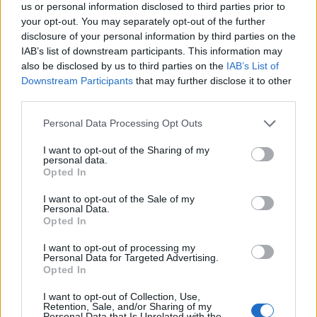
αναμνήσεις στο Αρχαιολογικό Μουσείο
us or personal information disclosed to third parties prior to
your opt-out. You may separately opt-out of the further
disclosure of your personal information by third parties on the
20:49
Στην Κρήτη ο υπ. Υποδομών Χρίστος Δήμας: «Προχωρούν
IAB’s list of downstream participants. This information may
τα έργα σε όλο το μήκος του ΒΟΑΚ»
also be disclosed by us to third parties on the
IAB’s List of
Downstream Participants
that may further disclose it to other
third parties.
20:42
Νορβηγία: Μυστηριώδεις θάνατοι ταράνδων δημιουργούν
Personal Data Processing Opt Outs
ερωτηματικά
I want to opt-out of the Sharing of my
20:29
personal data.
Ιεράπετρα: Χειροπέδες σε 20χρονο φερόμενο διακινητή
Opted In
για την «καραβιά» με τους 45 μετανάστες
I want to opt-out of the Sale of my
Personal Data.
20:21
Opted In
Λιμάνι Ηρακλείου: Έμπλεξε ο κάβος στην προπέλα του
πλοίου!
I want to opt-out of processing my
Personal Data for Targeted Advertising.
Opted In
20:15
Γερμανία: Τουλάχιστον 25 τραυματίες, οι επτά σοβαρά,
I want to opt-out of Collection, Use,
από σύγκρουση δύο τραμ - Δείτε βίντεο
Retention, Sale, and/or Sharing of my
Personal Data that Is Unrelated with the