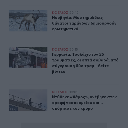
Νορβηγία: Μυστηριώδεις θάνατοι ταράνδων δημιουργο
ΚΟΣΜΟΣ
20:42
Νορβηγία: Μυστηριώδεις θάνατοι 
Νορβηγία: Μυστηριώδεις
θάνατοι ταράνδων δημιουργούν
ερωτηματικά
Γερμανία: Τουλάχιστον 25 τραυματίες, οι επτά σοβαρά, 
ΚΟΣΜΟΣ
20:15
Γερμανία: Τουλάχιστον 25 τραυματί
Γερμανία: Τουλάχιστον 25
τραυματίες, οι επτά σοβαρά, από
σύγκρουση δύο τραμ - Δείτε
βίντεο
Ντύθηκε «Χάρος», ανέβηκε στην οροφή νοσοκομείου και
ΚΟΣΜΟΣ
18:09
Ντύθηκε «Χάρος», ανέβηκε στην ορο
Ντύθηκε «Χάρος», ανέβηκε στην
οροφή νοσοκομείου και...
σκόρπισε τον τρόμο