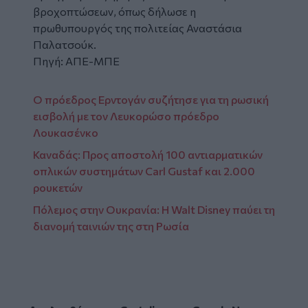
βροχοπτώσεων, όπως δήλωσε η
πρωθυπουργός της πολιτείας Αναστάσια
Παλατσούκ.
Πηγή: ΑΠΕ-ΜΠΕ
Ο πρόεδρος Ερντογάν συζήτησε για τη ρωσική
εισβολή με τον Λευκορώσο πρόεδρο
Λουκασένκο
Καναδάς: Προς αποστολή 100 αντιαρματικών
οπλικών συστημάτων Carl Gustaf και 2.000
ρουκετών
Πόλεμος στην Ουκρανία: Η Walt Disney παύει τη
διανομή ταινιών της στη Ρωσία