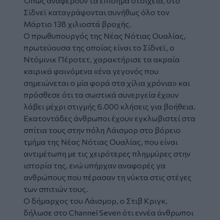
Όπως αναφέρουν τα επίσημα στοιχεία, στο
Σίδνεϊ καταγράφονται συνήθως όλο τον
Μάρτιο 138 χιλιοστά βροχής.
Ο πρωθυπουργός της Νέας Νότιας Ουαλίας,
πρωτεύουσα της οποίας είναι το Σίδνεϊ, ο
Ντόμινικ Πέροτετ, χαρακτήρισε τα ακραία
καιρικά φαινόμενα «ένα γεγονός που
σημειώνεται ο μία φορά στα χίλια χρόνια» και
πρόσθεσε ότι τα σωστικά συνεργεία έχουν
λάβει μέχρι στιγμής 6.000 κλήσεις για βοήθεια.
Εκατοντάδες άνθρωποι έχουν εγκλωβιστεί στα
σπίτια τους στην πόλη Λάισμορ στο βόρειο
τμήμα της Νέας Νότιας Ουαλίας, που είναι
αντιμέτωπη με τις χειρότερες πλημμύρες στην
ιστορία της, ενώ υπήρχαν αναφορές γα
ανθρώπους που πέρασαν τη νύκτα στις στέγες
των σπιτιών τους.
Ο δήμαρχος του Λάισμορ, ο Στιβ Κριγκ,
δήλωσε στο Channel Seven ότι εννέα άνθρωποι