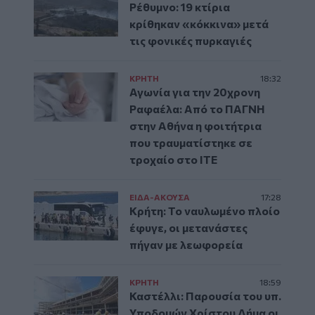
Ρέθυμνο: 19 κτίρια
κρίθηκαν «κόκκινα» μετά
τις φονικές πυρκαγιές
ΚΡΗΤΗ
18:32
Αγωνία για την 20χρονη
Ραφαέλα: Από το ΠΑΓΝΗ
στην Αθήνα η φοιτήτρια
που τραυματίστηκε σε
τροχαίο στο ΙΤΕ
ΕΙΔΑ-ΑΚΟΥΣΑ
17:28
Κρήτη: Το ναυλωμένο πλοίο
έφυγε, οι μετανάστες
πήγαν με λεωφορεία
ΚΡΗΤΗ
18:59
Καστέλλι: Παρουσία του υπ.
Υποδομών Χρίστου Δήμα οι