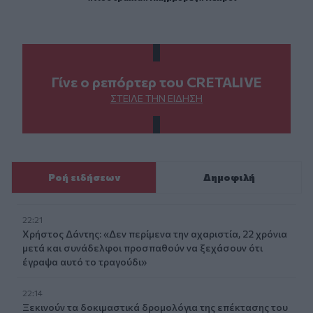
Γίνε ο ρεπόρτερ του CRETALIVE
ΣΤΕΊΛΕ ΤΗΝ ΕΊΔΗΣΗ
Ροή ειδήσεων
Δημοφιλή
22:21
Χρήστος Δάντης: «Δεν περίμενα την αχαριστία, 22 χρόνια
μετά και συνάδελφοι προσπαθούν να ξεχάσουν ότι
έγραψα αυτό το τραγούδι»
22:14
Ξεκινούν τα δοκιμαστικά δρομολόγια της επέκτασης του