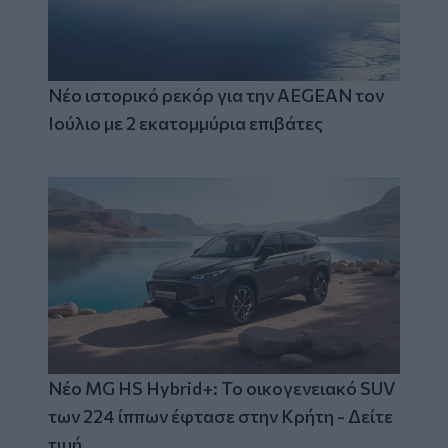
Νέο ιστορικό ρεκόρ για την AEGEAN τον
Ιούλιο με 2 εκατομμύρια επιβάτες
Νέο MG HS Hybrid+: Το οικογενειακό SUV
των 224 ίππων έφτασε στην Κρήτη - Δείτε
τιμή