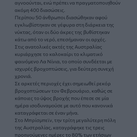
αγνοούνται, ενώ πρέπει να πραγματοποιηθούν
ακόμη 400 διασώσεις.
Περίπου 50 άνθρωποι διασώθηκαν αφού
εγκλωβίστηκαν σε γέφυρα στη διάρκεια της
νύκτας, όταν οι δύο άκρες της βυθίστηκαν
κάτω από το νερό, επεσήμαναν οι αρχές.
Στις ανατολικές ακτές της Αυστραλίας
κυριάρχησε το καλοκαίρι το κλιματικό
φαινόμενο Λα Νίνια, το οποίο συνδέεται με
ισχυρές βροχοπτώσεις, για δεύτερη συνεχή
χρονιά.
Σε αρκετές περιοχές έχει σημειωθεί ρεκόρ
βροχοπτώσεων τον Φεβρουάριο, καθώς σε
κάποιες το ύψος βροχής που έπεσε σε μία
ημέρα ισοδυναμούσε με αυτό που κανονικά
καταγράφεται σε έναν μήνα.
Στο Μπρίσμπεϊν, την τρίτη μεγαλύτερη πόλη
της Αυστραλίας, καταγράφηκε τις τρεις
προηγούμενες ημέρες το 80% των ετήσιων