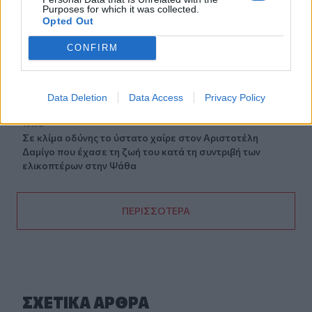
Purposes for which it was collected.
20:06
Opted Out
Οργανωτικό λίφτινγκ χρειάζονται οι δήμοι
CONFIRM
19:57
Ζ. Κωνσταντοπούλου για πυρκαγιές: Αυτό που συμβαίνει
δεν είναι ατύχημα αλλά έγκλημα συνεχιζόμενο
Data Deletion
Data Access
Privacy Policy
19:56
Σε κλίμα οδύνης το ύστατο χαίρε στον Αριστοτέλη
Δαμίγο που έχασε τη ζωή του κατά τη συντριβή των
ελικοπτέρων στην Ψάθα
ΠΕΡΙΣΣΟΤΕΡΑ
ΣΧΕΤΙΚA AΡΘΡΑ