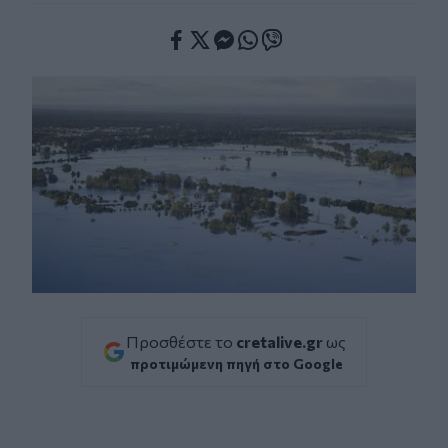
Facebook
Twitter
Messenger
Whatsapp
Viber
Προσθέστε το
cretalive.gr
ως
προτιμώμενη πηγή στο Google