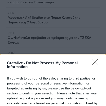
«καραβιά» στον Τσούτσουρα
21:15
Μουσική λαϊκή βραδιά στο Πάρκο Κνωσού την
Παρασκευή 7 Αυγούστου
21:14
ΟΦΗ: Μεγάλο προβάδισμα πρόκρισης για την ΤΣΣΚΑ
Σόφιας
21:07
Καιρός: Βοριάδες και ζέστη την Παρασκευή (07/08) στην
Κρήτη
Cretalive -
Do Not Process My Personal
Information
21:07
Γιατί δεν έσωσα το κουτάβι: Τι αναφέρει ο ερευνητής που
If you wish to opt-out of the sale, sharing to third parties, or
κατέγραφε τη συμβίωση του μικρού σκυλιού με αγέλη
processing of your personal or sensitive information for
λύκων
targeted advertising by us, please use the below opt-out
section to confirm your selection. Please note that after your
21:00
opt-out request is processed you may continue seeing
Χανιά: Τραγούδια που κουβαλούν ιστορίες και
interest-based ads based on personal information utilized by