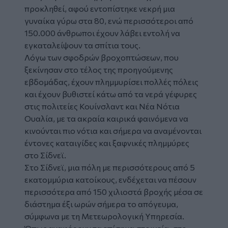
προκληθεί, αφού εντοπίστηκε νεκρή μια
γυναίκα γύρω στα 80, ενώ περισσότεροι από
150.000 άνθρωποι έχουν λάβει εντολή να
εγκαταλείψουν τα σπίτια τους.
Λόγω των σφοδρών βροχοπτώσεων, που
ξεκίνησαν στο τέλος της προηγούμενης
εβδομάδας, έχουν πλημμυρίσει πολλές πόλεις
και έχουν βυθιστεί κάτω από τα νερά γέφυρες
στις πολιτείες Κουίνσλαντ και Νέα Νότια
Ουαλία, με τα ακραία καιρικά φαινόμενα να
κινούνται πιο νότια και σήμερα να αναμένονται
έντονες καταιγίδες και ξαφνικές πλημμύρες
στο Σίδνεϊ.
Στο Σίδνεϊ, μια πόλη με περισσότερους από 5
εκατομμύρια κατοίκους, ενδέχεται να πέσουν
περισσότερα από 150 χιλιοστά βροχής μέσα σε
διάστημα έξι ωρών σήμερα το απόγευμα,
σύμφωνα με τη Μετεωρολογική Υπηρεσία.