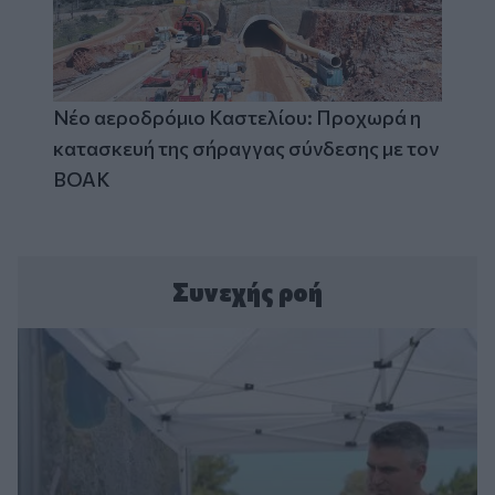
Νέο αεροδρόμιο Καστελίου: Προχωρά η
κατασκευή της σήραγγας σύνδεσης με τον
ΒΟΑΚ
Συνεχής ροή