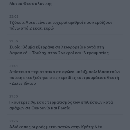
Μετρό Θεσσαλονίκης
22:05
Τζόκερ: Αυτοί είναι οι τυχεροί αριθμοί που κερδίζουν
πάνω από 2 εκατ. ευρώ
21:56
Συρία: Βόμβα εξερράγη σε λεωφορείο κοντά στη
Δαμασκό – Τουλάχιστον 2 νεκροί και 13 τραυματίες
21:43
Απίστευτο περιστατικό σε αγώνα μπέιζμπολ: Μπαστούνι
παίκτη εκτοξεύτηκε στις κερκίδες και τραυμάτισε θεατή
- Δείτε βίντεο
21:30
Γκουτέρες: Άμεσος τερματισμός των επιθέσεων κατά
αμάχων σε Ουκρανία και Ρωσία
21:26
Αδιάκοπες οι ροές μεταναστών στην Κρήτη: Νέα