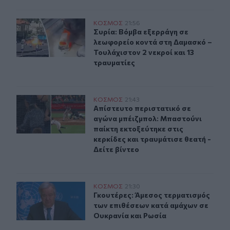
Συρία: Βόμβα εξερράγη σε λεωφορείο κοντά στη Δαμασκό
ΚΟΣΜΟΣ
21:56
Συρία: Βόμβα εξερράγη σε λεωφορεί
Συρία: Βόμβα εξερράγη σε
λεωφορείο κοντά στη Δαμασκό –
Τουλάχιστον 2 νεκροί και 13
τραυματίες
Απίστευτο περιστατικό σε αγώνα μπέιζμπολ: Μπαστούνι 
ΚΟΣΜΟΣ
21:43
Απίστευτο περιστατικό σε αγώνα μπ
Απίστευτο περιστατικό σε
αγώνα μπέιζμπολ: Μπαστούνι
παίκτη εκτοξεύτηκε στις
κερκίδες και τραυμάτισε θεατή -
Δείτε βίντεο
Γκουτέρες: Άμεσος τερματισμός των επιθέσεων κατά αμ
ΚΟΣΜΟΣ
21:30
Γκουτέρες: Άμεσος τερματισμός τω
Γκουτέρες: Άμεσος τερματισμός
των επιθέσεων κατά αμάχων σε
Ουκρανία και Ρωσία