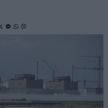
book
witter
Messenger
Whatsapp
Viber