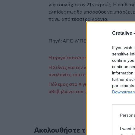
για τουλάχιστον 21 νεκρούς. Η επίθεσ
ελπίδες πως θα μπορούσε να υπάρξει ε
πάνω από τέσσερα χρόνια.
Cretalive 
Πηγή: ΑΠΕ-ΜΠΕ
If you wish 
sensitive in
Η πριγκίπισσα της Ουαλίας, Κέιτ έμαθ
confirm you
continue se
Η Σιλντς για την «Γαλάζια Λίμνη» : Η 
information 
αναλογίες του σώματός μου»
further disc
Πόλεμος στο X για την «Οδύσσεια»: Σ
participants
«Βεβηλώνει τον τάφο του Ομήρου»
Downstream 
Persona
Ακολουθήστε το Cretalive στ
I want t