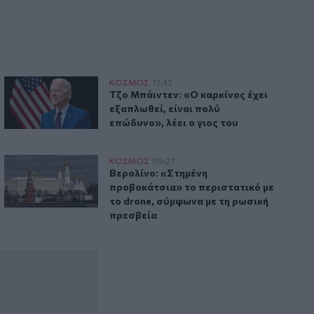
12:10
8χρονος τραυματίστηκε στο κεφάλι
μετά από βουτιά σε παραλία της
Χαλκιδικής
άμο της στη Νότια Καρολίνα
Τζο Μπάιντεν: «Ο καρκίνος έχει εξαπλωθεί, είναι πολύ επώδ
ΚΟΣΜΟΣ
12:42
γες ώρες μετά τον γάμο της στη Νότια Καρολίνα
Τζο Μπάιντεν: «Ο καρκίνος έχει εξαπλωθ
Τζο Μπάιντεν: «Ο καρκίνος έχει
εξαπλωθεί, είναι πολύ
επώδυνο», λέει ο γιος του
ε μεγάλη δασική πυρκαγιά στη Γιούτα
Βερολίνο: «Στημένη προβοκάτσια» το περιστατικό με το dr
ΚΟΣΜΟΣ
09:27
 ενώ επιχειρούσε σε μεγάλη δασική πυρκαγιά στη Γιούτα
Βερολίνο: «Στημένη προβοκάτσια» το π
Βερολίνο: «Στημένη
προβοκάτσια» το περιστατικό με
το drone, σύμφωνα με τη ρωσική
πρεσβεία