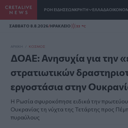
ΡΟΗ ΕΙΔΗΣΕΩΝ
ΚΡΗΤΗ
ΕΛΛΑΔΑ
ΟΙΚΟΝΟΜ
Homepage
ΣAΒΒΑΤΟ 8.8.2026
/
ΗΡΑΚΛΕΙΟ
33 °C
ΑΡΧΙΚΗ
/
ΚΌΣΜΟΣ
ΔΟΑΕ: Ανησυχία για την 
στρατιωτικών δραστηριοτ
εργοστάσια στην Ουκραν
Η Ρωσία σφυροκόπησε ειδικά την πρωτεύουσ
Ουκρανίας τη νύχτα της Τετάρτης προς Πέμπ
πυραύλους