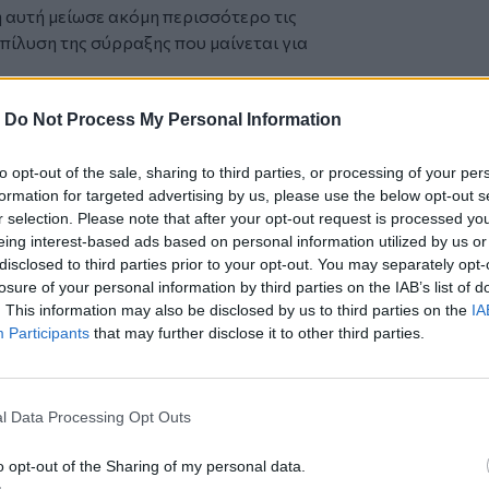
η αυτή μείωσε ακόμη περισσότερο τις
πίλυση της σύρραξης που μαίνεται για
-
Do Not Process My Personal Information
to opt-out of the sale, sharing to third parties, or processing of your per
formation for targeted advertising by us, please use the below opt-out s
ε να φτιάχνει ζυμαρικά
r selection. Please note that after your opt-out request is processed y
eing interest-based ads based on personal information utilized by us or
αμήχανη ερώτηση «Μου ζήτησε τις
disclosed to third parties prior to your opt-out. You may separately opt-
losure of your personal information by third parties on the IAB’s list of
το στόχαστρο του Μασκ ο Νόλαν -
. This information may also be disclosed by us to third parties on the
IA
Participants
that may further disclose it to other third parties.
l Data Processing Opt Outs
ο
Google News
και στο
Facebook
o opt-out of the Sharing of my personal data.