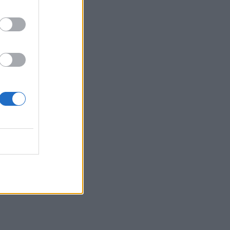
Χανιά: Διεθνές Συνέδριο για τη Βιολογία
των Φορέων Μεταδοτικών Ασθενειών
12:33
Στις φλόγες δύο διυλιστήρια
πετρελαίου στη Ρωσία μετά από
ουκρανική επίθεση με drones
12:29
Οι «αγκαζαρισμένες» ξαπλώστρες στις
παραλίες
12:21
Δήμος Βιάννου: Χιλιάδες επισκέπτες
κάθε ηλικίας στην 8η Γιορτή Μπανάνας
12:14
Συνεδρίασε η Επιτροπή Εκτίμησης
Κινδύνου λόγω των υψηλών
θερμοκρασιών και της ενίσχυσης των
ανέμων