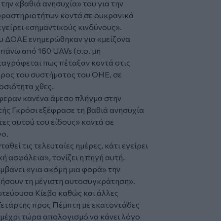
την «βαθιά ανησυχία» του για την
δραστηριοτήτων κοντά σε ουκρανικά
εγείρει «σημαντικούς κινδύνους».
ου ΔΟΑΕ ενημερώθηκαν για «μείζονα
πάνω από 160 UAVs (σ.σ. μη
ταγράφεται πως πέταξαν κοντά στις
έρος του συστήματος του ΟΗΕ, σε
οσιότητα χθες.
φεραν κανένα άμεσο πλήγμα στην
τής Γκρόσι εξέφρασε τη βαθιά ανησυχία
τες αυτού του είδους» κοντά σε
νο.
θεί τις τελευταίες ημέρες, κάτι εγείρει
ή ασφάλεια», τονίζει η πηγή αυτή.
μβάνει «για ακόμη μια φορά» την
κήσουν τη μέγιστη αυτοσυγκράτηση».
τεύουσα Κίεβο καθώς και άλλες
 Τετάρτης προς Πέμπτη με εκατοντάδες
 μέχρι τώρα απολογισμό να κάνει λόγο