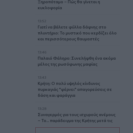
Ξηροπόταμο – Πώς θα γίνεται η
κυκλοφορία
13:52
Γιατί να βάλετε φύλλα δάφνης στο
πλυντήριο: Το μυστικό που κερδίζει όλο
και περισσότερους θαυμαστές
13:46
Παλαιό Φάληρο: Συνελήφθη ένα ακόμα
μέλος της ρωσόφωνης μαφίας
13:43
Κρήτη: Ο πολύ υψηλός κίνδυνος
πυρκαγιάς "φέρνει" απαγορεύσεις σε
δάση και φαράγγια
13:28
Συναγερμός για τους ισχυρούς ανέμους
– Το... παράδειγμα της Κρήτης μετά τις
δύσκολες πυρκαγιές