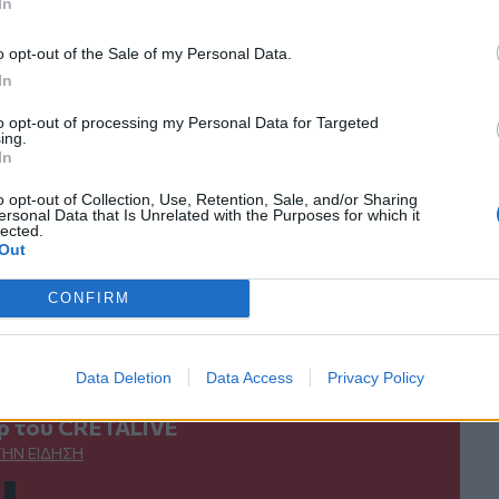
In
κανάλι μας στο
YouTube
o opt-out of the Sale of my Personal Data.
In
to opt-out of processing my Personal Data for Targeted
ing.
In
o opt-out of Collection, Use, Retention, Sale, and/or Sharing
ersonal Data that Is Unrelated with the Purposes for which it
lected.
Out
ΙΚΆ TAGS
λεμος
Πυρηνικό Εργοστάσιο
CONFIRM
Data Deletion
Data Access
Privacy Policy
ερ του CRETALIVE
ΤΗΝ ΕΊΔΗΣΗ