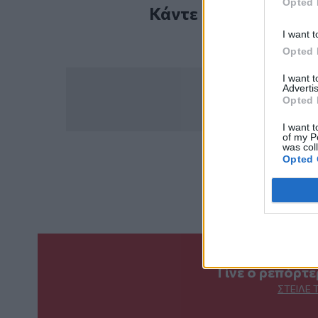
Opted 
Κάντε εγγραφή στο 
I want t
Opted 
I want 
Advertis
Opted 
I want t
of my P
was col
Opted 
ΣΧΕΤ
Ρωσία
Ουκρανία
Πό
Γίνε ο ρεπόρτ
ΣΤΕΊΛΕ 