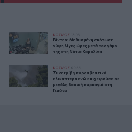
η χώρα με 48 βαθμούς Κελσίου
Βίντεο: Μεθυσμένη σκότωσε νύφη λίγες ώρες μετά τον γ
ΚΟΣΜΟΣ
13:03
του αιώνα πλήττει τη χώρα με 48 βαθμούς Κελσίου
Βίντεο: Μεθυσμένη σκότωσε νύφη λί
Βίντεο: Μεθυσμένη σκότωσε
νύφη λίγες ώρες μετά τον γάμο
της στη Νότια Καρολίνα
ετά από ουκρανική επίθεση με drones
Συνετρίβη πυροσβεστικό ελικόπτερο ενώ επιχειρούσε σ
ΚΟΣΜΟΣ
09:53
ρελαίου στη Ρωσία μετά από ουκρανική επίθεση με drones
Συνετρίβη πυροσβεστικό ελικόπτερο
Συνετρίβη πυροσβεστικό
ελικόπτερο ενώ επιχειρούσε σε
μεγάλη δασική πυρκαγιά στη
Γιούτα