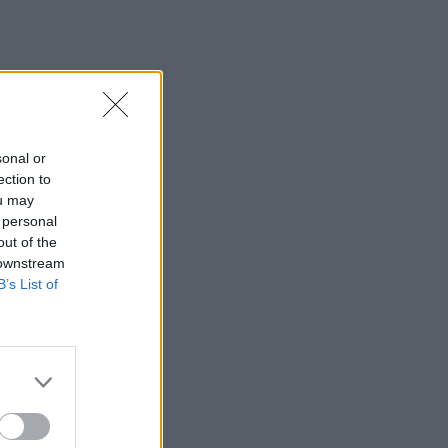
Επαγγελματικής Κατάρτισης Χανίων
13:00
Τουρισμός για Όλους 2026: Άνοιξε η
πλατφόρμα για τα ΑΦΜ που λήγουν σε
7 ή 8
sonal or
12:54
ection to
Κάλεσα σε σύσκεψη για το πρώην
ou may
Λατομείο Ανώπολης
 personal
out of the
12:46
 downstream
Βρέθηκε σορός στον Λυκαβηττό κοντά
B’s List of
στο εκκλησάκι των Αγίων Ισιδώρων
12:42
Τζο Μπάιντεν: «Ο καρκίνος έχει
εξαπλωθεί, είναι πολύ επώδυνο», λέει ο
γιος του
12:38