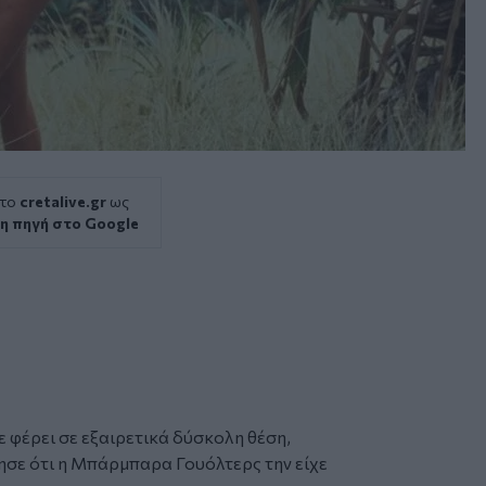
 το
cretalive.gr
ως
η πηγή στο Google
χε φέρει σε εξαιρετικά δύσκολη θέση,
ησε ότι η Μπάρμπαρα Γουόλτερς την είχε