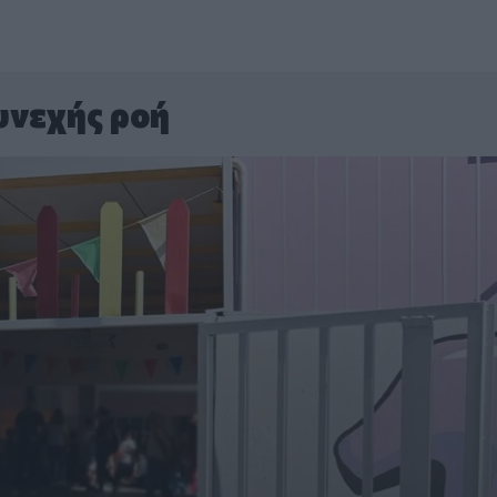
υνεχής ροή