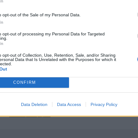
In
ερ του CRETALIVE
ΤΗΝ ΕΊΔΗΣΗ
o opt-out of the Sale of my Personal Data.
In
to opt-out of processing my Personal Data for Targeted
ing.
In
o opt-out of Collection, Use, Retention, Sale, and/or Sharing
ersonal Data that Is Unrelated with the Purposes for which it
 κόσμο το 2026
Μακελειό σε σχολείο στην Ταϊλάνδη: Στους 7 οι νεκροί
ΚΟΣΜΟΣ
09:13
lected.
ρα διαβατήρια στον κόσμο το 2026
Μακελειό σε σχολείο στην Ταϊλάνδη:
Μακελειό σε σχολείο στην
Out
Ταϊλάνδη: Στους 7 οι νεκροί
CONFIRM
ikTok
Πυρά σε λύκειο στην Ταϊλάνδη - Τουλάχιστον 2 νεκροί
ΚΟΣΜΟΣ
08:08
26 ετών η σταρ του TikTok
Πυρά σε λύκειο στην Ταϊλάνδη - Του
Πυρά σε λύκειο στην Ταϊλάνδη -
Data Deletion
Data Access
Privacy Policy
Τουλάχιστον 2 νεκροί