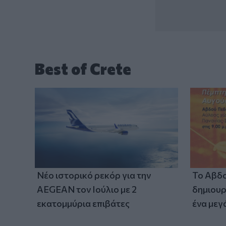
Best of Crete
Νέο ιστορικό ρεκόρ για την
Το Αβδο
AEGEAN τον Ιούλιο με 2
δημιουρ
εκατομμύρια επιβάτες
ένα μεγ