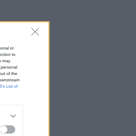
08:50
Αίγιο: Νεκρός 52χρονος οδηγός
λεωφορείου, υπέστη καρδιακό
επεισόδιο στο τιμόνι
08:41
sonal or
Σίντνεϊ Τάουλ: Πέθανε σε ηλικία 26
ection to
ετών η σταρ του TikTok
ou may
 personal
08:34
out of the
«Καμίνι» τις επόμενες ημέρες η Κρήτη
 downstream
και μελτέμια έως 8 μποφόρ
B’s List of
08:30
Via Pastarella: Η καρμπονάρα που
κλέβει την παράσταση (βίντεο)
08:22
Φωτιά σε εγκαταλελειμμένο κτίριο στο
Μοσχάτο