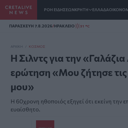
ΡΟΗ ΕΙΔΗΣΕΩΝ
ΚΡΗΤΗ
ΕΛΛΑΔΑ
ΟΙΚΟΝΟΜ
Homepage
ΠΑΡΑΣΚΕΥΗ 7.8.2026
/
ΗΡΑΚΛΕΙΟ
31 °C
ΑΡΧΙΚΗ
/
ΚΌΣΜΟΣ
Η Σιλντς για την «Γαλάζια
ερώτηση «Μου ζήτησε τις
μου»
Η 60χρονη ηθοποιός εξηγεί ότι εκείνη την επ
ευαίσθητο.