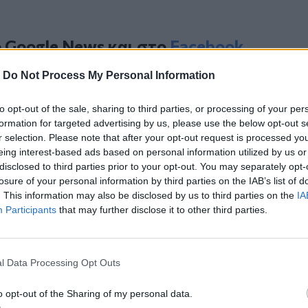
ο
Google News
και στο
Facebook
κανάλι μας στο
YouTube
-
Do Not Process My Personal Information
to opt-out of the sale, sharing to third parties, or processing of your per
formation for targeted advertising by us, please use the below opt-out s
r selection. Please note that after your opt-out request is processed y
eing interest-based ads based on personal information utilized by us or
disclosed to third parties prior to your opt-out. You may separately opt-
losure of your personal information by third parties on the IAB’s list of
. This information may also be disclosed by us to third parties on the
IA
Participants
that may further disclose it to other third parties.
ΙΚΆ TAGS
άζια Λίμνη
l Data Processing Opt Outs
o opt-out of the Sharing of my personal data.