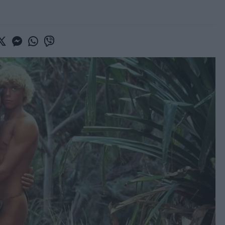
book
witter
Messenger
Whatsapp
Viber