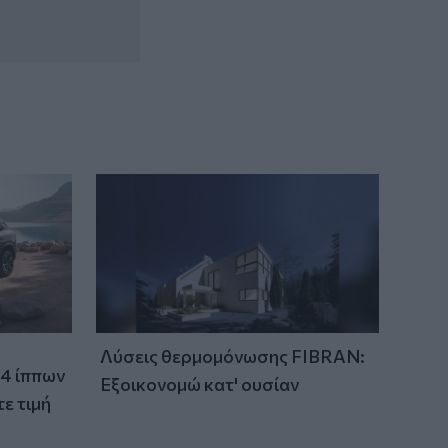
Λύσεις θερμομόνωσης FIBRAN:
24 ίππων
Εξοικονομώ κατ' ουσίαν
ε τιμή