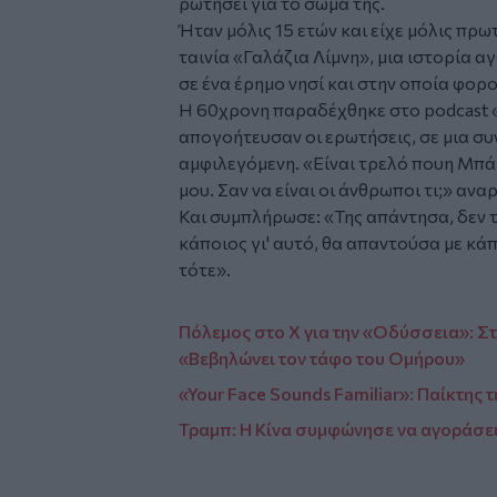
ρωτήσει για το σώμα της.
Ήταν μόλις 15 ετών και είχε μόλις πρ
ταινία «Γαλάζια Λίμνη», μια ιστορία 
σε ένα έρημο νησί και στην οποία φορ
Η 60χρονη παραδέχθηκε στο podcast «
απογοήτευσαν οι ερωτήσεις, σε μια συ
αμφιλεγόμενη. «Είναι τρελό πουη Μπ
μου. Σαν να είναι οι άνθρωποι τι;» αν
Και συμπλήρωσε: «Της απάντησα, δεν 
κάποιος γι' αυτό, θα απαντούσα με κά
τότε».
Πόλεμος στο X για την «Οδύσσεια»: Σ
«Βεβηλώνει τον τάφο του Ομήρου»
«Your Face Sounds Familiar»: Παίκτης 
Τραμπ: Η Κίνα συμφώνησε να αγοράσε