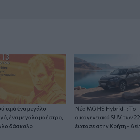
ύ τιμά ένα μεγάλο
Νέο MG HS Hybrid+: Το
γό, ένα μεγάλο μαέστρο,
οικογενειακό SUV των 2
άλο δάσκαλο
έφτασε στην Κρήτη - Δείτ