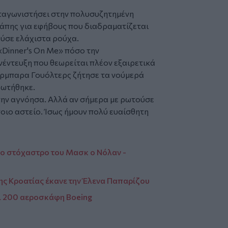
ωταγωνιστήσει στην πολυσυζητημένη
αγάπης για εφήβους που διαδραματίζεται
ούσε ελάχιστα ρούχα.
Dinner's On Me» πόσο την
νέντευξη που θεωρείται πλέον εξαιρετικά
άρμπαρα Γουόλτερς ζήτησε τα νούμερά
αρωτήθηκε.
την αγνόησα. Αλλά αν σήμερα με ρωτούσε
ποιο αστείο. Ίσως ήμουν πολύ ευαίσθητη
το στόχαστρο του Μασκ ο Νόλαν -
της Κροατίας έκανε την Έλενα Παπαρίζου
ι 200 αεροσκάφη Boeing