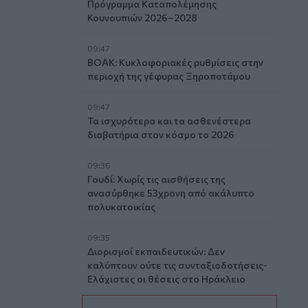
Πρόγραμμα Καταπολέμησης
Κουνουπιών 2026–2028
09:47
ΒΟΑΚ: Κυκλοφοριακές ρυθμίσεις στην
περιοχή της γέφυρας Ξηροποτάμου
09:47
Τα ισχυρότερα και τα ασθενέστερα
διαβατήρια στον κόσμο το 2026
09:36
Γουδί: Χωρίς τις αισθήσεις της
ανασύρθηκε 53χρονη από ακάλυπτο
πολυκατοικίας
09:35
Διορισμοί εκπαιδευτικών: Δεν
καλύπτουν ούτε τις συνταξιοδοτήσεις-
Ελάχιστες οι θέσεις στο Ηράκλειο