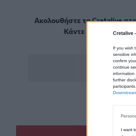
Ακολουθήστε το Cretalive στ
Κάντε εγγραφή στο 
Cretalive 
If you wish 
sensitive in
confirm you
continue se
information 
further disc
participants
Downstream 
ΣΧΕΤ
Γαλ
Persona
I want t