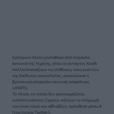
Εμπορικό πλοίο
χτυπήθηκε από πύραυλο
ανοικτά της
Υεμένης
, όπου οι αντάρτες Χούθι
πολλαπλασιάζουν τις επιθέσεις τους εναντίον
της διεθνούς ναυσιπλοΐας, ανακοίνωσε η
βρετανική υπηρεσία ναυτικής ασφάλειας
UKMTO.
Το πλοίο, το οποίο δεν κατονομάζεται,
«υπέστη κάποιες ζημιές», πάντως το πλήρωμά
του είναι «σώο και αβλαβές», πρόσθεσε μέσω X
(του πρώην Twitter).