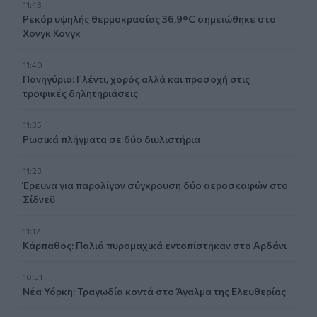
11:43
Ρεκόρ υψηλής θερμοκρασίας 36,9°C σημειώθηκε στο
Χονγκ Κονγκ
11:40
Πανηγύρια: Γλέντι, χορός αλλά και προσοχή στις
τροφικές δηλητηριάσεις
11:35
Ρωσικά πλήγματα σε δύο διυλιστήρια
11:23
Έρευνα για παρολίγον σύγκρουση δύο αεροσκαφών στο
Σίδνεϋ
11:12
Κάρπαθος: Παλιά πυρομαχικά εντοπίστηκαν στο Αρδάνι
10:51
Νέα Υόρκη: Τραγωδία κοντά στο Άγαλμα της Ελευθερίας