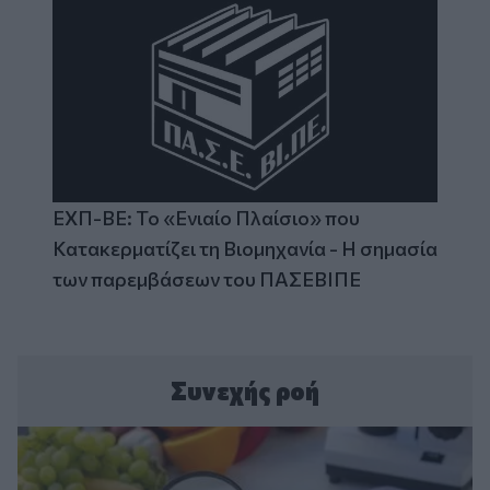
ΕΧΠ-ΒΕ: Το «Ενιαίο Πλαίσιο» που
Κατακερματίζει τη Βιομηχανία - Η σημασία
των παρεμβάσεων του ΠΑΣΕΒΙΠΕ
Συνεχής ροή