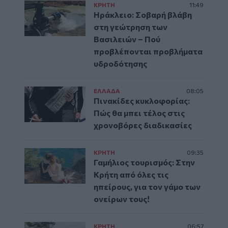
ΚΡΗΤΗ
11:49
Ηράκλειο: Σοβαρή βλάβη
στη γεώτρηση των
Βασιλειών – Πού
προβλέπονται προβλήματα
υδροδότησης
ΕΛΛAΔΑ
08:05
Πινακίδες κυκλοφορίας:
Πώς θα μπει τέλος στις
χρονοβόρες διαδικασίες
ΚΡΗΤΗ
09:35
Γαμήλιος τουρισμός: Στην
Κρήτη από όλες τις
ηπείρους, για τον γάμο των
ονείρων τους!
ΚΡΗΤΗ
06:57