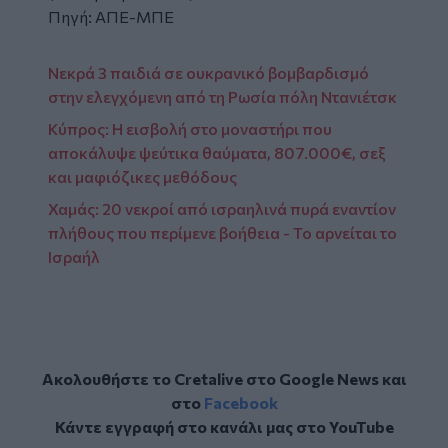
Πηγή: ΑΠΕ-ΜΠΕ
Νεκρά 3 παιδιά σε ουκρανικό βομβαρδισμό
στην ελεγχόμενη από τη Ρωσία πόλη Ντανιέτσκ
Κύπρος: Η εισβολή στο μοναστήρι που
αποκάλυψε ψεύτικα θαύματα, 807.000€, σεξ
και μαφιόζικες μεθόδους
Χαμάς: 20 νεκροί από ισραηλινά πυρά εναντίον
πλήθους που περίμενε βοήθεια - Το αρνείται το
Ισραήλ
Ακολουθήστε το Cretalive στο
Google News
και
στο
Facebook
Κάντε εγγραφή στο κανάλι μας στο
YouTube