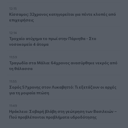
12:15
Κίσσαμος: 32χρονος κατηγορείται για πέντε κλοπές από
επιχειρήσεις
12:14
Τροχαίο ατύχημα το πρωί στην Πάρνηθα - Στο
νοσοκομείο 4 άτομα
11:59
Τραγωδία στα Μάλια: 64χρονος ανασύρθηκε νεκρός από
τη θάλασσα
11:55
Σορός 57χρονης στον Λυκαβηττό: Τι εξετάζουν οι αρχές
για τη μοιραία πτώση
11:49
Ηράκλειο: Σοβαρή βλάβη στη γεώτρηση των Βασιλειών –
Πού προβλέπονται προβλήματα υδροδότησης