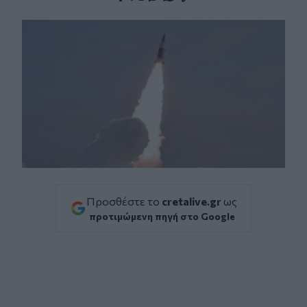
Facebook
Twitter
Messenger
Whatsapp
Viber
Προσθέστε το
cretalive.gr
ως
προτιμώμενη πηγή στο Google