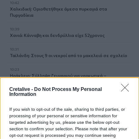
10:42
Χαλκιδική: Οριοθετήθηκε άμεσα πυρκαγιά στα
Πυργαδίκια
10:39
Χανιά: Κάνναβη και δενδρύλλια είχε 52χρονος
10:31
Ταϊλάνδη: Στους 9 οι νεκροί από το μακελειό σε σχολείο
10:23
Ηράκλειο: Σύλληψη ζευγαριού για ναρκωτικά –
Κατασχέθηκε σχεδόν μισό κιλό κάνναβης
Cretalive -
Do Not Process My Personal
Information
10:13
«Δύο μέρες μόνο»
If you wish to opt-out of the sale, sharing to third parties, or
processing of your personal or sensitive information for
10:10
Πάρος: Στον εισαγγελέα σήμερα ο ιδιοκτήτης του beach
targeted advertising by us, please use the below opt-out
bar για τον θάνατο του 4χρονου
section to confirm your selection. Please note that after your
opt-out request is processed you may continue seeing