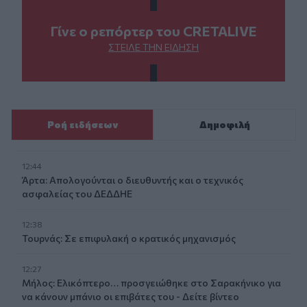
Γίνε ο ρεπόρτερ του CRETALIVE
ΣΤΕΊΛΕ ΤΗΝ ΕΊΔΗΣΗ
Ροή ειδήσεων
Δημοφιλή
12:44
Άρτα: Απολογούνται ο διευθυντής και ο τεχνικός
ασφαλείας του ΔΕΔΔΗΕ
12:38
Τουρνάς: Σε επιφυλακή ο κρατικός μηχανισμός
12:27
Μήλος: Ελικόπτερο… προσγειώθηκε στο Σαρακήνικο για
να κάνουν μπάνιο οι επιβάτες του - Δείτε βίντεο