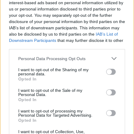
interest-based ads based on personal information utilized by
ΠΕΡΙΣΣΟΤΕΡΑ
us or personal information disclosed to third parties prior to
your opt-out. You may separately opt-out of the further
disclosure of your personal information by third parties on the
IAB’s list of downstream participants. This information may
also be disclosed by us to third parties on the
IAB’s List of
Downstream Participants
that may further disclose it to other
third parties.
ΣΧΕΤΙΚA AΡΘΡΑ
Personal Data Processing Opt Outs
Άρτα: Απολογούνται ο διευθυντής και ο τεχνικός ασφα
ΚΟΣΜΟΣ
12:44
I want to opt-out of the Sharing of my
Άρτα: Απολογούνται ο διευθυντής 
Άρτα: Απολογούνται ο
personal data.
διευθυντής και ο τεχνικός
Opted In
ασφαλείας του ΔΕΔΔΗΕ
I want to opt-out of the Sale of my
Personal Data.
Opted In
Ρεκόρ υψηλής θερμοκρασίας 36,9°C σημειώθηκε στο Χο
ΚΟΣΜΟΣ
11:43
Ρεκόρ υψηλής θερμοκρασίας 36,9°C
Ρεκόρ υψηλής θερμοκρασίας
I want to opt-out of processing my
Personal Data for Targeted Advertising.
36,9°C σημειώθηκε στο Χονγκ
Opted In
Κονγκ
I want to opt-out of Collection, Use,