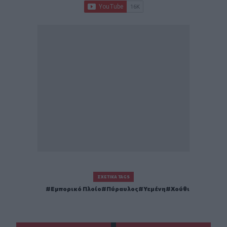
ΣΧΕΤΙΚΆ TAGS
Εμπορικό Πλοίο
Πύραυλος
Υεμένη
Χούθι