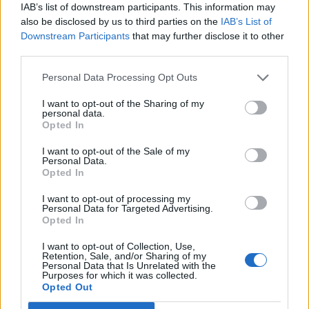
IAB’s list of downstream participants. This information may
07:37
also be disclosed by us to third parties on the
IAB’s List of
Σαουδική Αραβία, Τουρκία και Πακιστάν υπογράφουν
Downstream Participants
that may further disclose it to other
αμυντική συμφωνία
third parties.
07:31
Personal Data Processing Opt Outs
Σήμερα η δεύτερη πληρωμή των δικαιούχων του
Λογαριασμού Αγροτικής Εστίας
I want to opt-out of the Sharing of my
personal data.
Opted In
07:25
Εορτολόγιο: Ποιοι γιορτάζουν σήμερα 7 Αυγούστου
I want to opt-out of the Sale of my
Personal Data.
07:17
Opted In
Νέο Διεθνές Αεροδρόμιο Ηρακλείου: Σήμερα οι
I want to opt-out of processing my
υπογραφές για τα Συστήματα Αεροναυτιλίας
Personal Data for Targeted Advertising.
Opted In
07:10
Ταϋλάνδη: Μαθητής άνοιξε πυρ μέσα σε σχολείο –
I want to opt-out of Collection, Use,
Retention, Sale, and/or Sharing of my
Αναφορές για νεκρούς
Personal Data that Is Unrelated with the
Purposes for which it was collected.
Opted Out
ΠΕΡΙΣΣΟΤΕΡΑ