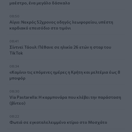
μαέστρο, ένα μεγάλο δάσκαλο
08:50
Αίγιο: Νεκρός 52χρονος οδηγός λεωφορείου, υπέστη
καρδιακό επεισόδιο στο τιμόνι
08:41
Σίντνεϊ Τάουλ: Πέθανε σε ηλικία 26 ετών η σταρ του
TikTok
08:34
«Καμίνι» τις επόμενες ημέρες η Κρήτη και μελτέμια έως 8
μποφόρ
08:30
Via Pastarella: Η καρμπονάρα που κλέβει την παράσταση
(βίντεο)
08:22
Φωτιά σε εγκαταλελειμμένο κτίριο στο Μοσχάτο