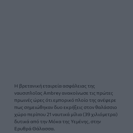
Η βρετανική εταιρεία ασφάλειας της
ναυσιπλοΐας Ambrey ανακοίνωσε τις πρώτες
πρωινές ώρες ότι
εμπορικό πλοίο
της ανέφερε
πως σημειώθηκαν δυο
εκρήξεις
στον θαλάσσιο
χώρο περίπου 21 ναυτικά μίλια (39 χιλιόμετρα)
δυτικά από την Μόκα της Υεμένης, στην
Ερυθρά Θάλασσα.