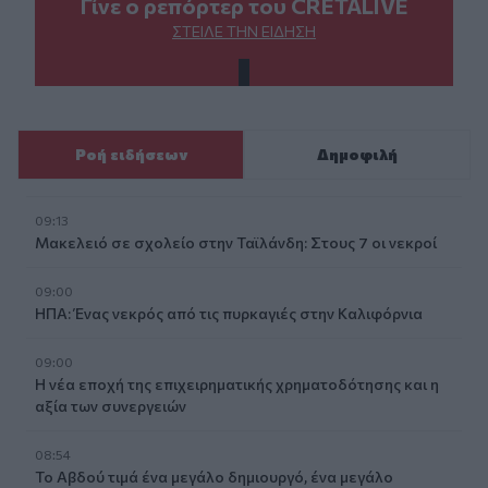
Γίνε ο ρεπόρτερ του CRETALIVE
ΣΤΕΊΛΕ ΤΗΝ ΕΊΔΗΣΗ
Ροή ειδήσεων
Δημοφιλή
09:13
Μακελειό σε σχολείο στην Ταϊλάνδη: Στους 7 οι νεκροί
09:00
ΗΠΑ: Ένας νεκρός από τις πυρκαγιές στην Καλιφόρνια
09:00
Η νέα εποχή της επιχειρηματικής χρηματοδότησης και η
αξία των συνεργειών
08:54
Το Αβδού τιμά ένα μεγάλο δημιουργό, ένα μεγάλο