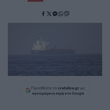
Facebook
Twitter
Messenger
Whatsapp
Viber
Προσθέστε το
cretalive.gr
ως
προτιμώμενη πηγή στο Google