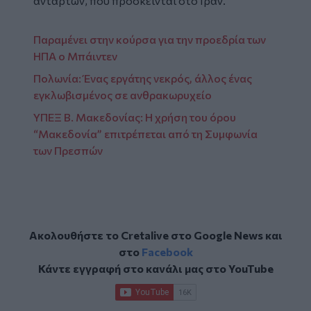
ανταρτών, που πρόσκεινται στο Ιράν.
Παραμένει στην κούρσα για την προεδρία των
ΗΠΑ ο Μπάιντεν
Πολωνία: Ένας εργάτης νεκρός, άλλος ένας
εγκλωβισμένος σε ανθρακωρυχείο
ΥΠΕΞ Β. Μακεδονίας: Η χρήση του όρου
“Μακεδονία” επιτρέπεται από τη Συμφωνία
των Πρεσπών
Ακολουθήστε το Cretalive στο
Google News
και
στο
Facebook
Κάντε εγγραφή στο κανάλι μας στο
YouTube