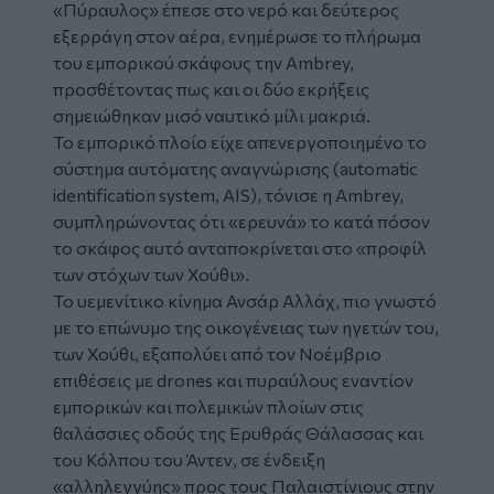
«Πύραυλος» έπεσε στο νερό και δεύτερος
εξερράγη στον αέρα, ενημέρωσε το πλήρωμα
του εμπορικού σκάφους την Ambrey,
προσθέτοντας πως και οι δύο εκρήξεις
σημειώθηκαν μισό ναυτικό μίλι μακριά.
Το εμπορικό πλοίο είχε απενεργοποιημένο το
σύστημα αυτόματης αναγνώρισης (automatic
identification system, AIS), τόνισε η Ambrey,
συμπληρώνοντας ότι «ερευνά» το κατά πόσον
το σκάφος αυτό ανταποκρίνεται στο «προφίλ
των στόχων των Χούθι».
Το υεμενίτικο κίνημα Ανσάρ Αλλάχ, πιο γνωστό
με το επώνυμο της οικογένειας των ηγετών του,
των Χούθι, εξαπολύει από τον Νοέμβριο
επιθέσεις με drones και πυραύλους εναντίον
εμπορικών και πολεμικών πλοίων στις
θαλάσσιες οδούς της Ερυθράς Θάλασσας και
του Κόλπου του Άντεν, σε ένδειξη
«αλληλεγγύης» προς τους Παλαιστίνιους στην