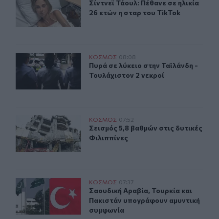
Σίντνεϊ Τάουλ: Πέθανε σε ηλικία 26 
Σίντνεϊ Τάουλ: Πέθανε σε ηλικία
26 ετών η σταρ του TikTok
Πυρά σε λύκειο στην Ταϊλάνδη - Τουλάχιστον 2 νεκροί
ΚΟΣΜΟΣ
08:08
Πυρά σε λύκειο στην Ταϊλάνδη - Το
Πυρά σε λύκειο στην Ταϊλάνδη -
Τουλάχιστον 2 νεκροί
Σεισμός 5,8 βαθμών στις δυτικές Φιλιππίνες
ΚΟΣΜΟΣ
07:52
Σεισμός 5,8 βαθμών στις δυτικές Φι
Σεισμός 5,8 βαθμών στις δυτικές
Φιλιππίνες
Σαουδική Αραβία, Τουρκία και Πακιστάν υπογράφουν α
ΚΟΣΜΟΣ
07:37
Σαουδική Αραβία, Τουρκία και Πακ
Σαουδική Αραβία, Τουρκία και
Πακιστάν υπογράφουν αμυντική
συμφωνία