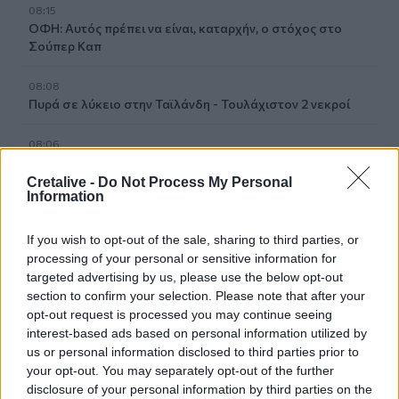
08:15
ΟΦΗ: Αυτός πρέπει να είναι, καταρχήν, ο στόχος στο
Σούπερ Καπ
08:08
Πυρά σε λύκειο στην Ταϊλάνδη - Τουλάχιστον 2 νεκροί
08:06
«Τριλογία» επετειακών εκδηλώσεων 160 ετών από την
Αρκαδική Εθελοθυσία
Cretalive -
Do Not Process My Personal
Information
07:59
Τα πρωτοσέλιδα των εφημερίδων
If you wish to opt-out of the sale, sharing to third parties, or
processing of your personal or sensitive information for
targeted advertising by us, please use the below opt-out
07:52
Σεισμός 5,8 βαθμών στις δυτικές Φιλιππίνες
section to confirm your selection. Please note that after your
opt-out request is processed you may continue seeing
interest-based ads based on personal information utilized by
07:45
us or personal information disclosed to third parties prior to
Φωτιά τα ξημερώματα στη Σητεία - Η δεύτερη μέσα σε
your opt-out. You may separately opt-out of the further
ένα 24ωρο
disclosure of your personal information by third parties on the