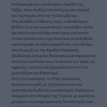
πολιορκημένη κι ερειπωμένη Λωρίδα της
Γάζας, όπου διεξάγεται πόλεμος του Ισραήλ
και της Χαμάς από την 7η Οκτωβρίου.
Στις δεκάδες επιθέσεις τους, οι Χούθι έχουν
βυθίσει δυο εμπορικά πλοία, συνέλαβαν τρίτο
και σκότωσαν τουλάχιστον τρεις ναυτικούς.
Η εκστρατεία τους είχε συνέπεια να αυξηθούν
κατακόρυφα τα κόστη ασφάλισης των πλοίων
που διασχίζουν την Ερυθρά Θάλασσα,
εξωθώντας εταιρείες θαλάσσιων μεταφορών να
στέλνουν τα πλοία τους να κάνουν τον γύρο της
Αφρικής, εκτελώντας δρομολόγια πολύ πιο
χρονοβόρα και δαπανηρά.
Από τον Ιανουάριο, οι ΗΠΑ, σε αρκετές
περιπτώσεις μαζί με τη Βρετανία και την
υποστήριξη διεθνούς συνασπισμού, διεξάγουν
πλήγματα στο έδαφος της Υεμένης με σκοπό να
μειώσουν τις επιχειρησιακές δυνατότητες των