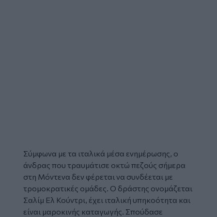
Σύμφωνα με τα ιταλικά μέσα ενημέρωσης, ο
άνδρας που τ
ραυμάτισε οκτώ πεζούς σήμερα
στη Μόντενα
δεν φέρεται να συνδέεται με
τρομοκρατικές ομάδες. Ο δράστης ονομάζεται
Σαλίμ Ελ Κούντρι, έχει ιταλική υπηκοότητα και
είναι μαροκινής καταγωγής. Σπούδασε