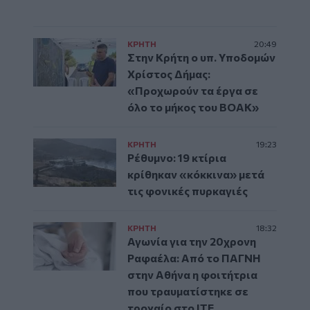
ΚΡΗΤΗ
20:49
Στην Κρήτη ο υπ. Υποδομών
Χρίστος Δήμας:
«Προχωρούν τα έργα σε
όλο το μήκος του ΒΟΑΚ»
ΚΡΗΤΗ
19:23
Ρέθυμνο: 19 κτίρια
κρίθηκαν «κόκκινα» μετά
τις φονικές πυρκαγιές
ΚΡΗΤΗ
18:32
Αγωνία για την 20χρονη
Ραφαέλα: Από το ΠΑΓΝΗ
στην Αθήνα η φοιτήτρια
που τραυματίστηκε σε
τροχαίο στο ΙΤΕ