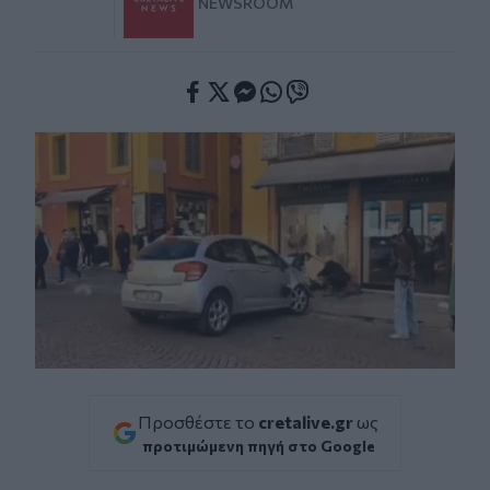
NEWSROOM
Facebook
Twitter
Messenger
Whatsapp
Viber
Προσθέστε το
cretalive.gr
ως
προτιμώμενη πηγή στο Google