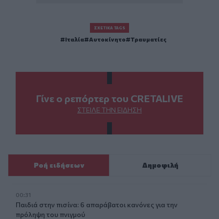
ΣΧΕΤΙΚΆ TAGS
Ιταλία
Αυτοκίνητο
Τραυματίες
Γίνε ο ρεπόρτερ του CRETALIVE
ΣΤΕΊΛΕ ΤΗΝ ΕΊΔΗΣΗ
Ροή ειδήσεων
Δημοφιλή
00:31
Παιδιά στην πισίνα: 6 απαράβατοι κανόνες για την
πρόληψη του πνιγμού