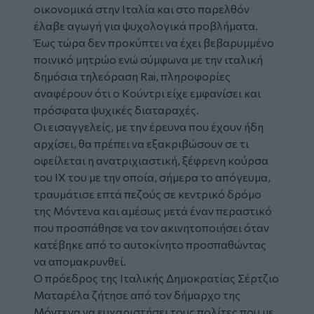
οικονομικά στην Ιταλία και στο παρελθόν
έλαβε αγωγή για ψυχολογικά προβλήματα.
Έως τώρα δεν προκύπτει να έχει βεβαρυμμένο
ποινικό μητρώο ενώ σύμφωνα με την ιταλική
δημόσια τηλεόραση Rai, πληροφορίες
αναφέρουν ότι ο Kούντρι είχε εμφανίσει και
πρόσφατα ψυχικές διαταραχές.
Οι εισαγγελείς, με την έρευνα που έχουν ήδη
αρχίσει, θα πρέπει να εξακριβώσουν σε τι
οφείλεται η ανατριχιαστική, ξέφρενη κούρσα
του ΙΧ του με την οποία, σήμερα το απόγευμα,
τραυμάτισε επτά πεζούς σε κεντρικό δρόμο
της Μόντενα και αμέσως μετά έναν περαστικό
που προσπάθησε να τον ακινητοποιήσει όταν
κατέβηκε από το αυτοκίνητο προσπαθώντας
να απομακρυνθεί.
Ο πρόεδρος της Ιταλικής Δημοκρατίας Σέρτζιο
Ματαρέλα ζήτησε από τον δήμαρχο της
Μόντενα να ευχαριστήσει τους πολίτες που με