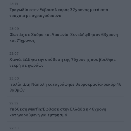
23:19
Τραγωδία στην Εύβοια: Νεκρός 37χρονος μετά από
τροχαίο με αγριογούρουνο
23:09
Φωτιές σε Σκύρο και Λακωνία: Συνελήφθησαν 63χρονη
και 71χρονος
23:07
Χανιά: ΕΔΕ για την υπόθεση της 75χρονης που βρέθηκε
νεκρή σε χωράφι
23:00
Ιταλία: Στη Νάπολη καταγράφηκε θερμοκρασία-ρεκόρ 48
βαθμών
22:32
Υπόθεση Marfin: Έφθασε στην Ελλάδα η 46χρονη
κατηγορούμενη για εμπρησμό
22:30