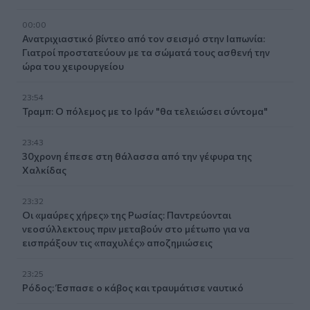
00:00
Ανατριχιαστικό βίντεο από τον σεισμό στην Ιαπωνία:
Γιατροί προστατεύουν με τα σώματά τους ασθενή την
ώρα του χειρουργείου
23:54
Τραμπ: Ο πόλεμος με το Ιράν "θα τελειώσει σύντομα"
23:43
30χρονη έπεσε στη θάλασσα από την γέφυρα της
Χαλκίδας
23:32
Οι «μαύρες χήρες» της Ρωσίας: Παντρεύονται
νεοσύλλεκτους πριν μεταβούν στο μέτωπο για να
εισπράξουν τις «παχυλές» αποζημιώσεις
23:25
Ρόδος: Έσπασε ο κάβος και τραυμάτισε ναυτικό