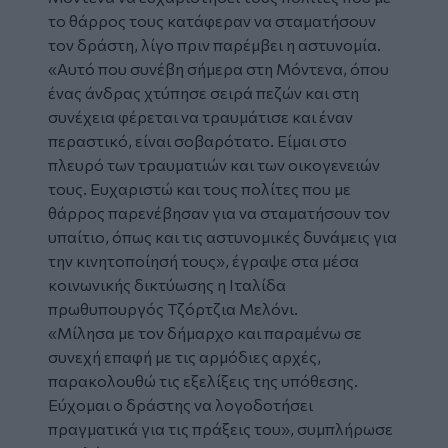
το θάρρος τους κατάφεραν να σταματήσουν
τον δράστη, λίγο πριν παρέμβει η αστυνομία.
«Αυτό που συνέβη σήμερα στη Μόντενα, όπου
ένας άνδρας χτύπησε σειρά πεζών και στη
συνέχεια φέρεται να τραυμάτισε και έναν
περαστικό, είναι σοβαρότατο. Είμαι στο
πλευρό των τραυματιών και των οικογενειών
τους. Ευχαριστώ και τους πολίτες που με
θάρρος παρενέβησαν για να σταματήσουν τον
υπαίτιο, όπως και τις αστυνομικές δυνάμεις για
την κινητοποίησή τους», έγραψε στα μέσα
κοινωνικής δικτύωσης η Ιταλίδα
πρωθυπουργός Τζόρτζια Μελόνι.
«Μίλησα με τον δήμαρχο και παραμένω σε
συνεχή επαφή με τις αρμόδιες αρχές,
παρακολουθώ τις εξελίξεις της υπόθεσης.
Εύχομαι ο δράστης να λογοδοτήσει
πραγματικά για τις πράξεις του», συμπλήρωσε