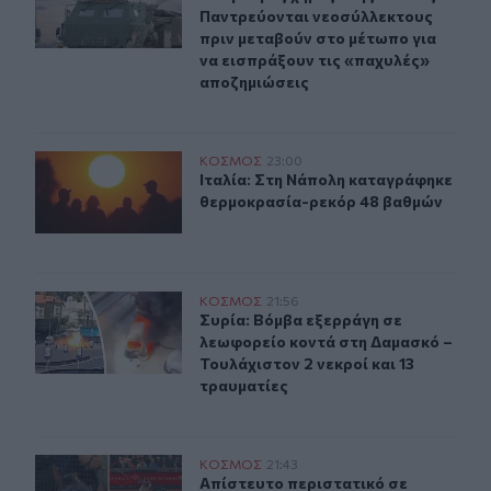
Παντρεύονται νεοσύλλεκτους
πριν μεταβούν στο μέτωπο για
να εισπράξουν τις «παχυλές»
αποζημιώσεις
Ιταλία: Στη Νάπολη καταγράφηκε θερμοκρασία-ρεκόρ 
ΚΟΣΜΟΣ
23:00
Ιταλία: Στη Νάπολη καταγράφηκε 
Ιταλία: Στη Νάπολη καταγράφηκε
θερμοκρασία-ρεκόρ 48 βαθμών
Συρία: Βόμβα εξερράγη σε λεωφορείο κοντά στη Δαμασκό
ΚΟΣΜΟΣ
21:56
Συρία: Βόμβα εξερράγη σε λεωφορεί
Συρία: Βόμβα εξερράγη σε
λεωφορείο κοντά στη Δαμασκό –
Τουλάχιστον 2 νεκροί και 13
τραυματίες
Απίστευτο περιστατικό σε αγώνα μπέιζμπολ: Μπαστούνι 
ΚΟΣΜΟΣ
21:43
Απίστευτο περιστατικό σε αγώνα μπ
Απίστευτο περιστατικό σε