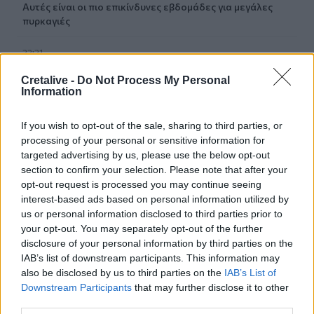
Αυτές είναι οι πιο επικίνδυνες εβδομάδες για μεγάλες
πυρκαγιές
22:21
Χρήστος Δάντης: «Δεν περίμενα την αχαριστία, 22 χρόνια
μετά και συνάδελφοι προσπαθούν να ξεχάσουν ότι
Cretalive -
Do Not Process My Personal
Information
έγραψα αυτό το τραγούδι»
If you wish to opt-out of the sale, sharing to third parties, or
22:14
Ξεκινούν τα δοκιμαστικά δρομολόγια της επέκτασης του
processing of your personal or sensitive information for
Μετρό Θεσσαλονίκης
targeted advertising by us, please use the below opt-out
section to confirm your selection. Please note that after your
opt-out request is processed you may continue seeing
22:05
Τζόκερ: Αυτοί είναι οι τυχεροί αριθμοί που κερδίζουν
interest-based ads based on personal information utilized by
πάνω από 2 εκατ. ευρώ
us or personal information disclosed to third parties prior to
your opt-out. You may separately opt-out of the further
disclosure of your personal information by third parties on the
21:56
IAB’s list of downstream participants. This information may
Συρία: Βόμβα εξερράγη σε λεωφορείο κοντά στη
Δαμασκό – Τουλάχιστον 2 νεκροί και 13 τραυματίες
also be disclosed by us to third parties on the
IAB’s List of
Downstream Participants
that may further disclose it to other
third parties.
21:43