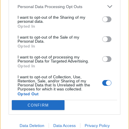
Απίστευτο περιστατικό σε αγώνα μπέιζμπολ: Μπαστούνι
Personal Data Processing Opt Outs
παίκτη εκτοξεύτηκε στις κερκίδες και τραυμάτισε θεατή
- Δείτε βίντεο
I want to opt-out of the Sharing of my
personal data.
Opted In
21:30
Γκουτέρες: Άμεσος τερματισμός των επιθέσεων κατά
I want to opt-out of the Sale of my
αμάχων σε Ουκρανία και Ρωσία
Personal Data.
Opted In
21:26
Αδιάκοπες οι ροές μεταναστών στην Κρήτη: Νέα
I want to opt-out of processing my
Personal Data for Targeted Advertising.
«καραβιά» στον Τσούτσουρα - Ανάμεσά τους γυναίκες
Opted In
και μικρά παιδιά
I want to opt-out of Collection, Use,
Retention, Sale, and/or Sharing of my
21:15
Personal Data that Is Unrelated with the
Μουσική λαϊκή βραδιά στο Πάρκο Κνωσού την
Purposes for which it was collected.
Παρασκευή 7 Αυγούστου
Opted Out
CONFIRM
ΠΕΡΙΣΣΟΤΕΡΑ
Data Deletion
Data Access
Privacy Policy