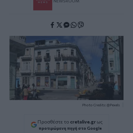
NEWSROOM
Facebook
Twitter
Messenger
Whatsapp
Viber
Photo Credits: @Pexels
Προσθέστε το
cretalive.gr
ως
προτιμώμενη πηγή στο Google