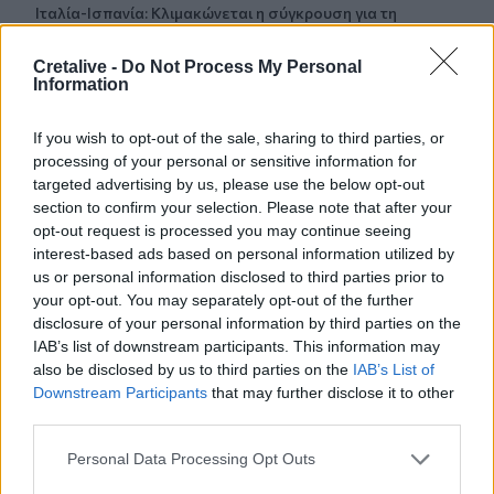
Ιταλία-Ισπανία: Κλιμακώνεται η σύγκρουση για τη
Συνθήκη Σένγκεν
Cretalive -
Do Not Process My Personal
Information
23:09
Σοβαρό τροχαίο στο Λαγονήσι: Αυτοκίνητο
συγκρούστηκε με μηχανή αστυνομικών της ΔΙΑΣ - Δείτε
If you wish to opt-out of the sale, sharing to third parties, or
βίντεο
processing of your personal or sensitive information for
targeted advertising by us, please use the below opt-out
22:59
section to confirm your selection. Please note that after your
Νέα πρόκληση Φιντάν: «Η σταθερότητα στην Κύπρο
opt-out request is processed you may continue seeing
οφείλεται στην παρουσία Τούρκων στρατιωτών»
interest-based ads based on personal information utilized by
us or personal information disclosed to third parties prior to
22:53
your opt-out. You may separately opt-out of the further
Διακινούσαν ναρκωτικά στην Πανεπιστημιούπολη του
disclosure of your personal information by third parties on the
Ζωγράφου
IAB’s list of downstream participants. This information may
also be disclosed by us to third parties on the
IAB’s List of
22:45
Downstream Participants
that may further disclose it to other
Σητεία: Ένα τσιγάρο παραλίγο να βάλει φωτιά στις
third parties.
Λιθίνες
Personal Data Processing Opt Outs
22:38