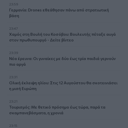
23:59
Γερμανία: Drones εθεάθησαν πάνω από στρατιωτική
βάση
23:47
Χαμός στη Βουλή του Κοσόβου: Βουλευτής πέταξε αυγά
στον πρωθυπουργό - Δείτε βίντεο
23:39
Νέα έρευνα: Οι γυναίκες με δύο έως τρία παιδιά γερνούν
πιο αργά
23:31
Ολική έκλειψη ηλίου: Στις 12 Αυγούστου θα σκοτεινιάσει
η μισή Ευρώπη
23:21
Τουρισμός: Με θετικό πρόσημο έως τώρα, παρά τα
σκαμπανεβάσματα, η χρονιά
23:15