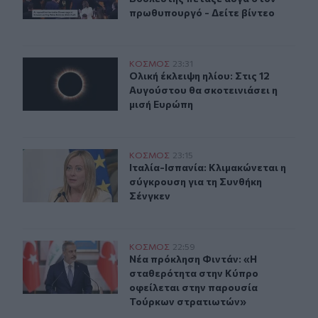
πρωθυπουργό - Δείτε βίντεο
Ολική έκλειψη ηλίου: Στις 12 Αυγούστου θα σκοτεινιάσε
ΚΟΣΜΟΣ
23:31
Ολική έκλειψη ηλίου: Στις 12 Αυγού
Ολική έκλειψη ηλίου: Στις 12
Αυγούστου θα σκοτεινιάσει η
μισή Ευρώπη
Ιταλία-Ισπανία: Κλιμακώνεται η σύγκρουση για τη Συνθ
ΚΟΣΜΟΣ
23:15
Ιταλία-Ισπανία: Κλιμακώνεται η σύ
Ιταλία-Ισπανία: Κλιμακώνεται η
σύγκρουση για τη Συνθήκη
Σένγκεν
Νέα πρόκληση Φιντάν: «Η σταθερότητα στην Κύπρο οφ
ΚΟΣΜΟΣ
22:59
Νέα πρόκληση Φιντάν: «Η σταθερό
Νέα πρόκληση Φιντάν: «Η
σταθερότητα στην Κύπρο
οφείλεται στην παρουσία
Τούρκων στρατιωτών»