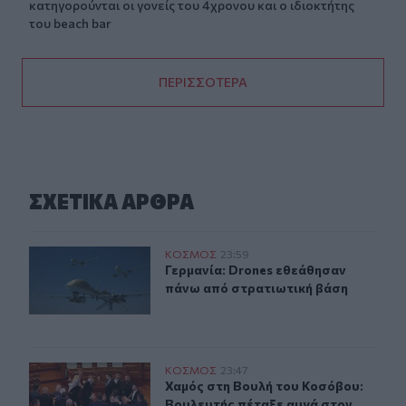
κατηγορούνται οι γονείς του 4χρονου και ο ιδιοκτήτης
του beach bar
ΠΕΡΙΣΣΟΤΕΡΑ
ΣΧΕΤΙΚA AΡΘΡΑ
Γερμανία: Drones εθεάθησαν πάνω από στρατιωτική βά
ΚΟΣΜΟΣ
23:59
Γερμανία: Drones εθεάθησαν πάνω 
Γερμανία: Drones εθεάθησαν
πάνω από στρατιωτική βάση
Χαμός στη Βουλή του Κοσόβου: Βουλευτής πέταξε αυγά 
ΚΟΣΜΟΣ
23:47
Χαμός στη Βουλή του Κοσόβου: Βου
Χαμός στη Βουλή του Κοσόβου:
Βουλευτής πέταξε αυγά στον