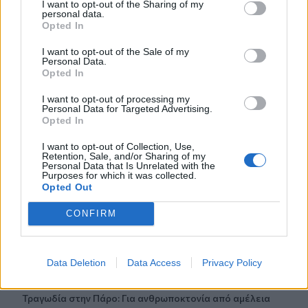
I want to opt-out of the Sharing of my
Ιωάννα Τούνη: Στο νοσοκομείο με τροφική δηλητηρίαση η
personal data.
influencer
Opted In
22:32
I want to opt-out of the Sale of my
Personal Data.
Νέο χτύπημα στα Στενά του Ορμούζ: Βλήμα έπληξε
Opted In
πλοίο κοντά στο Khasab του Ομάν
I want to opt-out of processing my
Personal Data for Targeted Advertising.
22:27
Opted In
Παράνοια σε γάμο στη Μαδέρα: Νόμιζαν ότι
παντρεύονται ο Κριστιάνο Ρονάλντο με την Χεορχίνα -
I want to opt-out of Collection, Use,
Βίντεο
Retention, Sale, and/or Sharing of my
Personal Data that Is Unrelated with the
Purposes for which it was collected.
22:14
Opted Out
Nίκη της ΑΕΚ στο τελευταίο φιλικό πριν από τον ΟΦΗ
CONFIRM
22:11
Γιάννης Κωνσταντέλιας: Μπαμπάς για δεύτερη φορά έγινε
ο ποδοσφαιριστής του ΠΑΟΚ
Data Deletion
Data Access
Privacy Policy
22:03
Τραγωδία στην Πάρο: Για ανθρωποκτονία από αμέλεια