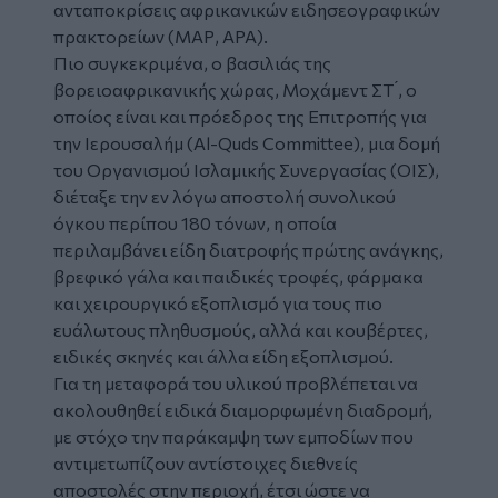
ανταποκρίσεις αφρικανικών ειδησεογραφικών
πρακτορείων (ΜΑΡ, ΑΡΑ).
Πιο συγκεκριμένα, ο βασιλιάς της
βορειοαφρικανικής χώρας, Μοχάμεντ ΣΤ ́, ο
οποίος είναι και πρόεδρος της Επιτροπής για
την Ιερουσαλήμ (Al-Quds Committee), μια δομή
του Οργανισμού Ισλαμικής Συνεργασίας (ΟΙΣ),
διέταξε την εν λόγω αποστολή συνολικού
όγκου περίπου 180 τόνων, η οποία
περιλαμβάνει είδη διατροφής πρώτης ανάγκης,
βρεφικό γάλα και παιδικές τροφές, φάρμακα
και χειρουργικό εξοπλισμό για τους πιο
ευάλωτους πληθυσμούς, αλλά και κουβέρτες,
ειδικές σκηνές και άλλα είδη εξοπλισμού.
Για τη μεταφορά του υλικού προβλέπεται να
ακολουθηθεί ειδικά διαμορφωμένη διαδρομή,
με στόχο την παράκαμψη των εμποδίων που
αντιμετωπίζουν αντίστοιχες διεθνείς
αποστολές στην περιοχή, έτσι ώστε να