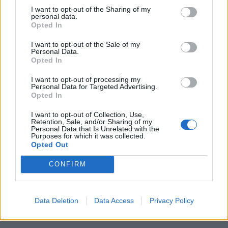
I want to opt-out of the Sharing of my
«Η Ιταλία δεν δέχεται τελεσίγραφα» απαντά η
personal data.
κυβέρνηση Μελόνι στη Μαδρίτη
Opted In
20:38
I want to opt-out of the Sale of my
Personal Data.
Όμιλος ΔΕΗ: Νέα συμφωνία για χαρτοφυλάκιο έργων ΑΠΕ
Opted In
άνω των 2 GW σε Πολωνία και Ουγγαρία
I want to opt-out of processing my
20:37
Personal Data for Targeted Advertising.
Opted In
Σε ρυθμούς Σούπερ Καπ στον ΟΦΗ
I want to opt-out of Collection, Use,
20:34
Retention, Sale, and/or Sharing of my
Personal Data that Is Unrelated with the
Βόρεια Κορέα: Σούπα με κρέας σκύλου συστήνουν τα
Purposes for which it was collected.
κρατικά ΜΜΕ ως διέξοδο στον καύσωνα
Opted Out
CONFIRM
ΠΕΡΙΣΣΟΤΕΡΑ
Data Deletion
Data Access
Privacy Policy