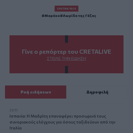
ΣΧΕΤΙΚΆ TAGS
Μαρόκο
Λωρίδα της Γάζας
Γίνε ο ρεπόρτερ του CRETALIVE
ΣΤΕΊΛΕ ΤΗΝ ΕΊΔΗΣΗ
Ροή ειδήσεων
Δημοφιλή
23:11
Ισπανία: Η Μαδρίτη επαναφέρει προσωρινά τους
συνοριακούς ελέγχους για όσους ταξιδεύουν από την
Ιταλία