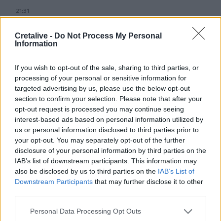
21:31
Μεταναστευτικό: Σύλληψη 18χρονου διακινητή για την
"καραβιά" στον Τσούτσουρα
Cretalive -
Do Not Process My Personal
Information
21:11
Δημοπρατείται η μπάλα των ιστορικών γκολ του
If you wish to opt-out of the sale, sharing to third parties, or
Μαραντόνα επί της Αγγλίας στο Μουντιάλ 1986
processing of your personal or sensitive information for
targeted advertising by us, please use the below opt-out
21:08
section to confirm your selection. Please note that after your
Διεθνείς διακρίσεις για τη μαθητική ταινία stop motion
opt-out request is processed you may continue seeing
«Shared Weights» του 8ου Γυμνασίου Ηρακλείου
interest-based ads based on personal information utilized by
us or personal information disclosed to third parties prior to
20:57
your opt-out. You may separately opt-out of the further
ΥΠΑΑΤ – ΑΑΔΕ: Υπεγράφη κοινή απόφαση για
disclosure of your personal information by third parties on the
επενδύσεις 263,5 εκατ. ευρώ
IAB’s list of downstream participants. This information may
also be disclosed by us to third parties on the
IAB’s List of
20:57
Downstream Participants
that may further disclose it to other
ΑΑΔΕ: Άνοιξε ξανά το σύστημα ΕΑΕ 2025 για διορθώσεις
third parties.
και συμπληρώσεις στοιχείων από τους παραγωγούς
Personal Data Processing Opt Outs
20:48