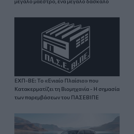
μεγάλο μαέστρο, ένα μεγάλο δάσκαλο
ΕΧΠ-ΒΕ: Το «Ενιαίο Πλαίσιο» που
Κατακερματίζει τη Βιομηχανία - Η σημασία
των παρεμβάσεων του ΠΑΣΕΒΙΠΕ