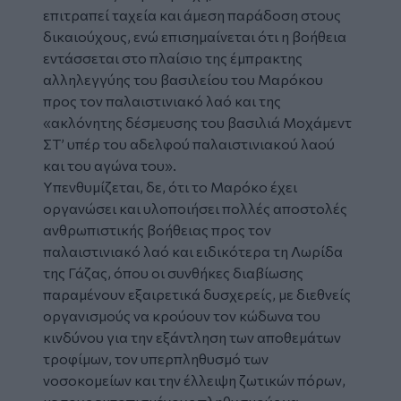
επιτραπεί ταχεία και άμεση παράδοση στους
δικαιούχους, ενώ επισημαίνεται ότι η βοήθεια
εντάσσεται στο πλαίσιο της έμπρακτης
αλληλεγγύης του βασιλείου του Μαρόκου
προς τον παλαιστινιακό λαό και της
«ακλόνητης δέσμευσης του βασιλιά Μοχάμεντ
ΣΤ’ υπέρ του αδελφού παλαιστινιακού λαού
και του αγώνα του».
Υπενθυμίζεται, δε, ότι το Μαρόκο έχει
οργανώσει και υλοποιήσει πολλές αποστολές
ανθρωπιστικής βοήθειας προς τον
παλαιστινιακό λαό και ειδικότερα τη Λωρίδα
της Γάζας, όπου οι συνθήκες διαβίωσης
παραμένουν εξαιρετικά δυσχερείς, με διεθνείς
οργανισμούς να κρούουν τον κώδωνα του
κινδύνου για την εξάντληση των αποθεμάτων
τροφίμων, τον υπερπληθυσμό των
νοσοκομείων και την έλλειψη ζωτικών πόρων,