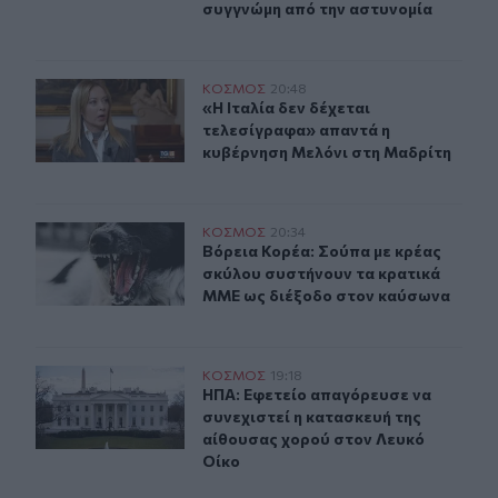
συγγνώμη από την αστυνομία
«Η Ιταλία δεν δέχεται τελεσίγραφα» απαντά η κυβέρνη
ΚΟΣΜΟΣ
20:48
«Η Ιταλία δεν δέχεται τελεσίγραφ
«Η Ιταλία δεν δέχεται
τελεσίγραφα» απαντά η
κυβέρνηση Μελόνι στη Μαδρίτη
Βόρεια Κορέα: Σούπα με κρέας σκύλου συστήνουν τα κ
ΚΟΣΜΟΣ
20:34
Βόρεια Κορέα: Σούπα με κρέας σκύ
Βόρεια Κορέα: Σούπα με κρέας
σκύλου συστήνουν τα κρατικά
ΜΜΕ ως διέξοδο στον καύσωνα
ΗΠΑ: Εφετείο απαγόρευσε να συνεχιστεί η κατασκευή τ
ΚΟΣΜΟΣ
19:18
ΗΠΑ: Εφετείο απαγόρευσε να συνεχ
ΗΠΑ: Εφετείο απαγόρευσε να
συνεχιστεί η κατασκευή της
αίθουσας χορού στον Λευκό
Οίκο