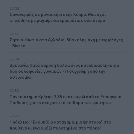
23:02
Συναγερμός σε μοναστήρι στην Κύπρο: Μοναχός
επιτέθηκε με μαχαίρι και τραυμάτισε δύο άτομα
22:47
Σητεία: Φωτιά στα Αχλάδια, δύσκολη μάχη με τις φλόγες
- Βίντεο
22:39
Βρετανία: Κατά συρροή δολοφόνος καταδικάστηκε για
δύο δολοφονίες γυναικών - Η συγγνώμη από την
αστυνομία
22:32
Πανεπιστήμιο Κρήτης: 3,35 εκατ. ευρώ από το Υπουργείο
Παιδείας, για το στεγαστικό επίδομα των φοιτητών
22:22
Ηράκλειο: “Σκουπίδια κατάχαμα, μια ψησταριά στο
πουθενά κι ένα αμάξι παρατημένο στο πάρκο”