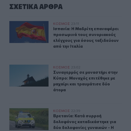
ΣΧΕΤΙΚA AΡΘΡΑ
Ισπανία: Η Μαδρίτη επαναφέρει προσωρινά τους συνορι
ΚΟΣΜΟΣ
23:11
Ισπανία: Η Μαδρίτη επαναφέρει προ
Ισπανία: Η Μαδρίτη επαναφέρει
προσωρινά τους συνοριακούς
ελέγχους για όσους ταξιδεύουν
από την Ιταλία
Συναγερμός σε μοναστήρι στην Κύπρο: Μοναχός επιτέθη
ΚΟΣΜΟΣ
23:02
Συναγερμός σε μοναστήρι στην Κύπρ
Συναγερμός σε μοναστήρι στην
Κύπρο: Μοναχός επιτέθηκε με
μαχαίρι και τραυμάτισε δύο
άτομα
Βρετανία: Κατά συρροή δολοφόνος καταδικάστηκε για 
ΚΟΣΜΟΣ
22:39
Βρετανία: Κατά συρροή δολοφόνος 
Βρετανία: Κατά συρροή
δολοφόνος καταδικάστηκε για
δύο δολοφονίες γυναικών - Η