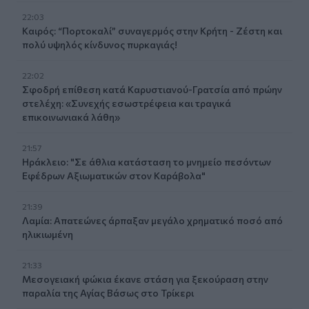
22:03
Καιρός: “Πορτοκαλί” συναγερμός στην Κρήτη - Ζέστη και
πολύ υψηλός κίνδυνος πυρκαγιάς!
22:02
Σφοδρή επίθεση κατά Καρυστιανού-Γρατσία από πρώην
στελέχη: «Συνεχής εσωστρέφεια και τραγικά
επικοινωνιακά λάθη»
21:57
Ηράκλειο: "Σε άθλια κατάσταση το μνημείο πεσόντων
Εφέδρων Αξιωματικών στον Καράβολα"
21:39
Λαμία: Απατεώνες άρπαξαν μεγάλο χρηματικό ποσό από
ηλικιωμένη
21:33
Μεσογειακή φώκια έκανε στάση για ξεκούραση στην
παραλία της Αγίας Βάσως στο Τρίκερι