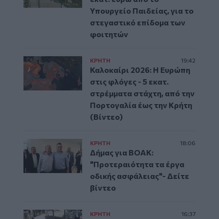
Υπουργείο Παιδείας, για το
στεγαστικό επίδομα των
φοιτητών
ΚΡΗΤΗ
19:42
Καλοκαίρι 2026: Η Ευρώπη
στις φλόγες - 5 εκατ.
στρέμματα στάχτη, από την
Πορτογαλία έως την Κρήτη
(Βίντεο)
ΚΡΗΤΗ
18:06
Δήμας για ΒΟΑΚ:
"Προτεραιότητα τα έργα
οδικής ασφάλειας"- Δείτε
βίντεο
ΚΡΗΤΗ
16:37