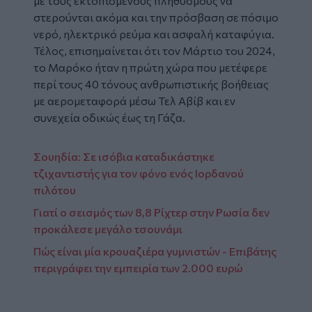
με τους εκτοπισμένους πληθυσμούς να
στερούνται ακόμα και την πρόσβαση σε πόσιμο
νερό, ηλεκτρικό ρεύμα και ασφαλή καταφύγια.
Τέλος, επισημαίνεται ότι τον Μάρτιο του 2024,
το Μαρόκο ήταν η πρώτη χώρα που μετέφερε
περί τους 40 τόνους ανθρωπιστικής βοήθειας
με αερομεταφορά μέσω Τελ Αβίβ και εν
συνεχεία οδικώς έως τη Γάζα.
Σουηδία: Σε ισόβια καταδικάστηκε
τζιχαντιστής για τον φόνo ενός Ιορδανού
πιλότου
Γιατί ο σεισμός των 8,8 Ρίχτερ στην Ρωσία δεν
προκάλεσε μεγάλο τσουνάμι
Πώς είναι μία κρουαζιέρα γυμνιστών - Επιβάτης
περιγράφει την εμπειρία των 2.000 ευρώ