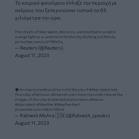
Το καιρικό φαινόμενο έπληξε την περιοχή με
ανέμους που ξεπερνούσαν τοπικά τα 85
χιλιόμετρα την ώρα.
The streets of Marrakesh, Morocco, were bathed in an eerie
orange light as a sandstorm hit the city, blotting out the sky
pic.twitter.com/sc0Yf8N7nL
— Reuters (@Reuters)
August 11, 2023
🌪️ An impressive
#sandstorm
hit the city of
#Marrakech
late
Thursday afternoon.
#Internet
users have massively relayed the
images of this unprecedented phenomenon.
#Maroc
#Marrakech
#Weather
#WeatherAlert
pic.twitter.com/VkEvLY85ud
— Ratnesh Mishra 🇮🇳 (@Ratnesh_speaks)
August 11, 2023