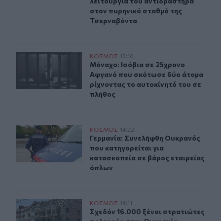
λειτουργία του αντιδραστήρα
στον πυρηνικό σταθμό της
Τσερναβόντα
Μόναχο: Ισόβια σε 25χρονο Αφγανό που σκότωσε δύο ά
ΚΟΣΜΟΣ
15:10
Μόναχο: Ισόβια σε 25χρονο Αφγανό
Μόναχο: Ισόβια σε 25χρονο
Αφγανό που σκότωσε δύο άτομα
ρίχνοντας το αυτοκίνητό του σε
πλήθος
Γερμανία: Συνελήφθη Ουκρανός που κατηγορείται για κ
ΚΟΣΜΟΣ
14:22
Γερμανία: Συνελήφθη Ουκρανός που
Γερμανία: Συνελήφθη Ουκρανός
που κατηγορείται για
κατασκοπεία σε βάρος εταιρείας
όπλων
Σχεδόν 16.000 ξένοι στρατιώτες πολεμούν στην Ουκραν
ΚΟΣΜΟΣ
14:11
Σχεδόν 16.000 ξένοι στρατιώτες π
Σχεδόν 16.000 ξένοι στρατιώτες