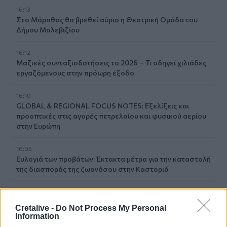
16:13
Στο Μάραθος θα βρεθεί αύριο η Θεατρική Ομάδα του
Δήμου Μαλεβιζίου
16:12
Μαζικές συνταξιοδοτήσεις το 2026 – Τι οδηγεί χιλιάδες
εργαζόμενους στην πρόωρη έξοδο
16:10
GLOBAL & REGIONAL FOCUS NOTES: Εξελίξεις και
προοπτικές στις αγορές πετρελαίου και φυσικού αερίου
στην Ευρώπη
16:05
Ευλογιά των προβάτων: Έκτακτα μέτρα για την καταστολή
της διασποράς της ζωονόσου στην Καστοριά
16:00
Χανιά: Νέα στοιχεία για την 75χρονη που βρέθηκε νεκρή -
Cretalive -
Do Not Process My Personal
Είχε μεταφερθεί στο Α.Τ πριν την εξαφάνιση της
Information