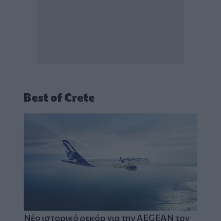
Best of Crete
Νέο ιστορικό ρεκόρ για την AEGEAN τον