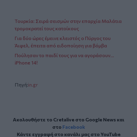
Τουρκία: Σειρά σεισμών στην επαρχία Μαλάτια
τρομοκρατεί τους κατοίκους
Για δύο ώρες έμεινε κλειστός ο Πύργος του
Άιφελ, έπειτα από ειδοποίηση για βόμβα
Πούλησαν το παιδί τους για να αγοράσουν…
iPhone 14!
Πηγή:
in.gr
Ακολουθήστε το Cretalive στο
Google News
και
στο
Facebook
Κάντε εγγραφή στο κανάλι μας στο
YouTube