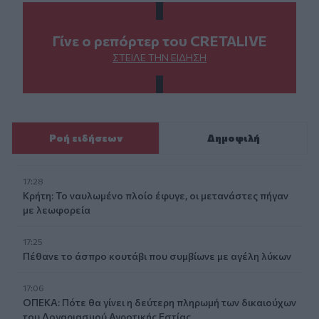
Γίνε ο ρεπόρτερ του CRETALIVE
ΣΤΕΊΛΕ ΤΗΝ ΕΊΔΗΣΗ
Ροή ειδήσεων
Δημοφιλή
17:28
Κρήτη: Το ναυλωμένο πλοίο έφυγε, οι μετανάστες πήγαν
με λεωφορεία
17:25
Πέθανε το άσπρο κουτάβι που συμβίωνε με αγέλη λύκων
17:06
ΟΠΕΚΑ: Πότε θα γίνει η δεύτερη πληρωμή των δικαιούχων
του Λογαριασμού Αγροτικής Εστίας