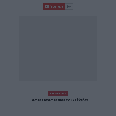
ΣΧΕΤΙΚΆ TAGS
Μαρόκο
Μαρακές
Αμμοθύελλα