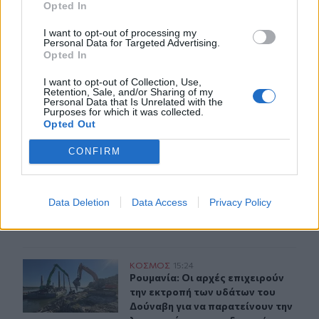
Opted In
Αγίου Βασιλείου μετά τις πυρκαγιές
I want to opt-out of processing my
15:41
Personal Data for Targeted Advertising.
Opted In
Συναγερμός στο «Ελευθέριος Βενιζέλος»: 37χρονος
επιχείρησε να πετάξει με τέσσερα μαχαίρια σε
I want to opt-out of Collection, Use,
χειραποσκευή
Retention, Sale, and/or Sharing of my
Personal Data that Is Unrelated with the
Purposes for which it was collected.
Opted Out
ΠΕΡΙΣΣΟΤΕΡΑ
CONFIRM
Data Deletion
Data Access
Privacy Policy
ΣΧΕΤΙΚA AΡΘΡΑ
Ρουμανία: Οι αρχές επιχειρούν την εκτροπή των υδάτω
ΚΟΣΜΟΣ
15:24
Ρουμανία: Οι αρχές επιχειρούν την
Ρουμανία: Οι αρχές επιχειρούν
την εκτροπή των υδάτων του
Δούναβη για να παρατείνουν την