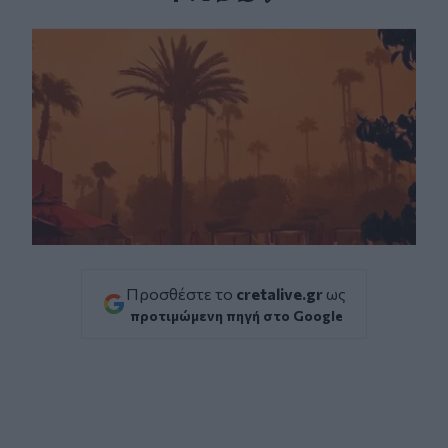
Facebook
Twitter
Messenger
Whatsapp
Viber
Προσθέστε το
cretalive.gr
ως
προτιμώμενη πηγή στο Google