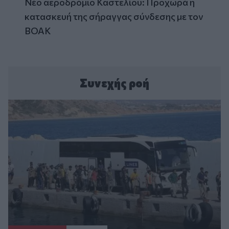
Νέο αεροδρόμιο Καστελίου: Προχωρά η
κατασκευή της σήραγγας σύνδεσης με τον
ΒΟΑΚ
Συνεχής ροή