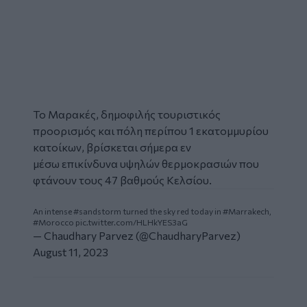
Το Μαρακές, δημοφιλής τουριστικός
προορισμός και πόλη περίπου 1 εκατομμυρίου
κατοίκων, βρίσκεται σήμερα εν
μέσω επικίνδυνα υψηλών θερμοκρασιών που
φτάνουν τους 47 βαθμούς Κελσίου.
An intense
#sandstorm
turned the sky red today in
#Marrakech
,
#Morocco
pic.twitter.com/HLHkYES3aG
— Chaudhary Parvez (@ChaudharyParvez)
August 11, 2023