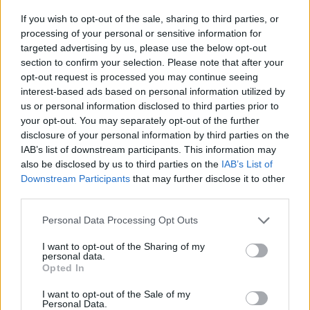
15:59
If you wish to opt-out of the sale, sharing to third parties, or
Σούπερ Καπ: Ελεύθερη η πώληση των εισιτηρίων για τον
processing of your personal or sensitive information for
κόσμο του ΟΦΗ
targeted advertising by us, please use the below opt-out
section to confirm your selection. Please note that after your
15:54
opt-out request is processed you may continue seeing
Super Cup: Ο Παπαπέτρου «σφυρίζει» το ΑΕΚ - ΟΦΗ
interest-based ads based on personal information utilized by
us or personal information disclosed to third parties prior to
15:52
your opt-out. You may separately opt-out of the further
Χανιά: Δίκτυο 62 κοινόχρηστων κρηνών προσφέρει
disclosure of your personal information by third parties on the
δωρεάν πόσιμο νερό σε δημόσιους χώρους
IAB’s list of downstream participants. This information may
also be disclosed by us to third parties on the
IAB’s List of
15:49
Downstream Participants
that may further disclose it to other
Φεστιβάλ Κρήτης: Η μουσική παράσταση «Η Εποχή του
third parties.
Ονείρου» σε Οροπέδιο Λασιθίου και Αρχάνες
Personal Data Processing Opt Outs
15:46
Παπασταύρου: Σχεδόν ανέπαφο διασώθηκε το
I want to opt-out of the Sharing of my
personal data.
φοινικόδασος της Πρέβελης από τη μεγάλη πυρκαγιά
Opted In
15:44
I want to opt-out of the Sale of my
Personal Data.
Χρηματοδότηση-ανάσα για τον παραλιακό δρόμο του