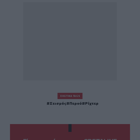
ΣΧΕΤΙΚΆ TAGS
Σεισμός
Περού
Ρίχτερ