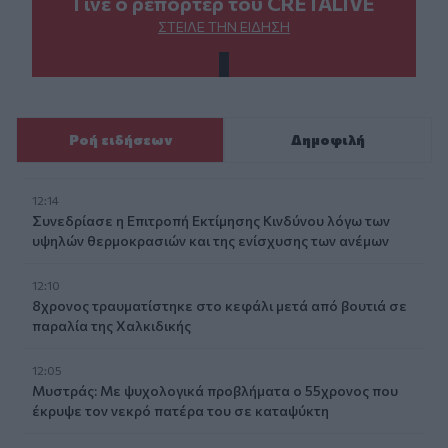
Γίνε ο ρεπόρτερ του CRETALIVE
ΣΤΕΊΛΕ ΤΗΝ ΕΊΔΗΣΗ
Ροή ειδήσεων
Δημοφιλή
12:14
Συνεδρίασε η Επιτροπή Εκτίμησης Κινδύνου λόγω των
υψηλών θερμοκρασιών και της ενίσχυσης των ανέμων
12:10
8χρονος τραυματίστηκε στο κεφάλι μετά από βουτιά σε
παραλία της Χαλκιδικής
12:05
Μυστράς: Με ψυχολογικά προβλήματα ο 55χρονος που
έκρυψε τον νεκρό πατέρα του σε καταψύκτη