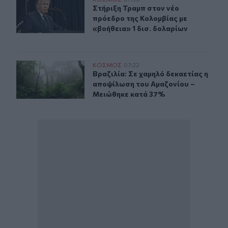
Στήριξη Τραμπ στον νέο πρόεδρο της Κολομβίας με «βοή
Στήριξη Τραμπ στον νέο πρόεδρο τη
Στήριξη Τραμπ στον νέο
πρόεδρο της Κολομβίας με
«βοήθεια» 1 δισ. δολαρίων
Βραζιλία: Σε χαμηλό δεκαετίας η αποψίλωση του Αμαζο
ΚΟΣΜΟΣ
07:22
Βραζιλία: Σε χαμηλό δεκαετίας η 
Βραζιλία: Σε χαμηλό δεκαετίας η
αποψίλωση του Αμαζονίου –
Μειώθηκε κατά 37%