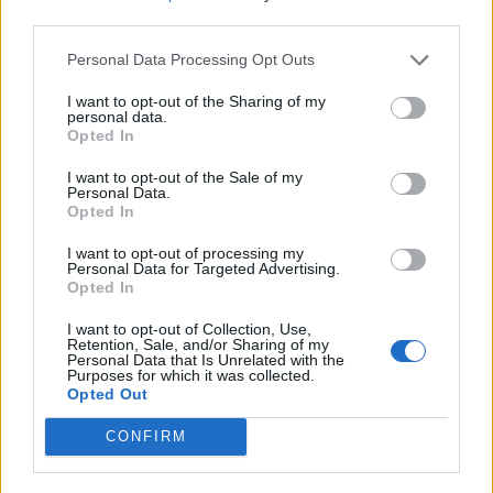
third parties.
10:12
Personal Data Processing Opt Outs
Λάρισα: Μάχη στη ΜΕΘ για τον 43χρονο που έπεσε από
ηλεκτρικό πατίνι
I want to opt-out of the Sharing of my
personal data.
Opted In
ΠΕΡΙΣΣΟΤΕΡΑ
I want to opt-out of the Sale of my
Personal Data.
Opted In
I want to opt-out of processing my
Personal Data for Targeted Advertising.
Opted In
ΣΧΕΤΙΚA AΡΘΡΑ
I want to opt-out of Collection, Use,
Retention, Sale, and/or Sharing of my
Personal Data that Is Unrelated with the
Συνετρίβη πυροσβεστικό ελικόπτερο ενώ επιχειρούσε σ
ΚΟΣΜΟΣ
09:53
Purposes for which it was collected.
Συνετρίβη πυροσβεστικό ελικόπτερ
Συνετρίβη πυροσβεστικό
Opted Out
ελικόπτερο ενώ επιχειρούσε σε
μεγάλη δασική πυρκαγιά στη
CONFIRM
Γιούτα