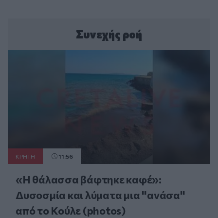
Συνεχής ροή
ΚΡΗΤΗ
11:56
«Η θάλασσα βάφτηκε καφέ»:
Δυσοσμία και λύματα μια "ανάσα"
από το Κούλε (photos)