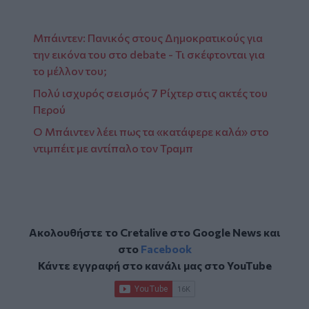
Μπάιντεν: Πανικός στους Δημοκρατικούς για
την εικόνα του στο debate - Τι σκέφτονται για
το μέλλον του;
Πολύ ισχυρός σεισμός 7 Ρίχτερ στις ακτές του
Περού
Ο Μπάιντεν λέει πως τα «κατάφερε καλά» στο
ντιμπέιτ με αντίπαλο τον Τραμπ
Ακολουθήστε το Cretalive στο
Google News
και
στο
Facebook
Κάντε εγγραφή στο κανάλι μας στο
YouTube