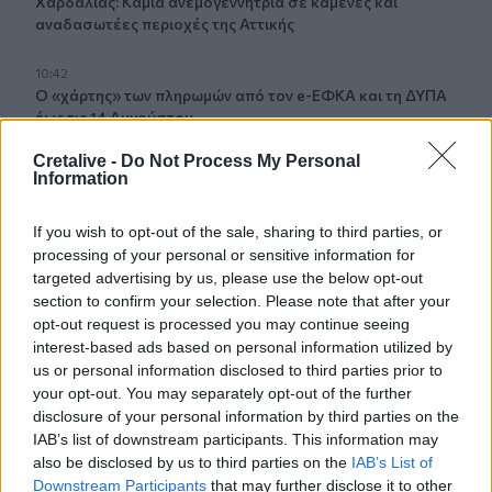
Χαρδαλιάς: Καμία ανεμογεννήτρια σε καμένες και
αναδασωτέες περιοχές της Αττικής
10:42
Ο «χάρτης» των πληρωμών από τον e-ΕΦΚΑ και τη ΔΥΠΑ
έως τις 14 Αυγούστου
Cretalive -
Do Not Process My Personal
10:40
Information
Γαύδος: Επιχείρηση διάσωσης 31χρονης από δύσβατο
σημείο
If you wish to opt-out of the sale, sharing to third parties, or
processing of your personal or sensitive information for
10:33
targeted advertising by us, please use the below opt-out
Marfin: «Δεν υπάρχει ταυτοποίηση» λέει ο δικηγόρος της
section to confirm your selection. Please note that after your
46χρονης
opt-out request is processed you may continue seeing
interest-based ads based on personal information utilized by
10:25
us or personal information disclosed to third parties prior to
Δημήτρης Παπαμιχαήλ: Το «λεβεντόπαιδο» που έγραψε
your opt-out. You may separately opt-out of the further
τη δική του ιστορία στο ελληνικό σινεμά (video)
disclosure of your personal information by third parties on the
IAB’s list of downstream participants. This information may
10:19
also be disclosed by us to third parties on the
IAB’s List of
Άγιος Νικόλαος: Πρόσκληση συμμετοχής στα «Κρητικά
Downstream Participants
that may further disclose it to other
Μαγειρέματα»