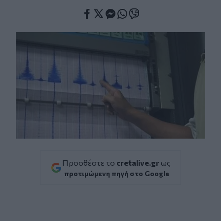
Facebook
Twitter
Messenger
Whatsapp
Viber
Προσθέστε το
cretalive.gr
ως
προτιμώμενη πηγή στο Google