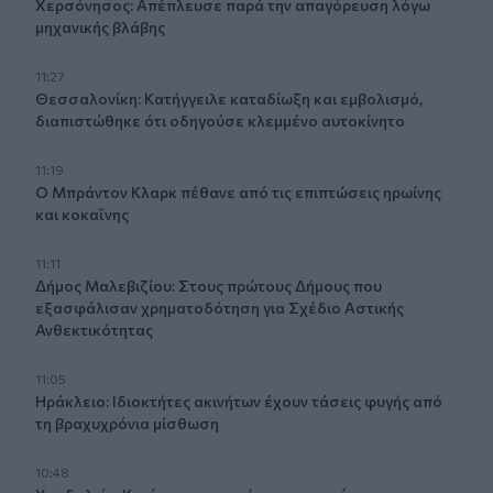
Χερσόνησος: Απέπλευσε παρά την απαγόρευση λόγω
μηχανικής βλάβης
11:27
Θεσσαλονίκη: Κατήγγειλε καταδίωξη και εμβολισμό,
διαπιστώθηκε ότι οδηγούσε κλεμμένο αυτοκίνητο
11:19
Ο Μπράντον Κλαρκ πέθανε από τις επιπτώσεις ηρωίνης
και κοκαΐνης
11:11
Δήμος Μαλεβιζίου: Στους πρώτους Δήμους που
εξασφάλισαν χρηματοδότηση για Σχέδιο Αστικής
Ανθεκτικότητας
11:05
Ηράκλειο: Ιδιοκτήτες ακινήτων έχουν τάσεις φυγής από
τη βραχυχρόνια μίσθωση
10:48