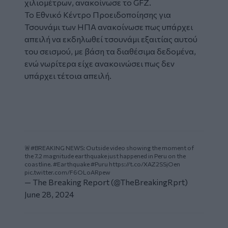
χιλιομέτρων, ανακοίνωσε το GFZ.
Το Εθνικό Κέντρο Προειδοποίησης για
Τσουνάμι των ΗΠΑ ανακοίνωσε πως υπάρχει
απειλή να εκδηλωθεί τσουνάμι εξαιτίας αυτού
του σεισμού, με βάση τα διαθέσιμα δεδομένα,
ενώ νωρίτερα είχε ανακοινώσει πως δεν
υπάρχει τέτοια απειλή.
🚨
#BREAKING
NEWS: Outside video showing the moment of
the 7.2 magnitude earthquake just happened in Peru on the
coastline.
#Earthquake
#Puru
https://t.co/XAZ2SSjOen
pic.twitter.com/F6OLoARpew
— The Breaking Report (@TheBreakingRprt)
June 28, 2024