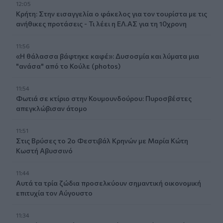
12:05
Κρήτη: Στην εισαγγελία ο φάκελος για τον τουρίστα με τις
ανήθικες προτάσεις - Τι λέει η ΕΛ.ΑΣ για τη 10χρονη
11:56
«Η θάλασσα βάφτηκε καφέ»: Δυσοσμία και λύματα μια
"ανάσα" από το Κούλε (photos)
11:54
Φωτιά σε κτίριο στην Κουμουνδούρου: Πυροσβέστες
απεγκλώβισαν άτομο
11:51
Στις Βρύσες το 2ο Φεστιβάλ Κρηνών με Μαρία Κώτη
Κωστή Αβυσσινό
11:44
Αυτά τα τρία ζώδια προσελκύουν σημαντική οικονομική
επιτυχία τον Αύγουστο
11:34