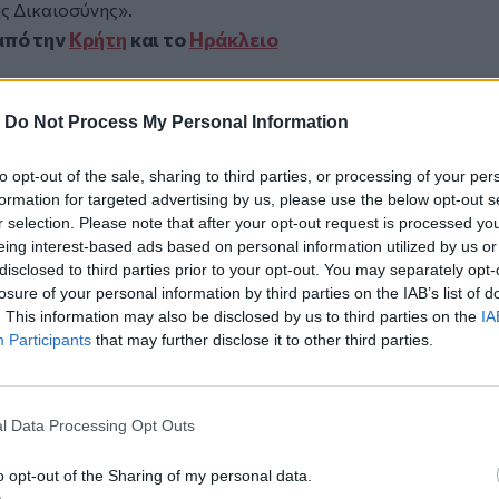
ς Δικαιοσύνης».
από την
Κρήτη
και το
Ηράκλειο
-
Do Not Process My Personal Information
ιάσκεψη Καλοκαιρινού – Πλεύρη
to opt-out of the sale, sharing to third parties, or processing of your per
η αποτελεί την καρδιά της επιστημονικής
formation for targeted advertising by us, please use the below opt-out s
r selection. Please note that after your opt-out request is processed y
eing interest-based ads based on personal information utilized by us or
. ο ανάδοχος - Άμεσα οι εξελίξεις
disclosed to third parties prior to your opt-out. You may separately opt-
losure of your personal information by third parties on the IAB’s list of
. This information may also be disclosed by us to third parties on the
IA
Participants
that may further disclose it to other third parties.
ο
Google News
και στο
Facebook
l Data Processing Opt Outs
κανάλι μας στο
YouTube
o opt-out of the Sharing of my personal data.