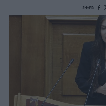
SHARE:
Face
T