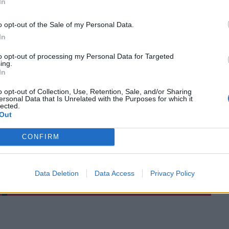
In
o opt-out of the Sale of my Personal Data.
In
to opt-out of processing my Personal Data for Targeted
ing.
In
ΙΚΆ TAGS
o opt-out of Collection, Use, Retention, Sale, and/or Sharing
ατσινά
Γιώργος Φλωρίδης
ersonal Data that Is Unrelated with the Purposes for which it
lected.
Out
CONFIRM
ερ του CRETALIVE
ΤΗΝ ΕΊΔΗΣΗ
Data Deletion
Data Access
Privacy Policy