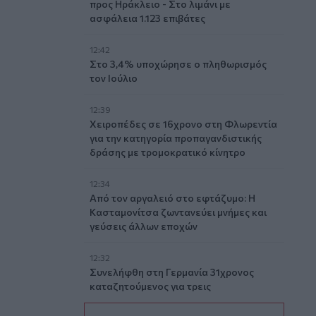
προς Ηράκλειο - Στο λιμάνι με
ασφάλεια 1.123 επιβάτες
12:42
Στο 3,4% υποχώρησε ο πληθωρισμός
τον Ιούλιο
12:39
Xειροπέδες σε 16χρονο στη Φλωρεντία
για την κατηγορία προπαγανδιστικής
δράσης με τρομοκρατικό κίνητρο
12:34
Από τον αργαλειό στο εφτάζυμο: Η
Κασταμονίτσα ζωντανεύει μνήμες και
γεύσεις άλλων εποχών
12:32
Συνελήφθη στη Γερμανία 31χρονος
καταζητούμενος για τρεις
ανθρωποκτονίες στην Ελλάδα