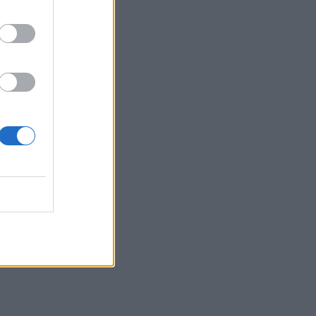
της από τη Βρετανία
11:11
Έλεγχοι με drones και MyCoast σε πάνω
από 300 παραλίες
10:57
Σέρρες: Μητέρα και γιος οι νεκροί από
την μετωπική φορτηγού με ΙΧ - Βίντεο
ντοκουμέντο
10:46
Ξεπέρασαν τις 4.000 τα κρούσματα
Εμπολα στο Κονγκό
10:39
Ευτύχιος Σαρτζετάκης: Οι πυρκαγιές
έχουν τεράστιο οικονομικό κόστος
10:38
Εξιχνιάστηκαν δύο εμπρησμοί στο