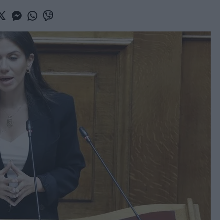
book
witter
Messenger
Whatsapp
Viber