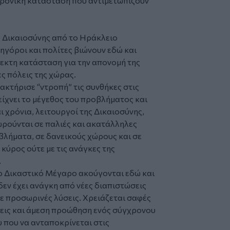
αχρονική κατάσταση που αντιμετωπίζουν
 Δικαιοσύνης από το Ηράκλειο
ηγόροι και πολίτες βιώνουν εδώ και
εκτη κατάσταση για την απονομή της
ες πόλεις της χώρας.
ακτήρισε “ντροπή” τις συνθήκες στις
ίχνει το μέγεθος του προβλήματος και
ι χρόνια, λειτουργοί της Δικαιοσύνης,
ωρούνται σε παλιές και ακατάλληλες
βλήματα, σε δανεικούς χώρους και σε
κύρος ούτε με τις ανάγκες της
.
νέο Δικαστικό Μέγαρο ακούγονται εδώ και
δεν έχει ανάγκη από νέες διαπιστώσεις
ε προσωρινές λύσεις. Χρειάζεται σαφές
εις και άμεση προώθηση ενός σύγχρονου
 που να ανταποκρίνεται στις