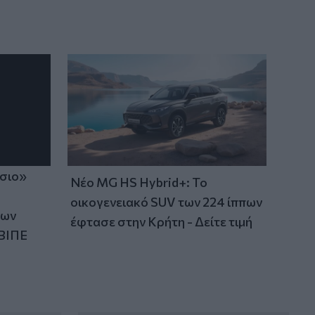
ίσιο»
Νέο MG HS Hybrid+: Το
οικογενειακό SUV των 224 ίππων
των
έφτασε στην Κρήτη - Δείτε τιμή
ΒΙΠΕ