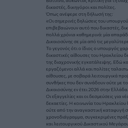
Βατσινά
, ασκώντας κριτική για τη δι
δικαστές, δικηγόροι και πολίτες.
Όπως ανέφερε στη δήλωσή της:
«Οι σημερινές δηλώσεις του υπουργού
επιβεβαιώνουν αυτό που δικαστές, δικ
πολλά χρόνια καθημερινά: μία απαράδ
Δικαιοσύνης σε μία από τις μεγαλύτερ
Το γεγονός ότι ο ίδιος ο υπουργός χαρ
δικαστικές αίθουσες του Ηρακλείου δε
της διαχρονικής εγκατάλειψης. Εδώ κα
εργαζόμενοι αλλά και πολίτες ταλαιπ
αίθουσες, με σοβαρά λειτουργικά προ
συνθήκες που δεν συνάδουν ούτε με το 
Δικαιοσύνης εν έτει 2026 στην Ελλάδα
Οι εξαγγελίες και οι δεσμεύσεις για 
δεκαετίες. Η κοινωνία του Ηρακλείου 
ούτε από την αναγκαστική καταφυγή σ
χρονοδιάγραμμα, συγκεκριμένες πράξ
και λειτουργικού Δικαστικού Μεγάρου