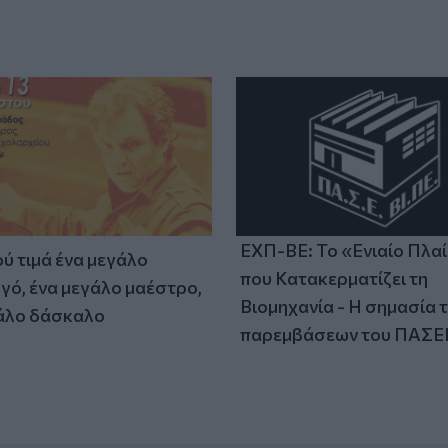
ΕΧΠ-ΒΕ: Το «Ενιαίο Πλα
ύ τιμά ένα μεγάλο
που Κατακερματίζει τη
γό, ένα μεγάλο μαέστρο,
Βιομηχανία - Η σημασία 
άλο δάσκαλο
παρεμβάσεων του ΠΑΣΕ