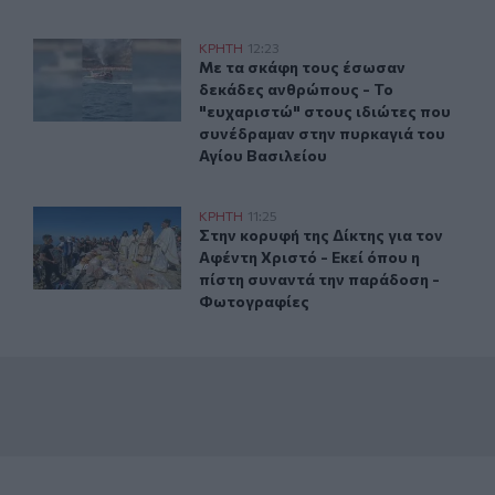
το λιμάνι με ασφάλεια 1.123 επιβάτες
Με τα σκάφη τους έσωσαν δεκάδες ανθρώπους - Το "ευχ
ΚΡΗΤΗ
12:23
 προς Ηράκλειο - Στο λιμάνι με ασφάλεια 1.123 επιβάτες
Με τα σκάφη τους έσωσαν δεκάδες α
Με τα σκάφη τους έσωσαν
δεκάδες ανθρώπους - Το
"ευχαριστώ" στους ιδιώτες που
συνέδραμαν στην πυρκαγιά του
Αγίου Βασιλείου
Στην κορυφή της Δίκτης για τον Αφέντη Χριστό - Εκεί 
ΚΡΗΤΗ
11:25
ρήτης
Στην κορυφή της Δίκτης για τον Αφ
Στην κορυφή της Δίκτης για τον
Αφέντη Χριστό - Εκεί όπου η
πίστη συναντά την παράδοση -
Φωτογραφίες