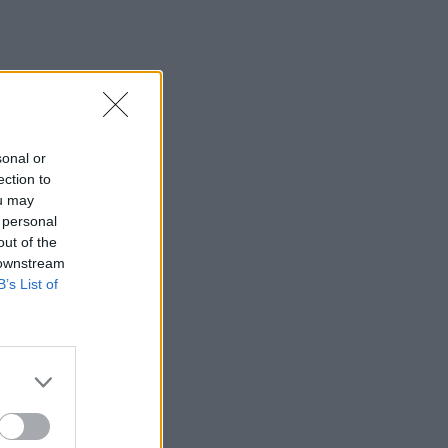
11:50
Έφηβος ο μακελάρης στην Ταϊλάνδη -
Εκτέλεσε τους παππούδες του και 6
άτομα σε σχολείο
11:42
sonal or
Νέα τραγωδία σε παραλία της Κρήτης
ection to
ou may
11:37
 personal
Χατζηδάκης: Άκυρες από 1 Οκτωβρίου
out of the
οι εγκύκλιοι που δεν έχουν αναρτηθεί
 downstream
B’s List of
11:25
Στην κορυφή της Δίκτης για τον Αφέντη
Χριστό - Εκεί όπου η πίστη συναντά την
παράδοση - Φωτογραφίες
11:20
Στην Εισαγγελία η 46χρονη για την
υπόθεση της Marfin μετά την έκδοσή