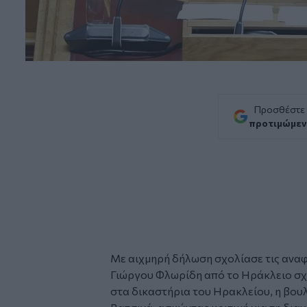
Προσθέστε
προτιμώμεν
Με αιχμηρή δήλωση σχολίασε τις ανα
Γιώργου Φλωρίδη
από το Ηράκλειο σχε
στα δικαστήρια του Ηρακλείου, η βο