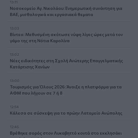
13:11
Νοσοκομείο Αγ. Νικολάου: Ενημερωτική συνάντηση για
ΒΑΕ, μισθολογικά και εργασιακά θεματα
13:03
Βίντεο: Μεθυσμένη σκότωσε νύφη λίγες ώρες μετά τον
γάμο της στη Νότια Καρολίνα
13:02
Νέες ειδικότητες στη Σχολή Ανώτερης Επαγγελματικής
Κατάρτισης Χανίων
13:00
Τουρισμός για Όλους 2026: Άνοιξε η πλατφόρμα για τα
ΑΦΜ που λήγουν σε 7 ή 8
12:54
Κάλεσα σε σύσκεψη για το πρώην Λατομείο Ανώπολης
12:46
Βρέθηκε σορός στον Λυκαβηττό κοντά στο εκκλησάκι