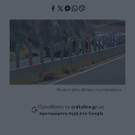
Facebook
Twitter
Messenger
Whatsapp
Viber
Photo Credits: @Όψεις του Ηρακλείου
Προσθέστε το
cretalive.gr
ως
προτιμώμενη πηγή στο Google