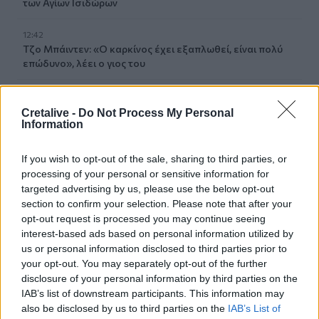
των Αγίων Ισιδώρων
12:42
Τζο Μπάιντεν: «Ο καρκίνος έχει εξαπλωθεί, είναι πολύ
επώδυνο», λέει ο γιος του
12:38
Χανιά: Διεθνές Συνέδριο για τη Βιολογία των Φορέων
Cretalive -
Do Not Process My Personal
Μεταδοτικών Ασθενειών
Information
12:33
If you wish to opt-out of the sale, sharing to third parties, or
Στις φλόγες δύο διυλιστήρια πετρελαίου στη Ρωσία μετά
processing of your personal or sensitive information for
από ουκρανική επίθεση με drones
targeted advertising by us, please use the below opt-out
section to confirm your selection. Please note that after your
12:29
opt-out request is processed you may continue seeing
Οι «αγκαζαρισμένες» ξαπλώστρες στις παραλίες
interest-based ads based on personal information utilized by
us or personal information disclosed to third parties prior to
12:21
your opt-out. You may separately opt-out of the further
Δήμος Βιάννου: Χιλιάδες επισκέπτες κάθε ηλικίας στην
disclosure of your personal information by third parties on the
8η Γιορτή Μπανάνας
IAB’s list of downstream participants. This information may
also be disclosed by us to third parties on the
IAB’s List of