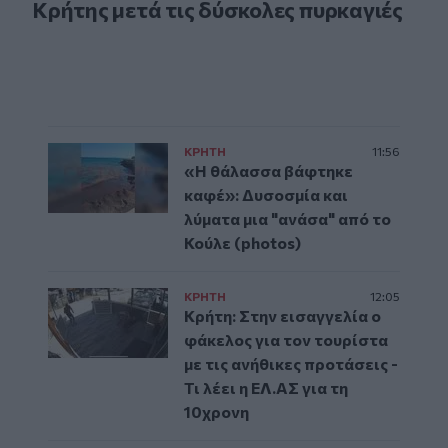
Κρήτης μετά τις δύσκολες πυρκαγιές
ΚΡΗΤΗ
11:56
«Η θάλασσα βάφτηκε
καφέ»: Δυσοσμία και
λύματα μια "ανάσα" από το
Κούλε (photos)
ΚΡΗΤΗ
12:05
Κρήτη: Στην εισαγγελία ο
φάκελος για τον τουρίστα
με τις ανήθικες προτάσεις -
Τι λέει η ΕΛ.ΑΣ για τη
10χρονη