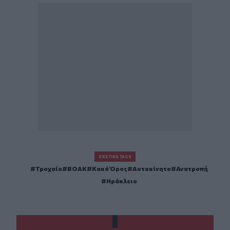
ΣΧΕΤΙΚΆ TAGS
Τροχαίο
ΒΟΑΚ
Κακό Όρος
Αυτοκίνητο
Ανατροπή
Ηράκλειο