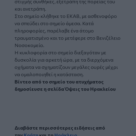
στιγμής συνθήκες, εξετράπη της πορείας του
και ανετράπη.
Στο σημείο κλήθηκε το ΕΚΑΒ, με ασθενοφόρο
να σπεύδει στο σημείο άμεσα. Κατά
πληροφορίες, παρέλαβε ένα άτομο
τραυματισμένο και το μετέφερε στο Βενιζέλειο
Νοσοκομείο.
Η κυκλοφορία στο σημείο διεξαγόταν με
δυσκολία για αρκετή ώρα, με τα διερχόμενα
οχήματα να σχηματίζουν μεγάλες ουρές μέχρι
να ομαλοποιηθεί η κατάσταση.
Βίντεο από το σημείο του ατυχήματος
δημοσίευσε η σελίδα
Όψεις του Ηρακλείου
Facebook
Διαβάστε περισσότερες ειδήσεις από
την
Κρήτη
και το
Ηράκλειο