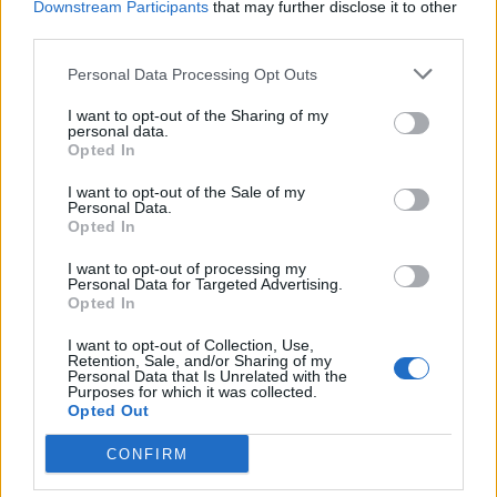
12:14
Downstream Participants
that may further disclose it to other
Συνεδρίασε η Επιτροπή Εκτίμησης Κινδύνου λόγω των
third parties.
υψηλών θερμοκρασιών και της ενίσχυσης των ανέμων
Personal Data Processing Opt Outs
I want to opt-out of the Sharing of my
ΠΕΡΙΣΣΟΤΕΡΑ
personal data.
Opted In
I want to opt-out of the Sale of my
Personal Data.
Opted In
ΣΧΕΤΙΚA AΡΘΡΑ
I want to opt-out of processing my
Personal Data for Targeted Advertising.
Opted In
ΒΟΑΚ: Κλείνει την Τρίτη στον Ξηροπόταμο – Πώς θα γίν
ΚΡΗΤΗ
13:54
I want to opt-out of Collection, Use,
ΒΟΑΚ: Κλείνει την Τρίτη στον Ξηρο
ΒΟΑΚ: Κλείνει την Τρίτη στον
Retention, Sale, and/or Sharing of my
Ξηροπόταμο – Πώς θα γίνεται η
Personal Data that Is Unrelated with the
Purposes for which it was collected.
κυκλοφορία
Opted Out
CONFIRM
Κρήτη: Ο πολύ υψηλός κίνδυνος πυρκαγιάς "φέρνει" απ
ΚΡΗΤΗ
13:43
Κρήτη: Ο πολύ υψηλός κίνδυνος πυρ
Κρήτη: Ο πολύ υψηλός κίνδυνος