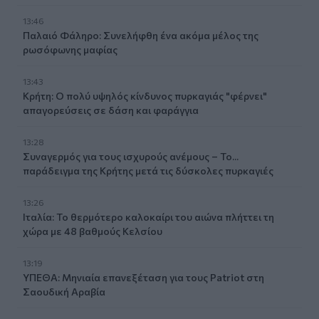
13:46
Παλαιό Φάληρο: Συνελήφθη ένα ακόμα μέλος της
ρωσόφωνης μαφίας
13:43
Κρήτη: Ο πολύ υψηλός κίνδυνος πυρκαγιάς "φέρνει"
απαγορεύσεις σε δάση και φαράγγια
13:28
Συναγερμός για τους ισχυρούς ανέμους – Το...
παράδειγμα της Κρήτης μετά τις δύσκολες πυρκαγιές
13:26
Ιταλία: Το θερμότερο καλοκαίρι του αιώνα πλήττει τη
χώρα με 48 βαθμούς Κελσίου
13:19
ΥΠΕΘΑ: Μηνιαία επανεξέταση για τους Patriot στη
Σαουδική Αραβία