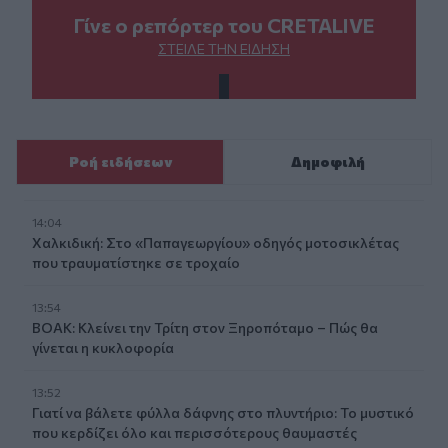
Γίνε ο ρεπόρτερ του CRETALIVE
ΣΤΕΊΛΕ ΤΗΝ ΕΊΔΗΣΗ
Ροή ειδήσεων
Δημοφιλή
14:04
Χαλκιδική: Στο «Παπαγεωργίου» οδηγός μοτοσικλέτας
που τραυματίστηκε σε τροχαίο
13:54
ΒΟΑΚ: Κλείνει την Τρίτη στον Ξηροπόταμο – Πώς θα
γίνεται η κυκλοφορία
13:52
Γιατί να βάλετε φύλλα δάφνης στο πλυντήριο: Το μυστικό
που κερδίζει όλο και περισσότερους θαυμαστές