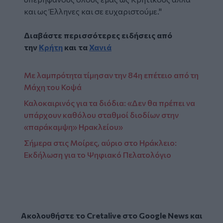
και ως Έλληνες και σε ευχαριστούμε."
Διαβάστε περισσότερες ειδήσεις από
την
Κρήτη
και τα
Χανιά
Με λαμπρότητα τίμησαν την 84η επέτειο από τη
Μάχη του Κοψά
Καλοκαιρινός για τα διόδια: «Δεν θα πρέπει να
υπάρχουν καθόλου σταθμοί διοδίων στην
«παράκαμψη» Ηρακλείου»
Σήμερα στις Μοίρες, αύριο στο Ηράκλειο:
Εκδήλωση για το Ψηφιακό Πελατολόγιο
Ακολουθήστε το Cretalive στο
Google News
και