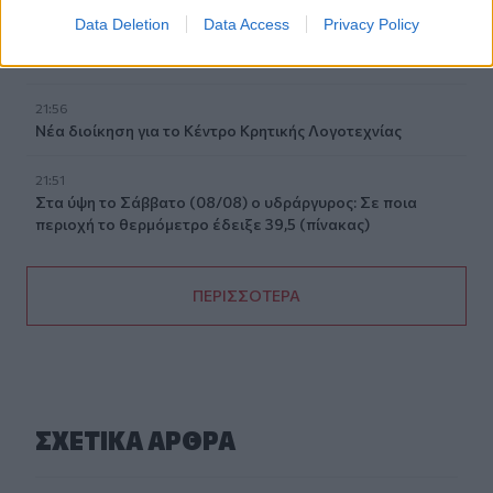
Τραγωδία στην Πάρο: Για ανθρωποκτονία από αμέλεια
Data Deletion
Data Access
Privacy Policy
κατηγορούνται οι γονείς του 4χρονου και ο ιδιοκτήτης
του beach bar
21:56
Νέα διοίκηση για το Κέντρο Κρητικής Λογοτεχνίας
21:51
Στα ύψη το Σάββατο (08/08) ο υδράργυρος: Σε ποια
περιοχή το θερμόμετρο έδειξε 39,5 (πίνακας)
ΠΕΡΙΣΣΟΤΕΡΑ
ΣΧΕΤΙΚA AΡΘΡΑ