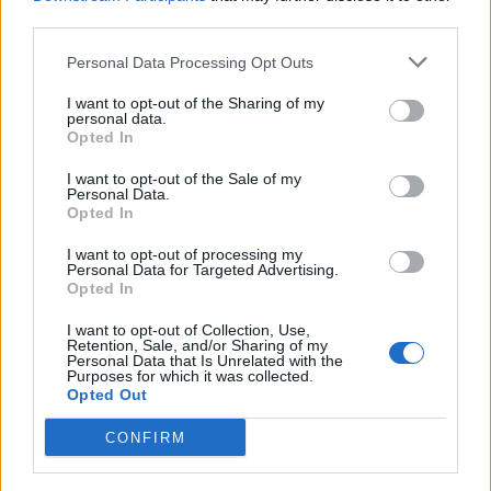
22:38
third parties.
Ιωάννα Τούνη: Στο νοσοκομείο με τροφική δηλητηρίαση η
influencer
Personal Data Processing Opt Outs
I want to opt-out of the Sharing of my
22:32
personal data.
Νέο χτύπημα στα Στενά του Ορμούζ: Βλήμα έπληξε
Opted In
πλοίο κοντά στο Khasab του Ομάν
I want to opt-out of the Sale of my
Personal Data.
22:27
Opted In
Παράνοια σε γάμο στη Μαδέρα: Νόμιζαν ότι
παντρεύονται ο Κριστιάνο Ρονάλντο με την Χεορχίνα -
I want to opt-out of processing my
Βίντεο
Personal Data for Targeted Advertising.
Opted In
22:14
I want to opt-out of Collection, Use,
Nίκη της ΑΕΚ στο τελευταίο φιλικό πριν από τον ΟΦΗ
Retention, Sale, and/or Sharing of my
Personal Data that Is Unrelated with the
Purposes for which it was collected.
22:11
Opted Out
Γιάννης Κωνσταντέλιας: Μπαμπάς για δεύτερη φορά έγινε
ο ποδοσφαιριστής του ΠΑΟΚ
CONFIRM
22:03