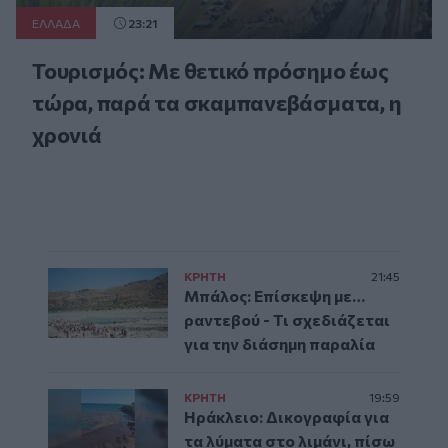
ΕΛΛAΔΑ
23:21
Τουρισμός: Με θετικό πρόσημο έως
τώρα, παρά τα σκαμπανεβάσματα, η
χρονιά
ΚΡΗΤΗ
21:45
Μπάλος: Επίσκεψη με…
ραντεβού - Τι σχεδιάζεται
για την διάσημη παραλία
ΚΡΗΤΗ
19:59
Ηράκλειο: Δικογραφία για
τα λύματα στο λιμάνι, πίσω