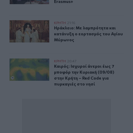
Erasmus+
Ηράκλειο: Με λαμπρότητα και κατάνυξη ο εορτασμός 
ΚΡΗΤΗ
21:16
Ηράκλειο: Με λαμπρότητα και κατ
Ηράκλειο: Με λαμπρότητα και
κατάνυξη ο εορτασμός του Αγίου
Μύρωνος
Καιρός: Ισχυροί άνεμοι έως 7 μποφόρ την Κυριακή (09/0
ΚΡΗΤΗ
20:47
Καιρός: Ισχυροί άνεμοι έως 7 μποφό
Καιρός: Ισχυροί άνεμοι έως 7
μποφόρ την Κυριακή (09/08)
στην Κρήτη – Red Code για
πυρκαγιές στο νησί