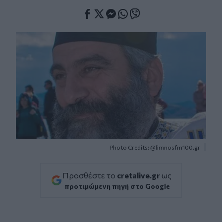
Facebook
Twitter
Messenger
Whatsapp
Viber
Photo Credits: @limnosfm100.gr
Προσθέστε το
cretalive.gr
ως
προτιμώμενη πηγή στο Google