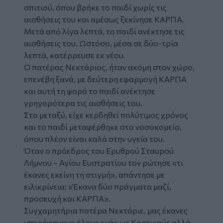
σπιτιού, όπου βρήκε το παιδί χωρίς τις
αισθήσεις του και αμέσως ξεκίνησε ΚΑΡΠΑ.
Μετά από λίγα λεπτά, το παιδί ανέκτησε τις
αισθήσεις του. Ωστόσο, μέσα σε δύο-τρία
λεπτά, κατέρρευσε εκ νέου.
Ο πατέρας Νεκτάριος, ήταν ακόμη στον χώρο,
επενέβη ξανά, με δεύτερη εφαρμογή ΚΑΡΠΑ
και αυτή τη φορά το παιδί ανέκτησε
γρηγορότερα τις αισθήσεις του.
Στο μεταξύ, είχε κερδηθεί πολύτιμος χρόνος
και το παιδί μεταφέρθηκε στο νοσοκομείο,
όπου πλέον είναι καλά στην υγεία του.
Όταν ο πρόεδρος του Ερυθρού Σταυρού
Λήμνου – Αγίου Ευστρατίου τον ρώτησε «τι
έκανες εκείνη τη στιγμή», απάντησε με
ειλικρίνεια: «Έκανα δύο πράγματα μαζί,
προσευχή και ΚΑΡΠΑ».
Συγχαρητήρια πατέρα Νεκτάριε, μας έκανες
υπερήφανους όλους εμάς ως Κρητικούς αλλά