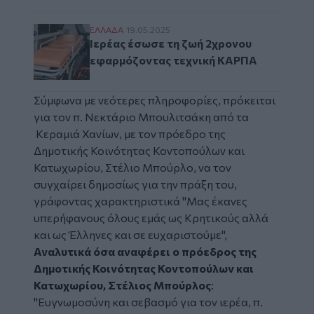
Ιερέας έσωσε τη ζωή 2χρονου εφαρμόζοντ
ΕΛΛAΔΑ
19.05.2025
Ιερέας έσωσε τη ζωή 2χρονου
εφαρμόζοντας τεχνική ΚΑΡΠΑ
Σύμφωνα με νεότερες πληροφορίες, πρόκειται
για τον π. Νεκτάριο Μπουλιτσάκη από τα
Κεραμιά Χανίων, με τον πρόεδρο της
Δημοτικής Κοινότητας Κοντοπούλων και
Κατωχωρίου, Στέλιο Μπούρλο, να τον
συγχαίρει δημοσίως για την πράξη του,
γράφοντας χαρακτηριστικά "Μας έκανες
υπερήφανους όλους εμάς ως Κρητικούς αλλά
και ως Έλληνες και σε ευχαριστούμε",
Αναλυτικά όσα αναφέρει ο πρόεδρος της
Δημοτικής Κοινότητας Κοντοπούλων και
Κατωχωρίου, Στέλιος Μπούρλος
:
"Ευγνωμοσύνη και σεβασμό για τον ιερέα, π.