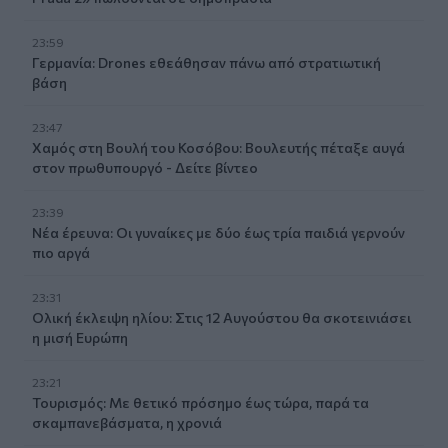
23:59
Γερμανία: Drones εθεάθησαν πάνω από στρατιωτική
βάση
23:47
Χαμός στη Βουλή του Κοσόβου: Βουλευτής πέταξε αυγά
στον πρωθυπουργό - Δείτε βίντεο
23:39
Νέα έρευνα: Οι γυναίκες με δύο έως τρία παιδιά γερνούν
πιο αργά
23:31
Ολική έκλειψη ηλίου: Στις 12 Αυγούστου θα σκοτεινιάσει
η μισή Ευρώπη
23:21
Τουρισμός: Με θετικό πρόσημο έως τώρα, παρά τα
σκαμπανεβάσματα, η χρονιά