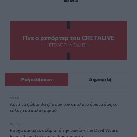
Χανιά
Γίνε ο ρεπόρτερ του CRETALIVE
ΣΤΕΊΛΕ ΤΗΝ ΕΊΔΗΣΗ
Ροή ειδήσεων
Δημοφιλή
01:40
Αυτά τα ζώδια θα ζήσουν τον απόλυτο έρωτα έως το
τέλος του καλοκαιριού
00:35
Ρούχα και αξεσουάρ από την ταινία «The Devil Wears
Prada 2» πωλούνται σε δημοπρασία