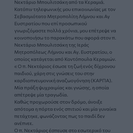
Νεκτάριο Μπουλιτσάκη από τα Κεραμιά.
Κατόπιν τηλεφωνικής μου επικοινωνίας με τον
Σεβασμιότατο Μητροπολίτη Λήμνου και Αγ
Ευστρατίου που επί προσωπικού
γνωριζόμαστε πολλά χρόνια, μου επέτρεψε να
κοινοποιήσω το παρακάτω που αφορά στον π.
Νεκτάριο Μπουλιτσάκη της Ιεράς
Μητροπόλεως Λήμνου και Αγ. Ευστρατίου, ο
οποίος κατάγεται από Κοντόπουλα Κεραμιών.
« Ο π. Νεκτάριος έσωσε τη ζωή ενός δίχρονου
παιδιού, χάρη στις γνώσεις του στην
καρδιοπνευμονική αναζωογόνηση (ΚΑΡΠΑ).
Μία πράξη ψυχραιμίας και γνώσης, η οποία
απέτρεψε μία τραγωδία.
Καθώς προχωρούσε στον δρόμο, άνοιξε
απότομα η πόρτα ενός σπιτιού και μία γυναίκα
πετάχτηκε, φωνάζοντας πως το παιδί δεν
ανέπνεε.
Ο π. Νεκτάριος έσπευσε στο εσωτερικό του