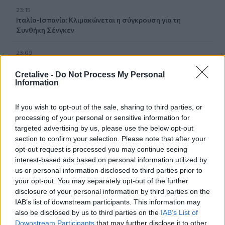
23:15
Ιταλία-Ισπανία: Κλιμακώνεται η σύγκρουση για τη
Συνθήκη Σένγκεν
23:09
Σοβαρό τροχαίο στο Λαγονήσι: Αυτοκίνητο
συγκρούστηκε με μηχανή αστυνομικών της ΔΙΑΣ - Δείτε
Cretalive -
Do Not Process My Personal
βίντεο
Information
22:59
If you wish to opt-out of the sale, sharing to third parties, or
Νέα πρόκληση Φιντάν: «Η σταθερότητα στην Κύπρο
processing of your personal or sensitive information for
οφείλεται στην παρουσία Τούρκων στρατιωτών»
targeted advertising by us, please use the below opt-out
section to confirm your selection. Please note that after your
22:53
opt-out request is processed you may continue seeing
Διακινούσαν ναρκωτικά στην Πανεπιστημιούπολη του
interest-based ads based on personal information utilized by
Ζωγράφου
us or personal information disclosed to third parties prior to
your opt-out. You may separately opt-out of the further
22:45
disclosure of your personal information by third parties on the
Σητεία: Ένα τσιγάρο παραλίγο να βάλει φωτιά στις
IAB’s list of downstream participants. This information may
Λιθίνες
also be disclosed by us to third parties on the
IAB’s List of
Downstream Participants
that may further disclose it to other