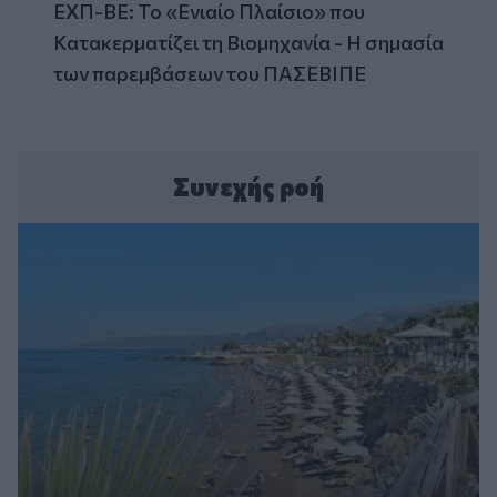
ΕΧΠ-ΒΕ: Το «Ενιαίο Πλαίσιο» που
Κατακερματίζει τη Βιομηχανία - Η σημασία
των παρεμβάσεων του ΠΑΣΕΒΙΠΕ
Συνεχής ροή