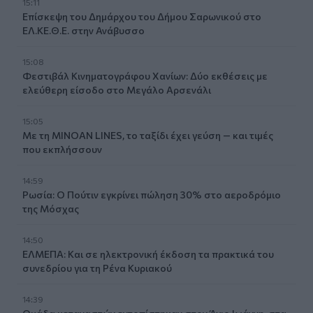
15:11
Επίσκεψη του Δημάρχου του Δήμου Σαρωνικού στο
ΕΛ.ΚΕ.Θ.Ε. στην Ανάβυσσο
15:08
Φεστιβάλ Κινηματογράφου Χανίων: Δύο εκθέσεις με
ελεύθερη είσοδο στο Μεγάλο Αρσενάλι
15:05
Με τη MINOAN LINES, το ταξίδι έχει γεύση — και τιμές
που εκπλήσσουν
14:59
Ρωσία: Ο Πούτιν εγκρίνει πώληση 30% στο αεροδρόμιο
της Μόσχας
14:50
ΕΛΜΕΠΑ: Και σε ηλεκτρονική έκδοση τα πρακτικά του
συνεδρίου για τη Ρένα Κυριακού
14:39