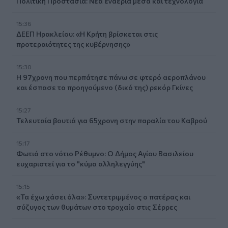
Πολιτική Προστασία: Νέα εναέρια μέσα και τεχνολογία
15:36
ΔΕΕΠ Ηρακλείου: «Η Κρήτη βρίσκεται στις
προτεραιότητες της κυβέρνησης»
15:30
Η 97χρονη που περπάτησε πάνω σε φτερό αεροπλάνου
και έσπασε το προηγούμενο (δικό της) ρεκόρ Γκίνες
15:27
Τελευταία βουτιά για 65χρονη στην παραλία του Καβρού
15:17
Φωτιά στο νότιο Ρέθυμνο: Ο Δήμος Αγίου Βασιλείου
ευχαριστεί για το "κύμα αλληλεγγύης"
15:15
«Τα έχω χάσει όλα»: Συντετριμμένος ο πατέρας και
σύζυγος των θυμάτων στο τροχαίο στις Σέρρες