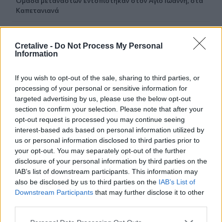
Ομάδα μεταναστών εντοπίστηκαν στον Άγιο Ιωάννη, στα
Καπετανιανά
14:36
Θέουτα: Ταυτοποιούν τα θύματα της μαζικής εισροής
Cretalive -
Do Not Process My Personal
Information
14:29
Γερμανία: Εθνικό Συμβούλιο Ασφαλείας για το
If you wish to opt-out of the sale, sharing to third parties, or
περιστατικό με drone στο αεροδρόμιο της Λειψίας
processing of your personal or sensitive information for
targeted advertising by us, please use the below opt-out
14:29
section to confirm your selection. Please note that after your
Χανιά: Θάνατος 64χρονου σε πισίνα ξενοδοχείου - Μια
opt-out request is processed you may continue seeing
σύλληψη
interest-based ads based on personal information utilized by
us or personal information disclosed to third parties prior to
14:21
your opt-out. You may separately opt-out of the further
Ισπανία: Εξαρθρώθηκε οργάνωση που διακινούσε
disclosure of your personal information by third parties on the
ναρκωτικά και μετανάστες
IAB’s list of downstream participants. This information may
also be disclosed by us to third parties on the
IAB’s List of
14:17
Downstream Participants
that may further disclose it to other
Πολύ υψηλός κίνδυνος πυρκαγιάς στην Κρήτη το Σάββατο
third parties.
-Σε επιφυλακή ο μηχανισμός Πολιτικής Προστασίας