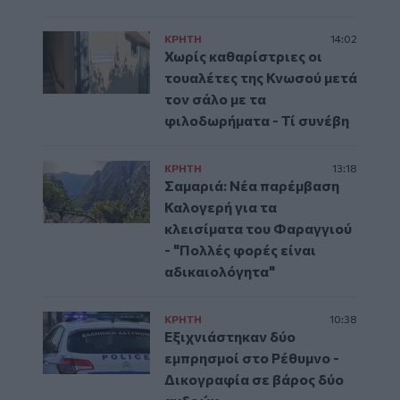
ΚΡΗΤΗ
14:02
Χωρίς καθαρίστριες οι
τουαλέτες της Κνωσού μετά
τον σάλο με τα
φιλοδωρήματα - Τί συνέβη
ΚΡΗΤΗ
13:18
Σαμαριά: Νέα παρέμβαση
Καλογερή για τα
κλεισίματα του Φαραγγιού
- "Πολλές φορές είναι
αδικαιολόγητα"
ΚΡΗΤΗ
10:38
Εξιχνιάστηκαν δύο
εμπρησμοί στο Ρέθυμνο -
Δικογραφία σε βάρος δύο