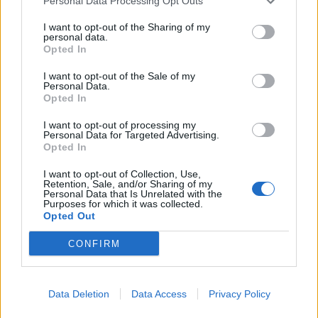
Personal Data Processing Opt Outs
I want to opt-out of the Sharing of my
ΠΕΡΙΣΣΟΤΕΡΑ
personal data.
Opted In
I want to opt-out of the Sale of my
Personal Data.
Opted In
ΣΧΕΤΙΚA AΡΘΡΑ
I want to opt-out of processing my
Personal Data for Targeted Advertising.
Opted In
Ο Γ. Αγριμανάκης Αντιδήμαρχος Υπηρεσίας το Σάββατο 
ΚΡΗΤΗ
15:54
I want to opt-out of Collection, Use,
Ο Γ. Αγριμανάκης Αντιδήμαρχος Υπ
Ο Γ. Αγριμανάκης Αντιδήμαρχος
Retention, Sale, and/or Sharing of my
Υπηρεσίας το Σάββατο 8 και την
Personal Data that Is Unrelated with the
Purposes for which it was collected.
Κυριακή 9 Αυγούστου
Opted Out
CONFIRM
Ηράκλειο: Εντυπωσιάζουν οι εικόνες από το νέο αεροδρ
ΚΡΗΤΗ
15:43
Εντυπωσιάζουν οι εικόνες από το ν
Εντυπωσιάζουν οι εικόνες από
το νέο αεροδρόμιο στο
Data Deletion
Data Access
Privacy Policy
Καστέλλι- Δείτε βίντεο