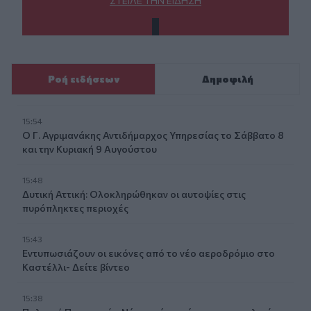
ΣΤΕΊΛΕ ΤΗΝ ΕΊΔΗΣΗ
Ροή ειδήσεων
Δημοφιλή
15:54
Ο Γ. Αγριμανάκης Αντιδήμαρχος Υπηρεσίας το Σάββατο 8
και την Κυριακή 9 Αυγούστου
15:48
Δυτική Αττική: Ολοκληρώθηκαν οι αυτοψίες στις
πυρόπληκτες περιοχές
15:43
Εντυπωσιάζουν οι εικόνες από το νέο αεροδρόμιο στο
Καστέλλι- Δείτε βίντεο
15:38