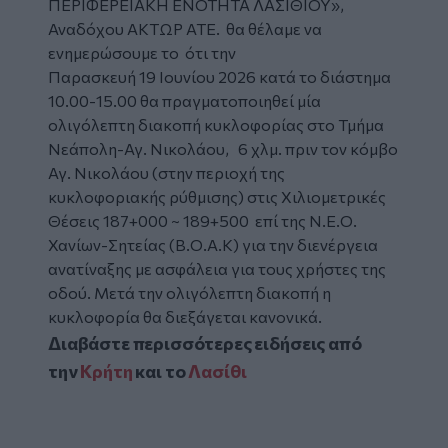
ΠΕΡΙΦΕΡΕΙΑΚΗ ΕΝΟΤΗΤΑ ΛΑΣΙΘΙΟΥ»,
Αναδόχου ΑΚΤΩΡ ΑΤΕ. θα θέλαμε να
ενημερώσουμε το ότι την
Παρασκευή 19 Ιουνίου 2026 κατά το διάστημα
10.00-15.00 θα πραγματοποιηθεί μία
ολιγόλεπτη διακοπή κυκλοφορίας στο Τμήμα
Νεάπολη-Αγ. Νικολάου, 6 χλμ. πριν τον κόμβο
Αγ. Νικολάου (στην περιοχή της
κυκλοφοριακής ρύθμισης) στις Χιλιομετρικές
Θέσεις 187+000 ~ 189+500 επί της Ν.Ε.Ο.
Χανίων-Σητείας (Β.Ο.Α.Κ) για την διενέργεια
ανατίναξης με ασφάλεια για τους χρήστες της
οδού. Μετά την ολιγόλεπτη διακοπή η
κυκλοφορία θα διεξάγεται κανονικά.
Διαβάστε περισσότερες ειδήσεις από
την
Κρήτη
και το
Λασίθι