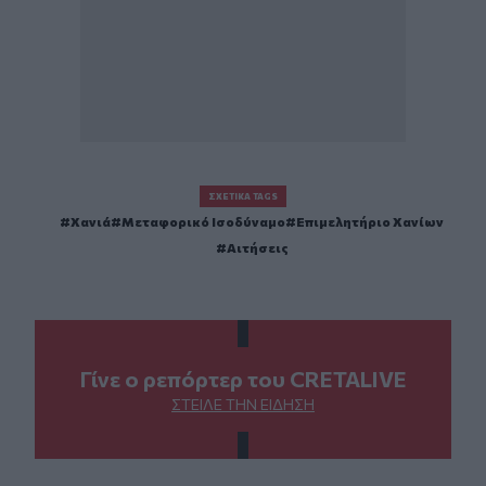
ΣΧΕΤΙΚΆ TAGS
Χανιά
Μεταφορικό Ισοδύναμο
Επιμελητήριο Χανίων
Αιτήσεις
Γίνε ο ρεπόρτερ του CRETALIVE
ΣΤΕΊΛΕ ΤΗΝ ΕΊΔΗΣΗ