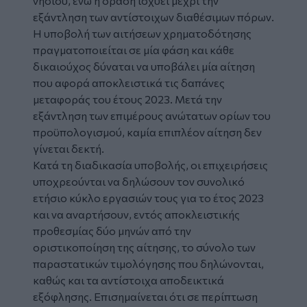
νησιού, ενώ η δράση ισχύει μέχρι την
εξάντληση των αντίστοιχων διαθέσιμων πόρων.
Η υποβολή των αιτήσεων χρηματοδότησης
πραγματοποιείται σε μία φάση και κάθε
δικαιούχος δύναται να υποβάλει μία αίτηση
που αφορά αποκλειστικά τις δαπάνες
μεταφοράς του έτους 2023. Μετά την
εξάντληση των επιμέρους ανώτατων ορίων του
προϋπολογισμού, καμία επιπλέον αίτηση δεν
γίνεται δεκτή.
Κατά τη διαδικασία υποβολής, οι επιχειρήσεις
υποχρεούνται να δηλώσουν τον συνολικό
ετήσιο κύκλο εργασιών τους για το έτος 2023
και να αναρτήσουν, εντός αποκλειστικής
προθεσμίας δύο μηνών από την
οριστικοποίηση της αίτησης, το σύνολο των
παραστατικών τιμολόγησης που δηλώνονται,
καθώς και τα αντίστοιχα αποδεικτικά
εξόφλησης. Επισημαίνεται ότι σε περίπτωση