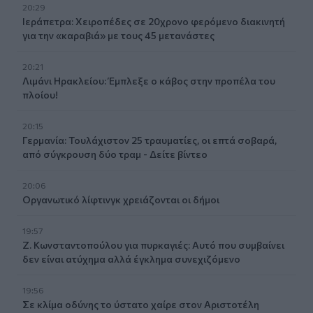
20:29
Ιεράπετρα: Χειροπέδες σε 20χρονο φερόμενο διακινητή
για την «καραβιά» με τους 45 μετανάστες
20:21
Λιμάνι Ηρακλείου: Έμπλεξε ο κάβος στην προπέλα του
πλοίου!
20:15
Γερμανία: Τουλάχιστον 25 τραυματίες, οι επτά σοβαρά,
από σύγκρουση δύο τραμ - Δείτε βίντεο
20:06
Οργανωτικό λίφτινγκ χρειάζονται οι δήμοι
19:57
Ζ. Κωνσταντοπούλου για πυρκαγιές: Αυτό που συμβαίνει
δεν είναι ατύχημα αλλά έγκλημα συνεχιζόμενο
19:56
Σε κλίμα οδύνης το ύστατο χαίρε στον Αριστοτέλη