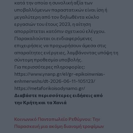
κατά την οποία η συνολική αξία των
υποβαλλόμενων παραστατικών είναι ίση ή
μεγαλύτερη από τον δηλωθέντα κύκλο
εργασιών του έτους 2023, η αίτηση
απορρίπτεται κατόπιν σχετικού ελέγχου.
Παρακαλούνται οι ενδιαφερόμενες
επιχειρήσεις να προχωρήσουν άμεσα στις
απαραίτητες ενέργειες, λαμβάνοντας υπόψη τη
σύντομη προθεσμία υποβολής.
Για περισσότερες πληροφορίες:
https://www.ynanp.gr/el/gr-epikoinwnias-
enhmerwshs/dt-2026-06-11-105123/
https://metaforikoisodynamo.gr/
Διαβάστε περισσότερες ειδήσεις από
την
Κρήτη
και τα
Χανιά
Κοινωνικό Παντοπωλείο Ρεθύμνου: Την
Παρασκευή μια ακόμη διανομή τροφίμων