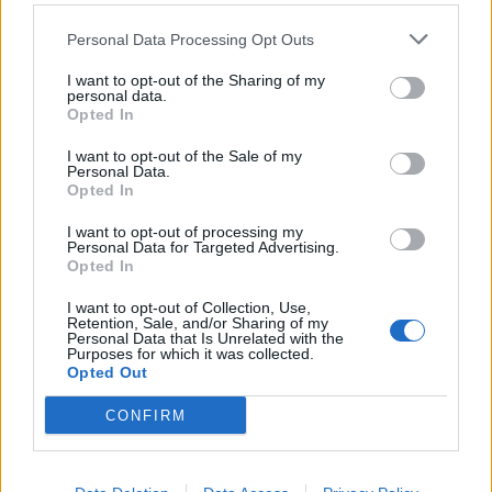
κατεστραμμένο εξοπλισμό άρδευσης
Personal Data Processing Opt Outs
19:01
Κυψέλη: Η πρώτη δήλωση της οικογένειας της 38χρονης
I want to opt-out of the Sharing of my
personal data.
Λίζα που βρέθηκε νεκρή
Opted In
18:59
I want to opt-out of the Sale of my
Καστέλλι: Παρουσία του υπ. Υποδομών Χρίστου Δήμα οι
Personal Data.
Opted In
υπογραφές για τα ραντάρ του νέου αεροδρομίου
I want to opt-out of processing my
18:51
Personal Data for Targeted Advertising.
Μία ακόμη εθελοντική αιμοδοσία στο αίθριο της Λότζια
Opted In
το Σάββατο (08-08)
I want to opt-out of Collection, Use,
Retention, Sale, and/or Sharing of my
18:44
Personal Data that Is Unrelated with the
Purposes for which it was collected.
Ευρωπαϊκή διάκριση για το Πανεπιστήμιο Κρήτης:
Opted Out
Χρηματοδότηση 1,5 εκατ. ευρώ για την Τεχνητή
Νοημοσύνη
CONFIRM
18:44
Υψηλός κίνδυνος πυρκαγιάς την Παρασκευή στην Κρήτη