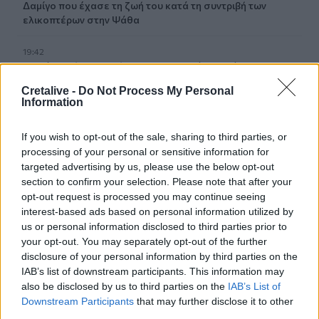
Δαμίγο που έχασε τη ζωή του κατά τη συντριβή των
ελικοπτέρων στην Ψάθα
19:42
Χανιά: Εκδήλωση μνήμης για τα 81 χρόνια από τη
Χιροσίμα και το Ναγκασάκι
Cretalive -
Do Not Process My Personal
Information
19:33
Σενετάκης για ΒΟΑΚ: «Η Κρήτη αποκτά επιτέλους έναν
If you wish to opt-out of the sale, sharing to third parties, or
υπερσύγχρονο αυτοκινητόδρομο»
processing of your personal or sensitive information for
targeted advertising by us, please use the below opt-out
19:23
section to confirm your selection. Please note that after your
Ρέθυμνο: 19 κτίρια κρίθηκαν «κόκκινα» μετά τις φονικές
opt-out request is processed you may continue seeing
πυρκαγιές
interest-based ads based on personal information utilized by
us or personal information disclosed to third parties prior to
19:16
your opt-out. You may separately opt-out of the further
Σαμοθράκη: Στο νοσοκομείο 15χρονη μετά από πτώση –
disclosure of your personal information by third parties on the
Ειδοποίησε μόνη της το 112
IAB’s list of downstream participants. This information may
also be disclosed by us to third parties on the
IAB’s List of
19:14
Downstream Participants
that may further disclose it to other
Φωτιές στο Ρέθυμνο: Αποζημιώσεις και για τον
third parties.