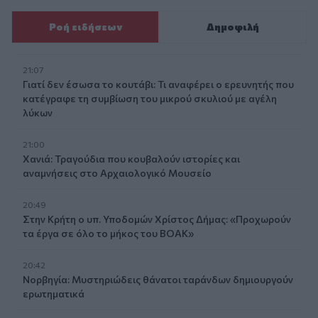
Ροή ειδήσεων
Δημοφιλή
21:07
Γιατί δεν έσωσα το κουτάβι: Τι αναφέρει ο ερευνητής που
κατέγραφε τη συμβίωση του μικρού σκυλιού με αγέλη
λύκων
21:00
Χανιά: Τραγούδια που κουβαλούν ιστορίες και
αναμνήσεις στο Αρχαιολογικό Μουσείο
20:49
Στην Κρήτη ο υπ. Υποδομών Χρίστος Δήμας: «Προχωρούν
τα έργα σε όλο το μήκος του ΒΟΑΚ»
20:42
Νορβηγία: Μυστηριώδεις θάνατοι ταράνδων δημιουργούν
ερωτηματικά