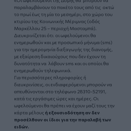
«Οι ωφελούμενοι της Δομής θα μπορούν να
παραλαμβάνουν το πακέτο τους από τις οκτώ
το πρωί έως τη μία το μεσημέρι, στο χώρο του
κτιρίου της Κοινωνικής Μέριμνας (οδός
Μαρκέλλου 25 – περιοχή Μασταμπά).
Διευκρινίζεται ότι οι ωφελούμενοι θα
ενημερωθούν και με προσωπικό μήνυμα (sms)
για την ημερομηνία διεξαγωγής της διανομής,
με εξαίρεση δικαιούχους που δεν έχουν τη
δυνατότητα να λάβουν sms και οι οποίοι θα
ενημερωθούν τηλεφωνικά.
Για περισσότερες πληροφορίες ή
διευκρινίσεις, οι ενδιαφερόμενοι μπορούν να
απευθύνονται στο τηλέφωνο 28310-52191,
κατά τις εργάσιμες ώρες και ημέρες. Οι
ωφελούμενοι θα πρέπει να έχουν μαζί τους την
κάρτα μέλους
ή εξουσιοδότηση αν δεν
προσέλθουν οι ίδιοι για την παραλαβή των
ειδών.