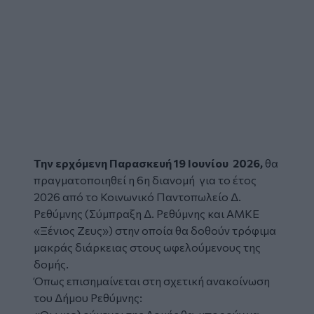
Την ερχόμενη Παρασκευή 19 Ιουνίου 2026,
θα
πραγματοποιηθεί η 6
η
διανομή
για το έτος
2026 από το
Κοινωνικό Παντοπωλείο
Δ.
Ρεθύμνης (Σύμπραξη Δ. Ρεθύμνης και ΑΜΚΕ
«Ξένιος Ζευς»)
στην οποία θα δοθούν τρόφιμα
μακράς διάρκειας στους ωφελούμενους της
δομής.
Όπως επισημαίνεται στη σχετική ανακοίνωση
του Δήμου Ρεθύμνης: