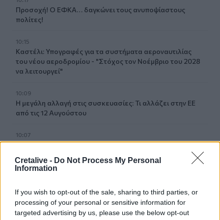
Προσοχή! Ο ΕΦΚΑ… δαγκώνει τους ανυποψίαστους
πολίτες!
10:15
Καστέλι: Υπογραφές για τα συστήματα αεροναυτιλίας
του νέου αεροδρομίου - "Στόχος τον Νοέμβριο του 2028
να λειτουργεί"
10:09
Η μεγάλη αλλαγή στις συσκευασίες: Τι αλλάζει στην ΕΕ
από τις 12 Αυγούστου
10:07
Τι θα δούμε στα Κηποθέατρα Ηρακλείου το
Σαββατοκύριακο
Cretalive -
Do Not Process My Personal
Information
10:00
«Το Δικαίωμα» γίνεται λογοτεχνία: Ο Δήμος Αγίου
If you wish to opt-out of the sale, sharing to third parties, or
Νικολάου προκηρύσσει τον 33ο Πανελλήνιο Λογοτεχνικό
processing of your personal or sensitive information for
Διαγωνισμό
targeted advertising by us, please use the below opt-out