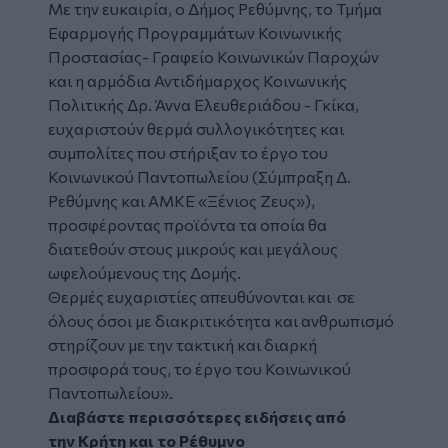
Με την ευκαιρία, ο Δήμος Ρεθύμνης, το Τμήμα
Εφαρμογής Προγραμμάτων Κοινωνικής
Προστασίας- Γραφείο Κοινωνικών Παροχών
και η αρμόδια Αντιδήμαρχος Κοινωνικής
Πολιτικής Δρ. Άννα Ελευθεριάδου - Γκίκα,
ευχαριστούν θερμά συλλογικότητες και
συμπολίτες που στήριξαν το έργο του
Κοινωνικού Παντοπωλείου (Σύμπραξη Δ.
Ρεθύμνης και ΑΜΚΕ «Ξένιος Ζευς»),
προσφέροντας προϊόντα τα οποία θα
διατεθούν στους μικρούς και μεγάλους
ωφελούμενους της Δομής.
Θερμές ευχαριστίες απευθύνονται και σε
όλους όσοι με διακριτικότητα και ανθρωπισμό
στηρίζουν με την τακτική και διαρκή
προσφορά τους, το έργο του Κοινωνικού
Παντοπωλείου».
Διαβάστε περισσότερες ειδήσεις από
την
Κρήτη
και το
Ρέθυμνο