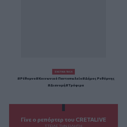
ΣΧΕΤΙΚΆ TAGS
Ρέθυμνο
Κοινωνικό Παντοπωλείο
Δήμος Ρεθύμνης
Διανομή
Τρόφιμα
Γίνε ο ρεπόρτερ του CRETALIVE
ΣΤΕΊΛΕ ΤΗΝ ΕΊΔΗΣΗ