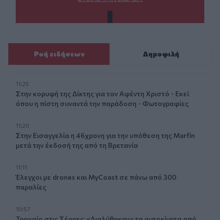
Ροή ειδήσεων
Δημοφιλή
11:25
Στην κορυφή της Δίκτης για τον Αφέντη Χριστό - Εκεί
όπου η πίστη συναντά την παράδοση - Φωτογραφίες
11:20
Στην Εισαγγελία η 46χρονη για την υπόθεση της Marfin
μετά την έκδοσή της από τη Βρετανία
11:11
Έλεγχοι με drones και MyCoast σε πάνω από 300
παραλίες
10:57
Τροχαίο στις Σέρρες: «Διαλύθηκαν» τα αυτοκίνητα από