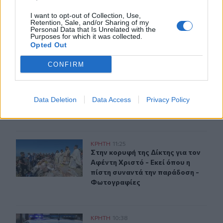
Διορισμοί εκπαιδευτικών: Δεν καλύπτουν ούτε τις
I want to opt-out of Collection, Use,
συνταξιοδοτήσεις- Ελάχιστες οι θέσεις στο Ηράκλειο
Retention, Sale, and/or Sharing of my
Personal Data that Is Unrelated with the
Purposes for which it was collected.
Opted Out
ΠΕΡΙΣΣΟΤΕΡΑ
CONFIRM
Data Deletion
Data Access
Privacy Policy
ΣΧΕΤΙΚA AΡΘΡΑ
Στην κορυφή της Δίκτης για τον Αφέντη Χριστό - Εκεί 
ΚΡΗΤΗ
11:25
Στην κορυφή της Δίκτης για τον Αφ
Στην κορυφή της Δίκτης για τον
Αφέντη Χριστό - Εκεί όπου η
πίστη συναντά την παράδοση -
Φωτογραφίες
Εξιχνιάστηκαν δύο εμπρησμοί στο Ρέθυμνο - Δικογραφ
ΚΡΗΤΗ
10:38