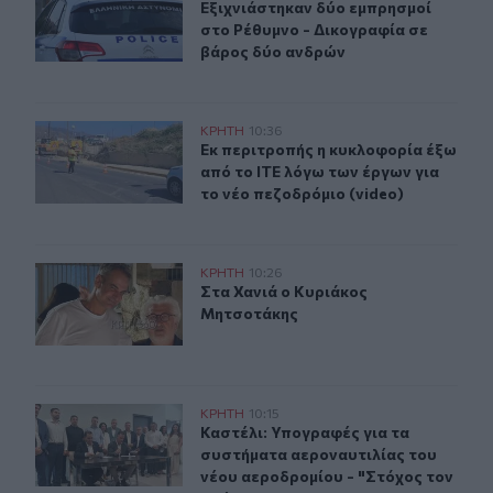
Εξιχνιάστηκαν δύο εμπρησμοί στο 
Εξιχνιάστηκαν δύο εμπρησμοί
στο Ρέθυμνο - Δικογραφία σε
βάρος δύο ανδρών
Εκ περιτροπής η κυκλοφορία έξω από το ΙΤΕ λόγω των έ
ΚΡΗΤΗ
10:36
Εκ περιτροπής η κυκλοφορία έξω απ
Εκ περιτροπής η κυκλοφορία έξω
από το ΙΤΕ λόγω των έργων για
το νέο πεζοδρόμιο (video)
Στα Χανιά ο Κυριάκος Μητσοτάκης
ΚΡΗΤΗ
10:26
Στα Χανιά ο Κυριάκος Μητσοτάκης
Στα Χανιά ο Κυριάκος
Μητσοτάκης
Καστέλι: Υπογραφές για τα συστήματα αεροναυτιλίας το
ΚΡΗΤΗ
10:15
Καστέλι: Υπογραφές για τα συστήμα
Καστέλι: Υπογραφές για τα
συστήματα αεροναυτιλίας του
νέου αεροδρομίου - "Στόχος τον