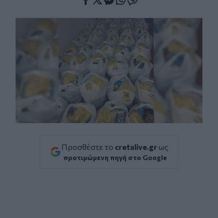
Facebook
Twitter
Messenger
Whatsapp
Viber
Προσθέστε το
cretalive.gr
ως
προτιμώμενη πηγή στο Google