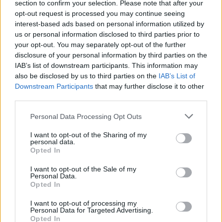
section to confirm your selection. Please note that after your
09:57
opt-out request is processed you may continue seeing
Κέιτι Πέρι και Τζάστιν Τριντό αχώριστοι στις διακοπές
interest-based ads based on personal information utilized by
τους στην Ελλάδα
us or personal information disclosed to third parties prior to
your opt-out. You may separately opt-out of the further
09:54
disclosure of your personal information by third parties on the
Περιφέρεια Κρήτης: Σε εξέλιξη το Πρόγραμμα
IAB’s list of downstream participants. This information may
Καταπολέμησης Κουνουπιών 2026–2028
also be disclosed by us to third parties on the
IAB’s List of
Downstream Participants
that may further disclose it to other
09:47
third parties.
ΒΟΑΚ: Κυκλοφοριακές ρυθμίσεις στην περιοχή της
γέφυρας Ξηροποτάμου
Personal Data Processing Opt Outs
09:47
I want to opt-out of the Sharing of my
personal data.
Τα ισχυρότερα και τα ασθενέστερα διαβατήρια στον
Opted In
κόσμο το 2026
I want to opt-out of the Sale of my
Personal Data.
09:36
Opted In
Γουδί: Χωρίς τις αισθήσεις της ανασύρθηκε 53χρονη από
ακάλυπτο πολυκατοικίας
I want to opt-out of processing my
Personal Data for Targeted Advertising.
Opted In
09:35