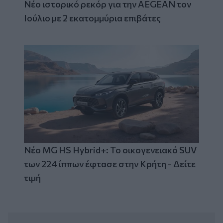
Νέο ιστορικό ρεκόρ για την AEGEAN τον
Ιούλιο με 2 εκατομμύρια επιβάτες
Νέο MG HS Hybrid+: Το οικογενειακό SUV
των 224 ίππων έφτασε στην Κρήτη - Δείτε
τιμή