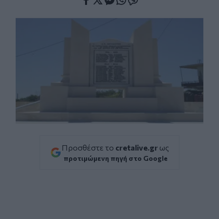
Facebook
Twitter
Messenger
Whatsapp
Viber
Προσθέστε το
cretalive.gr
ως
προτιμώμενη πηγή στο Google