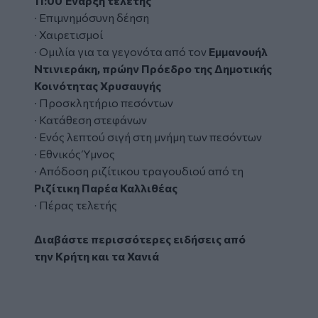
11:00 Έναρξη τελετής
∙ Επιμνημόσυνη δέηση
∙ Χαιρετισμοί
∙ Ομιλία για τα γεγονότα από τον
Εμμανουήλ
Ντινιεράκη, πρώην Πρόεδρο της Δημοτικής
Κοινότητας Χρυσαυγής
∙ Προσκλητήριο πεσόντων
∙ Κατάθεση στεφάνων
∙ Ενός λεπτού σιγή στη μνήμη των πεσόντων
∙ Εθνικός Ύμνος
∙ Απόδοση ριζίτικου τραγουδιού από τη
Ριζίτικη Παρέα Καλλιθέας
∙ Πέρας τελετής
Διαβάστε περισσότερες ειδήσεις από
την
Κρήτη
και τα
Χανιά