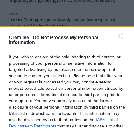
παράδειγμα της Κρήτης μετά τις δύσκολες πυρκαγιές
13:26
Ιταλία: Το θερμότερο καλοκαίρι του αιώνα πλήττει τη
χώρα με 48 βαθμούς Κελσίου
Cretalive -
Do Not Process My Personal
13:19
Information
ΥΠΕΘΑ: Μηνιαία επανεξέταση για τους Patriot στη
Σαουδική Αραβία
If you wish to opt-out of the sale, sharing to third parties, or
processing of your personal or sensitive information for
13:11
targeted advertising by us, please use the below opt-out
Νοσοκομείο Αγ. Νικολάου: Ενημερωτική συνάντηση για
section to confirm your selection. Please note that after your
ΒΑΕ, μισθολογικά και εργασιακά θεματα
opt-out request is processed you may continue seeing
interest-based ads based on personal information utilized by
13:03
us or personal information disclosed to third parties prior to
Βίντεο: Μεθυσμένη σκότωσε νύφη λίγες ώρες μετά τον
your opt-out. You may separately opt-out of the further
γάμο της στη Νότια Καρολίνα
disclosure of your personal information by third parties on the
IAB’s list of downstream participants. This information may
13:02
also be disclosed by us to third parties on the
IAB’s List of
Νέες ειδικότητες στη Σχολή Ανώτερης Επαγγελματικής
Downstream Participants
that may further disclose it to other
Κατάρτισης Χανίων
third parties.