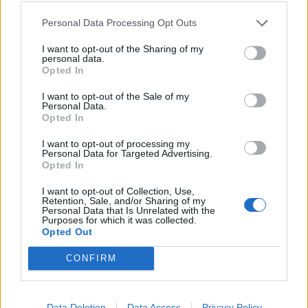
Personal Data Processing Opt Outs
ΠΕΡΙΣΣΟΤΕΡΑ
I want to opt-out of the Sharing of my
personal data.
Opted In
I want to opt-out of the Sale of my
Personal Data.
ΣΧΕΤΙΚA AΡΘΡΑ
Opted In
I want to opt-out of processing my
Personal Data for Targeted Advertising.
Άμεση κι αποτελεσματική επέμβαση της πυροσβεστικής
ΚΡΗΤΗ
15:03
Opted In
Άμεση κι αποτελεσματική επέμβαση
Άμεση κι αποτελεσματική
επέμβαση της πυροσβεστικής
I want to opt-out of Collection, Use,
για φωτιά στα Νέα Ρούματα
Retention, Sale, and/or Sharing of my
Personal Data that Is Unrelated with the
Purposes for which it was collected.
Opted Out
ΒΟΑΚ: Κλείνει την Τρίτη στον Ξηροπόταμο – Πώς θα γίν
ΚΡΗΤΗ
13:54
CONFIRM
ΒΟΑΚ: Κλείνει την Τρίτη στον Ξηρο
ΒΟΑΚ: Κλείνει την Τρίτη στον
Ξηροπόταμο – Πώς θα γίνεται η
κυκλοφορία
Data Deletion
Data Access
Privacy Policy