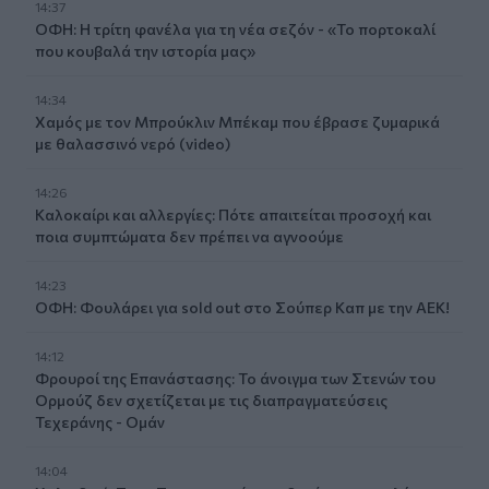
14:37
ΟΦΗ: Η τρίτη φανέλα για τη νέα σεζόν - «Το πορτοκαλί
που κουβαλά την ιστορία μας»
14:34
Χαμός με τον Μπρούκλιν Μπέκαμ που έβρασε ζυμαρικά
με θαλασσινό νερό (video)
14:26
Καλοκαίρι και αλλεργίες: Πότε απαιτείται προσοχή και
ποια συμπτώματα δεν πρέπει να αγνοούμε
14:23
ΟΦΗ: Φουλάρει για sold out στο Σούπερ Καπ με την ΑΕΚ!
14:12
Φρουροί της Επανάστασης: Το άνοιγμα των Στενών του
Ορμούζ δεν σχετίζεται με τις διαπραγματεύσεις
Τεχεράνης - Ομάν
14:04