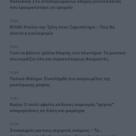
Χαλκιδική: Στο «Παπαγεωργίου» οδηγός μοτοσικλέτας
που τραυματίστηκε σε τροχαίο
13:54
ΒΟΑΚ: Κλείνει την Τρίτη στον Ξηροπόταμο – Πώς θα
γίνεται η κυκλοφορία
13:52
Γιατί να βάλετε φύλλα δάφνης στο πλυντήριο: Το μυστικό
που κερδίζει όλο και περισσότερους θαυμαστές
13:46
Παλαιό Φάληρο: Συνελήφθη ένα ακόμα μέλος της
ρωσόφωνης μαφίας
13:43
Κρήτη: Ο πολύ υψηλός κίνδυνος πυρκαγιάς "φέρνει"
απαγορεύσεις σε δάση και φαράγγια
13:28
Συναγερμός για τους ισχυρούς ανέμους – Το...