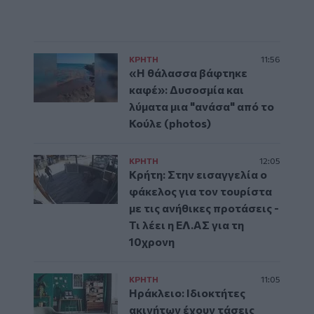
ΚΡΗΤΗ
11:56
«Η θάλασσα βάφτηκε
καφέ»: Δυσοσμία και
λύματα μια "ανάσα" από το
Κούλε (photos)
ΚΡΗΤΗ
12:05
Κρήτη: Στην εισαγγελία ο
φάκελος για τον τουρίστα
με τις ανήθικες προτάσεις -
Τι λέει η ΕΛ.ΑΣ για τη
10χρονη
ΚΡΗΤΗ
11:05
Ηράκλειο: Ιδιοκτήτες
ακινήτων έχουν τάσεις