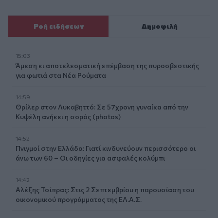
Ροή ειδήσεων
Δημοφιλή
15:03
Άμεση κι αποτελεσματική επέμβαση της πυροσβεστικής
για φωτιά στα Νέα Ρούματα
14:59
Θρίλερ στον Λυκαβηττό: Σε 57χρονη γυναίκα από την
Κυψέλη ανήκει η σορός (photos)
14:52
Πνιγμοί στην Ελλάδα: Γιατί κινδυνεύουν περισσότερο οι
άνω των 60 – Οι οδηγίες για ασφαλές κολύμπι
14:42
Αλέξης Τσίπρας: Στις 2 Σεπτεμβρίου η παρουσίαση του
οικονομικού προγράμματος της ΕΛ.Α.Σ.