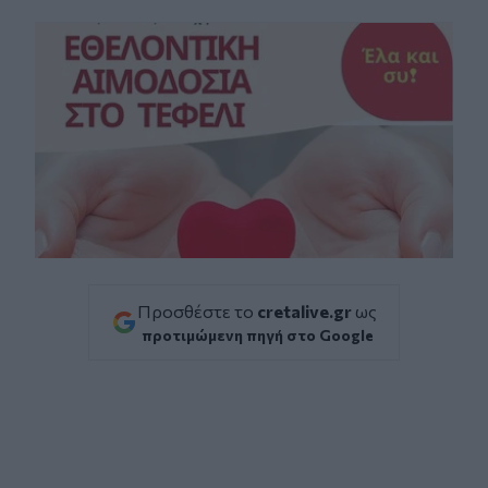
Facebook
Twitter
Messenger
Whatsapp
Viber
Προσθέστε το
cretalive.gr
ως
προτιμώμενη πηγή στο Google