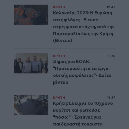
ΚΡΗΤΗ
19:42
Καλοκαίρι 2026: Η Ευρώπη
στις φλόγες - 5 εκατ.
στρέμματα στάχτη, από την
Πορτογαλία έως την Κρήτη
(Βίντεο)
ΚΡΗΤΗ
18:06
Δήμας για ΒΟΑΚ:
"Προτεραιότητα τα έργα
οδικής ασφάλειας"- Δείτε
βίντεο
ΚΡΗΤΗ
16:37
Κρήτη: Έδειχνε το 10χρονο
κορίτσι και ρωτούσε
"πόσο;" - Έρευνες για
παιδεραστή τουρίστα -