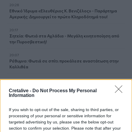
20:28
Εθνικό Ίδρυμα «Ελευθέριος Κ. Βενιζέλος» - Παράρτημα
Αμερικής: Δημιουργεί το πρώτο Κληροδότημά του!
20:17
Σητεία: Φωτιά στα Αχλάδια - Μεγάλη κινητοποίηση από
την Πυροσβεστική!
20:07
Ρέθυμνο: Φωτιά σε σπίτι προκάλεσε αναστάτωση στην
Καλλιθέα
19:59
Μαρούσι: Συνελήφθη 35χρονος με 106 συσκευασίες
Cretalive -
Do Not Process My Personal
χασίς σε προαύλιο χώρο σχολείου
Information
19:55
If you wish to opt-out of the sale, sharing to third parties, or
Πάτρα: Θρήνος για μωράκι μόλις 8 ημερών –
processing of your personal or sensitive information for
Νοσηλευόταν στη ΜΕΘ Νεογνών
targeted advertising by us, please use the below opt-out
section to confirm your selection. Please note that after your
19:45