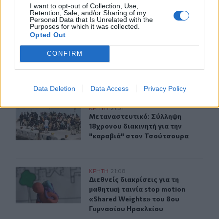
I want to opt-out of Collection, Use,
Retention, Sale, and/or Sharing of my
ΠΕΡΙΣΣΟΤΕΡΑ
Personal Data that Is Unrelated with the
Purposes for which it was collected.
Opted Out
CONFIRM
ΣΧΕΤΙΚA AΡΘΡΑ
Data Deletion
Data Access
Privacy Policy
Μεταναστευτικό: Σύλληψη 18χρονου διακινητή για την
ΚΡΗΤΗ
21:31
Μεταναστευτικό: Σύλληψη 18χρονου
Μεταναστευτικό: Σύλληψη
18χρονου διακινητή για την
"καραβιά" στον Τσούτσουρα
Διεθνείς διακρίσεις για τη μαθητική ταινία stop motio
ΚΡΗΤΗ
21:08
Διεθνείς διακρίσεις για τη μαθητικ
Διεθνείς διακρίσεις για τη
μαθητική ταινία stop motion
«Shared Weights» του 8ου
Γυμνασίου Ηρακλείου