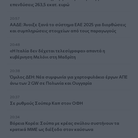
επενδύσεις 263,5 εκατ. ευρώ
20:57
ΑΑΔΕ: Άνοιξε ξανά το σύστημα ΕΑΕ 2025 για διορθώσεις
και συμπληρώσεις στοιχείων από τους παραγωγούς
20:48
«Η Ιταλία δεν δέχεται τελεσίγραφα» απαντά η
κυβέρνηση Μελόνι στη Μαδρίτη
20:38
Όμιλος ΔΕΗ: Νέα συμφωνία για χαρτοφυλάκιο έργων ΑΠΕ
άνω των 2 GW σε Πολωνία και Ουγγαρία
20:37
Σε ρυθμούς Σούπερ Καπ στον ΟΦΗ
20:34
Βόρεια Κορέα: Σούπα με κρέας σκύλου συστήνουν τα
κρατικά ΜΜΕ ως διέξοδο στον καύσωνα