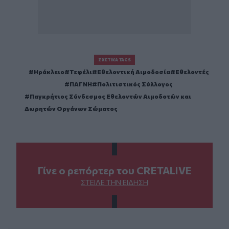
ΣΧΕΤΙΚΆ TAGS
Ηράκλειο
Τεφέλι
Εθελοντική Αιμοδοσία
Εθελοντές
ΠΑΓΝΗ
Πολιτιστικός Σύλλογος
Παγκρήτιος Σύνδεσμος Εθελοντών Αιμοδοτών και
Δωρητών Οργάνων Σώματος
Γίνε ο ρεπόρτερ του CRETALIVE
ΣΤΕΊΛΕ ΤΗΝ ΕΊΔΗΣΗ