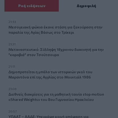
Ροή ειδήσεων
Δημοφιλή
21:33
Μεσογειακή φώκια έκανε στάση για ξεκούραση στην
παραλία της Αγίας Βάσως στο Τρίκερι
21:31
Μεταναστευτικό: Σύλληψη 18χρονου διακινητή για την
"καραβιά" στον Τσούτσουρα
21:11
Δημοπρατείται η μπάλα των ιστορικών γκολ του
Μαραντόνα επί της Αγγλίας στο Μουντιάλ 1986
21:08
Διεθνείς διακρίσεις για τη μαθητική ταινία stop motion
«Shared Weights» του 8ου Γυμνασίου Ηρακλείου
20:57
ΥΠΑΑΤ – ΑΑΔΕ: Υπεγράφη κοινή απόφαση για