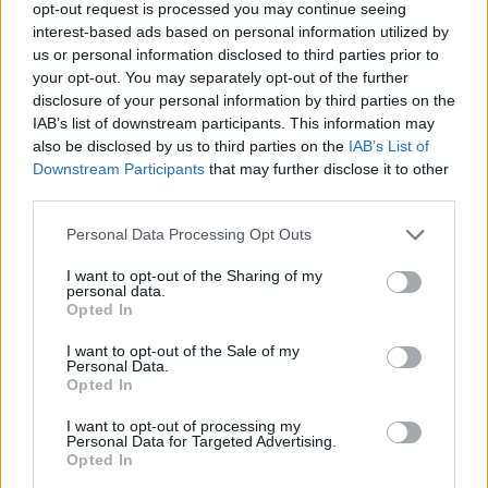
opt-out request is processed you may continue seeing
Καταβλήθηκαν 33.579.900 εκατ. ευρώ για την αγορά
interest-based ads based on personal information utilized by
λιπασμάτων
us or personal information disclosed to third parties prior to
your opt-out. You may separately opt-out of the further
19:42
disclosure of your personal information by third parties on the
Καλοκαίρι 2026: Η Ευρώπη στις φλόγες - 5 εκατ.
IAB’s list of downstream participants. This information may
στρέμματα στάχτη, από την Πορτογαλία έως την Κρήτη
also be disclosed by us to third parties on the
IAB’s List of
(Βίντεο)
Downstream Participants
that may further disclose it to other
third parties.
19:18
ΗΠΑ: Εφετείο απαγόρευσε να συνεχιστεί η κατασκευή
Personal Data Processing Opt Outs
της αίθουσας χορού στον Λευκό Οίκο
I want to opt-out of the Sharing of my
personal data.
19:11
Opted In
Χανιά: Σχεδόν 1 εκατ. ευρώ από το Ταμείο Αλληλεγγύης
του Υπουργείου Μετανάστευσης και Ασύλου για
I want to opt-out of the Sale of my
σχολικές υποδομές και δημόσιους χώρους
Personal Data.
Opted In
19:03
I want to opt-out of processing my
Ιερόσυλοι βανδάλισαν το εκκλησάκι της
Personal Data for Targeted Advertising.
Μεταμορφώσεως του Σωτήρος στον Σαρωνικό
Opted In