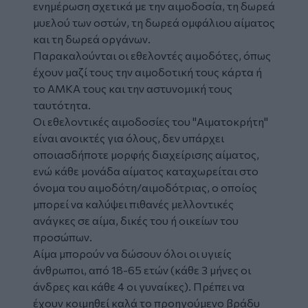
ενημέρωση σχετικά με την αιμοδοσία, τη δωρεά
μυελού των οστών, τη δωρεά ομφάλιου αίματος
και τη δωρεά οργάνων.
Παρακαλούνται οι εθελοντές αιμοδότες, όπως
έχουν μαζί τους την αιμοδοτική τους κάρτα ή
το ΑΜΚΑ τους και την αστυνομική τους
ταυτότητα.
Οι εθελοντικές αιμοδοσίες του "Αιματοκρήτη"
είναι ανοικτές για όλους, δεν υπάρχει
οποιασδήποτε μορφής διαχείρισης αίματος,
ενώ κάθε μονάδα αίματος καταχωρείται στο
όνομα του αιμοδότη/αιμοδότριας, ο οποίος
μπορεί να καλύψει πιθανές μελλοντικές
ανάγκες σε αίμα, δικές του ή οικείων του
προσώπων.
Αίμα μπορούν να δώσουν όλοι οι υγιείς
άνθρωποι, από 18-65 ετών (κάθε 3 μήνες οι
άνδρες και κάθε 4 οι γυναίκες). Πρέπει να
έχουν κοιμηθεί καλά το προηγούμενο βράδυ