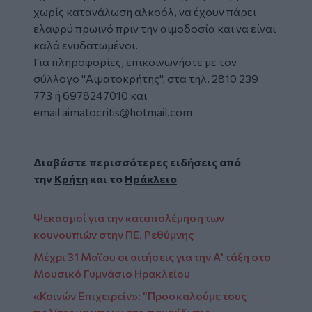
χωρίς κατανάλωση αλκοόλ, να έχουν πάρει
ελαφρύ πρωινό πριν την αιμοδοσία και να είναι
καλά ενυδατωμένοι.
Για πληροφορίες, επικοινωνήστε με τον
σύλλογο "Αιματοκρήτης", στα τηλ. 2810 239
773 ή 6978247010 και
email
aimatocritis@hotmail.com
Διαβάστε περισσότερες ειδήσεις από
την
Κρήτη
και το
Ηράκλειο
Ψεκασμοί για την καταπολέμηση των
κουνουπιών στην ΠΕ. Ρεθύμνης
Μέχρι 31 Μαϊου οι αιτήσεις για την Α' τάξη στο
Μουσικό Γυμνάσιο Ηρακλείου
«Κοινών Επιχειρείν»: "Προσκαλούμε τους