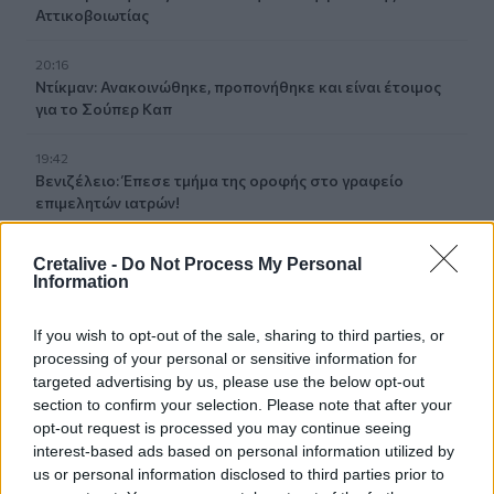
Αττικοβοιωτίας
20:16
Ντίκμαν: Ανακοινώθηκε, προπονήθηκε και είναι έτοιμος
για το Σούπερ Καπ
19:42
Βενιζέλειο: Έπεσε τμήμα της οροφής στο γραφείο
επιμελητών ιατρών!
19:38
Cretalive -
Do Not Process My Personal
Ισχυρός σεισμός στην Κολομβία: Αυξάνεται συνεχώς ο
Information
αριθμός των νεκρών, ανάμεσά τους και παιδιά
If you wish to opt-out of the sale, sharing to third parties, or
19:24
processing of your personal or sensitive information for
Τελικός Super Cup: Τί απαντά ο πρόεδρος της ΕΠΣΗ Νίκος
targeted advertising by us, please use the below opt-out
Τζώρτζογλου στα περί "αποκλεισμού" του Συλλόγου
section to confirm your selection. Please note that after your
Αλατσατιανών
opt-out request is processed you may continue seeing
interest-based ads based on personal information utilized by
19:02
us or personal information disclosed to third parties prior to
Ιωάννα Τούνη: Τα γενέθλιά της και οι ευχές του