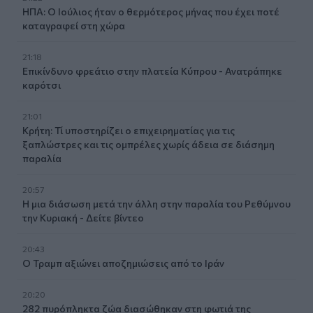
ΗΠΑ: Ο Ιούλιος ήταν ο θερμότερος μήνας που έχει ποτέ
καταγραφεί στη χώρα
21:18
Επικίνδυνο φρεάτιο στην πλατεία Κύπρου - Ανατράπηκε
καρότσι
21:01
Κρήτη: Τί υποστηρίζει ο επιχειρηματίας για τις
ξαπλώστρες και τις ομπρέλες χωρίς άδεια σε διάσημη
παραλία
20:57
Η μια διάσωση μετά την άλλη στην παραλία του Ρεθύμνου
την Κυριακή - Δείτε βίντεο
20:43
Ο Τραμπ αξιώνει αποζημιώσεις από το Ιράν
20:20
282 πυρόπληκτα ζώα διασώθηκαν στη φωτιά της