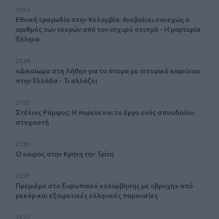
21:52
Εθνική τραγωδία στην Κολομβία: Ανεβαίνει συνεχώς ο
αριθμός των νεκρών από τον ισχυρό σεισμό - Η μαρτυρία
Έλληνα
21:39
«Δικαίωμα στη Λήθη» για τα άτομα με ιστορικό καρκίνου
στην Ελλάδα - Τι αλλάζει
21:32
Στέλιος Ράμφος: Η πορεία και το έργο ενός σπουδαίου
στοχαστή
21:30
Ο καιρός στην Κρήτη την Τρίτη
21:27
Πρεμιέρα στο Ευρωπαϊκό κολύμβησης με «βροχή» από
ρεκόρ και εξαιρετικές ελληνικές παρουσίες
21:22