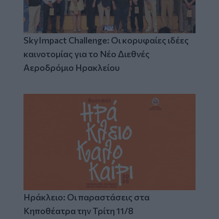
SkyImpact Challenge: Οι κορυφαίες ιδέες
καινοτομίας για το Νέο Διεθνές
Αεροδρόμιο Ηρακλείου
Ηράκλειο: Οι παραστάσεις στα
Κηποθέατρα την Τρίτη 11/8