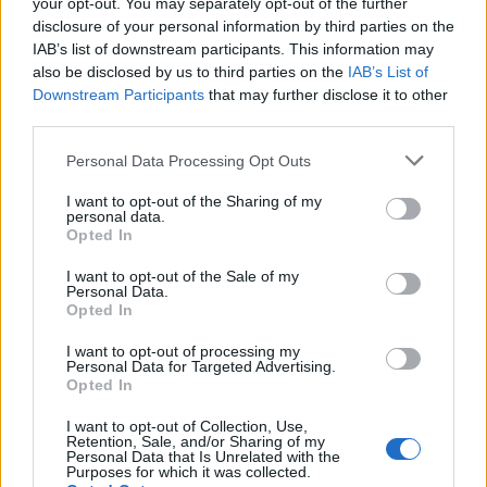
your opt-out. You may separately opt-out of the further
συντρόφου της
disclosure of your personal information by third parties on the
IAB’s list of downstream participants. This information may
18:59
also be disclosed by us to third parties on the
IAB’s List of
Υπεγράφη από τον Ευ. Τουρνά η επαύξηση των ωρών
Downstream Participants
that may further disclose it to other
απασχόλησης των εποχικών πυροσβεστών
third parties.
18:52
Personal Data Processing Opt Outs
Πυρκαγιά στο Κοκκινόχωμα Καβάλας: 4 αεροσκάφη και
ένα ελικόπτερο στη μάχη με τις φλόγες – Ήχησε το 112
I want to opt-out of the Sharing of my
personal data.
Opted In
18:26
Νίκος Καλογερόπουλος: Πότε και πού θα γίνει η κηδεία
I want to opt-out of the Sale of my
του
Personal Data.
Opted In
I want to opt-out of processing my
ΠΕΡΙΣΣΟΤΕΡΑ
Personal Data for Targeted Advertising.
Opted In
I want to opt-out of Collection, Use,
Retention, Sale, and/or Sharing of my
Personal Data that Is Unrelated with the
Purposes for which it was collected.