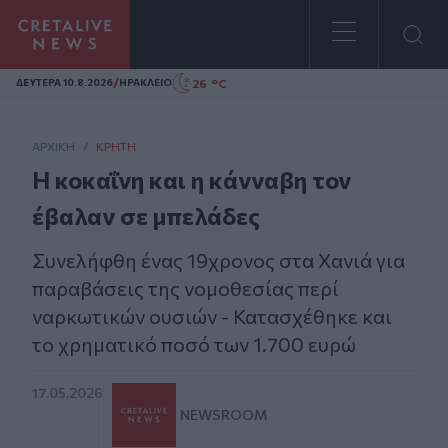
Homepage
/
26 °C
ΔΕΥΤΕΡΑ 10.8.2026
ΗΡΑΚΛΕΙΟ
ΑΡΧΙΚΗ
/
ΚΡΉΤΗ
Η κοκαΐνη και η κάνναβη τον
έβαλαν σε μπελάδες
Συνελήφθη ένας 19χρονος στα Χανιά για
παραβάσεις της νομοθεσίας περί
ναρκωτικών ουσιών - Κατασχέθηκε και
το χρηματικό ποσό των 1.700 ευρώ
17.05.2026
NEWSROOM