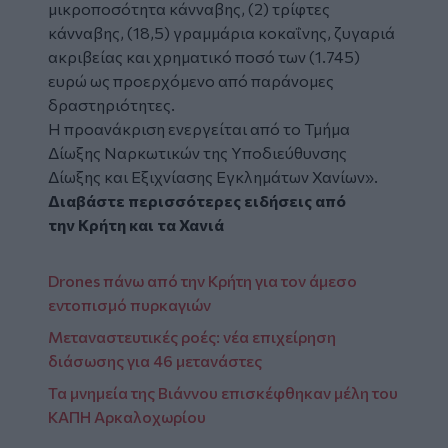
μικροποσότητα κάνναβης, (2) τρίφτες
κάνναβης, (18,5) γραμμάρια κοκαΐνης, ζυγαριά
ακριβείας και χρηματικό ποσό των (1.745)
ευρώ ως προερχόμενο από παράνομες
δραστηριότητες.
Η προανάκριση ενεργείται από το Τμήμα
Δίωξης Ναρκωτικών της Υποδιεύθυνσης
Δίωξης και Εξιχνίασης Εγκλημάτων Χανίων».
Διαβάστε περισσότερες ειδήσεις από
την
Κρήτη
και τα
Χανιά
Drones πάνω από την Κρήτη για τον άμεσο
εντοπισμό πυρκαγιών
Μεταναστευτικές ροές: νέα επιχείρηση
διάσωσης για 46 μετανάστες
Τα μνημεία της Βιάννου επισκέφθηκαν μέλη του
ΚΑΠΗ Αρκαλοχωρίου