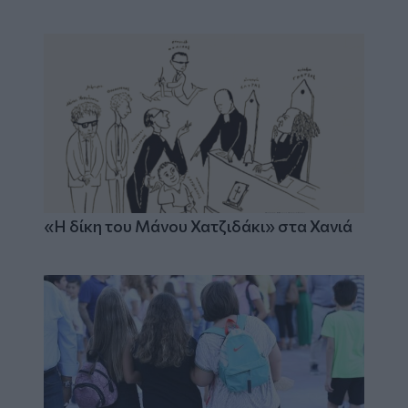
«Η δίκη του Μάνου Χατζιδάκι» στα Χανιά