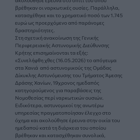
ακολούθησε έρευνα στο σπίτι του όπου
βρέθηκαν οι
ναρκωτικές ουσίες
. Παράλληλα,
κατασχέθηκε και το χρηματικό ποσό των 1.745
ευρώ ως προερχόμενο από παράνομες
δραστηριότητες.
Στη σχετική ανακοίνωση της Γενικής
Περιφερειακής Αστυνομικής Διεύθυνσης
Κρήτης επισημαίνονται τα εξής:
«Συνελήφθη χθες (16.05.2026) το απόγευμα
στα Χανιά από αστυνομικούς της Ομάδας
Δίκυκλης Αστυνόμευσης του Τμήματος Άμεσης
Δράσης Χανίων, 19χρονος ημεδαπός
κατηγορούμενος για παραβάσεις της
Νομοθεσίας περί ναρκωτικών ουσιών.
Ειδικότερα, αστυνομικοί της ανωτέρω
υπηρεσίας πραγματοποίησαν έλεγχο στο
όχημα και ακολούθησε έρευνα στην οικία του
ημεδαπού κατά τη διάρκεια του οποίου
βρέθηκαν και κατασχέθηκαν συνολικά,