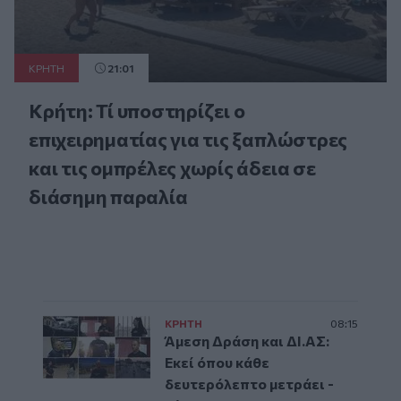
ΚΡΗΤΗ
21:01
Κρήτη: Τί υποστηρίζει ο
επιχειρηματίας για τις ξαπλώστρες
και τις ομπρέλες χωρίς άδεια σε
διάσημη παραλία
ΚΡΗΤΗ
08:15
Άμεση Δράση και ΔΙ.ΑΣ:
Εκεί όπου κάθε
δευτερόλεπτο μετράει -