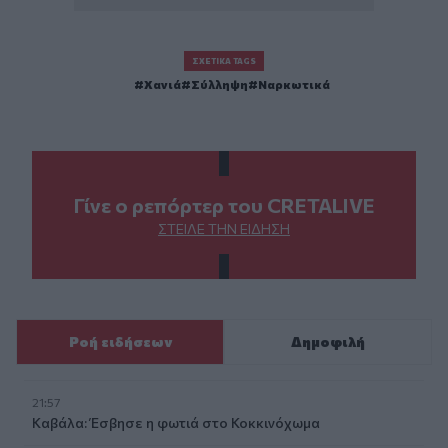
ΣΧΕΤΙΚΆ TAGS
Χανιά
Σύλληψη
Ναρκωτικά
Γίνε ο ρεπόρτερ του CRETALIVE
ΣΤΕΊΛΕ ΤΗΝ ΕΊΔΗΣΗ
Ροή ειδήσεων
Δημοφιλή
21:57
Καβάλα: Έσβησε η φωτιά στο Κοκκινόχωμα