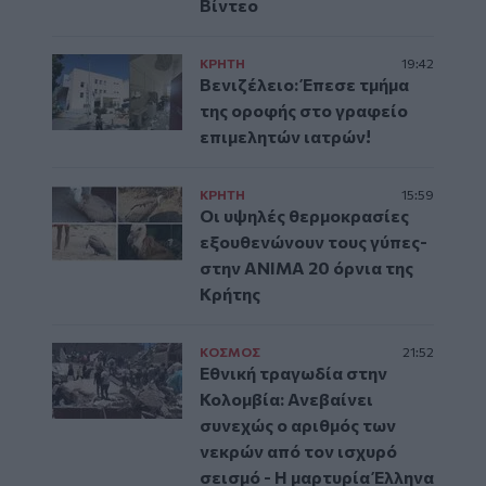
Βίντεο
ΚΡΗΤΗ
19:42
Βενιζέλειο: Έπεσε τμήμα
της οροφής στο γραφείο
επιμελητών ιατρών!
ΚΡΗΤΗ
15:59
Οι υψηλές θερμοκρασίες
εξουθενώνουν τους γύπες-
στην ΑΝΙΜΑ 20 όρνια της
Κρήτης
ΚΟΣΜΟΣ
21:52
Εθνική τραγωδία στην
Κολομβία: Ανεβαίνει
συνεχώς ο αριθμός των
νεκρών από τον ισχυρό
σεισμό - Η μαρτυρία Έλληνα