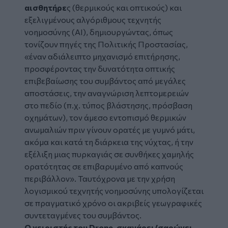
αισθητήρε
ς (θερμικούς και οπτικούς) και
εξελιγμένους αλγόριθμους τεχνητής
νοημοσύνης (AI), δημιουργώντας, όπως
τονίζουν πηγές της Πολιτικής Προστασίας,
«έναν αδιάλειπτο μηχανισμό επιτήρησης,
προσφέροντας την δυνατότητα οπτικής
επιβεβαίωσης του συμβάντος από μεγάλες
αποστάσεις, την αναγνώριση λεπτομερειών
στο πεδίο (π.χ. τύπος βλάστησης, πρόσβαση
οχημάτων), τον άμεσο εντοπισμό θερμικών
ανωμαλιών πριν γίνουν ορατές με γυμνό μάτι,
ακόμα και κατά τη διάρκεια της νύχτας, ή την
εξέλιξη μιας πυρκαγιάς σε συνθήκες χαμηλής
ορατότητας σε επιβαρυμένο από καπνούς
περιβάλλον». Ταυτόχρονα με την χρήση
λογισμικού τεχνητής νοημοσύνης υπολογίζεται
σε πραγματικό χρόνο οι ακριβείς γεωγραφικές
συντεταγμένες του συμβάντος.
Ο χειριστής του Drone, σκανάρει/σαρώνει