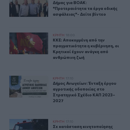
Δήμας για ΒΟΑΚ: "Προτεραιότητα τα
Δήμας για ΒΟΑΚ:
"Προτεραιότητα τα έργα οδικής
ασφάλειας"- Δείτε βίντεο
ΚΚΕ: Αποκομμένη από την πραγματικότητα η κυβέρνηση,
ΚΡΗΤΗ
18:00
ΚΚΕ: Αποκομμένη από την πραγματι
ΚΚΕ: Αποκομμένη από την
πραγματικότητα η κυβέρνηση, οι
Κρητικοί έχουν ανάγκη από
ανθρώπινη ζωή
Δήμος Ανωγείων: Ένταξη έργου αγροτικής οδοποιίας σ
ΚΡΗΤΗ
17:10
Δήμος Ανωγείων: Ένταξη έργου αγρ
Δήμος Ανωγείων: Ένταξη έργου
αγροτικής οδοποιίας στο
Στρατηγικό Σχέδιο ΚΑΠ 2023–
2027
Σε κατάσταση κινητοποίησης αύριο Σάββατο η Κρήτη λ
ΚΡΗΤΗ
17:10
Σε κατάσταση κινητοποίησης αύριο
Σε κατάσταση κινητοποίησης