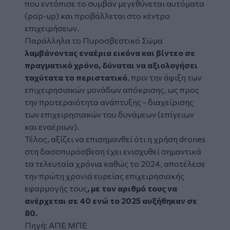
που εντόπισε το συμβάν μεγεθύνεται αυτόματα
(pop-up) και προβάλλεται στο κέντρο
επιχειρήσεων.
Παράλληλα το Πυροσβεστικό Σώμα
λαμβάνοντας εναέρια εικόνα και βίντεο σε
πραγματικό χρόνο, δύναται να αξιολογήσει
ταχύτατα το περιστατικό
, πριν την άφιξη των
επιχειρησιακών μονάδων απόκρισης, ως προς
την προτεραιότητα ανάπτυξης - διαχείρισης
των επιχειρησιακών του δυνάμεων (επίγειων
και εναέριων).
Τέλος, αξίζει να επισημανθεί ότι η χρήση drones
στη δασοπυρόσβεση έχει ενισχυθεί σημαντικά
τα τελευταία χρόνια καθώς το 2024, αποτέλεσε
την πρώτη χρονιά ευρείας επιχειρησιακής
εφαρμογής τους
, με τον αριθμό τους να
ανέρχεται σε 40 ενώ το 2025 αυξήθηκαν σε
80.
Πηγή: ΑΠΕ ΜΠΕ