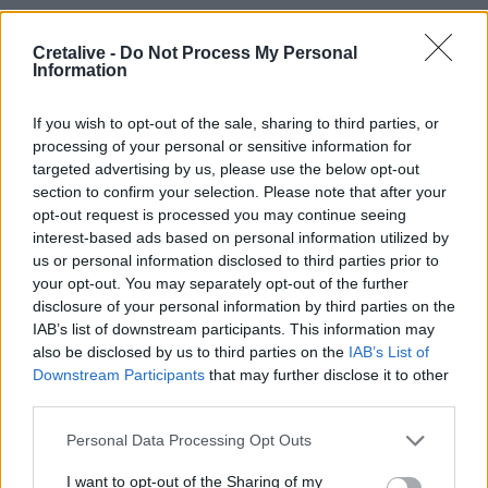
Μεταναστευτικές ροές: νέα επιχείρηση
Cretalive -
Do Not Process My Personal
Information
διάσωσης για 46 μετανάστες
Τα μνημεία της Βιάννου επισκέφθηκαν μέλη του
If you wish to opt-out of the sale, sharing to third parties, or
ΚΑΠΗ Αρκαλοχωρίου
processing of your personal or sensitive information for
targeted advertising by us, please use the below opt-out
Τροχαία Χανίων: μειώθηκαν τα τροχαία
section to confirm your selection. Please note that after your
ατυχήματα κατά 61,9% το πρώτο τετράμηνο του
opt-out request is processed you may continue seeing
2026
interest-based ads based on personal information utilized by
us or personal information disclosed to third parties prior to
your opt-out. You may separately opt-out of the further
disclosure of your personal information by third parties on the
IAB’s list of downstream participants. This information may
also be disclosed by us to third parties on the
IAB’s List of
Ακολουθήστε το Cretalive στο
Google News
και
Downstream Participants
that may further disclose it to other
στο
Facebook
third parties.
Κάντε εγγραφή στο κανάλι μας στο
YouTube
Personal Data Processing Opt Outs
I want to opt-out of the Sharing of my