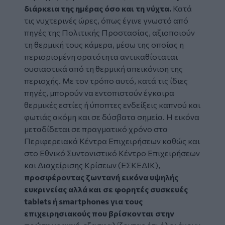
διάρκεια της ημέρας όσο και τη νύχτα.
Κατά
τις νυχτερινές ώρες, όπως έγινε γνωστό από
πηγές της Πολιτικής Προστασίας, αξιοποιούν
τη θερμική τους κάμερα, μέσω της οποίας η
περιορισμένη ορατότητα αντικαθίσταται
ουσιαστικά από τη θερμική απεικόνιση της
περιοχής. Με τον τρόπο αυτό, κατά τις ίδιες
πηγές, μπορούν να εντοπιστούν έγκαιρα
θερμικές εστίες ή ύποπτες ενδείξεις καπνού και
φωτιάς ακόμη και σε δύσβατα σημεία. Η εικόνα
μεταδίδεται σε πραγματικό χρόνο στα
Περιφερειακά Κέντρα Επιχειρήσεων καθώς και
στο Εθνικό Συντονιστικό Κέντρο Επιχειρήσεων
και Διαχείρισης Κρίσεων (ΕΣΚΕΔΙΚ),
προσφέροντας ζωντανή εικόνα υψηλής
ευκρινείας αλλά και σε φορητές συσκευές
tablets ή smartphones για τους
επιχειρησιακούς που βρίσκονται στην