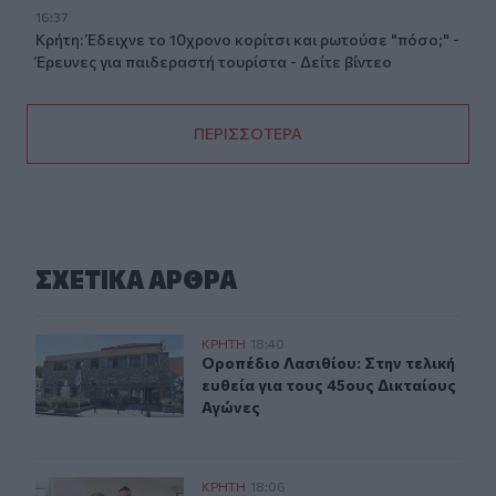
16:37
Κρήτη: Έδειχνε το 10χρονο κορίτσι και ρωτούσε "πόσο;" -
Έρευνες για παιδεραστή τουρίστα - Δείτε βίντεο
ΠΕΡΙΣΣΟΤΕΡΑ
ΣΧΕΤΙΚA AΡΘΡΑ
Οροπέδιο Λασιθίου: Στην τελική ευθεία για τους 45ους
ΚΡΗΤΗ
18:40
Οροπέδιο Λασιθίου: Στην τελική ευ
Οροπέδιο Λασιθίου: Στην τελική
ευθεία για τους 45ους Δικταίους
Αγώνες
Δήμας για ΒΟΑΚ: "Προτεραιότητα τα έργα οδικής ασφάλ
ΚΡΗΤΗ
18:06