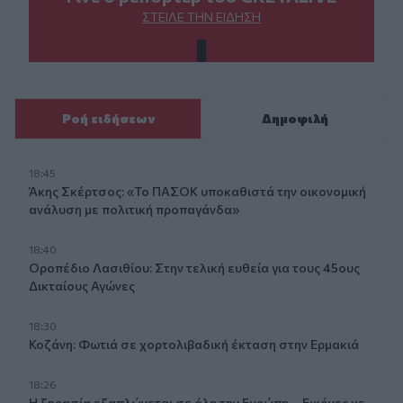
ΣΤΕΊΛΕ ΤΗΝ ΕΊΔΗΣΗ
Ροή ειδήσεων
Δημοφιλή
18:45
Άκης Σκέρτσος: «Το ΠΑΣΟΚ υποκαθιστά την οικονομική
ανάλυση με πολιτική προπαγάνδα»
18:40
Οροπέδιο Λασιθίου: Στην τελική ευθεία για τους 45ους
Δικταίους Αγώνες
18:30
Κοζάνη: Φωτιά σε χορτολιβαδική έκταση στην Ερμακιά
18:26
Η ξηρασία εξαπλώνεται σε όλη την Ευρώπη – Εικόνες με