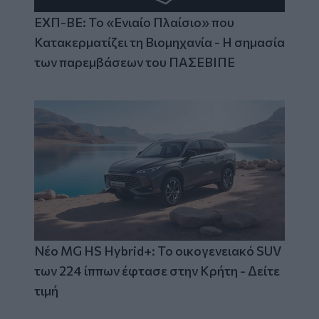
ΕΧΠ-ΒΕ: Το «Ενιαίο Πλαίσιο» που
Κατακερματίζει τη Βιομηχανία - Η σημασία
των παρεμβάσεων του ΠΑΣΕΒΙΠΕ
Νέο MG HS Hybrid+: Το οικογενειακό SUV
των 224 ίππων έφτασε στην Κρήτη - Δείτε
τιμή