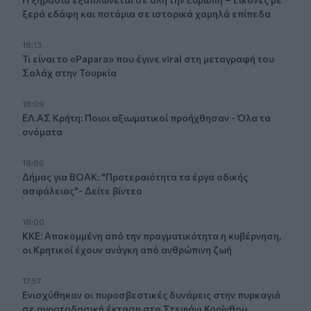
ξερά εδάφη και ποτάμια σε ιστορικά χαμηλά επίπεδα
18:13
Τι είναι το «Papara» που έγινε viral στη μεταγραφή του
Σαλάχ στην Τουρκία
18:09
ΕΛ.ΑΣ Κρήτη: Ποιοι αξιωματικοί προήχθησαν - Όλα τα
ονόματα
18:06
Δήμας για ΒΟΑΚ: "Προτεραιότητα τα έργα οδικής
ασφάλειας"- Δείτε βίντεο
18:00
ΚΚΕ: Αποκομμένη από την πραγματικότητα η κυβέρνηση,
οι Κρητικοί έχουν ανάγκη από ανθρώπινη ζωή
17:57
Ενισχύθηκαν οι πυροσβεστικές δυνάμεις στην πυρκαγιά
σε αγροτοδασική έκταση στο Στεφάνι Κορίνθου