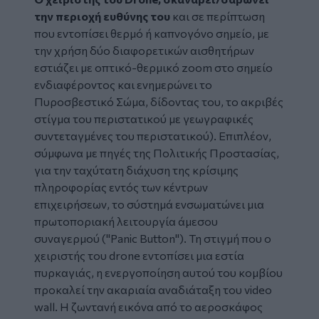
την περιοχή ευθύνης του
και σε περίπτωση
που εντοπίσει θερμό ή καπνογόνο σημείο, με
την χρήση δύο διαφορετικών αισθητήρων
εστιάζει με οπτικό-θερμικό zoom στο σημείο
ενδιαφέροντος και ενημερώνει το
Πυροσβεστικό Σώμα, δίδοντας του, το ακριβές
στίγμα του περιστατικού με γεωγραφικές
συντεταγμένες του περιστατικού). Επιπλέον,
σύμφωνα με πηγές της Πολιτικής Προστασίας,
για την ταχύτατη διάχυση της κρίσιμης
πληροφορίας εντός των κέντρων
επιχειρήσεων, το σύστημά ενσωματώνει μια
πρωτοποριακή λειτουργία άμεσου
συναγερμού ("Panic Button"). Τη στιγμή που ο
χειριστής του drone εντοπίσει μια εστία
πυρκαγιάς, η ενεργοποίηση αυτού του κομβίου
προκαλεί την ακαριαία αναδιάταξη του video
wall. Η ζωντανή εικόνα από το αεροσκάφος