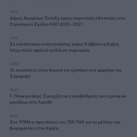
17:10
Δήμος Ανωγείων: Ένταξη έργου αγροτικής οδοποιίας στο
Στρατηγικό Σχέδιο ΚΑΠ 2023–2027
17:10
Σε κατάσταση κινητοποίησης αύριο Σάββατο η Κρήτη
λόγω πολύ υψηλού κινδύνου πυρκαγιάς
16:55
Οι τουαλέτες στην Κνωσό και η μπάρα στο φαράγγι της
Σαμαριάς!
16:51
Γ. Πλακιωτάκης: Συνεχίζεται η αναβάθμιση των σχολικών
μονάδων στο Λασίθι
16:41
Στο ΥΠΕΝ οι προτάσεις του ΤΕΕ/ΤΑΚ για το μέλλον της
βιομηχανίας στην Κρήτη