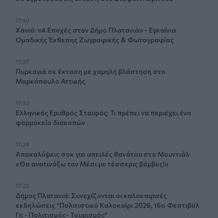
17:40
Χανιά: «4 Εποχές στον Δήμο Πλατανιά» - Εγκαίνια
Ομαδικής Έκθεσης Ζωγραφικής & Φωτογραφίας
17:37
Πυρκαγιά σε έκταση με χαμηλή βλάστηση στο
Μαρκόπουλο Αττικής
17:32
Ελληνικός Ερυθρός Σταυρός: Τι πρέπει να περιέχει ένα
φαρμακείο διακοπών
17:24
Aποκαλύψεις σοκ για απειλές θανάτου στο Μουντιάλ:
«Θα ανατινάξω τον Μέσι με τέσσερις βόμβες!»
17:22
Δήμος Πλατανιά: Συνεχίζονται οι καλοκαιρινές
εκδηλώσεις “Πολιτιστικό Καλοκαίρι 2026, 16ο Φεστιβάλ
Γη - Πολιτισμός- Τουρισμός”