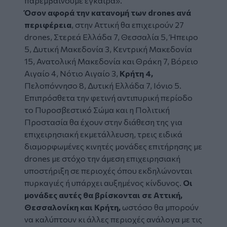
παρεμβαίνουμε έγκαιρα».
Όσον αφορά την κατανομή των drones ανά
περιφέρεια
, στην Αττική θα επιχειρούν 27
drones, Στερεά Ελλάδα 7, Θεσσαλία 5, Ήπειρο
5, Δυτική Μακεδονία 3, Κεντρική Μακεδονία
15, Ανατολική Μακεδονία και Θράκη 7, Βόρειο
Αιγαίο 4, Νότιο Αιγαίο 3,
Κρήτη 4,
Πελοπόννησο 8, Δυτική Ελλάδα 7, Ιόνιο 5.
Επιπρόσθετα την φετινή αντιπυρική περίοδο
το Πυροσβεστικό Σώμα και η Πολιτική
Προστασία θα έχουν στην διάθεση της για
επιχειρησιακή εκμετάλλευση, τρεις ειδικά
διαμορφωμένες κινητές μονάδες επιτήρησης με
drones με στόχο την άμεση επιχειρησιακή
υποστήριξη σε περιοχές όπου εκδηλώνονται
πυρκαγιές ή υπάρχει αυξημένος κίνδυνος.
Οι
μονάδες αυτές θα βρίσκονται σε Αττική,
Θεσσαλονίκη και Κρήτη,
ωστόσο θα μπορούν
να καλύπτουν κι άλλες περιοχές ανάλογα με τις