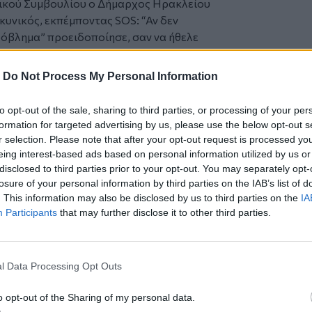
ικού Συμβουλίου
ο
Δήμαρχος Ηρακλείου
κυνικός, εκπέμποντας
SOS:
“
Αν δεν
πρόβλημα”
προειδοποίησε, σαν να ήθελε
νό και να κάνει θεία… επίκληση, μπας
των ανώτερων δυνάμεων- ποτιστεί η
-
Do Not Process My Personal Information
to opt-out of the sale, sharing to third parties, or processing of your per
το Ηράκλειο: “Αν δεν βρέξει, την άνοιξη θα έχουμε οξύ πρόβ
formation for targeted advertising by us, please use the below opt-out s
ιλεί το Ηράκλειο: “Αν δεν
r selection. Please note that after your opt-out request is processed y
ιξη θα έχουμε οξύ πρόβλημα!”
eing interest-based ads based on personal information utilized by us or
disclosed to third parties prior to your opt-out. You may separately opt-
losure of your personal information by third parties on the IAB’s list of
. This information may also be disclosed by us to third parties on the
IA
Participants
that may further disclose it to other third parties.
ουδείς μπορεί να τον και τις προδικάσει,
ξετάζονται οι κινήσεις που σκοπεύει να
ότερη το αίτημα κήρυξης του Δήμου
l Data Processing Opt Outs
γκης. Νεότερα ίσως έχουμε απ’ τις
o opt-out of the Sharing of my personal data.
θα εξαρτηθεί και η πορεία των