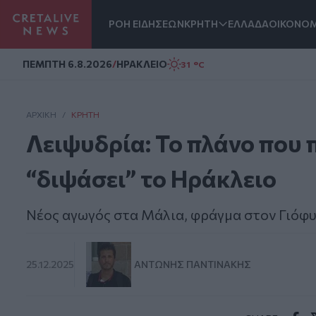
ΡΟΗ ΕΙΔΗΣΕΩΝ
ΚΡΗΤΗ
ΕΛΛΑΔΑ
ΟΙΚΟΝΟΜ
Homepage
ΠΕΜΠΤΗ 6.8.2026
/
ΗΡΑΚΛΕΙΟ
31 °C
ΑΡΧΙΚΗ
/
ΚΡΉΤΗ
Λειψυδρία: Το πλάνο που π
“διψάσει” το Ηράκλειο
Νέος αγωγός στα Μάλια, φράγμα στον Γιόφ
25.12.2025
ΑΝΤΏΝΗΣ ΠΑΝΤΙΝΆΚΗΣ