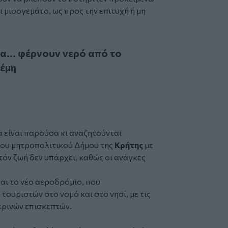
ι μισογεμάτο, ως προς την επιτυχή ή μη
 φέρνουν νερό από το φράγμα Αποσελέμη
α... φέρνουν νερό από το
έμη
α
είναι παρούσα κι αναζητούνται
ου μητροπολιτικού Δήμου της
Κρήτης
με
όν ζωή δεν υπάρχει, καθώς οι ανάγκες
αι το
νέο αεροδρόμιο
, που
τουριστών στο νομό και στο νησί, με τις
ερινών επισκεπτών.