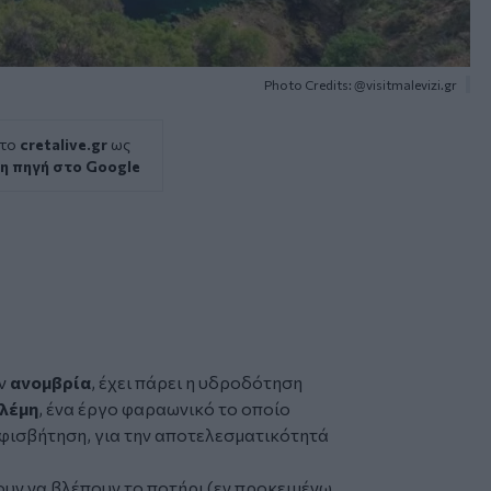
Photo Credits: @visitmalevizi.gr
 το
cretalive.gr
ως
η πηγή στο Google
ην
ανομβρία
, έχει πάρει η υδροδότηση
λέμη
, ένα έργο φαραωνικό το οποίο
αμφισβήτηση, για την αποτελεσματικότητά
νουν να βλέπουν το ποτήρι (εν προκειμένω