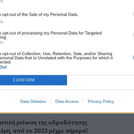
In
.
 προτάσεις του ΟΑΚ
o opt-out of the Sale of my Personal Data.
τηκαν δια στόματος του Δημάρχου
In
ου προέδρου της
ΔΕΥΑΗ
Γιώργου
πόψεων ανάμεσα στη Λότζια και στον
to opt-out of processing my Personal Data for Targeted
ing.
ρχιτεκτονική με την οποία θα χτιστεί η
In
αποφυγή του… κραχ μεσομακροπρόθεσμα
o opt-out of Collection, Use, Retention, Sale, and/or Sharing
ο αγαθό εντός των προσεχών ετών.
ersonal Data that Is Unrelated with the Purposes for which it
αποκωδικοποίησε στο
Cretalive
τις
lected.
Out
 και βλέπει με “θετικό” μάτι η δημοτική
CONFIRM
α Μάλια προς τον Αποσελέμη συνιστά
κατάσταση του υφιστάμενου διαλυμένου,
νου δικτύου, που χρονολογείται από το…
Data Deletion
Data Access
Privacy Policy
τρων.
ή μείωση της υδροδότησης από τον Αποσελέμη, από το 2022 
ατική μείωση της υδροδότησης
μη, από το 2022 μέχρι σήμερα!