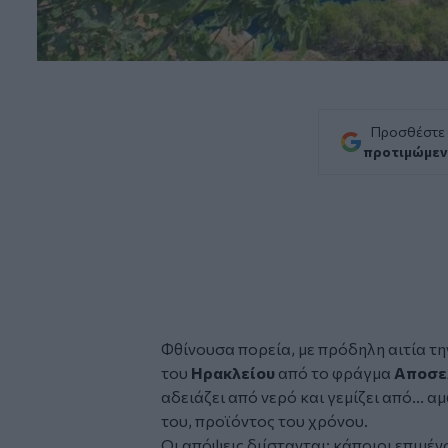
Προσθέστε
προτιμώμεν
Φθίνουσα πορεία, με πρόδηλη αιτία τ
του
Ηρακλείου
από το φράγμα
Αποσε
αδειάζει από
νερό
και γεμίζει από... 
του, προϊόντος του χρόνου.
Οι απόψεις διίστανται: κάποιοι επιμέ