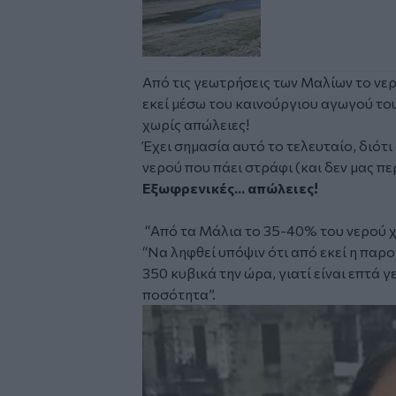
Από τις γεωτρήσεις των Μαλίων το νερ
εκεί μέσω του καινούργιου αγωγού του
χωρίς απώλειες!
Έχει σημασία αυτό το τελευταίο, διότ
νερού που πάει στράφι (και δεν μας πε
Εξωφρενικές... απώλειες!
“
Από τα Μάλια το 35-40% του νερού χ
“
Να ληφθεί υπόψιν ότι από εκεί η παρ
350 κυβικά την ώρα, γιατί είναι επτά 
ποσότητα”.
Image