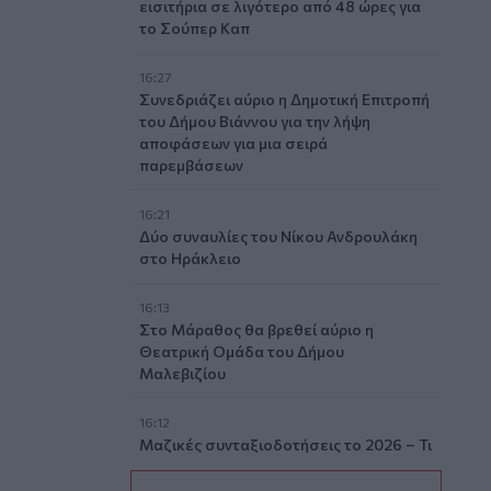
εισιτήρια σε λιγότερο από 48 ώρες για
το Σούπερ Καπ
16:27
Συνεδριάζει αύριο η Δημοτική Επιτροπή
του Δήμου Βιάννου για την λήψη
αποφάσεων για μια σειρά
παρεμβάσεων
16:21
Δύο συναυλίες του Νίκου Ανδρουλάκη
στο Ηράκλειο
16:13
Στο Μάραθος θα βρεθεί αύριο η
Θεατρική Ομάδα του Δήμου
Μαλεβιζίου
16:12
Μαζικές συνταξιοδοτήσεις το 2026 – Τι
οδηγεί χιλιάδες εργαζόμενους στην
πρόωρη έξοδο