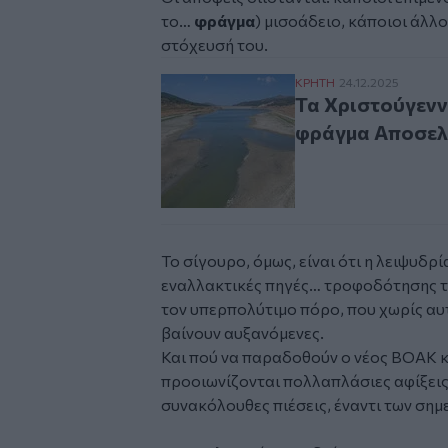
το…
φράγμα
) μισοάδειο, κάποιοι άλλο
στόχευσή του.
Τα Χριστούγεννα...
ΚΡΗΤΗ
24.12.2025
Τα Χριστούγενν
φράγμα Αποσελ
Το σίγουρο, όμως, είναι ότι η
λειψυδρί
εναλλακτικές πηγές… τροφοδότησης τ
τον υπερπολύτιμο πόρο, που χωρίς αυτ
βαίνουν αυξανόμενες.
Και πού να παραδοθούν ο νέος
ΒΟΑΚ
κ
προοιωνίζονται πολλαπλάσιες αφίξεις 
συνακόλουθες πιέσεις, έναντι των σημ