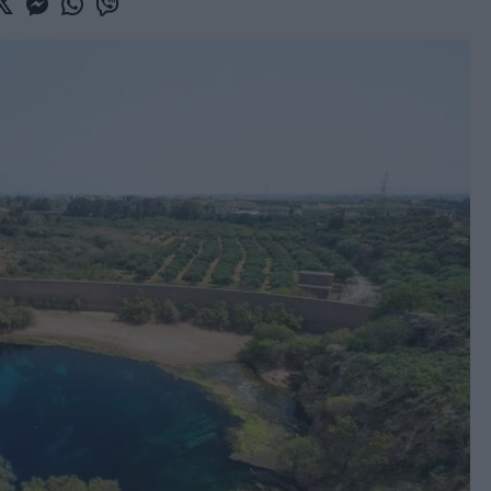
book
witter
Messenger
Whatsapp
Viber