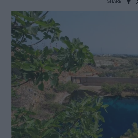
SHARE:
Face
T