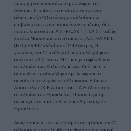
περιοχή έσπευσαν ένα αεροσκάφος της
Δύναμης Frontex, το οποίο εντόπισε ένα
αλιευτικό (Α/Κ) σκάφος με αλλοδαπούς
επιβαίνοντες, τρία παραπλέοντα πλοία, δύο
περιπολικά σκάφη Λ.Σ.-ΕΛ.ΑΚΤ. (Π.Λ.Σ.) καθώς
και ένα Ναυαγοσωστικό σκάφος Λ.Σ.-ΕΛ.ΑΚΤ.
(Ν/Γ). Οι 192 αλλοδαποί (142 άντρες, 8
γυναίκες και 42 ανήλικοι) περισυλλέχθηκαν
από ένα Π.Λ.Σ. και το Ν/Γ και μεταφέρθηκαν
στο λιμάνι των Καλών Λιμένων. Από εκεί, οι
διασωθέντες οδηγήθηκαν με λεωφορείο
συνοδεία στελεχών του Κλιμακίου Ειδικών
Αποστολών (Κ.Ε.Α.) και του Τ.Α.Ε. Μεσσαράς
στο λιμάνι του Ηρακλείου. Προανάκριση
διενεργείται από το Κεντρικό Λιμεναρχείο
Ηρακλείου.
Αναφορικά με τον εντοπισμό και τη διάσωση 42
αλλοδαπών από λέμβο στη θαλάσσια περιοχή