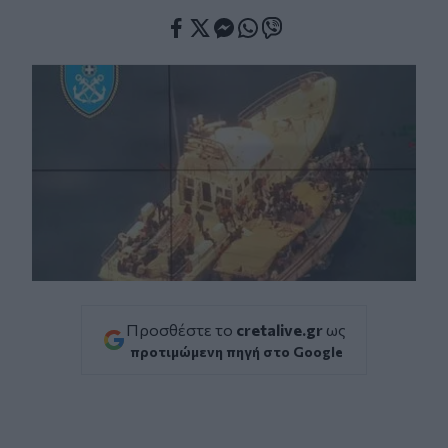
Facebook
Twitter
Messenger
Whatsapp
Viber
Προσθέστε το
cretalive.gr
ως
προτιμώμενη πηγή στο Google