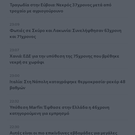
Τραγωδία στην Εύβοια: Νεκρός 37χρονος μετά από
τροχαίο με αγριογούρουνο
23:09
Φωτιές σε Σκύρο και Λακωνία: Συνελήφθησαν 63χρονη
και 71χρονος
23:07
Χανιά: ΕΔΕ για την υπόθεση της 75χρονης που βρέθηκε
νεκρή σε χωράφι
23:00
Ιταλία: Στη Νάπολη καταγράφηκε θερμοκρασία-ρεκόρ 48
βαθμών
22:32
Υπόθεση Marfin: Έφθασε στην Ελλάδα η 46χρονη
κατηγορούμενη για εμπρησμό
22:30
Αυτές είναι οι πιο επικίνδυνες εβδομάδες για μεγάλες