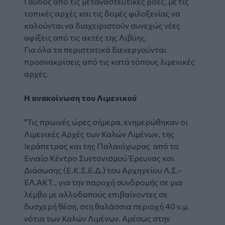
Γαύδος από τις μεταναστευτικές ροές, με τις
τοπικές αρχές και τις δομές φιλοξενίας να
καλούνται να διαχειριστούν συνεχώς νέες
αφίξεις από τις ακτές της Λιβύης.
Για όλα τα περιστατικά διενεργούνται
προανακρίσεις από τις κατά τόπους λιμενικές
αρχές.
Η ανακοίνωση του Λιμενικού
"Τις πρωινές ώρες σήμερα, ενημερώθηκαν οι
Λιμενικές Αρχές των Καλών Λιμένων, της
Ιεράπετρας και της Παλαιόχωρας από το
Ενιαίο Κέντρο Συντονισμού Έρευνας και
Διάσωσης (Ε.Κ.Σ.Ε.Δ.) του Αρχηγείου Λ.Σ.-
ΕΛ.ΑΚΤ., για την παροχή συνδρομής σε μια
λέμβο με αλλοδαπούς επιβαίνοντες σε
δυσχερή θέση, στη θαλάσσια περιοχή 40 ν.μ.
νότια των Καλών Λιμένων. Αμέσως στην