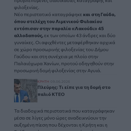
προβλεπόμενες διαδικασίες καταγραφής και
φιλοξενίας.
Νέο περιστατικό καταγράφηκε
και στη Γαύδο,
όπου στελέχη του Λιμενικού Φυλακίου
εντόπισαν στην παραλία «Λακούδι» 45
αλλοδαπούς,
εκ των οποίων 43 άνδρες και δύο
γυναίκες. Οι αφιχθέντες μεταφέρθηκαν αρχικά
σε χώρο προσωρινής φιλοξενίας του Δήμου
Γαύδου και στη συνέχεια με πλοίο στην
Παλαιόχωρα Χανίων, προτού οδηγηθούν στην
προσωρινή δομή φιλοξενίας στην Αγυιά.
Πλεύρης: Τι είπε για τη δομή στο παλιό ΚΤ
ΚΡΗΤΗ
09.06.2026
Πλεύρης: Τι είπε για τη δομή στο
παλιό ΚΤΕΟ
Τα διαδοχικά περιστατικά που καταγράφηκαν
μέσα σε λίγες μόνο ώρες αναδεικνύουν την
αυξημένη πίεση που δέχονται η Κρήτη και η