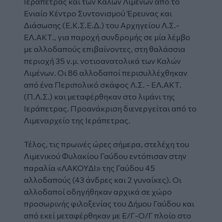
Ιεράπετρας και των Καλών Λιμένων από το
Ενιαίο Κέντρο Συντονισμού Έρευνας και
Διάσωσης (Ε.Κ.Σ.Ε.Δ.) του Αρχηγείου Λ.Σ.-
ΕΛ.ΑΚΤ., για παροχή συνδρομής σε μία λέμβο
με αλλοδαπούς επιβαίνοντες, στη θαλάσσια
περιοχή 35 ν.μ. νοτιοανατολικά των Καλών
Λιμένων. Οι 86 αλλοδαποί περισυλλέχθηκαν
από ένα Περιπολικό σκάφος Λ.Σ. - ΕΛ.ΑΚΤ.
(Π.Λ.Σ.) και μεταφέρθηκαν στο λιμάνι της
Ιεράπετρας. Προανάκριση διενεργείται από το
Λιμεναρχείο της Ιεράπετρας.
Τέλος, τις πρωινές ώρες σήμερα, στελέχη του
Λιμενικού Φυλακίου Γαύδου εντόπισαν στην
παραλία «ΛΑΚΟΥΔΙ» της Γαύδου 45
αλλοδαπούς (43 άνδρες και 2 γυναίκες). Οι
αλλοδαποί οδηγήθηκαν αρχικά σε χώρο
προσωρινής φιλοξενίας του Δήμου Γαύδου και
από εκεί μεταφέρθηκαν με Ε/Γ-Ο/Γ πλοίο στο