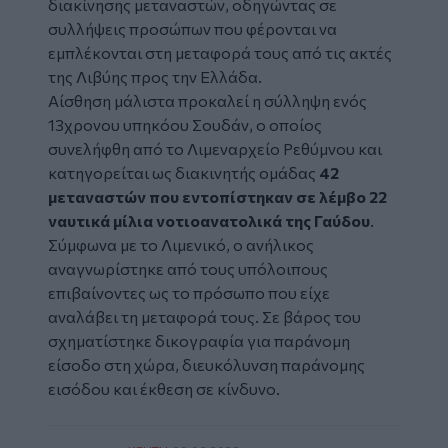
διακίνησης μεταναστών, οδηγώντας σε
συλλήψεις προσώπων που φέρονται να
εμπλέκονται στη μεταφορά τους από τις ακτές
της Λιβύης προς την Ελλάδα.
Αίσθηση μάλιστα προκαλεί η σύλληψη ενός
13χρονου υπηκόου Σουδάν, ο οποίος
συνελήφθη από το Λιμεναρχείο Ρεθύμνου και
κατηγορείται ως διακινητής ομάδας
42
μεταναστών που εντοπίστηκαν σε λέμβο 22
ναυτικά μίλια νοτιοανατολικά της Γαύδου
.
Σύμφωνα με το Λιμενικό, ο ανήλικος
αναγνωρίστηκε από τους υπόλοιπους
επιβαίνοντες ως το πρόσωπο που είχε
αναλάβει τη μεταφορά τους. Σε βάρος του
σχηματίστηκε δικογραφία για παράνομη
είσοδο στη χώρα, διευκόλυνση παράνομης
εισόδου και έκθεση σε κίνδυνο.