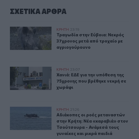
ΣΧΕΤΙΚA AΡΘΡΑ
Τραγωδία στην Εύβοια: Νεκρός 37χρονος μετά από τρο
ΚΡΗΤΗ
23:19
Τραγωδία στην Εύβοια: Νεκρός 37χ
Τραγωδία στην Εύβοια: Νεκρός
37χρονος μετά από τροχαίο με
αγριογούρουνο
Χανιά: ΕΔΕ για την υπόθεση της 75χρονης που βρέθηκε 
ΚΡΗΤΗ
23:07
Χανιά: ΕΔΕ για την υπόθεση της 75
Χανιά: ΕΔΕ για την υπόθεση της
75χρονης που βρέθηκε νεκρή σε
χωράφι
Αδιάκοπες οι ροές μεταναστών στην Κρήτη: Νέα «καραβ
ΚΡΗΤΗ
21:26
Αδιάκοπες οι ροές μεταναστών στην
Αδιάκοπες οι ροές μεταναστών
στην Κρήτη: Νέα «καραβιά» στον
Τσούτσουρα - Ανάμεσά τους
γυναίκες και μικρά παιδιά