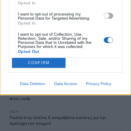
Opted In
04:41
I want to opt-out of processing my
Τα φρούτα που επιλέγουν 4 ενδοκρινολόγοι για καλύτερο
Personal Data for Targeted Advertising.
Opted In
έλεγχο του σακχάρου
I want to opt-out of Collection, Use,
03:34
Retention, Sale, and/or Sharing of my
Personal Data that Is Unrelated with the
Το απολαυστικό βίντεο της Νατάσας Θεοδωρίδου με τη
Purposes for which it was collected.
μητέρα της
Opted Out
02:51
CONFIRM
Ο έρωτας θα πρωταγωνιστήσει στη ζωή αυτών των
ζωδίων τον Αύγουστο
Data Deletion
Data Access
Privacy Policy
01:42
Καύσωνας στο γραφείο: Πόσο μπορεί να χαλαρώσει το
dress code
00:31
Παιδιά στην πισίνα: 6 απαράβατοι κανόνες για την
πρόληψη του πνιγμού