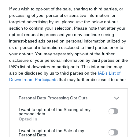
If you wish to opt-out of the sale, sharing to third parties, or
ΣΧΕΤΙΚΆ TAGS
processing of your personal or sensitive information for
Μετανάστες
Μεταναστευτικές Ροές
Αλλοδαποί
targeted advertising by us, please use the below opt-out
Σύλληψη
Διακινητής
Ηράκλειο
section to confirm your selection. Please note that after your
opt-out request is processed you may continue seeing
interest-based ads based on personal information utilized by
us or personal information disclosed to third parties prior to
your opt-out. You may separately opt-out of the further
disclosure of your personal information by third parties on the
Γίνε ο ρεπόρτερ του CRETALIVE
IAB’s list of downstream participants. This information may
ΣΤΕΊΛΕ ΤΗΝ ΕΊΔΗΣΗ
also be disclosed by us to third parties on the
IAB’s List of
Downstream Participants
that may further disclose it to other
third parties.
Personal Data Processing Opt Outs
Ροή ειδήσεων
Δημοφιλή
I want to opt-out of the Sharing of my
personal data.
Opted In
05:52
ΕΝΦΙΑ: Τα λάθη στις μεταβιβάσεις που φέρνουν
I want to opt-out of the Sale of my
Personal Data.
τσουχτερά πρόστιμα έως 1.000 ευρώ