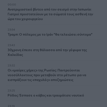
00:00
Ανατριχιαστικό βίντεο από τον σεισμό στην Ιαπωνία:
Γιατροί προστατεύουν με τα σώματά τους ασθενή την
ώρα του χειρουργείου
23:54
Τραμπ: Ο πόλεμος με το Ιράν "θα τελειώσει σύντομα"
23:43
30χρονη έπεσε στη θάλασσα από την γέφυρα της
Χαλκίδας
23:32
Οι «μαύρες χήρες» της Ρωσίας: Παντρεύονται
νεοσύλλεκτους πριν μεταβούν στο μέτωπο για να
εισπράξουν τις «παχυλές» αποζημιώσεις
23:25
Ρόδος: Έσπασε ο κάβος και τραυμάτισε ναυτικό
23:19