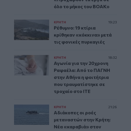
όλο το μήκος του ΒΟΑΚ»
ΚΡΗΤΗ
19:23
Ρέθυμνο: 19 κτίρια
κρίθηκαν «κόκκινα» μετά
τις φονικές πυρκαγιές
ΚΡΗΤΗ
18:32
Αγωνία για την 20χρονη
Ραφαέλα: Από το ΠΑΓΝΗ
στην Αθήνα η φοιτήτρια
που τραυματίστηκε σε
τροχαίο στο ΙΤΕ
ΚΡΗΤΗ
21:26
Αδιάκοπες οι ροές
μεταναστών στην Κρήτη:
Νέα «καραβιά» στον