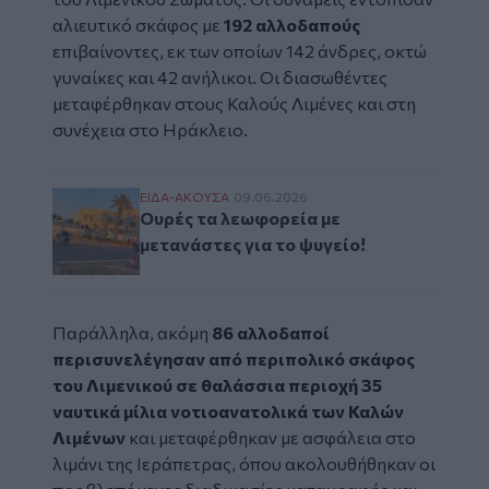
αλιευτικό σκάφος με
192 αλλοδαπούς
επιβαίνοντες, εκ των οποίων 142 άνδρες, οκτώ
γυναίκες και 42 ανήλικοι. Οι διασωθέντες
μεταφέρθηκαν στους Καλούς Λιμένες και στη
συνέχεια στο Ηράκλειο.
Ουρές τα λεωφορεία με μετανάστες για το 
ΕΙΔΑ-ΑΚΟΥΣΑ
09.06.2026
Ουρές τα λεωφορεία με
μετανάστες για το ψυγείο!
Παράλληλα, ακόμη
86 αλλοδαποί
περισυνελέγησαν από περιπολικό σκάφος
του Λιμενικού σε θαλάσσια περιοχή 35
ναυτικά μίλια νοτιοανατολικά των Καλών
Λιμένων
και μεταφέρθηκαν με ασφάλεια στο
λιμάνι της Ιεράπετρας, όπου ακολουθήθηκαν οι