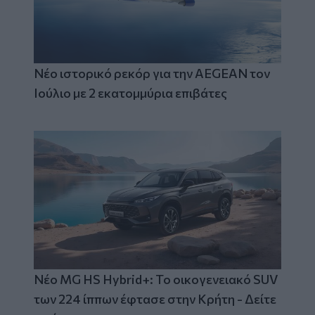
Νέο ιστορικό ρεκόρ για την AEGEAN τον
Ιούλιο με 2 εκατομμύρια επιβάτες
Νέο MG HS Hybrid+: Το οικογενειακό SUV
των 224 ίππων έφτασε στην Κρήτη - Δείτε