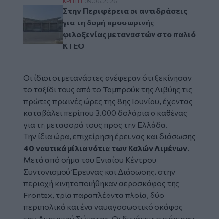
Στην Περιφέρεια οι αντιδράσεις για τη δ
ΚΡΗΤΗ
09.06.2026
Στην Περιφέρεια οι αντιδράσεις
για τη δομή προσωρινής
φιλοξενίας μεταναστών στο παλιό
ΚΤΕΟ
Οι ίδιοι οι μετανάστες ανέφεραν ότι ξεκίνησαν
το ταξίδι τους από το Τομπρούκ της Λιβύης τις
πρώτες πρωινές ώρες της 8ης Ιουνίου, έχοντας
καταβάλει περίπου 3.000 δολάρια ο καθένας
για τη μεταφορά τους προς την Ελλάδα.
Την ίδια ώρα, επιχείρηση έρευνας και διάσωσης
40 ναυτικά μίλια νότια των Καλών Λιμένων
.
Μετά από σήμα του Ενιαίου Κέντρου
Συντονισμού Έρευνας και Διάσωσης, στην
περιοχή κινητοποιήθηκαν αεροσκάφος της
Frontex, τρία παραπλέοντα πλοία, δύο
περιπολικά και ένα ναυαγοσωστικό σκάφος
του Λιμενικού Σώματος. Οι δυνάμεις εντόπισαν