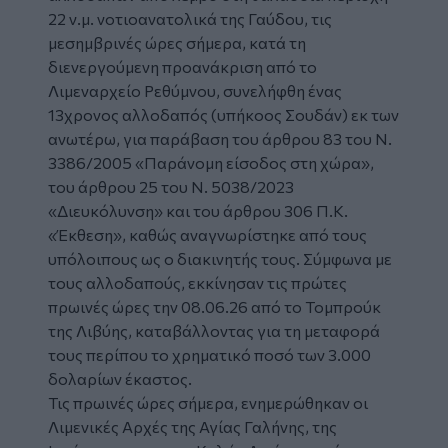
22 ν.μ. νοτιοανατολικά της Γαύδου, τις
μεσημβρινές ώρες σήμερα, κατά τη
διενεργούμενη προανάκριση από το
Λιμεναρχείο Ρεθύμνου, συνελήφθη ένας
13χρονος αλλοδαπός (υπήκοος Σουδάν) εκ των
ανωτέρω, για παράβαση του άρθρου 83 του Ν.
3386/2005 «Παράνομη είσοδος στη χώρα»,
του άρθρου 25 του Ν. 5038/2023
«Διευκόλυνση» και του άρθρου 306 Π.Κ.
«Έκθεση», καθώς αναγνωρίστηκε από τους
υπόλοιπους ως ο διακινητής τους. Σύμφωνα με
τους αλλοδαπούς, εκκίνησαν τις πρώτες
πρωινές ώρες την 08.06.26 από το Τομπρούκ
της Λιβύης, καταβάλλοντας για τη μεταφορά
τους περίπου το χρηματικό ποσό των 3.000
δολαρίων έκαστος.
Τις πρωινές ώρες σήμερα, ενημερώθηκαν οι
Λιμενικές Αρχές της Αγίας Γαλήνης, της