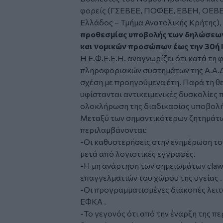
φορείς (ΓΣΕΒΕΕ, ΠΟΦΕΕ, ΕΒΕΗ, ΟΕΒΕ
Ελλάδος – Τμήμα Ανατολικής Κρήτης),
προθεσμίας υποβολής των δηλώσεω
και νομικών προσώπων έως την 30ή Ι
Η Ε.Φ.Ε.Ε.Η. αναγνωρίζει ότι κατά τη 
πληροφοριακών συστημάτων της Α.Α.Δ.
σχέση με προηγούμενα έτη. Παρά τη θε
υφίστανται αντικειμενικές δυσκολίες 
ολοκλήρωση της διαδικασίας υποβολ
Μεταξύ των σημαντικότερων ζητημάτω
περιλαμβάνονται:
-Οι καθυστερήσεις στην ενημέρωση τ
μετά από λογιστικές εγγραφές.
-Η μη ανάρτηση των σημειωμάτων clawb
επαγγελματιών του χώρου της υγείας .
-Οι προγραμματισμένες διακοπές λειτ
ΕΦΚΑ .
-Το γεγονός ότι από την έναρξη της 