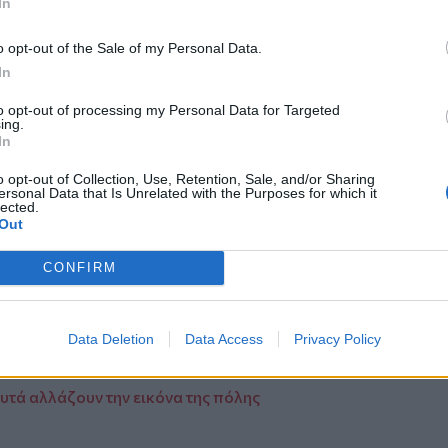
In
αγγελματιών Ηρακλείου εκφράζει την
o opt-out of the Sale of my Personal Data.
ικονομίας και Οικονομικών και η Α.Α.Δ.Ε.
In
ο αίτημα, λαμβάνοντας υπόψη τις
 κατά την ολοκλήρωση της φετινής
to opt-out of processing my Personal Data for Targeted
ing.
In
ηλωμένη στον θεσμικό διάλογο και στη
o opt-out of Collection, Use, Retention, Sale, and/or Sharing
 τη συνεχή βελτίωση του φορολογικού
ersonal Data that Is Unrelated with the Purposes for which it
εξυπηρέτηση των πολιτών και τη στήριξη
lected.
Out
ήσεων.
CONFIRM
μου και ζητούσε βοήθεια» -Το case study
όνια για να λυθεί
Data Deletion
Data Access
Privacy Policy
πτικές ίνες φέρνουν το μέλλον αλλά
φυτά αλλάζουν την εικόνα της πόλης