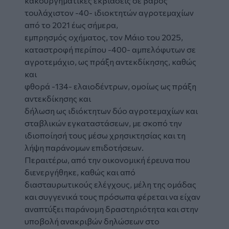
κακουργηματικές εκβιάσεις σε βάρος
τουλάχιστον -40- ιδιοκτητών αγροτεμαχίων
από το 2021 έως σήμερα,
εμπρησμός οχήματος, τον Μάιο του 2025,
καταστροφή περίπου -400- αμπελόφυτων σε
αγροτεμάχιο, ως πράξη αντεκδίκησης, καθώς
και
φθορά -134- ελαιοδέντρων, ομοίως ως πράξη
αντεκδίκησης και
δήλωση ως ιδιόκτητων δύο αγροτεμαχίων και
σταβλικών εγκαταστάσεων, με σκοπό την
ιδιοποίησή τους μέσω χρησικτησίας και τη
λήψη παράνομων επιδοτήσεων.
Περαιτέρω, από την οικονομική έρευνα που
διενεργήθηκε, καθώς και από
διασταυρωτικούς ελέγχους, μέλη της ομάδας
και συγγενικά τους πρόσωπα φέρεται να είχαν
αναπτύξει παράνομη δραστηριότητα και στην
υποβολή ανακριβών δηλώσεων στο