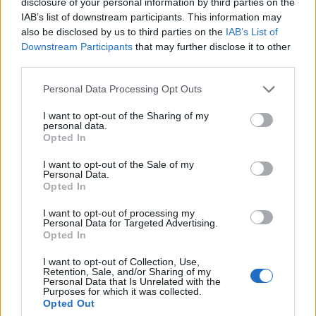
disclosure of your personal information by third parties on the
Π.Ε. Ηρακλείου: Ανακοίνωση εξετάσεων
IAB’s list of downstream participants. This information may
υποψηφίων οδικών μεταφορέων Επιβατών-
also be disclosed by us to third parties on the
IAB’s List of
Εμπορευμάτων
Downstream Participants
that may further disclose it to other
third parties.
Ηράκλειο: Σε εξέλιξη εργασίες φρεζαρίσματος
και ασφαλτόστρωσης στην Λ. Παπαναστασίου
Personal Data Processing Opt Outs
I want to opt-out of the Sharing of my
personal data.
Opted In
I want to opt-out of the Sale of my
Ακολουθήστε το Cretalive στο
Google News
και
Personal Data.
στο
Facebook
Opted In
Κάντε εγγραφή στο κανάλι μας στο
YouTube
I want to opt-out of processing my
Personal Data for Targeted Advertising.
Opted In
I want to opt-out of Collection, Use,
Retention, Sale, and/or Sharing of my
Personal Data that Is Unrelated with the
Purposes for which it was collected.
Opted Out