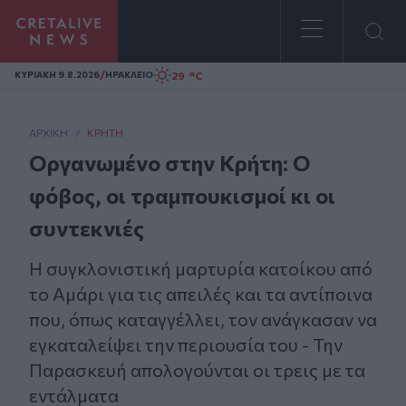
Homepage
/
29 °C
ΚΥΡΙΑΚΗ 9.8.2026
ΗΡΑΚΛΕΙΟ
ΑΡΧΙΚΗ
/
ΚΡΉΤΗ
Οργανωμένο στην Κρήτη: Ο
φόβος, οι τραμπουκισμοί κι οι
συντεκνιές
Η συγκλονιστική μαρτυρία κατοίκου από
το Αμάρι για τις απειλές και τα αντίποινα
που, όπως καταγγέλλει, τον ανάγκασαν να
εγκαταλείψει την περιουσία του - Την
Παρασκευή απολογούνται οι τρεις με τα
εντάλματα