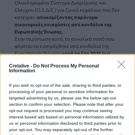
Ολοκληρωμένο Σύστημα Διαχείρισης και
Ελέγχου (Ο.Σ.Δ.Ε.) για ζωικό κεφάλαιο που δεν
κατείχαν,
αποκομίζοντας παράνομα
οικονομικές ενισχύσεις από κονδύλια της
Ευρωπαϊκής Ένωσης.
Στην περίπτωση αυτή, το συνολικό ποσό που
φέρεται να εισπράχθηκε από κονδύλια της
Ευρωπαϊκής Ένωσης
κατά τα έτη 2021 έως
2025 ανέρχεται συνολικά σε 586.498,73
Cretalive -
Do Not Process My Personal
ευρώ.
Information
Οι συλληφθέντες οδηγούνται στην αρμόδια
εισαγγελική Αρχή.
If you wish to opt-out of the sale, sharing to third parties, or
Διαβάστε περισσότερες ειδήσεις από
processing of your personal or sensitive information for
την
Κρήτη
targeted advertising by us, please use the below opt-out
section to confirm your selection. Please note that after your
opt-out request is processed you may continue seeing
Δήμος Αγίου Νικολάου: Συνεργασία και
interest-based ads based on personal information utilized by
συντονισμός για την ενίσχυση των τοπικών
us or personal information disclosed to third parties prior to
κοινοτήτων
your opt-out. You may separately opt-out of the further