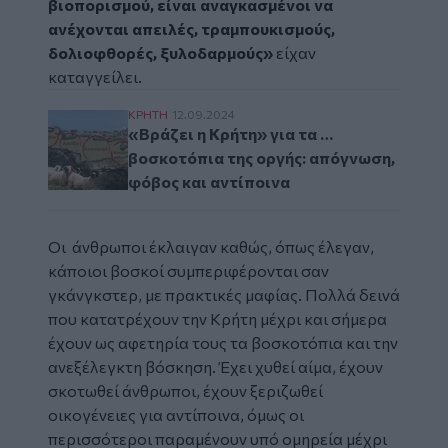
βιοπορισμού, είναι αναγκασμένοι να
ανέχονται απειλές, τραμπουκισμούς,
δολιοφθορές, ξυλοδαρμούς»
είχαν
καταγγείλει.
«Βράζει η Κρήτη» για τα …βοσκοτόπια της 
ΚΡΗΤΗ
12.09.2024
«Βράζει η Κρήτη» για τα …
βοσκοτόπια της οργής: απόγνωση,
φόβος και αντίποινα
Οι άνθρωποι έκλαιγαν καθώς, όπως έλεγαν,
κάποιοι βοσκοί συμπεριφέρονται σαν
γκάνγκστερ, με πρακτικές μαφίας. Πολλά δεινά
που κατατρέχουν την Κρήτη μέχρι και σήμερα
έχουν ως αφετηρία τους τα βοσκοτόπια και την
ανεξέλεγκτη βόσκηση. Έχει χυθεί αίμα, έχουν
σκοτωθεί άνθρωποι, έχουν ξεριζωθεί
οικογένειες για αντίποινα, όμως οι
περισσότεροι παραμένουν υπό ομηρεία μέχρι