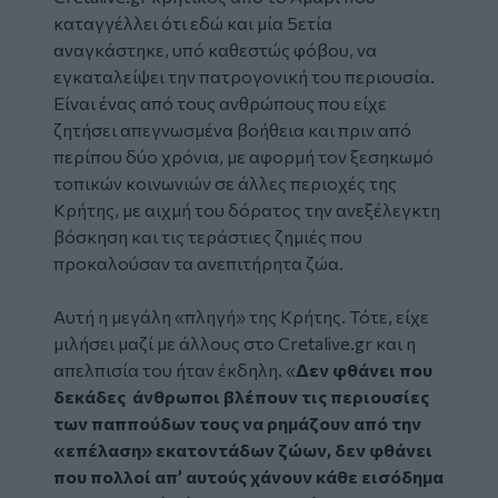
καταγγέλλει ότι εδώ και μία 5ετία
αναγκάστηκε, υπό καθεστώς φόβου, να
εγκαταλείψει την πατρογονική του περιουσία.
Είναι ένας από τους ανθρώπους που
είχε
ζητήσει απεγνωσμένα βοήθεια και πριν από
περίπου δύο χρόνια,
με αφορμή τον ξεσηκωμό
τοπικών κοινωνιών σε άλλες περιοχές της
Κρήτης
, με αιχμή του δόρατος την ανεξέλεγκτη
βόσκηση και τις τεράστιες ζημιές που
προκαλούσαν τα ανεπιτήρητα ζώα.
Αυτή η μεγάλη «πληγή» της Κρήτης. Τότε, είχε
μιλήσει μαζί με άλλους στο
Cretalive
.
gr
και η
απελπισία του ήταν έκδηλη. «
Δεν φθάνει που
δεκάδες άνθρωποι βλέπουν τις περιουσίες
των παππούδων τους να ρημάζουν από την
«επέλαση» εκατοντάδων ζώων, δεν φθάνει
που πολλοί απ’ αυτούς χάνουν κάθε εισόδημα