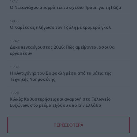
17:12
Ο Νετανιάχου απορρίπτει το σχέδιο Τραμπ για τη Γάζα
17:05
Ο Καρέτσας πλήγωσε τον Τζόλη με τρομερό γκολ
16:47
Δεκαπενταύγουστος 2026: Πώς αμείβονται όσοι θα
εργαστούν
16:37
Η «Αντιγόνη» του Σοφοκλή μέσα από τα μάτια της
Τεχνητής Νοημοσύνης
16:20
Κιλκίς: Καθυστερήσεις και αναμονή στο Τελωνείο
Ευζώνων, στο ρεύμα εξόδου από την Ελλάδα
ΠΕΡΙΣΣΟΤΕΡΑ