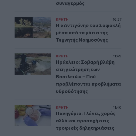
συναγερμός
ΚΡΗΤΗ
16:37
Η «Αντιγόνη» του Σοφοκλή
μέσα από τα μάτια της
Τεχνητής Νοημοσύνης
ΚΡΗΤΗ
11:49
Ηράκλειο: Σοβαρή βλάβη
στη γεώτρηση των
Βασιλειών – Πού
προβλέπονται προβλήματα
υδροδότησης
ΚΡΗΤΗ
11:40
Πανηγύρια: Γλέντι, χορός
αλλά και προσοχή στις
τροφικές δηλητηριάσεις