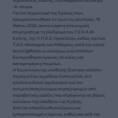
Ευρωπαϊκής Ένωσης, περιλαμβάνονται ακόμη
-6- άτομα.
Για τον τερματισμό της δράσης τους
πραγματοποιήθηκε το πρωί της Δευτέρας, 18
Μαΐου 2026, συντονισμένη αστυνομική
επιχείρηση με τη συνδρομή του Τ.Ε.Κ.Α.Μ.
Κρήτης, της Ο.Π.Κ.Ε. Ηρακλείου, καθώς και των
Τ.Α.Ε. Μεσσαράς και Ρεθύμνου, κατά την οποία
συνελήφθησαν οι ανωτέρω, ενώ επιπλέον
διενεργήθηκαν έρευνες σε οικίες και
καταμετρήσεις ποιμνίων.
Η διερεύνηση της υπόθεσης ξεκίνησε κατόπιν
παραγγελίας αρμόδιου Εισαγγελέα, στο
πλαίσιο ειδικού σχεδιασμού για την
αντιμετώπιση έκνομων συμπεριφορών από
παραβατικές ομάδες που στρέφονται σε βάρος
κατοίκων της υπαίθρου της Κρήτης.
Από την επακόλουθη πολύμηνη και
εμπεριστατωμένη έρευνα, καθώς και από την