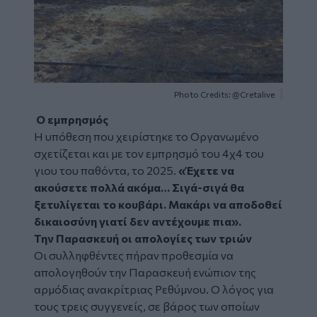
Photo Credits: @Cretalive
Ο εμπρησμός
Η υπόθεση που χειρίστηκε το Οργανωμένο
σχετίζεται και με τον εμπρησμό του 4χ4 του
γιου του παθόντα, το 2025.
«Έχετε να
ακούσετε πολλά ακόμα… Σιγά-σιγά θα
ξετυλίγεται το κουβάρι. Μακάρι να αποδοθεί
δικαιοσύνη γιατί δεν αντέχουμε πια».
Την Παρασκευή οι απολογίες των τριών
Οι συλληφθέντες πήραν προθεσμία να
απολογηθούν την Παρασκευή ενώπιον της
αρμόδιας ανακρίτριας Ρεθύμνου. Ο λόγος για
τους τρεις συγγενείς, σε βάρος των οποίων