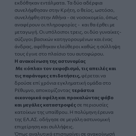
εκδόθηκαν εντάλματα. Τα δύο αδέρφια
συνελήφθησαν στην Κρήτη, ο θείος, ωστόσο,
συνελήφθη στην Αθήνα - σε νοσοκομείο, όπως
αναφέρουν οι πληροφορίες - και θα έρθει με
μεταγωγή. Οι υπόλοιποι τρεις, οι δύο γυναίκες-
σύζυγοι βασικών κατηγορουμένων και ένας
άνδρας, αφέθηκαν ελεύθεροι καθώς η σύλληψη
τους έγινε στο πλαίσιο του αυτοφώρου.
Η ανακοίνωση της αστυνομίας
Με «όπλα» τον εκφοβισμό, τις απειλές και
τις παράνομες επιδοτήσεις,
φέρεται να
δρούσε επί χρόνια εγκληματική ομάδα στο
Ρέθυμνο, αποκομίζοντας
τεράστια
οικονομικά οφέλη και προκαλώντας φόβο
και μεγάλες καταστροφές
σε περιουσίες
κατοίκων της υπαίθρου. Η πολύμηνη έρευνα
της ΕΛ.ΑΣ. οδήγησε σε μεγάλη αστυνομική
επιχείρηση και συλλήψεις.
Όπως αναλυτικά επισημαίνει σε ανακοίνωσή