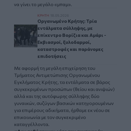
να γίνει το μεγάλο «μπαμ».
Οργανωμένο Κρήτης: Τρία εντάλματα σύλλη
ΚΡΗΤΗ
18.05.2026
Οργανωμένο Κρήτης: Τρία
εντάλματα σύλληψης, με
επίκεντρο Βορίζια και Αμάρι -
Εκβιασμοί, ξυλοδαρμοί,
καταστροφές και παράνομες
επιδοτήσεις
Με αφορμή τη
μεγάλη επιχείρηση
του
Τμήματος Αντιμετώπισης Οργανωμένου
Εγκλήματος Κρήτης
, τα εντάλματα σε βάρος
συγκεκριμένων προσώπων (θείου και ανιψιών)
αλλά και της αυτόφωρης σύλληψης δύο
γυναικών, συζύγων βασικών κατηγορουμένων
για επιμέρους αδικήματα, ήρθαμε εκ νέου σε
επικοινωνία με τον συγκεκριμένο
καταγγέλλοντα.