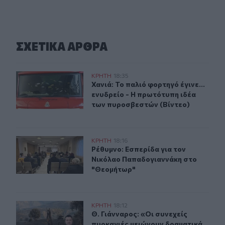
ΣΧΕΤΙΚA AΡΘΡΑ
Χανιά: Το παλιό φορτηγό έγινε... ενυδρείο - Η πρωτότυ
ΚΡΗΤΗ
18:35
Χανιά: Το παλιό φορτηγό έγινε... ε
Χανιά: Το παλιό φορτηγό έγινε...
ενυδρείο - Η πρωτότυπη ιδέα
των πυροσβεστών (Βίντεο)
Ρέθυμνο: Εσπερίδα για τον Νικόλαο Παπαδογιαννάκη 
ΚΡΗΤΗ
18:16
Ρέθυμνο: Εσπερίδα για τον Νικόλ
Ρέθυμνο: Εσπερίδα για τον
Νικόλαο Παπαδογιαννάκη στο
"Θεομήτωρ"
Θ. Γιάνναρος: «Οι συνεχείς πυρκαγιές μειώνουν δραμα
ΚΡΗΤΗ
18:12
Θ. Γιάνναρος: «Οι συνεχείς πυρκαγ
Θ. Γιάνναρος: «Οι συνεχείς
πυρκαγιές μειώνουν δραματικά