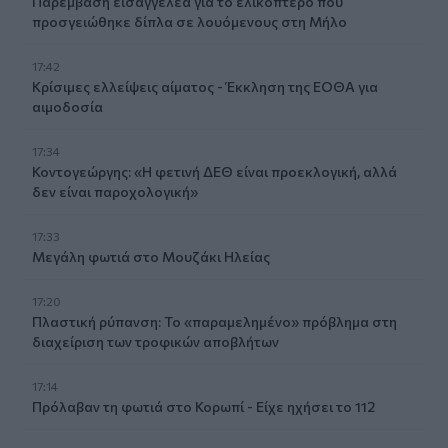
Παρέμβαση εισαγγελέα για το ελικόπτερο που
προσγειώθηκε δίπλα σε λουόμενους στη Μήλο
17:42
Κρίσιμες ελλείψεις αίματος - Έκκληση της ΕΟΘΑ για
αιμοδοσία
17:34
Κοντογεώργης: «Η φετινή ΔΕΘ είναι προεκλογική, αλλά
δεν είναι παροχολογική»
17:33
Μεγάλη φωτιά στο Μουζάκι Ηλείας
17:20
Πλαστική ρύπανση: Το «παραμελημένο» πρόβλημα στη
διαχείριση των τροφικών αποβλήτων
17:14
Πρόλαβαν τη φωτιά στο Κορωπί - Είχε ηχήσει το 112