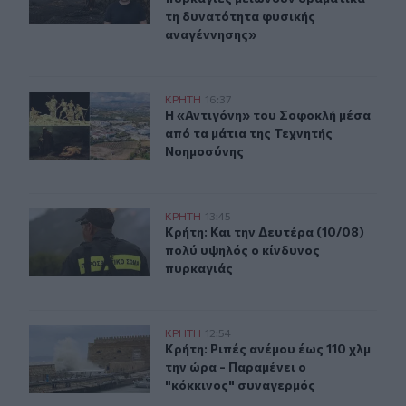
τη δυνατότητα φυσικής
αναγέννησης»
Η «Αντιγόνη» του Σοφοκλή μέσα από τα μάτια της Τεχν
ΚΡΗΤΗ
16:37
Η «Αντιγόνη» του Σοφοκλή μέσα απ
Η «Αντιγόνη» του Σοφοκλή μέσα
από τα μάτια της Τεχνητής
Νοημοσύνης
Κρήτη: Και την Δευτέρα (10/08) πολύ υψηλός ο κίνδυνο
ΚΡΗΤΗ
13:45
Κρήτη: Και την Δευτέρα (10/08) πο
Κρήτη: Και την Δευτέρα (10/08)
πολύ υψηλός ο κίνδυνος
πυρκαγιάς
Κρήτη: Ριπές ανέμου έως 110 χλμ την ώρα - Παραμένει ο
ΚΡΗΤΗ
12:54
Κρήτη: Ριπές ανέμου έως 110 χλμ τη
Κρήτη: Ριπές ανέμου έως 110 χλμ
την ώρα - Παραμένει ο
"κόκκινος" συναγερμός