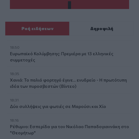
Ροή ειδήσεων
Δημοφιλή
18:50
Ευρωπαϊκό Κολύμβησης: Πρεμιέρα με 13 ελληνικές
συμμετοχές
18:35
Χανιά: Το παλιό φορτηγό έγινε... ενυδρείο - Η πρωτότυπη
ιδέα των πυροσβεστών (Βίντεο)
18:31
Δύο συλλήψεις για φωτιές σε Μαρούσι και Χίο
18:16
Ρέθυμνο: Εσπερίδα για τον Νικόλαο Παπαδογιαννάκη στο
"Θεομήτωρ"