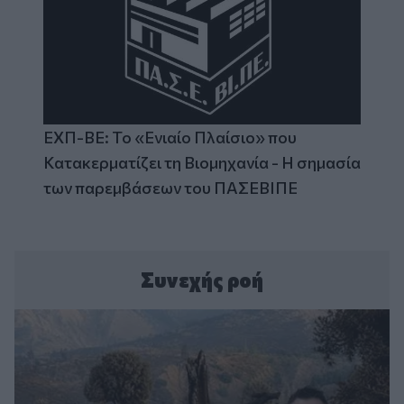
ΕΧΠ-ΒΕ: Το «Ενιαίο Πλαίσιο» που
Κατακερματίζει τη Βιομηχανία - Η σημασία
των παρεμβάσεων του ΠΑΣΕΒΙΠΕ
Συνεχής ροή