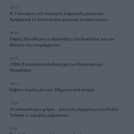
18:12
Θ. Γιάνναρος: «Οι συνεχείς πυρκαγιές μειώνουν
δραματικά τη δυνατότητα φυσικής αναγέννησης»
18:05
Πάρος: Ελεύθερος ο ιδιοκτήτης του beach bar για τον
θάνατο του τετράχρονου
18:05
ΟΦΗ: Σπουδαία επένδυση με τον Κωνσταντίνο
Παπαδάκη
18:00
Εύβοια: Ιερέας έσωσε 78χρονη από πνιγμό
17:50
Οι «δικαιότεροι φόροι… για τους ισχυρούς» του Αλέξη
Τσίπρα, τι ακριβώς σημαίνουν ;
17:47