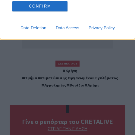
CONFIRM
Data Deletion
Data Access
Privacy Policy
ΣΧΕΤΙΚΆ TAGS
Κρήτη
Τμήμα Αντιμετώπισης Οργανωμένου Εγκλήματος
Αγροζημίες
Βορίζια
Αμάρι
Γίνε ο ρεπόρτερ του CRETALIVE
ΣΤΕΊΛΕ ΤΗΝ ΕΊΔΗΣΗ