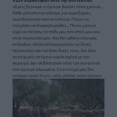
«Δεν σεβάστηκαν ούτε την συντεκνιά»
«Εμείς ξέρουμε τι έχουμε βιώσει τόσα χρόνια…
Κάθε μήνυση που κάναμε για αγροζημιές,
συνοδεύονταν από αντίποινα. Ποιος να
τολμήσει να διαμαρτυρηθεί… Πέντε χρόνια
είχα να πατήσω το πόδι μου στο σπίτι μου και
στην περιουσία μου. Και δεν φθάνει που μας
εκδίωξαν, αλλά καλλιεργούσαν τις ξένες
περιουσίες σαν να ήταν δικές τους. Και όλα
αυτά χωρίς να έχουν καμία σχέση με την
περιοχή. Δεν σεβάστηκαν ούτε την συντεκνιά
που έχουμε καμωμένη. Στην εποχή μας δεν
υπάρχει ούτε λόγος, ούτε μπέσα, ούτε όρκος».
Image