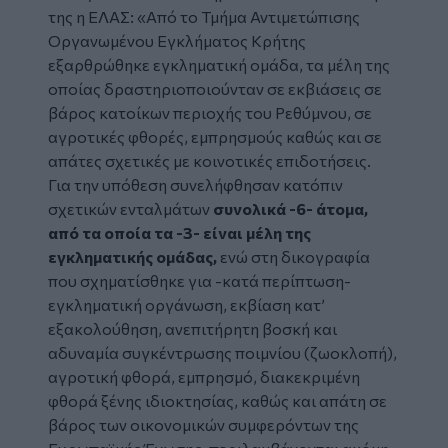
της η ΕΛΑΣ: «Από το Τμήμα Αντιμετώπισης
Οργανωμένου Εγκλήματος Κρήτης
εξαρθρώθηκε εγκληματική ομάδα, τα μέλη της
οποίας δραστηριοποιούνταν σε εκβιάσεις σε
βάρος κατοίκων περιοχής του Ρεθύμνου, σε
αγροτικές φθορές, εμπρησμούς καθώς και σε
απάτες σχετικές με κοινοτικές επιδοτήσεις.
Για την υπόθεση συνελήφθησαν κατόπιν
σχετικών ενταλμάτων
συνολικά -6- άτομα,
από τα οποία τα -3- είναι μέλη της
εγκληματικής ομάδας,
ενώ στη δικογραφία
που σχηματίσθηκε για -κατά περίπτωση-
εγκληματική οργάνωση, εκβίαση κατ’
εξακολούθηση, ανεπιτήρητη βοσκή και
αδυναμία συγκέντρωσης ποιμνίου (ζωοκλοπή),
αγροτική φθορά, εμπρησμό, διακεκριμένη
φθορά ξένης ιδιοκτησίας, καθώς και απάτη σε
βάρος των οικονομικών συμφερόντων της