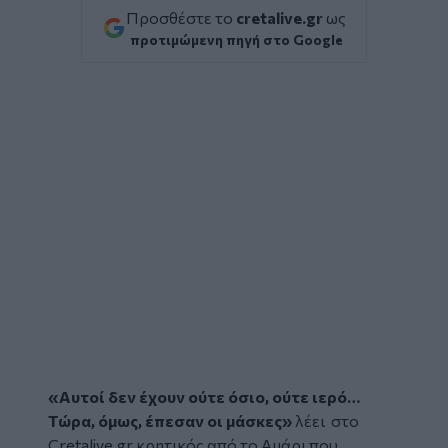
Προσθέστε το
cretalive.gr
ως
προτιμώμενη πηγή στο Google
«Αυτοί δεν έχουν ούτε όσιο, ούτε ιερό…
Τώρα, όμως, έπεσαν οι μάσκες»
λέει στο
Cretalive
.
gr
κρητικός από το
Αμάρι
που