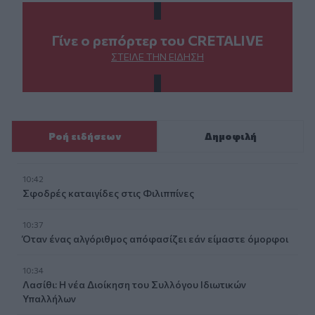
Γίνε ο ρεπόρτερ του CRETALIVE
ΣΤΕΊΛΕ ΤΗΝ ΕΊΔΗΣΗ
Ροή ειδήσεων
Δημοφιλή
10:42
Σφοδρές καταιγίδες στις Φιλιππίνες
10:37
Όταν ένας αλγόριθμος απόφασίζει εάν είμαστε όμορφοι
10:34
Λασίθι: Η νέα Διοίκηση του Συλλόγου Ιδιωτικών
Υπαλλήλων