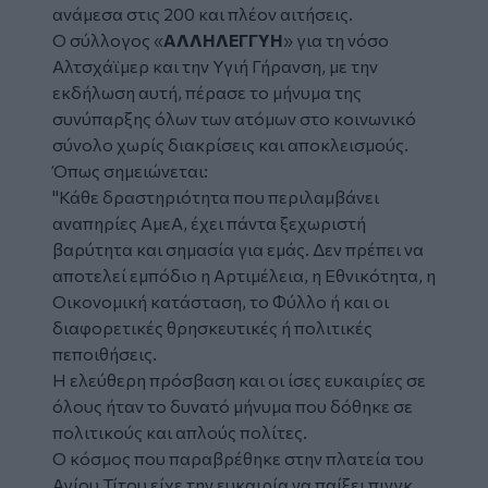
ανάμεσα στις 200 και πλέον αιτήσεις.
Ο σύλλογος «
ΑΛΛΗΛΕΓΓΥΗ
» για τη νόσο
Αλτσχάϊμερ και την Υγιή Γήρανση, με την
εκδήλωση αυτή, πέρασε το μήνυμα της
συνύπαρξης όλων των ατόμων στο κοινωνικό
σύνολο χωρίς διακρίσεις και αποκλεισμούς.
Όπως σημειώνεται:
"Κάθε δραστηριότητα που περιλαμβάνει
αναπηρίες ΑμεΑ, έχει πάντα ξεχωριστή
βαρύτητα και σημασία για εμάς. Δεν πρέπει να
αποτελεί εμπόδιο η Αρτιμέλεια, η Εθνικότητα, η
Οικονομική κατάσταση, το Φύλλο ή και οι
διαφορετικές θρησκευτικές ή πολιτικές
πεποιθήσεις.
Η ελεύθερη πρόσβαση και οι ίσες ευκαιρίες σε
όλους ήταν το δυνατό μήνυμα που δόθηκε σε
πολιτικούς και απλούς πολίτες.
Ο κόσμος που παραβρέθηκε στην πλατεία του
Αγίου Τίτου είχε την ευκαιρία να παίξει πινγκ