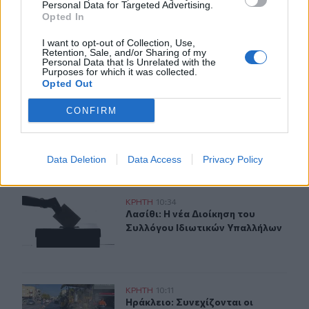
Personal Data for Targeted Advertising.
Η Ρωσία έπληξε δύο πλοία κοντά στο ουκρανικό λιμάνι
Opted In
της Οδησσού
I want to opt-out of Collection, Use,
Retention, Sale, and/or Sharing of my
Personal Data that Is Unrelated with the
ΠΕΡΙΣΣΟΤΕΡΑ
Purposes for which it was collected.
Opted Out
CONFIRM
ΣΧΕΤΙΚA AΡΘΡΑ
Data Deletion
Data Access
Privacy Policy
Λασίθι: Η νέα Διοίκηση του Συλλόγου Ιδιωτικών Υπαλλ
ΚΡΗΤΗ
10:34
Λασίθι: Η νέα Διοίκηση του Συλλόγ
Λασίθι: Η νέα Διοίκηση του
Συλλόγου Ιδιωτικών Υπαλλήλων
Ηράκλειο: Συνεχίζονται οι παρεμβάσεις στην Ικάρου - Έ
ΚΡΗΤΗ
10:11
Ηράκλειο: Συνεχίζονται οι παρεμβά
Ηράκλειο: Συνεχίζονται οι