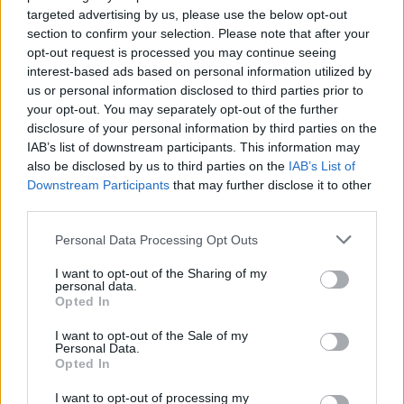
targeted advertising by us, please use the below opt-out
Caravel: Η νέα πολυτέλεια βρίσκεται στις εμπειρίες που
section to confirm your selection. Please note that after your
αξίζουν
opt-out request is processed you may continue seeing
interest-based ads based on personal information utilized by
09:00
us or personal information disclosed to third parties prior to
"Επένδυση" - παγίδα: 55χρονος στην Κρήτη έχασε
your opt-out. You may separately opt-out of the further
100.000€ από επιτήδειους
disclosure of your personal information by third parties on the
IAB’s list of downstream participants. This information may
08:54
also be disclosed by us to third parties on the
IAB’s List of
35 χρόνια ίντερνετ: Το πρώτο website το οποίο υπάρχει
Downstream Participants
that may further disclose it to other
ακόμα
third parties.
08:47
Personal Data Processing Opt Outs
Δήμος Βιάννου: Οι ώρες και οι μέρες λειτουργίας του
Γραφείου Δακοκτονίας
I want to opt-out of the Sharing of my
personal data.
Opted In
08:40
Νέα δομή φιλοξενίας μεταναστών: Τι προβλέπει η
I want to opt-out of the Sale of my
απόφαση που δημοσιεύθηκε στην Εφημερίδα της
Personal Data.
Κυβέρνησης
Opted In
I want to opt-out of processing my
08:33