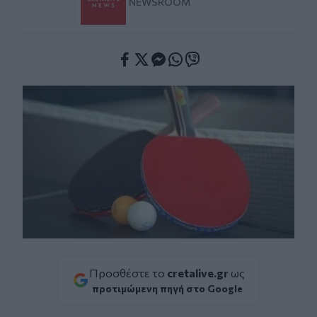
NEWSROOM
Facebook
Twitter
Messenger
Whatsapp
Viber
Προσθέστε το
cretalive.gr
ως
προτιμώμενη πηγή στο Google