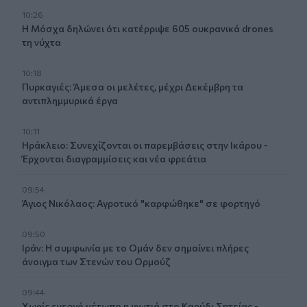
10:26
Η Μόσχα δηλώνει ότι κατέρριψε 605 ουκρανικά drones
τη νύχτα
10:18
Πυρκαγιές: Άμεσα οι μελέτες, μέχρι Δεκέμβρη τα
αντιπλημμυρικά έργα
10:11
Ηράκλειο: Συνεχίζονται οι παρεμβάσεις στην Ικάρου -
Έρχονται διαγραμμίσεις και νέα φρεάτια
09:54
Άγιος Νικόλαος: Αγροτικό "καρφώθηκε" σε φορτηγό
09:50
Ιράν: Η συμφωνία με το Ομάν δεν σημαίνει πλήρες
άνοιγμα των Στενών του Ορμούζ
09:44
Χωρίς ενεργό μέτωπο η φωτιά στο Καρύδι Σητείας -