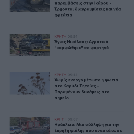
παρεμβάσεις στην Ικάρου -
Έρχονται διαγραμμίσεις και νέα
φρεάτια
Άγιος Νικόλαος: Αγροτικό "καρφώθηκε" σε φορτηγό
ΚΡΗΤΗ
09:54
Άγιος Νικόλαος: Αγροτικό "καρφώθ
Άγιος Νικόλαος: Αγροτικό
"καρφώθηκε" σε φορτηγό
Χωρίς ενεργό μέτωπο η φωτιά στο Καρύδι Σητείας - Πα
ΚΡΗΤΗ
09:44
Χωρίς ενεργό μέτωπο η φωτιά στο Κ
Χωρίς ενεργό μέτωπο η φωτιά
στο Καρύδι Σητείας -
Παραμένουν δυνάμεις στο
σημείο
Ηράκλειο: Μια σύλληψη για την έκρηξη φιάλης που αν
ΚΡΗΤΗ
09:07
Ηράκλειο: Μια σύλληψη για την έκ
Ηράκλειο: Μια σύλληψη για την
έκρηξη φιάλης που αναστάτωσε