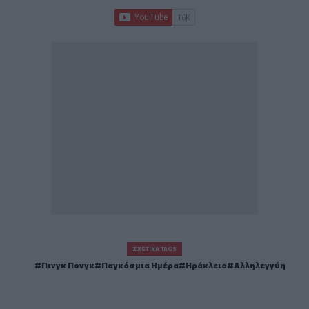
ΣΧΕΤΙΚΆ TAGS
Πινγκ Πονγκ
Παγκόσμια Ημέρα
Ηράκλειο
Αλληλεγγύη