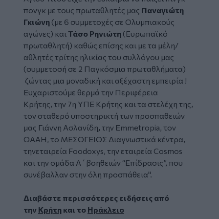
πονγκ με τους πρωταθλητές μας
Παναγιώτη
Γκιώνη
(με 6 συμμετοχές σε Ολυμπιακούς
αγώνες) και
Τάσο Ρηνιώτη
(Ευρωπαϊκό
πρωταθλητή) καθώς επίσης και με τα μέλη/
αθλητές τρίτης ηλικίας του συλλόγου μας
(συμμετοσή σε 2 Παγκόσμια πρωταθλήματα)
ζώντας μια μοναδική και αξέχαστη εμπειρία !
Ευχαριστούμε θερμά την Περιφέρεια
Κρήτης, την 7η ΥΠΕ Κρήτης και τα στελέχη της,
τον σταθερό υποστηρικτή των προσπαθειών
μας Γιάννη Ασλανίδη
,
την
Emmetropia
, τον
ΟΑΑΗ, το ΜΕΣΟΓΕΙΟΣ Διαγνωστικά κέντρα,
τηνεταιρεία
Foodoxys,
την εταιρεία
Cosmos
και την ομάδα Α΄βοηθειών “Επίδρασις”, που
συνέβαλλαν στην όλη προσπάθεια".
Διαβάστε περισσότερες ειδήσεις από
την
Κρήτη
και το
Ηράκλειο