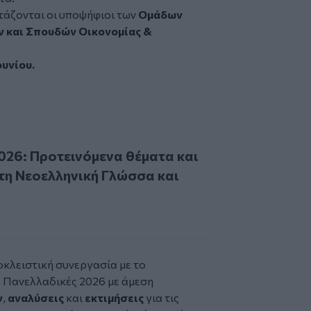
ετάζονται οι υποψήφιοι των
Ομάδων
 και Σπουδών Οικονομίας &
ουνίου.
 Προτεινόμενα θέματα και απαντήσεις για τη Νεοελληνική Γ
026: Προτεινόμενα θέματα και
 τη Νεοελληνική Γλώσσα και
ποκλειστική συνεργασία με το
ς
Πανελλαδικές 2026
με άμεση
ν
,
αναλύσεις
και
εκτιμήσεις
για τις