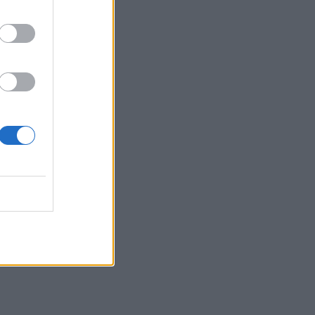
«Τα έχω χάσει όλα»: Συντετριμμένος ο
πατέρας και σύζυγος των θυμάτων στο
τροχαίο στις Σέρρες
15:11
Επίσκεψη του Δημάρχου του Δήμου
Σαρωνικού στο ΕΛ.ΚΕ.Θ.Ε. στην
Ανάβυσσο
15:08
Φεστιβάλ Κινηματογράφου Χανίων: Δύο
εκθέσεις με ελεύθερη είσοδο στο
Μεγάλο Αρσενάλι
15:05
Με τη MINOAN LINES, το ταξίδι έχει
γεύση — και τιμές που εκπλήσσουν
14:59
Ρωσία: Ο Πούτιν εγκρίνει πώληση 30%
στο αεροδρόμιο της Μόσχας