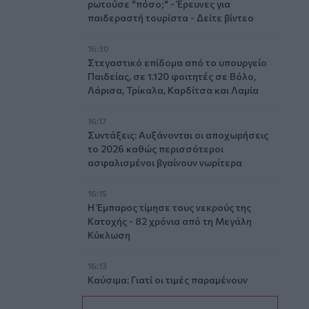
ρωτούσε "πόσο;" - Έρευνες για
παιδεραστή τουρίστα - Δείτε βίντεο
16:30
Στεγαστικό επίδομα από το υπουργείο
Παιδείας, σε 1.120 φοιτητές σε Βόλο,
Λάρισα, Τρίκαλα, Καρδίτσα και Λαμία
16:17
Συντάξεις: Αυξάνονται οι αποχωρήσεις
το 2026 καθώς περισσότεροι
ασφαλισμένοι βγαίνουν νωρίτερα
16:15
Η Έμπαρος τίμησε τους νεκρούς της
Κατοχής - 82 χρόνια από τη Μεγάλη
Κύκλωση
16:13
Καύσιμα: Γιατί οι τιμές παραμένουν
υψηλές μέσα στην περίοδο των
διακοπών