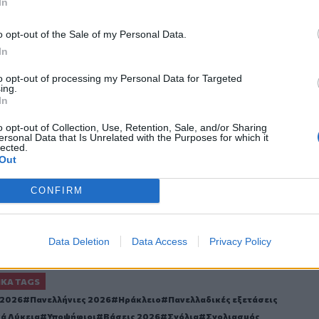
In
o opt-out of the Sale of my Personal Data.
In
to opt-out of processing my Personal Data for Targeted
ing.
ο
Google News
και στο
Facebook
In
κανάλι μας στο
YouTube
o opt-out of Collection, Use, Retention, Sale, and/or Sharing
ersonal Data that Is Unrelated with the Purposes for which it
lected.
Out
CONFIRM
Data Deletion
Data Access
Privacy Policy
ΙΚΆ TAGS
 2026
Πανελλήνιες 2026
Ηράκλειο
Πανελλαδικές εξετάσεις
κά Λύκεια
Υποψήφιοι
Βάσεις 2026
Σχόλια
Σχολιασμός