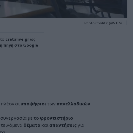
Photo Credits: @INTIME
 το
cretalive.gr
ως
η πηγή στο Google
 πλέον οι
υποψήφιοι
των
πανελλαδικών
ε συνεργασία με το
φροντιστήριο
ροτεινόμενα
θέματα
και
απαντήσεις
για
τα.