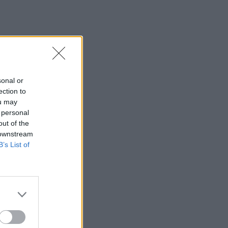
και τεχνολογία
15:36
ΔΕΕΠ Ηρακλείου: «Η Κρήτη βρίσκεται
στις προτεραιότητες της κυβέρνησης»
15:30
sonal or
Η 97χρονη που περπάτησε πάνω σε
ection to
φτερό αεροπλάνου και έσπασε το
ou may
προηγούμενο (δικό της) ρεκόρ Γκίνες
 personal
out of the
15:27
 downstream
Τελευταία βουτιά για 65χρονη στην
B’s List of
παραλία του Καβρού
15:17
Φωτιά στο νότιο Ρέθυμνο: Ο Δήμος
Αγίου Βασιλείου ευχαριστεί για το
"κύμα αλληλεγγύης"
15:15