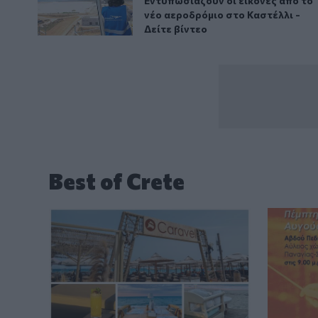
Εντυπωσιάζουν οι εικόνες από το
Εντυπωσιάζουν οι εικόνες από το
νέο αεροδρόμιο στο Καστέλλι -
Δείτε βίντεο
Best of Crete