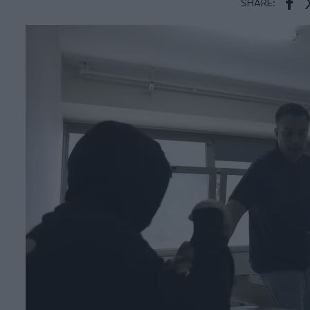
SHARE:
Face
T