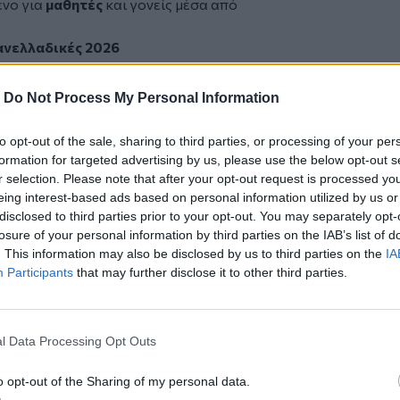
ενο για
μαθητές
και γονείς μέσα από
ανελλαδικές 2026
-
Do Not Process My Personal Information
 Πλήρης οδηγός για το 4ο Επιστημονικό Πεδίο
026: Πλήρης οδηγός για το 4ο
to opt-out of the sale, sharing to third parties, or processing of your per
εδίο
formation for targeted advertising by us, please use the below opt-out s
r selection. Please note that after your opt-out request is processed y
eing interest-based ads based on personal information utilized by us or
disclosed to third parties prior to your opt-out. You may separately opt-
losure of your personal information by third parties on the IAB’s list of
. This information may also be disclosed by us to third parties on the
IA
Participants
that may further disclose it to other third parties.
ψης, στήριξης και αλληλεγγύης για
l Data Processing Opt Outs
Ηρακλείου
o opt-out of the Sharing of my personal data.
έλεση του Νικήστρατου: η ανατριχιαστική