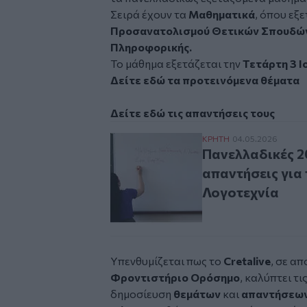
Σειρά έχουν τα
Μαθηματικά
, όπου εξ
Προσανατολισμού Θετικών Σπουδών
Πληροφορικής.
Το μάθημα εξετάζεται την
Τετάρτη 3 Ι
Δείτε εδώ τα προτεινόμενα θέματα
Δείτε εδώ τις απαντήσεις τους
Πανελλαδικές 2026:
ΚΡΗΤΗ
04.05.2026
Πανελλαδικές 2
απαντήσεις για
Λογοτεχνία
Υπενθυμίζεται πως το
Cretalive
, σε α
Φροντιστήριο Ορόσημο
, καλύπτει τι
δημοσίευση
θεμάτων
και
απαντήσεω