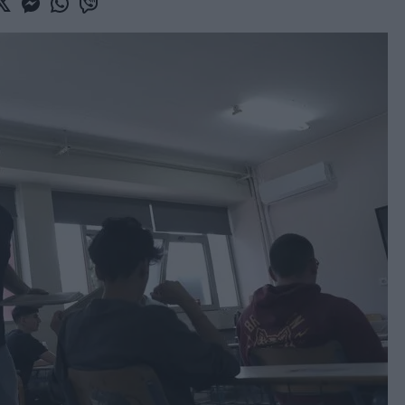
book
witter
Messenger
Whatsapp
Viber