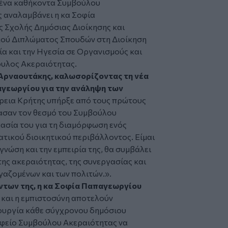
ένα καθήκοντα Συμβούλου
 αναλαμβάνει η κα Σοφία
 Σχολής Δημόσιας Διοίκησης και
κού Διπλώματος Σπουδών στη Διοίκηση
α και την Ηγεσία σε Οργανισμούς και
ουλος Ακεραιότητας.
Αρναουτάκης, καλωσορίζοντας τη νέα
γεωργίου για την ανάληψη των
ρεια Κρήτης υπήρξε από τους πρώτους
ασαν τον θεσμό του Συμβούλου
ασία του για τη διαμόρφωση ενός
τικού διοικητικού περιβάλλοντος. Είμαι
γνώση και την εμπειρία της, θα συμβάλει
ης ακεραιότητας, της συνεργασίας και
γαζομένων και των πολιτών.».
των της, η κα Σοφία Παπαγεωργίου
α και η εμπιστοσύνη αποτελούν
τουργία κάθε σύγχρονου δημόσιου
αφείο Συμβούλου Ακεραιότητας να