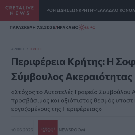
ΡΟΗ ΕΙΔΗΣΕΩΝ
ΚΡΗΤΗ
ΕΛΛΑΔΑ
ΟΙΚΟΝΟΜ
Homepage
ΠΑΡΑΣΚΕΥΗ 7.8.2026
/
ΗΡΑΚΛΕΙΟ
33 °C
ΑΡΧΙΚΗ
/
ΚΡΉΤΗ
Περιφέρεια Κρήτης: Η Σο
Σύμβουλος Ακεραιότητας
«Στόχος το Αυτοτελές Γραφείο Συμβούλου Α
προσβάσιμος και αξιόπιστος θεσμός υποστή
εργαζομένους της Περιφέρειας»
10.06.2026
NEWSROOM