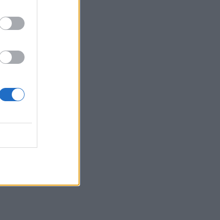
Κλαδά
12:23
Με τα σκάφη τους έσωσαν δεκάδες
ανθρώπους - Το "ευχαριστώ" στους
ιδιώτες που συνέδραμαν στην πυρκαγιά
του Αγίου Βασιλείου
12:20
Και επίσημα το Ειδικό Χωροταξικό
Πλαίσιο για τον Τουρισμό
12:17
Του έκλεψαν την αγελάδα και ξέσπασε
στα κοινωνικά δίκτυα
12:08
Υπόθεση Marfin: Προθεσμία για να
απολογηθεί την Τρίτη έλαβε η 46χρονη
11:50