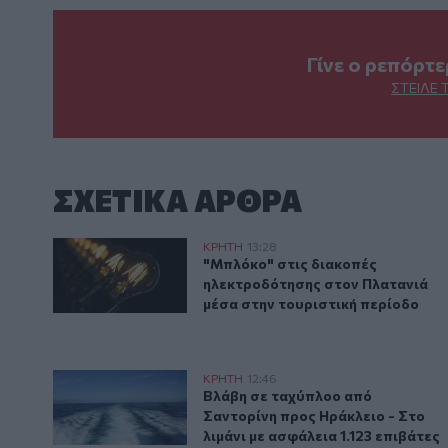
Γίνε ο ρεπόρτ
ΣΤΕΊΛΕ 
ΣΧΕΤΙΚA AΡΘΡΑ
"Μπλόκο" στις διακοπές ηλεκτροδότησης στον Πλατα
ΚΡΗΤΗ
13:28
"Μπλόκο" στις διακοπές ηλεκτρ
"Μπλόκο" στις διακοπές
ηλεκτροδότησης στον Πλατανιά
μέσα στην τουριστική περίοδο
Βλάβη σε ταχύπλοο από Σαντορίνη προς Ηράκλειο - Σ
ΚΡΗΤΗ
12:46
Βλάβη σε ταχύπλοο από Σαντορίνη
Βλάβη σε ταχύπλοο από
Σαντορίνη προς Ηράκλειο - Στο
λιμάνι με ασφάλεια 1.123 επιβάτες