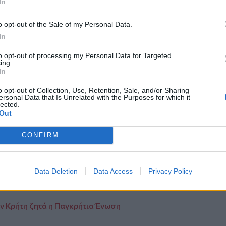
In
τες:
o opt-out of the Sale of my Personal Data.
In
ς Κρήτης
to opt-out of processing my Personal Data for Targeted
ing.
ιότητας
In
o opt-out of Collection, Use, Retention, Sale, and/or Sharing
ersonal Data that Is Unrelated with the Purposes for which it
lected.
Out
από την
Κρήτη
και τα
Χανιά
CONFIRM
στο πόδι την Πυροσβεστική
Data Deletion
Data Access
Privacy Policy
η της ιστορικής γέφυρας του Κερίτη ζητά
ν Κρήτη ζητά η Παγκρήτια Ένωση