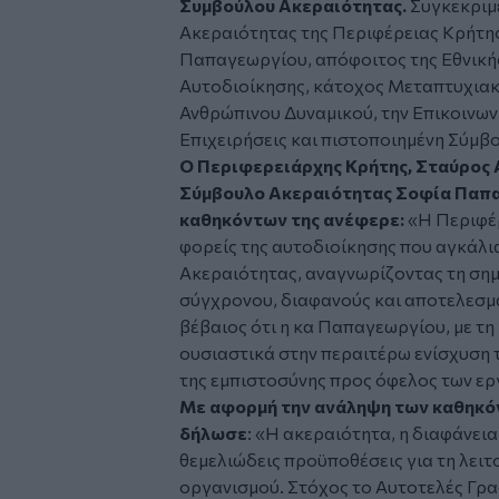
Συμβούλου Ακεραιότητας.
Συγκεκριμ
Ακεραιότητας της Περιφέρειας Κρήτης
Παπαγεωργίου, απόφοιτος της Εθνικής
Αυτοδιοίκησης, κάτοχος Μεταπτυχια
Ανθρώπινου Δυναμικού, την Επικοινωνί
Επιχειρήσεις και πιστοποιημένη Σύμβ
Ο Περιφερειάρχης Κρήτης, Σταύρος 
Σύμβουλο Ακεραιότητας Σοφία Παπα
καθηκόντων της ανέφερε:
«Η Περιφέ
φορείς της αυτοδιοίκησης που αγκάλι
Ακεραιότητας, αναγνωρίζοντας τη σημ
σύγχρονου, διαφανούς και αποτελεσμα
βέβαιος ότι η κα Παπαγεωργίου, με τη 
ουσιαστικά στην περαιτέρω ενίσχυση τ
της εμπιστοσύνης προς όφελος των ερ
Με αφορμή την ανάληψη των καθηκόν
δήλωσε
: «Η ακεραιότητα, η διαφάνει
θεμελιώδεις προϋποθέσεις για τη λει
οργανισμού. Στόχος το Αυτοτελές Γρ