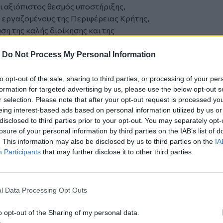
ι αξιόπιστος θεσμός υποστήριξης,
 εργαζομένους της Περιφέρειας Κρήτης,
η της καλής διοίκησης και της
μόσια διοίκηση».
-
Do Not Process My Personal Information
 που θεσπίστηκε με τον ν. 4795/2021,
 και προώθησης της ακεραιότητας στη
to opt-out of the sale, sharing to third parties, or processing of your per
formation for targeted advertising by us, please use the below opt-out s
λούς Γραφείου Συμβούλου Ακεραιότητας
r selection. Please note that after your opt-out request is processed y
ένους σε ζητήματα δεοντολογίας,
eing interest-based ads based on personal information utilized by us or
ουσης συμφερόντων, ίσης μεταχείρισης,
disclosed to third parties prior to your opt-out. You may separately opt-
ς φαινομένων βίας και παρενόχλησης
losure of your personal information by third parties on the IAB’s list of
. This information may also be disclosed by us to third parties on the
IA
 ο Σύμβουλος Ακεραιότητας
ασκεί και τα
Participants
that may further disclose it to other third parties.
ής και Παρακολούθησης Αναφορών
022, ενώ το Αυτοτελές Γραφείο
σης το αρμόδιο σημείο υποβολής και
l Data Processing Opt Outs
φθορά ή κακοδιοίκηση, σύμφωνα με το
ύει.
o opt-out of the Sharing of my personal data.
αιότητας εδρεύει στα Χανιά, στο κτίριο