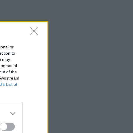
12:42
Στο 3,4% υποχώρησε ο πληθωρισμός
τον Ιούλιο
12:39
Xειροπέδες σε 16χρονο στη Φλωρεντία
για την κατηγορία προπαγανδιστικής
sonal or
δράσης με τρομοκρατικό κίνητρο
ection to
ou may
12:34
 personal
Από τον αργαλειό στο εφτάζυμο: Η
out of the
Κασταμονίτσα ζωντανεύει μνήμες και
 downstream
γεύσεις άλλων εποχών
B’s List of
12:32
Συνελήφθη στη Γερμανία 31χρονος
καταζητούμενος για τρεις
ανθρωποκτονίες στην Ελλάδα
12:25
Λακωνία: Θανατηφόρο τροχαίο στον