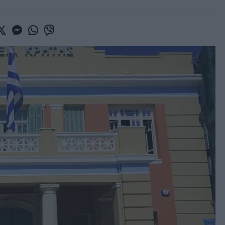
book
witter
Messenger
Whatsapp
Viber