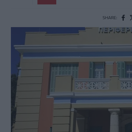
SHARE:
Face
T