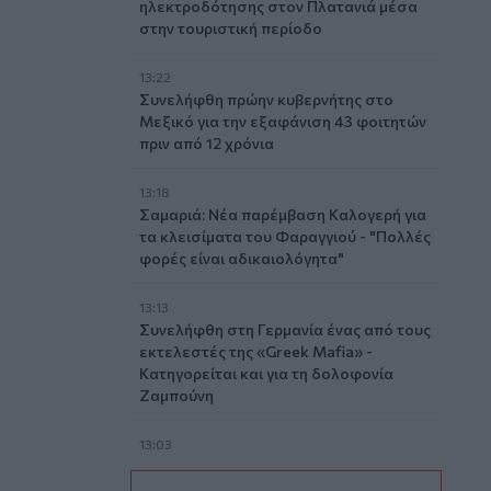
ηλεκτροδότησης στον Πλατανιά μέσα
στην τουριστική περίοδο
13:22
Συνελήφθη πρώην κυβερνήτης στο
Μεξικό για την εξαφάνιση 43 φοιτητών
πριν από 12 χρόνια
13:18
Σαμαριά: Νέα παρέμβαση Καλογερή για
τα κλεισίματα του Φαραγγιού - "Πολλές
φορές είναι αδικαιολόγητα"
13:13
Συνελήφθη στη Γερμανία ένας από τους
εκτελεστές της «Greek Mafia» -
Κατηγορείται και για τη δολοφονία
Ζαμπούνη
13:03
Κρητικές γεύσεις και μουσική
παράδοση σε μια ξεχωριστή βραδιά