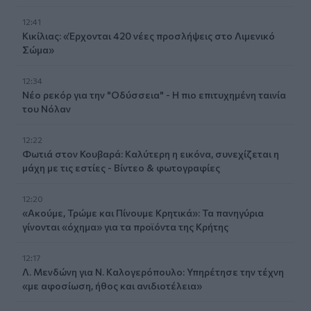
12:41
Κικίλιας: «Έρχονται 420 νέες προσλήψεις στο Λιμενικό
Σώμα»
12:34
Νέο ρεκόρ για την "Οδύσσεια" - Η πιο επιτυχημένη ταινία
του Νόλαν
12:22
Φωτιά στον Κουβαρά: Καλύτερη η εικόνα, συνεχίζεται η
μάχη με τις εστίες - Βίντεο & φωτογραφίες
12:20
«Ακούμε, Τρώμε και Πίνουμε Κρητικά»: Τα πανηγύρια
γίνονται «όχημα» για τα προϊόντα της Κρήτης
12:17
Λ. Μενδώνη για Ν. Καλογερόπουλο: Υπηρέτησε την τέχνη
«με αφοσίωση, ήθος και ανιδιοτέλεια»