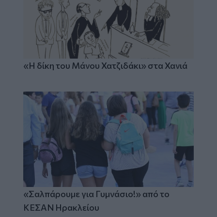
«Η δίκη του Μάνου Χατζιδάκι» στα Χανιά
«Σαλπάρουμε για Γυμνάσιο!» από το
ΚΕΣΑΝ Ηρακλείου