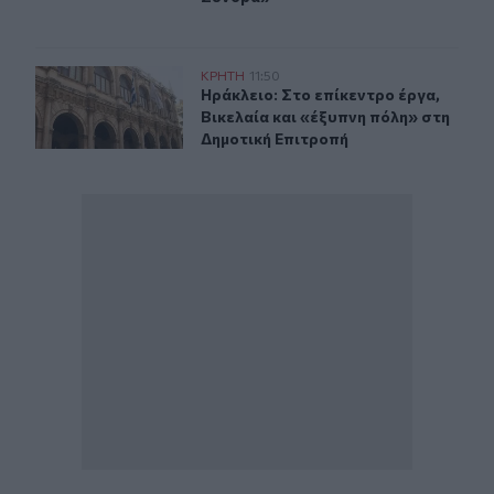
Ηράκλειο: Συνεδριάζει την Τρίτη η Δημοτική Επιτροπή - 
ΚΡΗΤΗ
11:50
Ηράκλειο: Στο επίκεντρο έργα, Βικ
Ηράκλειο: Στο επίκεντρο έργα,
Βικελαία και «έξυπνη πόλη» στη
Δημοτική Επιτροπή