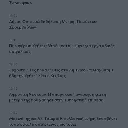
Σαρακήνικο
13:22
Δήμος Φαιστού: Εκδήλωση Μνήμης Πεσόντων
Σκουρβούλων
13:11
Περιφέρεια Κρήτης: Μισό εκατομ. ευρώ για έργα οδικής
ασφάλειας
12:56
Έρχονται νέες προσλήψεις στο Λιμενικό - "Ενισχύσαμε
ήδη την Κρήτη" λέει ο Κικίλιας
12:49
Αφροδίτη Νέστορα: Η σπαρακτική ανάρτηση για τη
μητέρα της που χάθηκε στην εμπρηστική επίθεση
12:42
Μαρινάκης για Αλ. Τσίπρα: Η συλλογική μνήμη δεν σβήνει
τόσο εύκολα όσο εκείνος πιστεύει