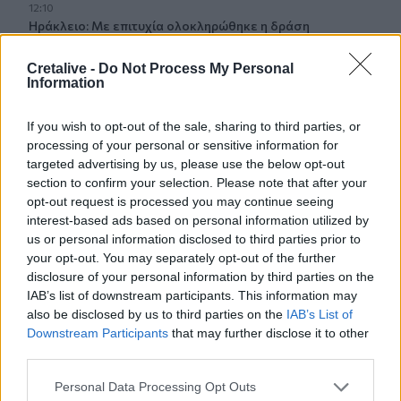
12:10
Ηράκλειο: Με επιτυχία ολοκληρώθηκε η δράση
«Μαγειρέματα – Ιστορίες χωρίς Σύνορα»
Cretalive -
Do Not Process My Personal
Information
12:02
Χερσόνησος: Τίμησαν τη μνήμη και την προσφορά του
Μενέλαου Παρλαμά - Φωτογραφίες
If you wish to opt-out of the sale, sharing to third parties, or
processing of your personal or sensitive information for
11:53
targeted advertising by us, please use the below opt-out
Πάτρα: Παιδί 2,5 χρόνων έπεσε από μπαλκόνι - Δέντρο
section to confirm your selection. Please note that after your
του έσωσε τη ζωή
opt-out request is processed you may continue seeing
interest-based ads based on personal information utilized by
11:50
us or personal information disclosed to third parties prior to
Ηράκλειο: Στο επίκεντρο έργα, Βικελαία και «έξυπνη
your opt-out. You may separately opt-out of the further
πόλη» στη Δημοτική Επιτροπή
disclosure of your personal information by third parties on the
IAB’s list of downstream participants. This information may
11:49
also be disclosed by us to third parties on the
IAB’s List of
Σητεία: Ο Λευτέρης Σουλτάτος και η Βάσω Λασκαράκη
Downstream Participants
that may further disclose it to other
συναντούν τις « Χρυσοχέρες»
third parties.
Personal Data Processing Opt Outs
11:45