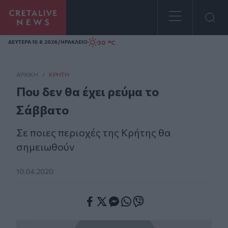
Homepage
/
30 °C
ΔΕΥΤΕΡΑ 10.8.2026
ΗΡΑΚΛΕΙΟ
ΑΡΧΙΚΗ
/
ΚΡΉΤΗ
Που δεν θα έχει ρεύμα το
Σάββατο
Σε ποιες περιοχές της Κρήτης θα
σημειωθούν
10.04.2020
Facebook
Twitter
Messenger
Whatsapp
Viber