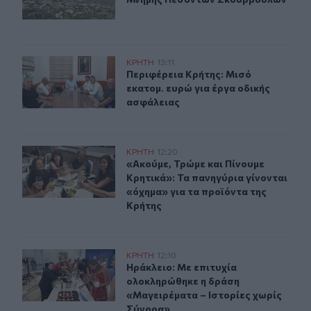
Περιφέρεια Κρήτης: Μισό εκατομ. ευρώ για έργα οδική
ΚΡΗΤΗ
13:11
Περιφέρεια Κρήτης: Μισό εκατομ. ε
Περιφέρεια Κρήτης: Μισό
εκατομ. ευρώ για έργα οδικής
ασφάλειας
«Ακούμε, Τρώμε και Πίνουμε Κρητικά»: Τα πανηγύρια γί
ΚΡΗΤΗ
12:20
«Ακούμε, Τρώμε και Πίνουμε Κρητικ
«Ακούμε, Τρώμε και Πίνουμε
Κρητικά»: Τα πανηγύρια γίνονται
«όχημα» για τα προϊόντα της
Κρήτης
Ηράκλειο: Με επιτυχία ολοκληρώθηκε η δράση «Μαγειρ
ΚΡΗΤΗ
12:10
Ηράκλειο: Με επιτυχία ολοκληρώθη
Ηράκλειο: Με επιτυχία
ολοκληρώθηκε η δράση
«Μαγειρέματα – Ιστορίες χωρίς
Σύνορα»