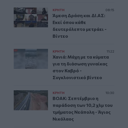
ΚΡΗΤΗ
08:15
Άμεση Δράση και ΔΙ.ΑΣ:
Εκεί όπου κάθε
δευτερόλεπτο μετράει -
Βίντεο
ΚΡΗΤΗ
11:22
Χανιά: Μάχη με τα κύματα
για τη διάσωση γυναίκας
στον Καβρό -
Συγκλονιστικό βίντεο
ΚΡΗΤΗ
10:30
ΒΟΑΚ: Σεπτέμβριο η
παράδοση των 10,2 χλμ του
τμήματος Νεάπολη - Άγιος
Νικόλαος