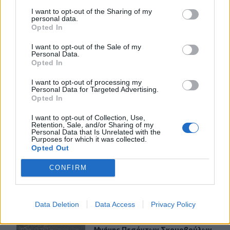
Εκδήλωση τιμής και μνήμης για τους 35 Εθνομάρτυρες στο
I want to opt-out of the Sharing of my
Σάρχο
personal data.
Opted In
ΠΕΡΙΣΣΟΤΕΡΑ
I want to opt-out of the Sale of my
Personal Data.
Opted In
I want to opt-out of processing my
Personal Data for Targeted Advertising.
Opted In
ΣΧΕΤΙΚA AΡΘΡΑ
I want to opt-out of Collection, Use,
Retention, Sale, and/or Sharing of my
Personal Data that Is Unrelated with the
Purposes for which it was collected.
Δήμος Μινώα Πεδιάδας: Συνολικά 285 ζώα έλαβαν κτην
ΚΡΗΤΗ
13:35
Opted Out
Δήμος Μινώα Πεδιάδας: Συνολικά 2
Δήμος Μινώα Πεδιάδας:
Συνολικά 285 ζώα έλαβαν
CONFIRM
κτηνιατρική φροντίδα!
Data Deletion
Data Access
Privacy Policy
Δήμος Φαιστού: Εκδήλωση Μνήμης Πεσόντων Σκουρβο
ΚΡΗΤΗ
13:22
Δήμος Φαιστού: Εκδήλωση Μνήμης
Δήμος Φαιστού: Εκδήλωση
Μνήμης Πεσόντων Σκουρβούλων