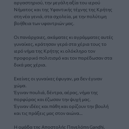
αργαστηριού, την μεγάλη αξία του ιερού
Νήματος και της Υφαντικής τέχνης της Κρήτης
στη νέα γενιά, στα σχολεία, με την πολύτιμη
βοήθεια των υφαντριών μας.
Οι πανάρχαιες, ακάματες κι αγράμματες αυτές
γυναίκες, κράτησαν γερά στα χέρια τους το
ιερό νήμα της Κρήτης κι ολόκληρο τον
προφορικό πολιτισμό και τον παρέδωσαν στα
δικά μας χέρια.
Εκείνες οι γυναίκες έφυγαν, μα δεν έγιναν
χώμα.
Έγιναν πουλιά, δέντρα, αέρας, νήμα της
πορφύρας και έζωσαν την ψυχή μας.
Έγιναν ιδέες και πάθη και ορίζουν την βουλή
και τις πράξεις μας στον αιώνα…
Η ομάδα της Αποστολής Πηνελόπη Gandhi,