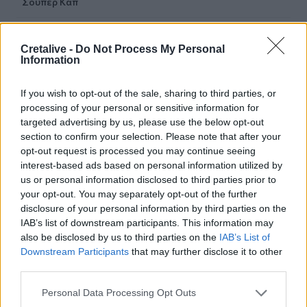
Σούπερ Καπ
15:54
Ο Γ. Αγριμανάκης Αντιδήμαρχος Υπηρεσίας το Σάββατο 8
Cretalive -
Do Not Process My Personal
Information
και την Κυριακή 9 Αυγούστου
15:48
If you wish to opt-out of the sale, sharing to third parties, or
Δυτική Αττική: Ολοκληρώθηκαν οι αυτοψίες στις
processing of your personal or sensitive information for
πυρόπληκτες περιοχές
targeted advertising by us, please use the below opt-out
section to confirm your selection. Please note that after your
15:43
opt-out request is processed you may continue seeing
Εντυπωσιάζουν οι εικόνες από το νέο αεροδρόμιο στο
interest-based ads based on personal information utilized by
Καστέλλι - Δείτε βίντεο
us or personal information disclosed to third parties prior to
your opt-out. You may separately opt-out of the further
15:38
disclosure of your personal information by third parties on the
Πολιτική Προστασία: Νέα εναέρια μέσα και τεχνολογία
IAB’s list of downstream participants. This information may
also be disclosed by us to third parties on the
IAB’s List of
Downstream Participants
that may further disclose it to other
15:36
ΔΕΕΠ Ηρακλείου: «Η Κρήτη βρίσκεται στις
third parties.
προτεραιότητες της κυβέρνησης»
Personal Data Processing Opt Outs