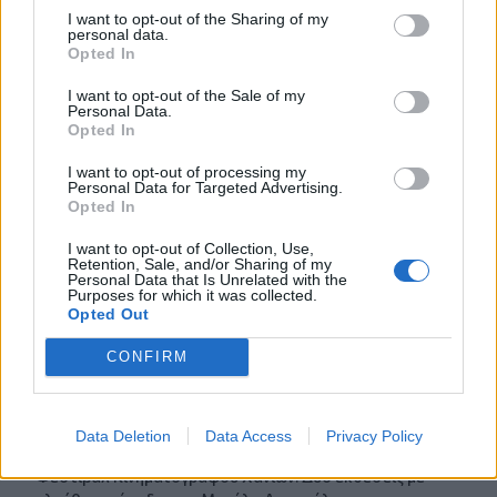
15:30
I want to opt-out of the Sharing of my
Η 97χρονη που περπάτησε πάνω σε φτερό αεροπλάνου
personal data.
και έσπασε το προηγούμενο (δικό της) ρεκόρ Γκίνες
Opted In
I want to opt-out of the Sale of my
15:27
Personal Data.
Τελευταία βουτιά για 65χρονη στην παραλία του Καβρού
Opted In
I want to opt-out of processing my
15:17
Personal Data for Targeted Advertising.
Φωτιά στο νότιο Ρέθυμνο: Ο Δήμος Αγίου Βασιλείου
Opted In
ευχαριστεί για το "κύμα αλληλεγγύης"
I want to opt-out of Collection, Use,
Retention, Sale, and/or Sharing of my
15:15
Personal Data that Is Unrelated with the
«Τα έχω χάσει όλα»: Συντετριμμένος ο πατέρας και
Purposes for which it was collected.
σύζυγος των θυμάτων στο τροχαίο στις Σέρρες
Opted Out
CONFIRM
15:11
Επίσκεψη του Δημάρχου του Δήμου Σαρωνικού στο
ΕΛ.ΚΕ.Θ.Ε. στην Ανάβυσσο
Data Deletion
Data Access
Privacy Policy
15:08
Φεστιβάλ Κινηματογράφου Χανίων: Δύο εκθέσεις με