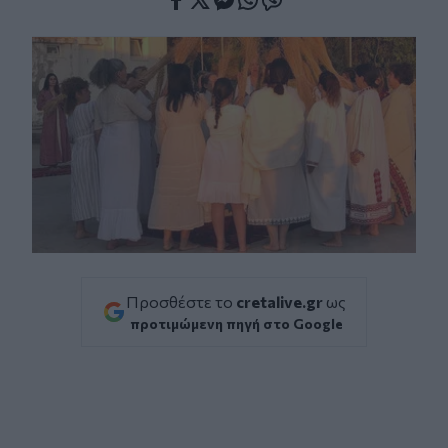
Facebook
Twitter
Messenger
Whatsapp
Viber
Προσθέστε το
cretalive.gr
ως
προτιμώμενη πηγή στο Google