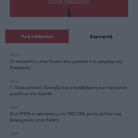
ΣΤΕΊΛΕ ΤΗΝ ΕΊΔΗΣΗ
Ροή ειδήσεων
Δημοφιλή
16:55
Οι τουαλέτες στην Κνωσό και η μπάρα στο φαράγγι της
Σαμαριάς!
16:51
Γ. Πλακιωτάκης: Συνεχίζεται η αναβάθμιση των σχολικών
μονάδων στο Λασίθι
16:41
Στο ΥΠΕΝ οι προτάσεις του ΤΕΕ/ΤΑΚ για το μέλλον της
βιομηχανίας στην Κρήτη
16:37