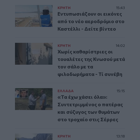
ΚΡΗΤΗ
15:43
Εντυπωσιάζουν οι εικόνες
από το νέο αεροδρόμιο στο
Καστέλλι - Δείτε βίντεο
ΚΡΗΤΗ
14:02
Χωρίς καθαρίστριες οι
τουαλέτες της Κνωσού μετά
τον σάλο με τα
φιλοδωρήματα - Τί συνέβη
ΕΛΛAΔΑ
15:15
«Τα έχω χάσει όλα»:
Συντετριμμένος ο πατέρας
και σύζυγος των θυμάτων
στο τροχαίο στις Σέρρες
ΚΡΗΤΗ
13:18