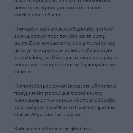
όλων των βαθμίδων από όλη την Ελλάδα και
μαθητές της Κρήτης, οι οποίοι έσπειραν
και θέρισαν το Λινάρι.
Η σπορά, η καλλιέργεια, ο θερισμός, η τελετή
ευγνωμοσύνης προς τον Θεό και τη φύση,
αφυπνίζουν αυτόματα την άρρηκτη σχέση μας
με τη γη, την αρχέγονη γνώση, τη δημιουργία
του αληθούς, τη βλάστηση, την καρποφορία, το
σόδιασμα του καρπού και την δημιουργία του
νήματος.
Η Αποστολή μας, αντιστέκεται στη φθοροποιό
πραγματικότητα του μιμητισμού και της
ομοιομορφίας των καιρών, υλοποιεί αθόρυβα
τους στόχους που έθεσε το Πανεπιστήμιο Των
Ορέων 20 χρόνια, έως σήμερα.
Καθημερινά διδάσκει την ηθική του