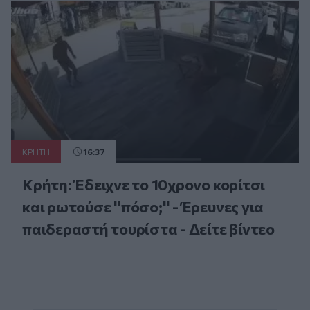
ΚΡΗΤΗ
16:37
Κρήτη: Έδειχνε το 10χρονο κορίτσι
και ρωτούσε "πόσο;" - Έρευνες για
παιδεραστή τουρίστα - Δείτε βίντεο