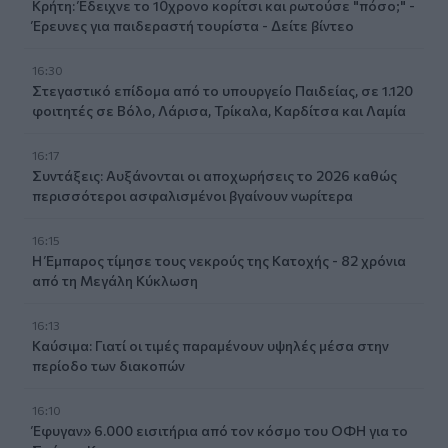
Κρήτη: Έδειχνε το 10χρονο κορίτσι και ρωτούσε "πόσο;" -
Έρευνες για παιδεραστή τουρίστα - Δείτε βίντεο
16:30
Στεγαστικό επίδομα από το υπουργείο Παιδείας, σε 1.120
φοιτητές σε Βόλο, Λάρισα, Τρίκαλα, Καρδίτσα και Λαμία
16:17
Συντάξεις: Αυξάνονται οι αποχωρήσεις το 2026 καθώς
περισσότεροι ασφαλισμένοι βγαίνουν νωρίτερα
16:15
Η Έμπαρος τίμησε τους νεκρούς της Κατοχής - 82 χρόνια
από τη Μεγάλη Κύκλωση
16:13
Καύσιμα: Γιατί οι τιμές παραμένουν υψηλές μέσα στην
περίοδο των διακοπών
16:10
Έφυγαν» 6.000 εισιτήρια από τον κόσμο του ΟΦΗ για το