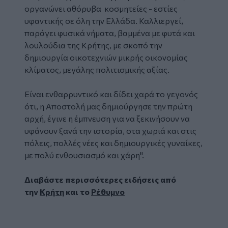
οργανώνει αθόρυβα κοσμητείες - εστίες
υφαντικής σε όλη την Ελλάδα. Καλλιεργεί,
παράγει φυσικά νήματα, βαμμένα με φυτά και
λουλούδια της Κρήτης, με σκοπό την
δημιουργία οικοτεχνιών μικρής οικονομίας
κλίματος, μεγάλης πολιτισμικής αξίας.
Είναι ενθαρρυντικό και δίδει χαρά το γεγονός
ότι, η Αποστολή μας δημιούργησε την πρώτη
αρχή, έγινε η έμπνευση για να ξεκινήσουν να
υφάνουν ξανά την ιστορία, στα χωριά και στις
πόλεις, πολλές νέες και δημιουργικές γυναίκες,
με πολύ ενθουσιασμό και χάρη".
Διαβάστε περισσότερες ειδήσεις από
την
Κρήτη
και το
Ρέθυμνο