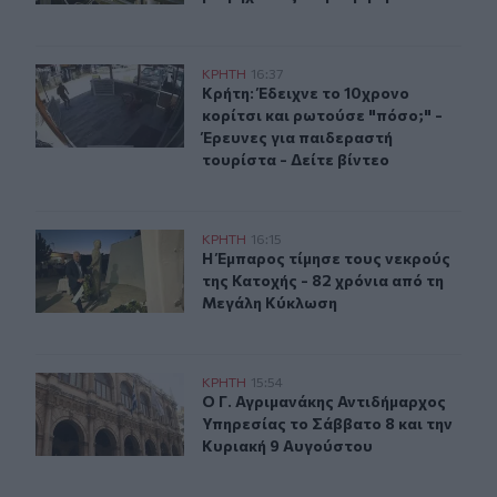
Κρήτη: Έδειχνε το 10χρονο κορίτσι και ρωτούσε "πόσο;"
ΚΡΗΤΗ
16:37
Κρήτη: Έδειχνε το 10χρονο κορίτσι 
Κρήτη: Έδειχνε το 10χρονο
κορίτσι και ρωτούσε "πόσο;" -
Έρευνες για παιδεραστή
τουρίστα - Δείτε βίντεο
Βιάννος: Εκδήλωση για την 82η Επέτειο της Μεγάλης Κ
ΚΡΗΤΗ
16:15
Η Έμπαρος τίμησε τους νεκρούς τη
Η Έμπαρος τίμησε τους νεκρούς
της Κατοχής - 82 χρόνια από τη
Μεγάλη Κύκλωση
Ο Γ. Αγριμανάκης Αντιδήμαρχος Υπηρεσίας το Σάββατο 
ΚΡΗΤΗ
15:54
Ο Γ. Αγριμανάκης Αντιδήμαρχος Υπ
Ο Γ. Αγριμανάκης Αντιδήμαρχος
Υπηρεσίας το Σάββατο 8 και την
Κυριακή 9 Αυγούστου