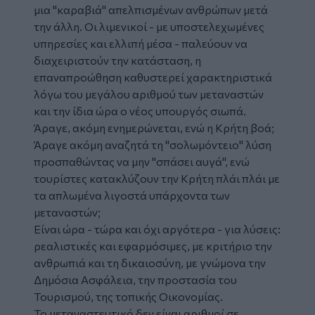
μια "καραβιά" απελπισμένων ανθρώπων μετά
την άλλη. Οι λιμενικοί - με υποστελεχωμένες
υπηρεσίες και ελλιπή μέσα - παλεύουν να
διαχειριστούν την κατάσταση, η
επαναπροώθηση καθυστερεί χαρακτηριστικά
λόγω του μεγάλου αριθμού των μεταναστών
και την ίδια ώρα ο νέος υπουργός σιωπά.
Άραγε, ακόμη ενημερώνεται, ενώ η Κρήτη βοά;
Άραγε ακόμη αναζητά τη "σολωμόντειο" λύση
προσπαθώντας να μην "σπάσει αυγά", ενώ
τουρίστες κατακλύζουν την Κρήτη πλάι πλάι με
τα απλωμένα λιγοστά υπάρχοντα των
μεταναστών;
Είναι ώρα - τώρα και όχι αργότερα - για λύσεις:
ρεαλιστικές και εφαρμόσιμες, με κριτήριο την
ανθρωπιά και τη δικαιοσύνη, με γνώμονα την
Δημόσια Ασφάλεια, την προστασία του
Τουρισμού, της τοπικής Οικονομίας.
Το μεταναστευτικό δεν είναι αριθμοί σε