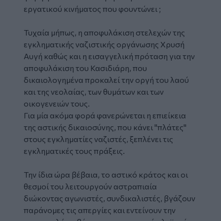
εργατικού κινήματος που φουντώνει ;
Τυχαία μήπως, η αποφυλάκιση στελεχών της
εγκληματικής ναζιστικής οργάνωσης Χρυσή
Αυγή καθώς και η εισαγγελική πρόταση για την
αποφυλάκιση του Κασιδιάρη, που
δικαιολογημένα προκαλεί την οργή του λαού
και της νεολαίας, των θυμάτων και των
οικογενειών τους.
Για μία ακόμα φορά φανερώνεται η επιείκεια
της αστικής δικαιοσύνης, που κάνει "πλάτες"
στους εγκληματίες ναζιστές, ξεπλένει τις
εγκληματικές τους πράξεις.
Την ίδια ώρα βέβαια, το αστικό κράτος και οι
θεσμοί του λειτουργούν αστραπιαία
διώκοντας αγωνιστές, συνδικαλιστές, βγάζουν
παράνομες τις απεργίες και εντείνουν την