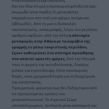
επικοινωνιακή εκμετάλλευση.
Και την ίδια στιγμή η προσωρινή φιλοξενία έχει
ακυρωθεί στην πράξη. Οι μετανάστες
παραμένουν στο νησί για ημέρες ακόμα και
εβδομάδες. Από τη μια οι δυσκολίες
ταυτοποίησης, καταγραφής, λόγω του μεγάλου
αριθμού αφίξεων, από την άλλη
η αδυναμία
μεταφοράς στην Αθήνα με τα καράβια της
γραμμής εν μέσω τουριστικής περιόδου,
έχουν καθιερώσει ένα σύστημα προώθησης
που απαιτεί αρκετές ημέρες.
Από την πλευρά
τους οι φορείς της αυτοδιοίκησης, δικαίως
μιλάνε για εγκατάλειψη. Ούτε προσωρινές
δομές, ούτε χρηματοδότηση για τη διαχείριση
της κατάστασης.
Πραγματικά, φαίνεται πως δεν διδάχτηκαν από
τις προηγούμενες κρίσεις του
μεταναστευτικού. Το Λιμενικό Σώμα
υποστελεχωμένο, τα πλωτά μέσα ανεπαρκή και