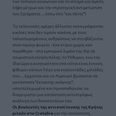
των τοπικών κοινωνιών και το αίτημα για άμεση
λήψη μέτρων και την στρατηγική αντιμετώπιση
του ζητήματος ... έστω στο "και πέντε"!
Τις τελευταίες ημέρες άλλωστε καταγράφονται
εικόνες που δεν τιμούν κανένα, με τους
ταλαιπωρημένους ανθρώπους να στοιβάζονται
στον πρώην ψυγείο -ένα κτίριο χωρίς καν
παράθυρα - στο εμπορικό λιμάνι της 3ης σε
τουριστική κίνηση πόλης, το Ρέθυμνο, ενώ την
ίδια ώρα η κινητικότητα στα νότια είναι έντονη,
ψίθυροι κάνουν λόγο για εκατοντάδες χιλιάδες
που ... έρχονται και το Λιμενικό βρίσκεται σε
κατάσταση "έκτακτης ανάγκης",
υποστελεχωμένο και προσπαθώντας να
διαχειριστεί μια κατάσταση αντιστρόφως
ανάλογη των δυνατοτήτων του.
Οι βουλευτές της αντιπολίτευσης της Κρήτης
μιλούν στο Cretalive
για την κατάσταση,