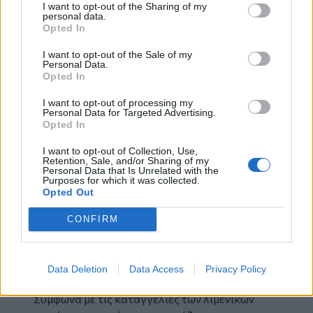
I want to opt-out of the Sharing of my
Στο πλαίσιο της πρότασής του ο
personal data.
Opted In
κ.Μαμουλάκης
προτείνει τη διάθεση πλοίων
μεταφοράς προσωπικού του Πολεμικού
I want to opt-out of the Sale of my
Ναυτικού για την άμεση μεταφορά των
Personal Data.
Opted In
μεταναστών στην Αττική, απεμπλοκή
Λιμενικού και Αυτοδιοίκησης από τη
I want to opt-out of processing my
Personal Data for Targeted Advertising.
μεταφορά των μεταναστών με λεωφορεία
.
Opted In
Όπως τονίζει, μεταξύ άλλων, σε δήλωσή του:
«Η Κρήτη βιώνει το τελευταίο διάστημα μια
I want to opt-out of Collection, Use,
Retention, Sale, and/or Sharing of my
πρωτοφανή πίεση από τις αυξημένες αφίξεις
Personal Data that Is Unrelated with the
Purposes for which it was collected.
μεταναστών, με τα επίσημα στοιχεία να
Opted Out
καταγράφουν πάνω από 7.000 αφίξεις μόνο το
πρώτο εξάμηνο του 2025. Δηλαδή αύξηση της
CONFIRM
τάξης του 258% σε σχέση με το αντίστοιχο
περσινό διάστημα. Η πραγματικότητα αυτή
έχει οδηγήσει σε συνθήκες που δεν τιμούν ούτε
Data Deletion
Data Access
Privacy Policy
το κράτος δικαίου ούτε την κοινωνία μας.
Σύμφωνα με τις καταγγελίες των λιμενικών