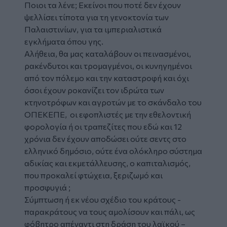
Ποιοι τα λένε; Εκείνοι που ποτέ δεν έχουν
ψελλίσει τίποτα για τη γενοκτονία των
Παλαιστινίων, για τα ιμπεριαλιστικά
εγκλήματα όπου γης.
Αλήθεια, θα μας καταλάβουν οι πεινασμένοι,
ρακένδυτοι και τρομαγμένοι, οι κυνηγημένοι
από τον πόλεμο και την καταστροφή και όχι
όσοι έχουν ροκανίζει τον ιδρώτα των
κτηνοτρόφων και αγροτών με το σκάνδαλο του
ΟΠΕΚΕΠΕ, οι εφοπλιστές με την εθελοντική
φορολογία ή οι τραπεζίτες που εδώ και 12
χρόνια δεν έχουν αποδώσει ούτε σεντς στο
ελληνικό δημόσιο, ούτε ένα ολόκληρο σύστημα
αδικίας και εκμετάλλευσης, ο καπιταλισμός,
που προκαλεί φτώχεια, ξεριζωμό και
προσφυγιά ;
Σύμπτωση ή εκ νέου σχέδιο του κράτους -
παρακράτους να τους αμολίσουν και πάλι, ως
φόβητρο απέναντι στη δράση του λαϊκού –