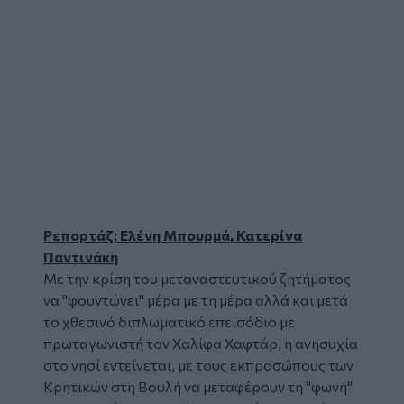
Ρεπορτάζ: Ελένη Μπουρμά, Κατερίνα
Παντινάκη
Με την κρίση του
μεταναστευτικού
ζητήματος
να "φουντώνει" μέρα με τη μέρα αλλά και μετά
το χθεσινό διπλωματικό επεισόδιο με
πρωταγωνιστή τον Χαλίφα Χαφτάρ, η ανησυχία
στο νησί εντείνεται, με τους εκπροσώπους των
Κρητικών στη
Βουλή
να μεταφέρουν τη "φωνή"