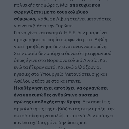
πολιτικής της χώρας. Μια
αποτυχία που
σφραγίζεται με το τουρκολιβυκό
σύμφωνο,
καθώς η Λιβύη στέλνει μετανάστες
για να εκβιάσει την Ευρώπη.
Για να γίνει κατανοητό. Η Ε.Ε. δεν μπορεί να
προχωρήσει σε καμία συμφωνία με τη Λιβύη
γιατί η κυβέρνηση δεν είναι αναγνωρισμένη.
Στην ουσία δεν υπάρχει δυνατότητα φραγμού,
όπως έγινε στο Βορειονατολικό Αιγαίο. Και
ενώ τα ήξεραν αυτά. Και ενώ αλλάζουν οι
ηγεσίες στο Υπουργείο Μετανάστευσης και
Ασύλου φτάσαμε στο και πέντε.
Η κυβέρνηση έχει αποτύχει να οργανώσει
ένα υποτυπώδες ανθρώπινο σύστημα
πρώτης υποδοχής στην Κρήτη
. Δεν ασκεί τις
αρμοδιότητες της εκβιάζοντας στην πράξη, την
αυτοδιοίκηση να καλύψει τα κενά. Δεν υπάρχει
κανένα σχέδιο, μόνο δηλώσεις και