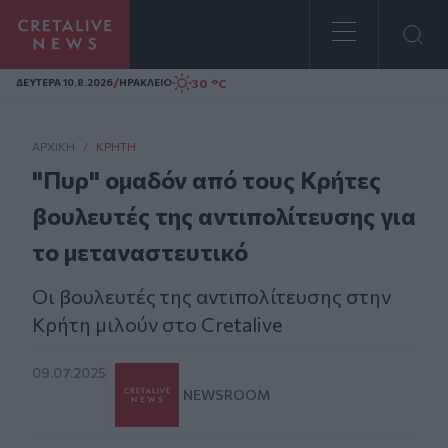
Homepage
/
30 °C
ΔΕΥΤΕΡΑ 10.8.2026
ΗΡΑΚΛΕΙΟ
ΑΡΧΙΚΗ
/
ΚΡΉΤΗ
"Πυρ" ομαδόν από τους Κρήτες
βουλευτές της αντιπολίτευσης για
το μεταναστευτικό
Οι βουλευτές της αντιπολίτευσης στην
Κρήτη μιλούν στο Cretalive
09.07.2025
NEWSROOM