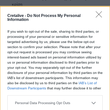
κρίση
Image
Cretalive -
Do Not Process My Personal
Information
If you wish to opt-out of the sale, sharing to third parties, or
processing of your personal or sensitive information for
targeted advertising by us, please use the below opt-out
section to confirm your selection. Please note that after your
opt-out request is processed you may continue seeing
interest-based ads based on personal information utilized by
us or personal information disclosed to third parties prior to
Ανήσυχος ιδίως μετά τις χθεσινές εξελίξεις με
your opt-out. You may separately opt-out of the further
disclosure of your personal information by third parties on the
τον
Χαλίφα Χαφτάρ
εμφανίζεται
ο βουλευτής
IAB’s list of downstream participants. This information may
ΣΥΡΙΖΑ Ηρακλείου,
Χάρης Μαμουλάκης
,
also be disclosed by us to third parties on the
IAB’s List of
καταθέτοντας κριτική αλλά και πρόταση, ενώ
Downstream Participants
that may further disclose it to other
παράλληλα πρόκειται να καλέσει στη Βουλή
third parties.
τον νέο υπουργό Μετανάστευσης & Ασύλου
Θ.Πλεύρη στο πλαίσιο επίκαιρης ερώτησης
Personal Data Processing Opt Outs
προκειμένου να δώσει απαντήσεις.