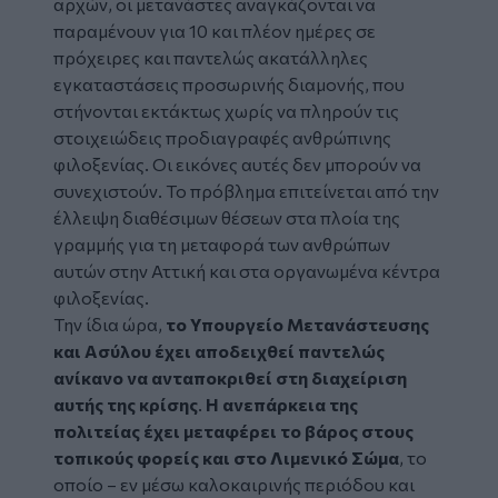
αρχών, οι μετανάστες αναγκάζονται να
παραμένουν για 10 και πλέον ημέρες σε
πρόχειρες και παντελώς ακατάλληλες
εγκαταστάσεις προσωρινής διαμονής, που
στήνονται εκτάκτως χωρίς να πληρούν τις
στοιχειώδεις προδιαγραφές ανθρώπινης
φιλοξενίας. Οι εικόνες αυτές δεν μπορούν να
συνεχιστούν. Το πρόβλημα επιτείνεται από την
έλλειψη διαθέσιμων θέσεων στα πλοία της
γραμμής για τη μεταφορά των ανθρώπων
αυτών στην Αττική και στα οργανωμένα κέντρα
φιλοξενίας.
Την ίδια ώρα,
το Υπουργείο Μετανάστευσης
και Ασύλου έχει αποδειχθεί παντελώς
ανίκανο να ανταποκριθεί στη διαχείριση
αυτής της κρίσης
.
Η ανεπάρκεια της
πολιτείας έχει μεταφέρει το βάρος στους
τοπικούς φορείς και στο Λιμενικό Σώμα
, το
οποίο – εν μέσω καλοκαιρινής περιόδου και