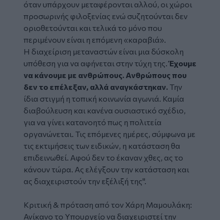
όταν υπάρχουν μεταφέρονται αλλού, οι χώροι
προσωρινής φιλοξενίας ενώ συζητούνται δεν
οριοθετούνται και τελικά το μόνο που
περιμένουν είναι η επόμενη «καραβιά».
Η διαχείριση μεταναστών είναι μια δύσκολη
υπόθεση για να αφήνεται στην τύχη της.
Έχουμε
να κάνουμε με ανθρώπους. Ανθρώπους που
δεν το επέλεξαν, αλλά αναγκάστηκαν.
Την
ίδια στιγμή η τοπική κοινωνία αγωνιά. Καμία
διαβούλευση και κανένα ουσιαστικό σχέδιο,
για να γίνει κατανοητό πως η πολιτεία
οργανώνεται. Τις επόμενες ημέρες, σύμφωνα με
τις εκτιμήσεις των ειδικών, η κατάσταση θα
επιδεινωθεί. Αφού δεν το έκαναν χθες, ας το
κάνουν τώρα. Ας ελέγξουν την κατάσταση και
ας διαχειριστούν την εξέλιξή της".
Κριτική & πρόταση από τον Χάρη Μαμουλάκη:
Ανίκανο το Υπουργείο να διαχειριστεί την