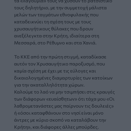
τα «λαγούμια» τους να χύσουν το ρατσιστικό
τους δηλητήριο, με την συμμετοχή μάλιστα
μελών των ταγμάτων εθνοφυλακής που
καταδεικνύει τη σχέση τους με τους
χρυσαυγήτικους θύλακες που δρουν
ανεξέλεγκτα στην Κρήτη, ιδιαίτερα στη
Μεσσαρά, στο Ρέθυμνο και στα Χανιά.
Το ΚΚΕ από την πρώτη στιγμή, καταδίκασε
αυτόν τον Χρυσαυγήτικο παροξυσμό, που
καμία σχέση με έχει με τις εύλογες και
δικαιολογημένες διαμαρτυρίες των κατοίκων
για την ακαταλληλότητα χώρων.
Καλούμε το λαό να μην τσιμπήσει στις κραυγές
των διάφορων «ευαίσθητων» ότι τάχα μου «Οι
λαθρομετανάστες μας παίρνουν τις δουλειές»
ή «όσοι καταφθάνουν στο νησί είναι μόνο
άντρες με κύριο σκοπό να καταλάβουν την
Κρήτη», και διάφορες άλλες μπούρδες.