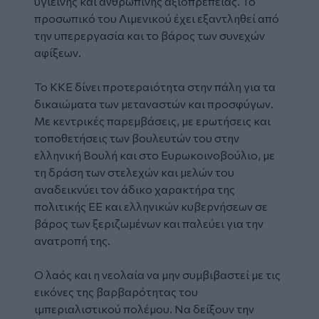
υγιεινής και ανθρώπινης αξιοπρέπειας. Το
προσωπικό του Λιμενικού έχει εξαντληθεί από
την υπερεργασία και το βάρος των συνεχών
αφίξεων.
Το ΚΚΕ δίνει προτεραιότητα στην πάλη για τα
δικαιώματα των μεταναστών και προσφύγων.
Με κεντρικές παρεμβάσεις, με ερωτήσεις και
τοποθετήσεις των βουλευτών του στην
ελληνική Βουλή και στο Ευρωκοινοβούλιο, με
τη δράση των στελεχών και μελών του
αναδεικνύει τον άδικο χαρακτήρα της
πολιτικής ΕΕ και ελληνικών κυβερνήσεων σε
βάρος των ξεριζωμένων και παλεύει για την
ανατροπή της.
Ο λαός και η νεολαία να μην συμβιβαστεί με τις
εικόνες της βαρβαρότητας του
ιμπεριαλιστικού πολέμου. Να δείξουν την