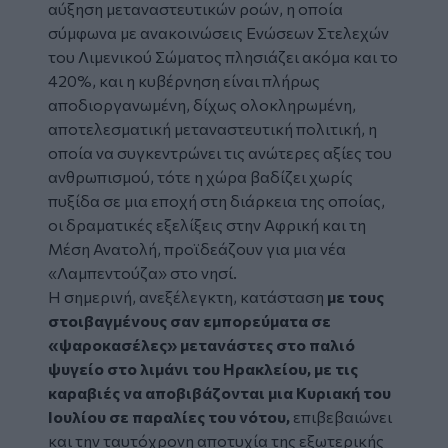
αύξηση μεταναστευτικών ροών, η οποία
σύμφωνα με ανακοινώσεις Ενώσεων Στελεχών
του Λιμενικού Σώματος πλησιάζει ακόμα και το
420%, και η κυβέρνηση είναι πλήρως
αποδιοργανωμένη, δίχως ολοκληρωμένη,
αποτελεσματική μεταναστευτική πολιτική, η
οποία να συγκεντρώνει τις ανώτερες αξίες του
ανθρωπισμού, τότε η χώρα βαδίζει χωρίς
πυξίδα σε μια εποχή στη διάρκεια της οποίας,
οι δραματικές εξελίξεις στην Αφρική και τη
Μέση Ανατολή, προϊδεάζουν για μια νέα
«Λαμπεντούζα» στο νησί.
Η σημερινή, ανεξέλεγκτη, κατάσταση
με τους
στοιβαγμένους σαν εμπορεύματα σε
«ψαροκασέλες» μετανάστες στο παλιό
ψυγείο στο λιμάνι του Ηρακλείου, με τις
καραβιές να αποβιβάζονται μια Κυριακή του
Ιουλίου σε παραλίες του νότου,
επιβεβαιώνει
και την ταυτόχρονη αποτυχία της εξωτερικής