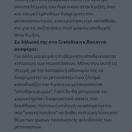
υποστελέχωση του Λιμενικού στην Κρήτη, όσο
και την μετ'εμποδίων διαχείριση του
μεταναστευτικού, ενώ ερώτηση είχε καταθέσει
και για τις συζητήσεις περί χώρου υποδοχής
στην Κρήτη.
Σε δήλωσή της στο Cretalive η κ.Βατσινά
αναφέρει:
Για άλλη μια φορά η Κυβέρνηση αποδεικνύεται
κατώτερη των περιστάσεων. Μόνο που αυτή τη
στιγμή, με την καταφανή αδυναμία της να
διαχειριστεί το μεταναστευτικό ζήτημα
καταδικάζει την Κρήτη να μετατραπεί σε
"αποθήκη ψυχών". Γιατί δε θα μπορούσε να
χαρακτηρίσει διαφορετικά κανείς την,
ξεκάθαρα, πολιτική επιλογή να αποφεύγεται
σαν "καυτή πατάτα" να δοθεί πολιτική λύση στο
θέμα των χώρων προσωρινής φιλοξενίας των
μεταναστών.