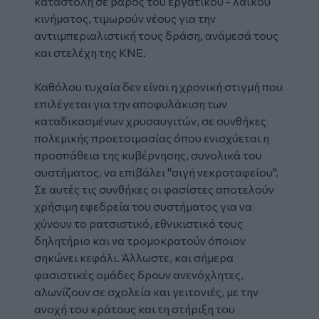
καταστολή σε βάρος του εργατικού - λαϊκού
κινήματος, τιμωρούν νέους για την
αντιιμπεριαλιστική τους δράση, ανάμεσά τους
και στελέχη της ΚΝΕ.
Καθόλου τυχαία δεν είναι η χρονική στιγμή που
επιλέγεται για την αποφυλάκιση των
καταδικασμένων χρυσαυγιτών, σε συνθήκες
πολεμικής προετοιμασίας όπου ενισχύεται η
προσπάθεια της κυβέρνησης, συνολικά του
συστήματος, να επιβάλει "σιγή νεκροταφείου".
Σε αυτές τις συνθήκες οι φασίστες αποτελούν
χρήσιμη εφεδρεία του συστήματος για να
χύνουν το ρατσιστικό, εθνικιστικό τους
δηλητήριο και να τρομοκρατούν όποιον
σηκώνει κεφάλι. Άλλωστε, και σήμερα
φασιστικές ομάδες δρουν ανενόχλητες,
αλωνίζουν σε σχολεία και γειτονιές, με την
ανοχή του κράτους και τη στήριξη του