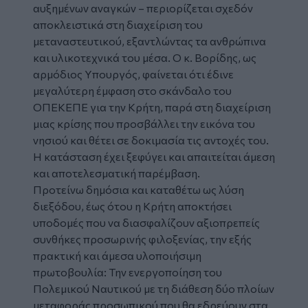
αυξημένων αναγκών – περιορίζεται σχεδόν
αποκλειστικά στη διαχείριση του
μεταναστευτικού, εξαντλώντας τα ανθρώπινα
και υλικοτεχνικά του μέσα. Ο κ. Βορίδης, ως
αρμόδιος Υπουργός, φαίνεται ότι έδινε
μεγαλύτερη έμφαση στο σκάνδαλο του
ΟΠΕΚΕΠΕ για την Κρήτη, παρά στη διαχείριση
μιας κρίσης που προσβάλλει την εικόνα του
νησιού και θέτει σε δοκιμασία τις αντοχές του.
Η κατάσταση έχει ξεφύγει και απαιτείται άμεση
και αποτελεσματική παρέμβαση.
Προτείνω δημόσια και καταθέτω ως λύση
διεξόδου, έως ότου η Κρήτη αποκτήσει
υποδομές που να διασφαλίζουν αξιοπρεπείς
συνθήκες προσωρινής φιλοξενίας, την εξής
πρακτική και άμεσα υλοποιήσιμη
πρωτοβουλία: Την ενεργοποίηση του
Πολεμικού Ναυτικού με τη διάθεση δύο πλοίων
μεταφοράς προσωπικού που θα εδρεύουν στα