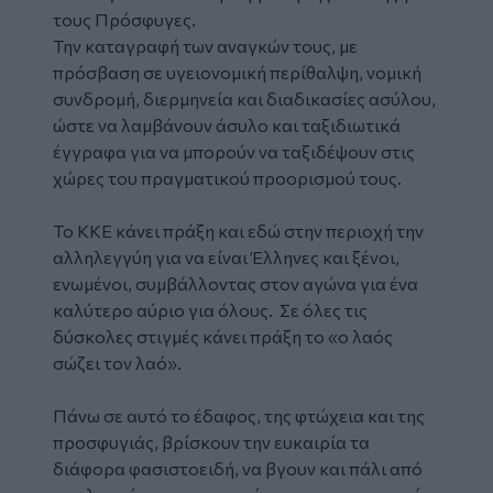
τους Πρόσφυγες.
Την καταγραφή των αναγκών τους, με
πρόσβαση σε υγειονομική περίθαλψη, νομική
συνδρομή, διερμηνεία και διαδικασίες ασύλου,
ώστε να λαμβάνουν άσυλο και ταξιδιωτικά
έγγραφα για να μπορούν να ταξιδέψουν στις
χώρες του πραγματικού προορισμού τους.
Το ΚΚΕ κάνει πράξη και εδώ στην περιοχή την
αλληλεγγύη για να είναι Έλληνες και ξένοι,
ενωμένοι, συμβάλλοντας στον αγώνα για ένα
καλύτερο αύριο για όλους. Σε όλες τις
δύσκολες στιγμές κάνει πράξη το «ο λαός
σώζει τον λαό».
Πάνω σε αυτό το έδαφος, της φτώχεια και της
προσφυγιάς, βρίσκουν την ευκαιρία τα
διάφορα φασιστοειδή, να βγουν και πάλι από