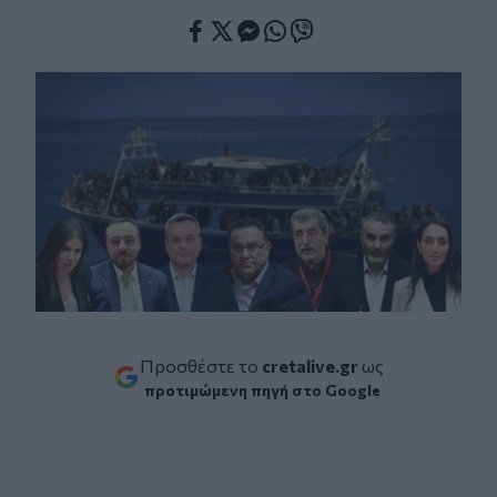
Facebook
Twitter
Messenger
Whatsapp
Viber
Προσθέστε το
cretalive.gr
ως
προτιμώμενη πηγή στο Google