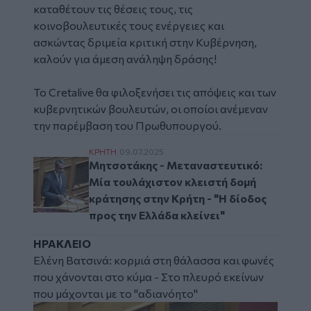
καταθέτουν τις θέσεις τους, τις
κοινοβουλευτικές τους ενέργειες και
ασκώντας δριμεία κριτική στην Κυβέρνηση,
καλούν για άμεση ανάληψη δράσης!
Το Cretalive θα φιλοξενήσει τις απόψεις και των
κυβερνητικών βουλευτών, οι οποίοι ανέμεναν
την παρέμβαση του Πρωθυπουργού.
Μητσοτάκης - Μεταναστευτικό: Μία τουλάχ
ΚΡΗΤΗ
09.07.2025
Μητσοτάκης - Μεταναστευτικό:
Μία τουλάχιστον κλειστή δομή
κράτησης στην Κρήτη - "Η δίοδος
προς την Ελλάδα κλείνει"
ΗΡΑΚΛΕΙΟ
Ελένη Βατσινά: κορμιά στη θάλασσα και φωνές
που χάνονται στο κύμα - Στο πλευρό εκείνων
που μάχονται με το "αδιανόητο"
Image