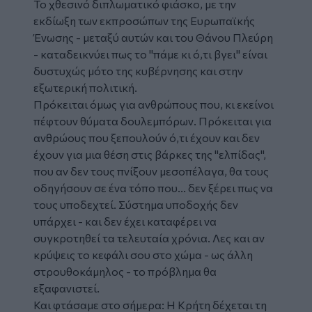
Το χθεσινό διπλωματικό φιάσκο, με την
εκδίωξη των εκπροσώπων της Ευρωπαϊκής
Ένωσης - μεταξύ αυτών και του Θάνου Πλεύρη
- καταδεικνύει πως το "πάμε κι ό,τι βγει" είναι
δυστυχώς μότο της κυβέρνησης και στην
εξωτερική πολιτική.
Πρόκειται όμως για ανθρώπους που, κι εκείνοι
πέφτουν θύματα δουλεμπόρων. Πρόκειται για
ανθρώους που ξεπουλούν ό,τι έχουν και δεν
έχουν για μια θέση στις βάρκες της "ελπίδας",
που αν δεν τους πνίξουν μεσοπέλαγα, θα τους
οδηγήσουν σε ένα τόπο που... δεν ξέρει πως να
τους υποδεχτεί. Σύστημα υποδοχής δεν
υπάρχει - και δεν έχει καταφέρει να
συγκροτηθεί τα τελευταία χρόνια. Λες και αν
κρύψεις το κεφάλι σου στο χώμα - ως άλλη
στρουθοκάμηλος - το πρόβλημα θα
εξαφανιστεί.
Και φτάσαμε στο σήμερα: Η Κρήτη δέχεται τη