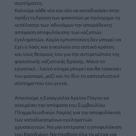
συστήματος.
Καλούμε κάθε νέα και νέο να καταδικάσει στην
πράξη τη δράση των φασιστών με πρόσχημα τη
«επέλαση» των αδυνάμων την απαράδεκτη
απόφαση αποφυλάκισης των ναζιστών
εγκληματιών. Καμία εμπιστοσύνη δεν μπορεί να
έχει ο λαός και η νεολαία στο αστικό κράτος
και τους θεσμούς του για την αντιμετώπιση της
φασιστικής ναζιστικής δράσης. Μόνο το
εργατικό - λαϊκό κίνημα μπορεί και θα τσακίσει
τον φασισμό, μαζί και το ίδιο το καπιταλιστικό
σύστημα που τον γεννά.
Απαιτούμε η Εισαγγελία Αρείου Πάγου να
αναιρέσει την απόφαση του Συμβουλίου
Πλημμελειοδικών Λαμίας για την αποφυλάκιση
των καταδικασμένων εγκληματιών
χρυσαυγιτών. Να μην επιτραπεί η αποφυλάκιση
του Κασιδιάρη. Να παρθούν όλα τα μέτρα για