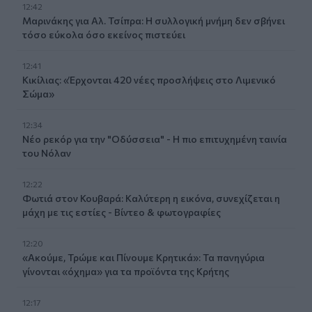
12:42
Μαρινάκης για Αλ. Τσίπρα: Η συλλογική μνήμη δεν σβήνει
τόσο εύκολα όσο εκείνος πιστεύει
12:41
Κικίλιας: «Έρχονται 420 νέες προσλήψεις στο Λιμενικό
Σώμα»
12:34
Νέο ρεκόρ για την "Οδύσσεια" - Η πιο επιτυχημένη ταινία
του Νόλαν
12:22
Φωτιά στον Κουβαρά: Καλύτερη η εικόνα, συνεχίζεται η
μάχη με τις εστίες - Βίντεο & φωτογραφίες
12:20
«Ακούμε, Τρώμε και Πίνουμε Κρητικά»: Τα πανηγύρια
γίνονται «όχημα» για τα προϊόντα της Κρήτης
12:17