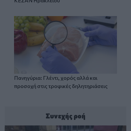
ΚΕΣΑΝ Ηρακλείου
Πανηγύρια: Γλέντι, χορός αλλά και
προσοχή στις τροφικές δηλητηριάσεις
Συνεχής ροή