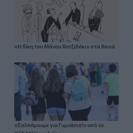
«Η δίκη του Μάνου Χατζιδάκι» στα Χανιά
«Σαλπάρουμε για Γυμνάσιο!» από το