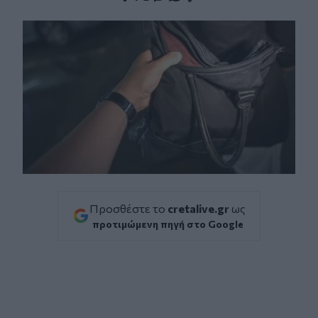
Facebook
Twitter
Messenger
Whatsapp
Viber
Προσθέστε το
cretalive.gr
ως
προτιμώμενη πηγή στο Google