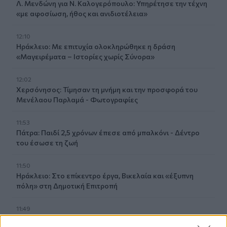
Λ. Μενδώνη για Ν. Καλογερόπουλο: Υπηρέτησε την τέχνη
«με αφοσίωση, ήθος και ανιδιοτέλεια»
12:10
Ηράκλειο: Με επιτυχία ολοκληρώθηκε η δράση
«Μαγειρέματα – Ιστορίες χωρίς Σύνορα»
12:02
Χερσόνησος: Τίμησαν τη μνήμη και την προσφορά του
Μενέλαου Παρλαμά - Φωτογραφίες
11:53
Πάτρα: Παιδί 2,5 χρόνων έπεσε από μπαλκόνι - Δέντρο
του έσωσε τη ζωή
11:50
Ηράκλειο: Στο επίκεντρο έργα, Βικελαία και «έξυπνη
πόλη» στη Δημοτική Επιτροπή
11:49
Σητεία: Ο Λευτέρης Σουλτάτος και η Βάσω Λασκαράκη