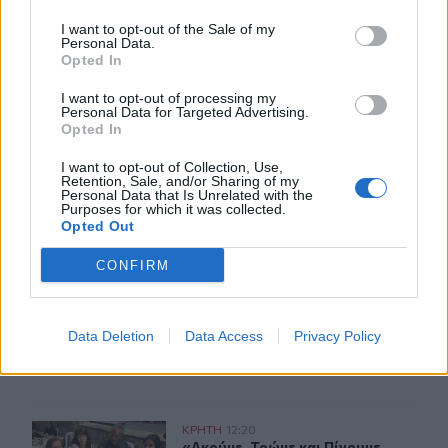
11:22
Χανιά: Μάχη με τα κύματα για τη διάσωση γυναίκας στον
I want to opt-out of the Sale of my
Personal Data.
Καβρό - Συγκλονιστικό βίντεο
Opted In
I want to opt-out of processing my
ΠΕΡΙΣΣΟΤΕΡΑ
Personal Data for Targeted Advertising.
Opted In
I want to opt-out of Collection, Use,
Retention, Sale, and/or Sharing of my
Personal Data that Is Unrelated with the
Purposes for which it was collected.
Opted Out
ΣΧΕΤΙΚA AΡΘΡΑ
CONFIRM
Περιφέρεια Κρήτης: Μισό εκατομ. ευρώ για έργα οδική
ΚΡΗΤΗ
13:11
Περιφέρεια Κρήτης: Μισό εκατομ. ε
Περιφέρεια Κρήτης: Μισό
Data Deletion
Data Access
Privacy Policy
εκατομ. ευρώ για έργα οδικής
ασφάλειας
«Ακούμε, Τρώμε και Πίνουμε Κρητικά»: Τα πανηγύρια γί
ΚΡΗΤΗ
12:20
«Ακούμε, Τρώμε και Πίνουμε Κρητικ
«Ακούμε, Τρώμε και Πίνουμε