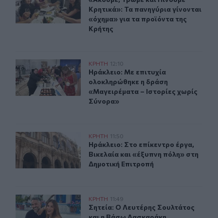
Κρητικά»: Τα πανηγύρια γίνονται
«όχημα» για τα προϊόντα της
Κρήτης
Ηράκλειο: Με επιτυχία ολοκληρώθηκε η δράση «Μαγειρ
ΚΡΗΤΗ
12:10
Ηράκλειο: Με επιτυχία ολοκληρώθη
Ηράκλειο: Με επιτυχία
ολοκληρώθηκε η δράση
«Μαγειρέματα – Ιστορίες χωρίς
Σύνορα»
Ηράκλειο: Συνεδριάζει την Τρίτη η Δημοτική Επιτροπή - 
ΚΡΗΤΗ
11:50
Ηράκλειο: Στο επίκεντρο έργα, Βικ
Ηράκλειο: Στο επίκεντρο έργα,
Βικελαία και «έξυπνη πόλη» στη
Δημοτική Επιτροπή
Σητεία: Ο Λευτέρης Σουλτάτος και η Βάσω Λασκαράκη σ
ΚΡΗΤΗ
11:49
Σητεία: Ο Λευτέρης Σουλτάτος και
Σητεία: Ο Λευτέρης Σουλτάτος
και η Βάσω Λασκαράκη