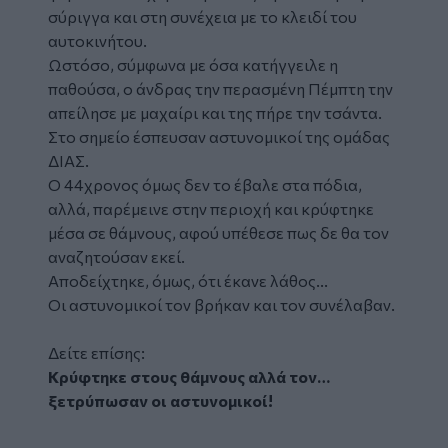
σύριγγα και στη συνέχεια με το κλειδί του
αυτοκινήτου.
Ωστόσο, σύμφωνα με όσα κατήγγειλε η
παθούσα, ο άνδρας την περασμένη Πέμπτη την
απείλησε με μαχαίρι και της πήρε την τσάντα.
Στο σημείο έσπευσαν αστυνομικοί της ομάδας
ΔΙΑΣ.
Ο 44χρονος όμως δεν το έβαλε στα πόδια,
αλλά, παρέμεινε στην περιοχή και κρύφτηκε
μέσα σε θάμνους, αφού υπέθεσε πως δε θα τον
αναζητούσαν εκεί.
Αποδείχτηκε, όμως, ότι έκανε λάθος...
Οι αστυνομικοί τον βρήκαν και τον συνέλαβαν.
Δείτε επίσης:
Κρύφτηκε στους θάμνους αλλά τον…
ξετρύπωσαν οι αστυνομικοί!