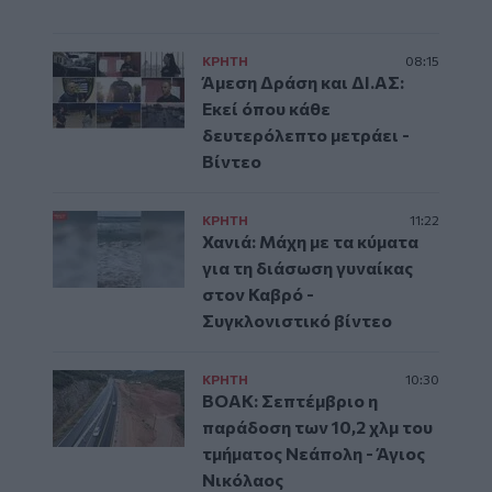
ΚΡΗΤΗ
08:15
Άμεση Δράση και ΔΙ.ΑΣ:
Εκεί όπου κάθε
δευτερόλεπτο μετράει -
Βίντεο
ΚΡΗΤΗ
11:22
Χανιά: Μάχη με τα κύματα
για τη διάσωση γυναίκας
στον Καβρό -
Συγκλονιστικό βίντεο
ΚΡΗΤΗ
10:30
ΒΟΑΚ: Σεπτέμβριο η
παράδοση των 10,2 χλμ του
τμήματος Νεάπολη - Άγιος
Νικόλαος