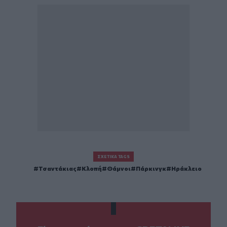
ΣΧΕΤΙΚΆ TAGS
Τσαντάκιας
Κλοπή
Θάμνοι
Πάρκινγκ
Ηράκλειο