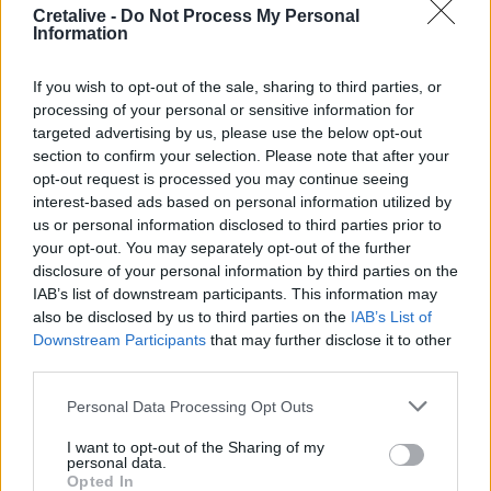
συναντούν τις « Χρυσοχέρες»
Cretalive -
Do Not Process My Personal
Information
11:45
Εκδήλωση τιμής και μνήμης για τους 35 Εθνομάρτυρες στο
If you wish to opt-out of the sale, sharing to third parties, or
Σάρχο
processing of your personal or sensitive information for
targeted advertising by us, please use the below opt-out
11:42
section to confirm your selection. Please note that after your
Forbes: Οι καλύτεροι προορισμοί για συνταξιοδότηση
opt-out request is processed you may continue seeing
στο εξωτερικό το 2026 - Τι γράφει για την Ελλάδα
interest-based ads based on personal information utilized by
us or personal information disclosed to third parties prior to
11:34
your opt-out. You may separately opt-out of the further
Χανιά: Η παράδοση ζωντανεύει στους δρόμους των
disclosure of your personal information by third parties on the
Χανίων
IAB’s list of downstream participants. This information may
also be disclosed by us to third parties on the
IAB’s List of
11:30
Downstream Participants
that may further disclose it to other
Μήλος: 33χρονος τουρίστας... εγκλωβίστηκε σε βράχο 20
third parties.
μέτρων και τον διέσωσε το Λιμενικό τα ξημερώματα
Personal Data Processing Opt Outs
11:28
«Η δίκη του Μάνου Χατζιδάκι» στα Χανιά
I want to opt-out of the Sharing of my
personal data.
Opted In