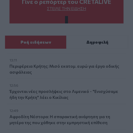
Γίνε ο ρεπόρτερ του CRETALIVE
ΣΤΕΊΛΕ ΤΗΝ ΕΊΔΗΣΗ
Ροή ειδήσεων
Δημοφιλή
13:11
Περιφέρεια Κρήτης: Μισό εκατομ. ευρώ για έργα οδικής
ασφάλειας
12:56
Έρχονται νέες προσλήψεις στο Λιμενικό - "Ενισχύσαμε
ήδη την Κρήτη" λέει ο Κικίλιας
12:49
Αφροδίτη Νέστορα: Η σπαρακτική ανάρτηση για τη
μητέρα της που χάθηκε στην εμπρηστική επίθεση