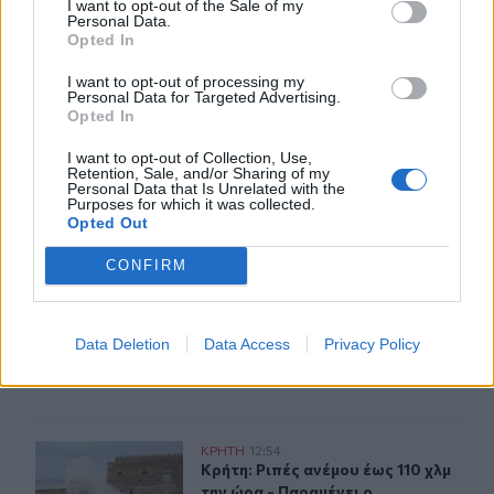
I want to opt-out of the Sale of my
Personal Data.
Opted In
I want to opt-out of processing my
ΣΧΕΤΙΚA AΡΘΡΑ
Personal Data for Targeted Advertising.
Opted In
I want to opt-out of Collection, Use,
Η «Αντιγόνη» του Σοφοκλή μέσα από τα μάτια της Τεχν
ΚΡΗΤΗ
16:37
Retention, Sale, and/or Sharing of my
Η «Αντιγόνη» του Σοφοκλή μέσα απ
Η «Αντιγόνη» του Σοφοκλή μέσα
Personal Data that Is Unrelated with the
Purposes for which it was collected.
από τα μάτια της Τεχνητής
Opted Out
Νοημοσύνης
CONFIRM
Κρήτη: Και την Δευτέρα (10/08) πολύ υψηλός ο κίνδυνο
ΚΡΗΤΗ
13:45
Κρήτη: Και την Δευτέρα (10/08) πο
Κρήτη: Και την Δευτέρα (10/08)
Data Deletion
Data Access
Privacy Policy
πολύ υψηλός ο κίνδυνος
πυρκαγιάς
Κρήτη: Ριπές ανέμου έως 110 χλμ την ώρα - Παραμένει ο
ΚΡΗΤΗ
12:54
Κρήτη: Ριπές ανέμου έως 110 χλμ τη
Κρήτη: Ριπές ανέμου έως 110 χλμ
την ώρα - Παραμένει ο