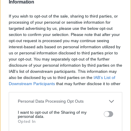
To Moonlight Serenade στο καφέ του Αρχαιολογικού
Information
Μουσείου Χανίων
If you wish to opt-out of the sale, sharing to third parties, or
14:17
processing of your personal or sensitive information for
Θ. Κοντογεώργης: Προεκλογική αλλά όχι παροχολογική η
targeted advertising by us, please use the below opt-out
ΔΕΘ
section to confirm your selection. Please note that after your
opt-out request is processed you may continue seeing
14:01
interest-based ads based on personal information utilized by
Άντριου: Μυστικό σχέδιο για βασιλική κηδεία όταν
us or personal information disclosed to third parties prior to
πεθάνει, παρά την αποκαθήλωση
your opt-out. You may separately opt-out of the further
disclosure of your personal information by third parties on the
13:53
IAB’s list of downstream participants. This information may
Σε ετοιμότητα η πυροσβεστική στη Λέσβο
also be disclosed by us to third parties on the
IAB’s List of
Downstream Participants
that may further disclose it to other
13:45
third parties.
Κρήτη: Και την Δευτέρα (10/08) πολύ υψηλός ο κίνδυνος
πυρκαγιάς
Personal Data Processing Opt Outs
I want to opt-out of the Sharing of my
personal data.
ΠΕΡΙΣΣΟΤΕΡΑ
Opted In