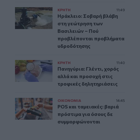
ΚΡΗΤΗ
11:49
Ηράκλειο: Σοβαρή βλάβη
στη γεώτρηση των
Βασιλειών – Πού
προβλέπονται προβλήματα
υδροδότησης
ΚΡΗΤΗ
11:40
Πανηγύρια: Γλέντι, χορός
αλλά και προσοχή στις
τροφικές δηλητηριάσεις
ΟΙΚΟΝΟΜΙΑ
14:45
POS και ταμειακές: βαριά
πρόστιμα για όσους δε
συμμορφώνονται