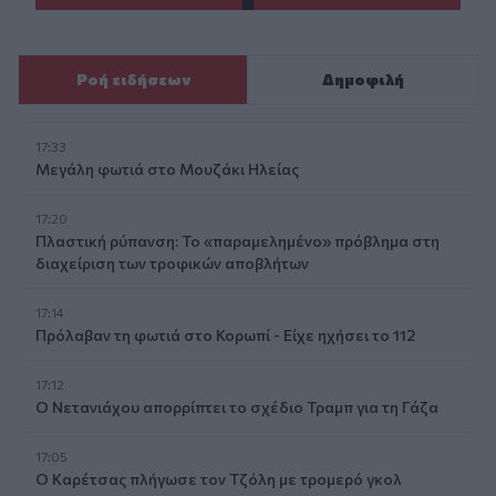
Ροή ειδήσεων
Δημοφιλή
17:33
Μεγάλη φωτιά στο Μουζάκι Ηλείας
17:20
Πλαστική ρύπανση: Το «παραμελημένο» πρόβλημα στη
διαχείριση των τροφικών αποβλήτων
17:14
Πρόλαβαν τη φωτιά στο Κορωπί - Είχε ηχήσει το 112
17:12
Ο Νετανιάχου απορρίπτει το σχέδιο Τραμπ για τη Γάζα
17:05
Ο Καρέτσας πλήγωσε τον Τζόλη με τρομερό γκολ