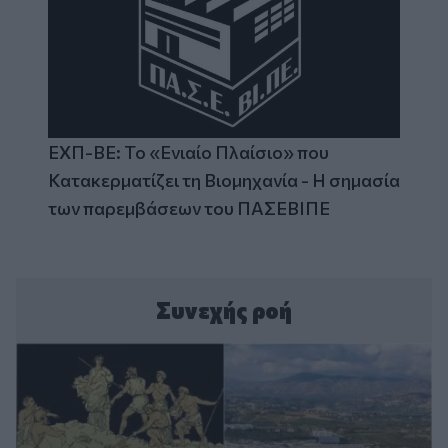
ΕΧΠ-ΒΕ: Το «Ενιαίο Πλαίσιο» που
Κατακερματίζει τη Βιομηχανία - Η σημασία
των παρεμβάσεων του ΠΑΣΕΒΙΠΕ
Συνεχής ροή