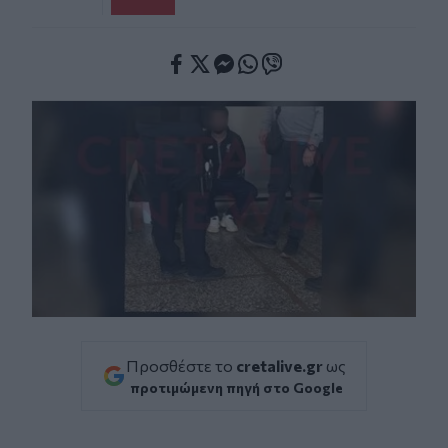
Facebook
Twitter
Messenger
Whatsapp
Viber
Προσθέστε το
cretalive.gr
ως
προτιμώμενη πηγή στο Google