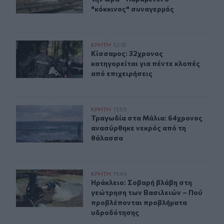
"κόκκινος" συναγερμός
Κίσσαμος: 32χρονος κατηγορείται για πέντε κλοπές από
ΚΡΗΤΗ
12:15
Κίσσαμος: 32χρονος κατηγορείται γ
Κίσσαμος: 32χρονος
κατηγορείται για πέντε κλοπές
από επιχειρήσεις
Τραγωδία στα Μάλια: 64χρονος ανασύρθηκε νεκρός απ
ΚΡΗΤΗ
11:59
Τραγωδία στα Μάλια: 64χρονος αν
Τραγωδία στα Μάλια: 64χρονος
ανασύρθηκε νεκρός από τη
θάλασσα
Ηράκλειο: Σοβαρή βλάβη στη γεώτρηση των Βασιλειών
ΚΡΗΤΗ
11:49
Ηράκλειο: Σοβαρή βλάβη στη γεώτ
Ηράκλειο: Σοβαρή βλάβη στη
γεώτρηση των Βασιλειών – Πού
προβλέπονται προβλήματα
υδροδότησης