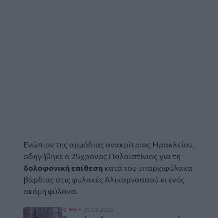
Ενώπιον της αρμόδιας ανακρίτριας Ηρακλείου,
οδηγήθηκε ο 25χρονος Παλαιστίνιος για τη
δολοφονική επίθεση
κατά του υπαρχιφύλακα
βάρδιας στις φυλακές Αλικαρνασσού κι ενός
ακόμη φύλακα.
Στα κάγκελα οι σωφρονιστικοί στις φυλακέ
ΚΡΗΤΗ
21.03.2025