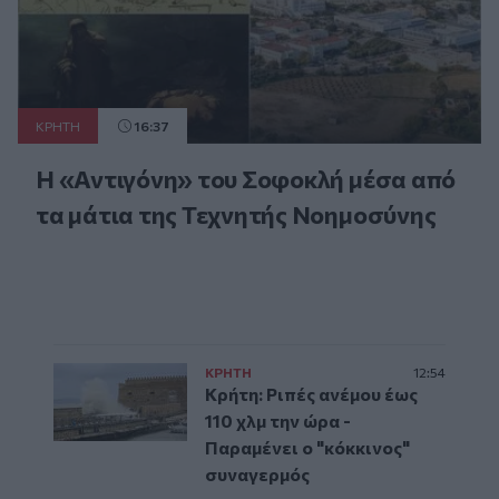
ΚΡΗΤΗ
16:37
Η «Αντιγόνη» του Σοφοκλή μέσα από
τα μάτια της Τεχνητής Νοημοσύνης
ΚΡΗΤΗ
12:54
Κρήτη: Ριπές ανέμου έως
110 χλμ την ώρα -
Παραμένει ο "κόκκινος"
συναγερμός