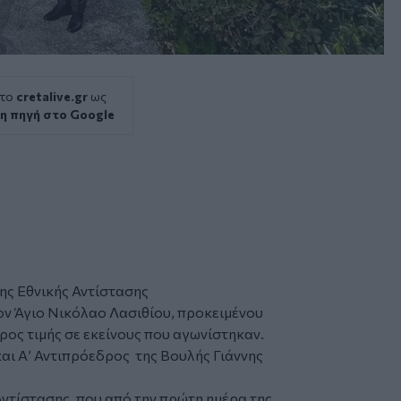
 το
cretalive.gr
ως
η πηγή στο Google
της
Εθνικής Αντίστασης
ον
Άγιο Νικόλαο
Λασιθίου, προκειμένου
ρος τιμής σε εκείνους που αγωνίστηκαν.
και Α’ Αντιπρόεδρος της Βουλής
Γιάννης
Αντίστασης, που από την πρώτη ημέρα της