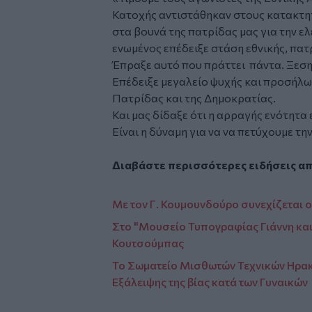
Κατοχής αντιστάθηκαν στους κατακτητ
στα βουνά της πατρίδας μας για την ε
ενωμένος επέδειξε στάση εθνικής, πατ
Έπραξε αυτό που πράττει πάντα. Ξεση
Επέδειξε μεγαλείο ψυχής και προσήλω
Πατρίδας και της Δημοκρατίας.
Και μας δίδαξε ότι η αρραγής ενότητα 
Είναι η δύναμη για να να πετύχουμε τη
Διαβάστε περισσότερες ειδήσεις α
Με τον Γ. Κουμουνδούρο συνεχίζεται ο
Στο "Μουσείο Τυπογραφίας Γιάννη και
Κουτσούμπας
Το Σωματείο Μισθωτών Τεχνικών Ηρακ
Εξάλειψης της βίας κατά των Γυναικών