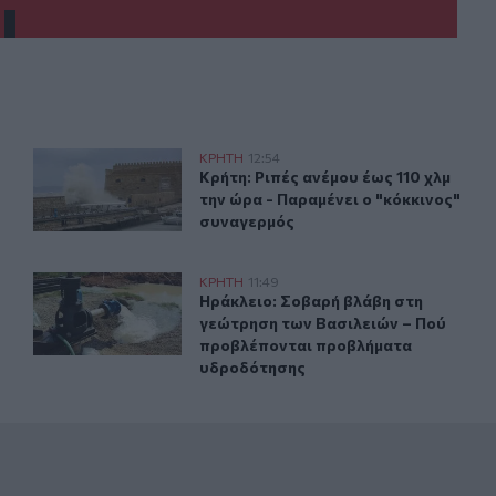
υνος πυρκαγιάς
Κρήτη: Ριπές ανέμου έως 110 χλμ την ώρα - Παραμένει ο
ΚΡΗΤΗ
12:54
πολύ υψηλός ο κίνδυνος πυρκαγιάς
Κρήτη: Ριπές ανέμου έως 110 χλμ τη
Κρήτη: Ριπές ανέμου έως 110 χλμ
την ώρα - Παραμένει ο "κόκκινος"
συναγερμός
 από τη θάλασσα
Ηράκλειο: Σοβαρή βλάβη στη γεώτρηση των Βασιλειών
ΚΡΗΤΗ
11:49
ανασύρθηκε νεκρός από τη θάλασσα
Ηράκλειο: Σοβαρή βλάβη στη γεώτ
Ηράκλειο: Σοβαρή βλάβη στη
γεώτρηση των Βασιλειών – Πού
προβλέπονται προβλήματα
υδροδότησης