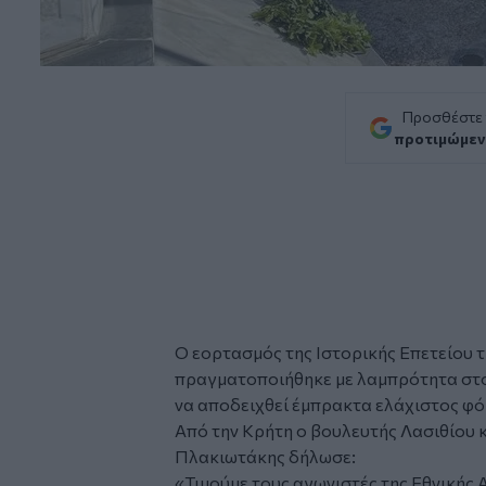
Προσθέστε
προτιμώμεν
Ο εορτασμός της Ιστορικής Επετείου 
πραγματοποιήθηκε με λαμπρότητα στ
να αποδειχθεί έμπρακτα ελάχιστος φό
Από την Κρήτη ο βουλευτής Λασιθίου 
Πλακιωτάκης
δήλωσε:
«Τιμούμε τους αγωνιστές της Εθνικής 