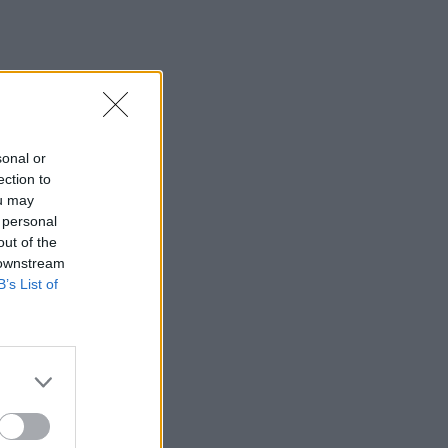
παροχολογική η ΔΕΘ
14:01
Άντριου: Μυστικό σχέδιο για βασιλική
κηδεία όταν πεθάνει, παρά την
αποκαθήλωση
sonal or
13:53
ection to
Σε ετοιμότητα η πυροσβεστική στη
ou may
Λέσβο
 personal
out of the
13:45
 downstream
Κρήτη: Και την Δευτέρα (10/08) πολύ
B’s List of
υψηλός ο κίνδυνος πυρκαγιάς
13:38
Σκιάθος: Ανήλικος κατήγγειλε 17χρονο
για βιασμό
13:25
«Kinda chic»: Ποιο είναι το νέο τρεντ της