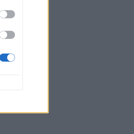
Gen Z που έχει κατακλύσει τα Social
Media
13:17
Λουτράκι: Νεκρός δίπλα σε κάδο
σκουπιδιών εντοπίστηκε ηλικιωμένος
13:08
«Χρυσές» διακοπές στην Ελλάδα: Το
προφίλ των τουριστών και οι βίλες των
168.000€ την εβδομάδα
12:54
Ισπανία: Οι αρμόδιες αρχές έλεγξαν
περίπου 200 αφίξεις ταξιδιωτών από
την Ιταλία
12:54
Κρήτη: Ριπές ανέμου έως 110 χλμ την
ώρα - Παραμένει ο "κόκκινος"
συναγερμός