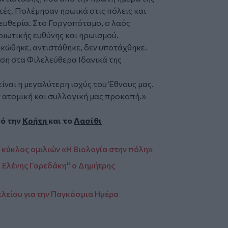
ές. Πολέμησαν ηρωικά στις πόλεις και
λευθερία. Στο Γοργοπόταμο, ο λαός
ριωτικής ευθύνης και ηρωισμού.
κώθηκε, αντιστάθηκε, δεν υποτάχθηκε.
ση στα Φιλελεύθερα Ιδανικά της
είναι η μεγαλύτερη ισχύς του Έθνους μας.
ν ατομική και συλλογική μας προκοπή.»
πό την
Κρήτη
και το
Λασίθι
 κύκλος ομιλιών «Η Βιολογία στην πόλη»
 Ελένης Γαρεδάκη" ο Δημήτρης
λείου για την Παγκόσμια Ημέρα