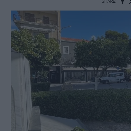
SHARE:
Face
T