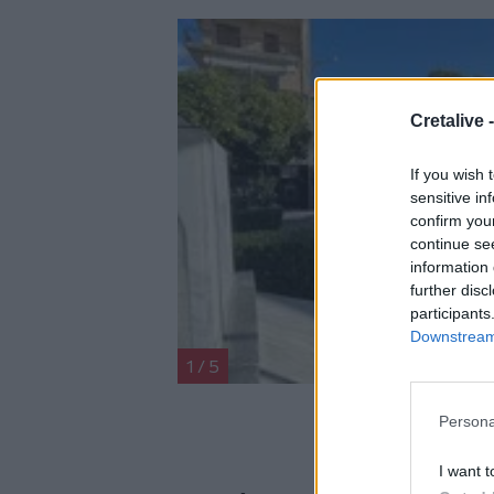
Cretalive 
If you wish 
sensitive in
confirm you
continue se
information 
further disc
participants
Downstream 
1
/
5
Persona
I want t