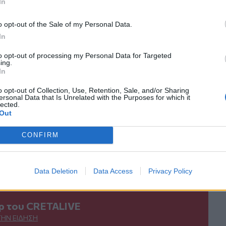
ο
Google News
και στο
Facebook
In
κανάλι μας στο
YouTube
o opt-out of the Sale of my Personal Data.
In
to opt-out of processing my Personal Data for Targeted
ing.
In
o opt-out of Collection, Use, Retention, Sale, and/or Sharing
ersonal Data that Is Unrelated with the Purposes for which it
lected.
Out
ΙΚΆ TAGS
CONFIRM
ή αντίσταση
Άγιος Νικόλαος
Λασίθι
Data Deletion
Data Access
Privacy Policy
ερ του CRETALIVE
ΤΗΝ ΕΊΔΗΣΗ