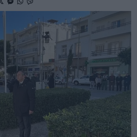
book
witter
Messenger
Whatsapp
Viber