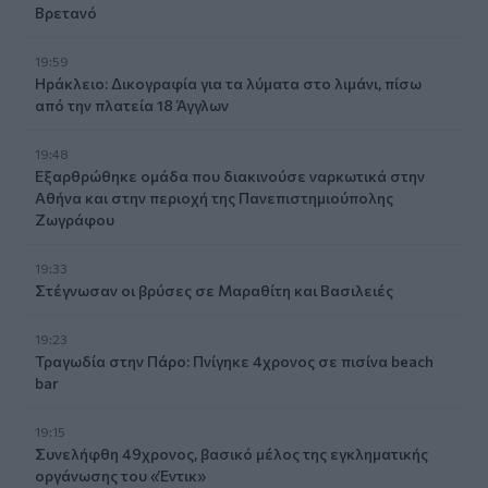
Βρετανό
19:59
Ηράκλειο: Δικογραφία για τα λύματα στο λιμάνι, πίσω
από την πλατεία 18 Άγγλων
19:48
Εξαρθρώθηκε ομάδα που διακινούσε ναρκωτικά στην
Αθήνα και στην περιοχή της Πανεπιστημιούπολης
Ζωγράφου
19:33
Στέγνωσαν οι βρύσες σε Μαραθίτη και Βασιλειές
19:23
Τραγωδία στην Πάρο: Πνίγηκε 4χρονος σε πισίνα beach
bar
19:15
Συνελήφθη 49χρονος, βασικό μέλος της εγκληματικής
οργάνωσης του «Έντικ»