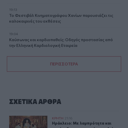
19:13
Το Φεστιβάλ Κινηματογράφου Χανίων παρουσιάζει τις
καλοκαιρινές του εκθέσεις
19:04
Καύσωνας και καρδιοπαθείς: Οδηγός προστασίας από
την Ελληνική Καρδιολογική Εταιρεία
ΠΕΡΙΣΣΟΤΕΡΑ
ΣΧΕΤΙΚA AΡΘΡΑ
Ηράκλειο: Με λαμπρότητα και κατάνυξη ο εορτασμός 
ΚΡΗΤΗ
21:16
Ηράκλειο: Με λαμπρότητα και κατ
Ηράκλειο: Με λαμπρότητα και