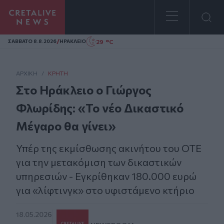
Homepage
/
29 °C
ΣAΒΒΑΤΟ 8.8.2026
ΗΡΑΚΛΕΙΟ
ΑΡΧΙΚΗ
/
ΚΡΉΤΗ
Στο Ηράκλειο ο Γιώργος
Φλωρίδης: «Το νέο Δικαστικό
Μέγαρο θα γίνει»
Υπέρ της εκμίσθωσης ακινήτου του ΟΤΕ
για την μετακόμιση των δικαστικών
υπηρεσιών - Εγκρίθηκαν 180.000 ευρώ
για «λίφτινγκ» στο υφιστάμενο κτήριο
18.05.2026