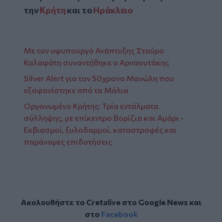
την
Κρήτη
και το
Ηράκλειο
Με τον υφυπουργό Ανάπτυξης Σταύρο
Καλαφάτη συναντήθηκε ο Αρναουτάκης
Silver Alert για τον 50χρονο Μανώλη που
εξαφανίστηκε από τα Μάλια
Οργανωμένο Κρήτης: Τρία εντάλματα
σύλληψης, με επίκεντρο Βορίζια και Αμάρι -
Εκβιασμοί, ξυλοδαρμοί, καταστροφές και
παράνομες επιδοτήσεις
Ακολουθήστε το Cretalive στο
Google News
και
στο
Facebook