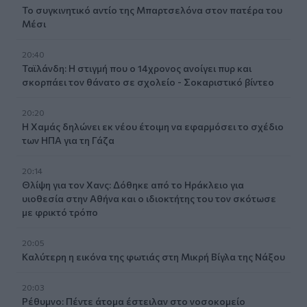
Το συγκινητικό αντίο της Μπαρτσελόνα στον πατέρα του
Μέσι
20:40
Ταϊλάνδη: Η στιγμή που ο 14χρονος ανοίγει πυρ και
σκορπάει τον θάνατο σε σχολείο - Σοκαριστικό βίντεο
20:20
Η Χαμάς δηλώνει εκ νέου έτοιμη να εφαρμόσει το σχέδιο
των ΗΠΑ για τη Γάζα
20:14
Θλίψη για τον Χανς: Δόθηκε από το Ηράκλειο για
υιοθεσία στην Αθήνα και ο ιδιοκτήτης του τον σκότωσε
με φρικτό τρόπο
20:05
Καλύτερη η εικόνα της φωτιάς στη Μικρή Βίγλα της Νάξου
20:03
Ρέθυμνο: Πέντε άτομα έστειλαν στο νοσοκομείο