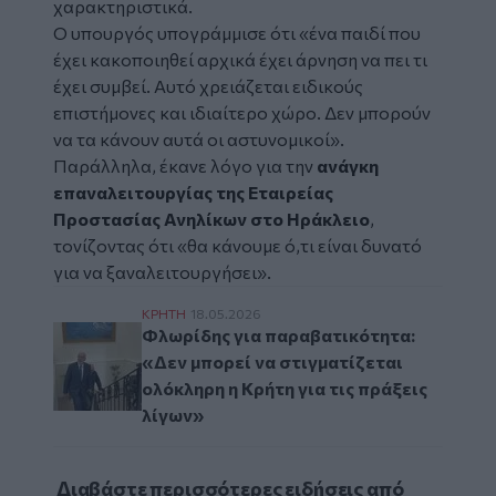
χαρακτηριστικά.
Ο υπουργός υπογράμμισε ότι «ένα παιδί που
έχει κακοποιηθεί αρχικά έχει άρνηση να πει τι
έχει συμβεί. Αυτό χρειάζεται ειδικούς
επιστήμονες και ιδιαίτερο χώρο. Δεν μπορούν
να τα κάνουν αυτά οι αστυνομικοί».
Παράλληλα, έκανε λόγο για την
ανάγκη
επαναλειτουργίας της Εταιρείας
Προστασίας Ανηλίκων στο Ηράκλειο
,
τονίζοντας ότι «θα κάνουμε ό,τι είναι δυνατό
για να ξαναλειτουργήσει».
Φλωρίδης για παραβατικότητα: «Δεν μπορεί
ΚΡΗΤΗ
18.05.2026
Φλωρίδης για παραβατικότητα:
«Δεν μπορεί να στιγματίζεται
ολόκληρη η Κρήτη για τις πράξεις
λίγων»
Διαβάστε περισσότερες ειδήσεις από