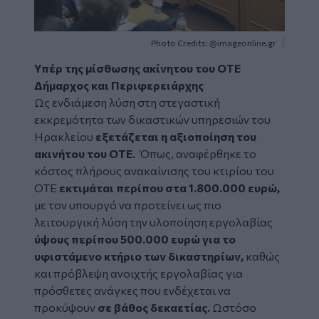
Photo Credits: @imageonline.gr
Υπέρ της μίσθωσης ακίνητου του ΟΤΕ
Δήμαρχος και Περιφερειάρχης
Ως ενδιάμεση λύση στη στεγαστική
εκκρεμότητα των δικαστικών υπηρεσιών του
Ηρακλείου
εξετάζεται η αξιοποίηση του
ακινήτου του ΟΤΕ.
Όπως, αναφέρθηκε το
κόστος πλήρους ανακαίνισης του κτιρίου του
ΟΤΕ
εκτιμάται περίπου στα 1.800.000 ευρώ,
με τον υπουργό να προτείνει ως πιο
λειτουργική λύση την υλοποίηση εργολαβίας
ύψους περίπου 500.000 ευρώ για το
υφιστάμενο κτήριο των δικαστηρίων,
καθώς
και πρόβλεψη ανοιχτής εργολαβίας για
πρόσθετες ανάγκες που ενδέχεται να
προκύψουν
σε βάθος δεκαετίας.
Ωστόσο