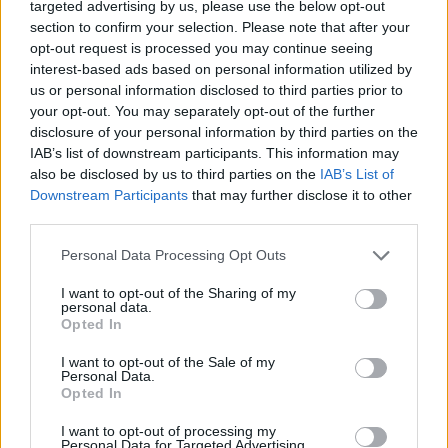
targeted advertising by us, please use the below opt-out
section to confirm your selection. Please note that after your
opt-out request is processed you may continue seeing
interest-based ads based on personal information utilized by
us or personal information disclosed to third parties prior to
Γίνε ο ρεπόρτερ του CRETALIVE
your opt-out. You may separately opt-out of the further
ΣΤΕΊΛΕ ΤΗΝ ΕΊΔΗΣΗ
disclosure of your personal information by third parties on the
IAB’s list of downstream participants. This information may
also be disclosed by us to third parties on the
IAB’s List of
Downstream Participants
that may further disclose it to other
third parties.
Ροή ειδήσεων
Δημοφιλή
Personal Data Processing Opt Outs
I want to opt-out of the Sharing of my
21:30
personal data.
Βουλγαρία: Μη επανδρωμένο αεροσκάφος συνετρίβη
Opted In
κοντά σε αγωγό φυσικού αερίου
I want to opt-out of the Sale of my
Personal Data.
21:25
Opted In
Τραγωδία στην Αλεξανδρούπολη: Νεκρός άνδρας που
έπεσε σε πηγάδι
I want to opt-out of processing my
Personal Data for Targeted Advertising.