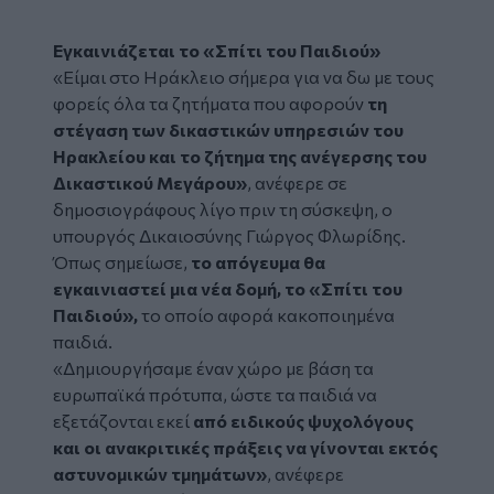
Εγκαινιάζεται το «Σπίτι του Παιδιού»
«Είμαι στο Ηράκλειο σήμερα για να δω με τους
φορείς όλα τα ζητήματα που αφορούν
τη
στέγαση των δικαστικών υπηρεσιών του
Ηρακλείου και το ζήτημα της ανέγερσης του
Δικαστικού Μεγάρου»
, ανέφερε σε
δημοσιογράφους λίγο πριν τη σύσκεψη, ο
υπουργός Δικαιοσύνης Γιώργος Φλωρίδης.
Όπως σημείωσε,
το απόγευμα θα
εγκαινιαστεί μια νέα δομή, το «Σπίτι του
Παιδιού»,
το οποίο αφορά κακοποιημένα
παιδιά.
«Δημιουργήσαμε έναν χώρο με βάση τα
ευρωπαϊκά πρότυπα, ώστε τα παιδιά να
εξετάζονται εκεί
από ειδικούς ψυχολόγους
και οι ανακριτικές πράξεις να γίνονται εκτός
αστυνομικών τμημάτων»
, ανέφερε