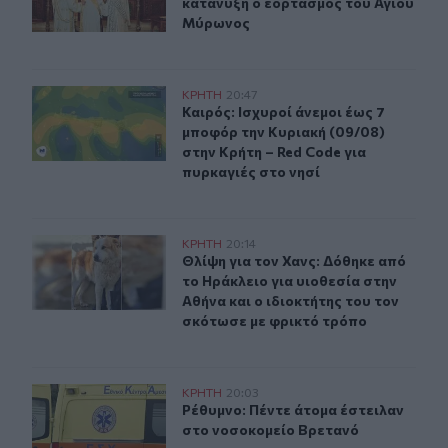
κατάνυξη ο εορτασμός του Αγίου
Μύρωνος
Καιρός: Ισχυροί άνεμοι έως 7 μποφόρ την Κυριακή (09/0
ΚΡΗΤΗ
20:47
Καιρός: Ισχυροί άνεμοι έως 7 μποφό
Καιρός: Ισχυροί άνεμοι έως 7
μποφόρ την Κυριακή (09/08)
στην Κρήτη – Red Code για
πυρκαγιές στο νησί
Θλίψη για τον Χανς: Δόθηκε από το Ηράκλειο για υιοθεσ
ΚΡΗΤΗ
20:14
Θλίψη για τον Χανς: Δόθηκε από το 
Θλίψη για τον Χανς: Δόθηκε από
το Ηράκλειο για υιοθεσία στην
Αθήνα και ο ιδιοκτήτης του τον
σκότωσε με φρικτό τρόπο
Ρέθυμνο: Πέντε άτομα έστειλαν στο νοσοκομείο Βρεταν
ΚΡΗΤΗ
20:03
Ρέθυμνο: Πέντε άτομα έστειλαν στ
Ρέθυμνο: Πέντε άτομα έστειλαν
στο νοσοκομείο Βρετανό