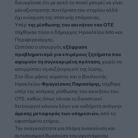
διευκρίνισε ότι με αυτό το ποσό μπορεί να γίνει
μία αξιοπρεπής συντήρηση του κτηρίου αλλά
όχι ενίσχυση της στατικής επάρκειας.
Υπέρ
της μίσθωσης του ακινήτου του ΟΤΕ
τάχθηκαν τόσο ο δήμαρχος Ηρακλείου όσο και
Περιφερειάρχης.
Ωστόσο ο υπουργός
εξέφρασε
προβληματισμό για επιμέρους ζητήματα που
αφορούν τη συγκεκριμένη πρόταση
, χωρίς να
απορρίπτει τη συζήτηση επί της λύσης.
Στο ίδιο μήκος κύματος και ο βουλευτής
Ηρακλείου
Φραγκίσκος Παρασύρης,
τάχθηκε
υπέρ της ανάγκης μίσθωσης του ακινήτου του
ΟΤΕ, καθώς όπως τόνισε οι δικαστικοί
λειτουργοί κάνουν λόγο για «αδήριτη ανάγκη»
άμεσης μεταφοράς των υπηρεσιών,
από το
υφιστάμενο κτήριο.
Την αναγκαιότητα για πλήρη ανακαίνιση και
αντισεισμική θωράκιση του υφιστάμενου