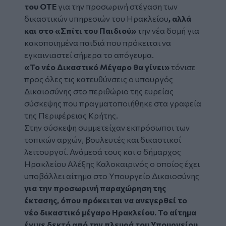
του ΟΤΕ
για την προσωρινή στέγαση των
δικαστικών υπηρεσιών του Ηρακλείου
, αλλά
και στο «Σπίτι του Παιδιού»
την νέα δομή για
κακοποιημένα παιδιά που πρόκειται να
εγκαινιαστεί σήμερα το απόγευμα.
«Το νέο Δικαστικό Μέγαρο θα γίνει»
τόνισε
προς όλες τις κατευθύνσεις ο υπουργός
Δικαιοσύνης στο περιθώριο της ευρείας
σύσκεψης που πραγματοποιήθηκε στα γραφεία
της Περιφέρειας Κρήτης.
Στην σύσκεψη συμμετείχαν εκπρόσωποι των
τοπικών αρχών, βουλευτές και δικαστικοί
λειτουργοί. Ανάμεσά τους και ο δήμαρχος
Ηρακλείου Αλέξης Καλοκαιρινός ο οποίος έχει
υποβάλλει αίτημα στο Υπουργείο Δικαιοσύνης
για την προσωρινή παραχώρηση της
έκτασης, όπου πρόκειται να ανεγερθεί το
νέο δικαστικό μέγαρο Ηρακλείου. Το αίτημα
έγινε δεκτό από την πλευρά του Υπουργείου.