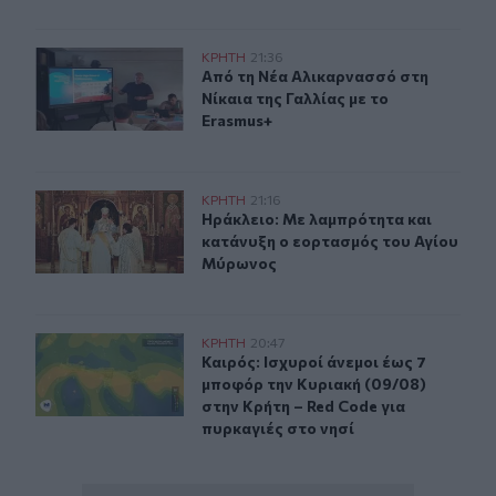
Από τη Νέα Αλικαρνασσό στη Νίκαια της Γαλλίας με το 
ΚΡΗΤΗ
21:36
Από τη Νέα Αλικαρνασσό στη Νίκαια
Από τη Νέα Αλικαρνασσό στη
Νίκαια της Γαλλίας με το
Erasmus+
Ηράκλειο: Με λαμπρότητα και κατάνυξη ο εορτασμός 
ΚΡΗΤΗ
21:16
Ηράκλειο: Με λαμπρότητα και κατ
Ηράκλειο: Με λαμπρότητα και
κατάνυξη ο εορτασμός του Αγίου
Μύρωνος
Καιρός: Ισχυροί άνεμοι έως 7 μποφόρ την Κυριακή (09/0
ΚΡΗΤΗ
20:47
Καιρός: Ισχυροί άνεμοι έως 7 μποφό
Καιρός: Ισχυροί άνεμοι έως 7
μποφόρ την Κυριακή (09/08)
στην Κρήτη – Red Code για
πυρκαγιές στο νησί