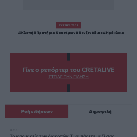
ΣΧΕΤΙΚΆ TAGS
Κλοπή
Πρατήριο Καυσίμων
Βενζινάδικο
Ηράκλειο
Γίνε ο ρεπόρτερ του CRETALIVE
ΣΤΕΊΛΕ ΤΗΝ ΕΊΔΗΣΗ
Ροή ειδήσεων
Δημοφιλή
03:33
Το φαρμακείο των διακοπών: Τι να πάρετε μαζί σας