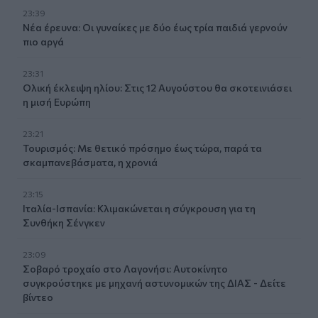
23:39
Νέα έρευνα: Οι γυναίκες με δύο έως τρία παιδιά γερνούν
πιο αργά
23:31
Ολική έκλειψη ηλίου: Στις 12 Αυγούστου θα σκοτεινιάσει
η μισή Ευρώπη
23:21
Τουρισμός: Με θετικό πρόσημο έως τώρα, παρά τα
σκαμπανεβάσματα, η χρονιά
23:15
Ιταλία-Ισπανία: Κλιμακώνεται η σύγκρουση για τη
Συνθήκη Σένγκεν
23:09
Σοβαρό τροχαίο στο Λαγονήσι: Αυτοκίνητο
συγκρούστηκε με μηχανή αστυνομικών της ΔΙΑΣ - Δείτε
βίντεο