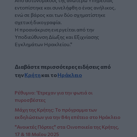
Από αστυνομικούς της ανωτέρω Υπηρεσίας
εντοπίστηκε και συνελήφθη ο ένας ανήλικος,
ενώ σε βάρος και των δύο σχηματίστηκε
σχετική δικογραφία.
Η προανάκριση ενεργείται από την
Υποδιεύθυνση Δίωξης και Εξιχνίασης
Εγκλημάτων Ηρακλείου."
Διαβάστε περισσότερες ειδήσεις από
την
Κρήτη
και το
Ηράκλειο
Ρέθυμνο: 'Ετρεχαν για την φωτιά οι
πυροσβέστες
Μάχη της Κρήτης: Το πρόγραμμα των
εκδηλώσεων για την 84η επέτειο στο Ηράκλειο
"Ανοικτές Πόρτες" στα Οινοποιεία της Κρήτης,
17 & 18 Μαΐου 2025