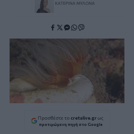
ΚΑΤΕΡΊΝΑ ΜΥΛΩΝΆ
Facebook
Twitter
Messenger
Whatsapp
Viber
Προσθέστε το
cretalive.gr
ως
προτιμώμενη πηγή στο Google