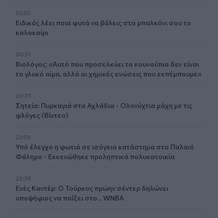
01:30
Ειδικός λέει ποια φυτά να βάλεις στο μπαλκόνι σου το
καλοκαίρι
00:31
Βιολόγος: «Αυτό που προσελκύει τα κουνούπια δεν είναι
το γλυκό αίμα, αλλά οι χημικές ενώσεις που εκπέμπουμε»
00:31
Σητεία: Πυρκαγιά στα Αχλάδια - Ολονύχτια μάχη με τις
φλόγες (Βίντεο)
23:55
Υπό έλεγχο η φωτιά σε ισόγειο κατάστημα στο Παλαιό
Φάληρο - Εκκενώθηκε προληπτικά πολυκατοικία
23:38
Ενές Καντέρ: Ο Τούρκος πρώην σέντερ δηλώνει
υποψήφιος να παίξει στο... WNBA