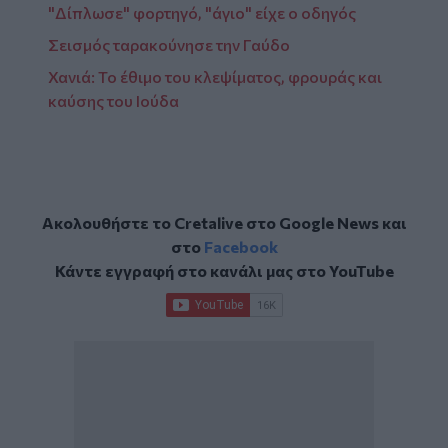
"Δίπλωσε" φορτηγό, "άγιο" είχε ο οδηγός
Σεισμός ταρακούνησε την Γαύδο
Χανιά: Το έθιμο του κλεψίματος, φρουράς και
καύσης του Ιούδα
Ακολουθήστε το Cretalive στο
Google News
και
στο
Facebook
Κάντε εγγραφή στο κανάλι μας στο
YouTube