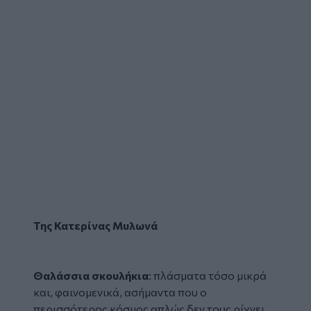
Της Κατερίνας Μυλωνά
Θαλάσσια
σκουλήκια
: πλάσματα τόσο μικρά
και, φαινομενικά, ασήμαντα που ο
περισσότερος κόσμος απλώς δεν τους ρίχνει