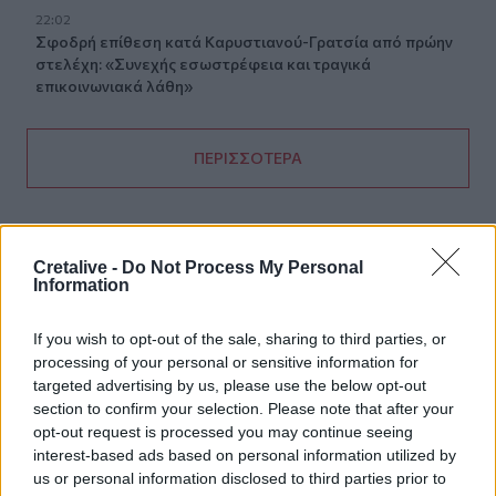
22:02
Σφοδρή επίθεση κατά Καρυστιανού-Γρατσία από πρώην
στελέχη: «Συνεχής εσωστρέφεια και τραγικά
επικοινωνιακά λάθη»
ΠΕΡΙΣΣΟΤΕΡΑ
Cretalive -
Do Not Process My Personal
Information
ΣΧΕΤΙΚA AΡΘΡΑ
If you wish to opt-out of the sale, sharing to third parties, or
processing of your personal or sensitive information for
Σητεία: Πυρκαγιά στα Αχλάδια - Ολονύχτια μάχη με τις 
ΚΡΗΤΗ
00:31
targeted advertising by us, please use the below opt-out
Σητεία: Πυρκαγιά στα Αχλάδια - Ολο
Σητεία: Πυρκαγιά στα Αχλάδια -
section to confirm your selection. Please note that after your
Ολονύχτια μάχη με τις φλόγες
(Βίντεο)
opt-out request is processed you may continue seeing
interest-based ads based on personal information utilized by
us or personal information disclosed to third parties prior to