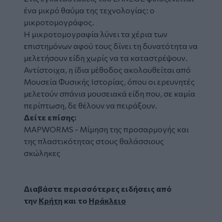
ένα μικρό θαύμα της τεχνολογίας: ο
μικροτομογράφος.
Η μικροτομογραφία λύνει τα χέρια των
επιστημόνων αφού τους δίνει τη δυνατότητα να
μελετήσουν είδη χωρίς να τα καταστρέψουν.
Αντίστοιχα, η ίδια μέθοδος ακολουθείται από
Μουσεία Φυσικής Ιστορίας, όπου οι ερευνητές
μελετούν σπάνια μουσειακά είδη που, σε καμία
περίπτωση, δε θέλουν να πειράξουν.
Δείτε επίσης:
MAPWORMS - Μίμηση της προσαρμογής και
της πλαστικότητας στους θαλάσσιους
σκώληκες
Διαβάστε περισσότερες ειδήσεις από
την
Κρήτη
και το
Ηράκλειο