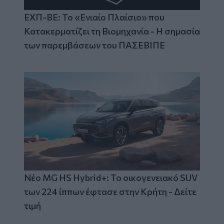
ΕΧΠ-ΒΕ: Το «Ενιαίο Πλαίσιο» που
Κατακερματίζει τη Βιομηχανία - Η σημασία
των παρεμβάσεων του ΠΑΣΕΒΙΠΕ
Νέο MG HS Hybrid+: Το οικογενειακό SUV
των 224 ίππων έφτασε στην Κρήτη - Δείτε
τιμή