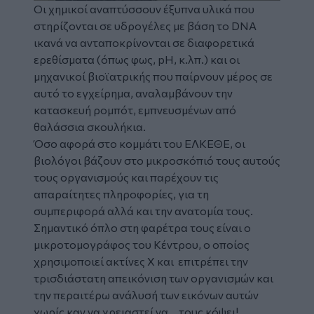
Οι χημικοί αναπτύσσουν έξυπνα υλικά που
στηρίζονται σε υδρογέλες με βάση το DNA
ικανά να ανταποκρίνονται σε διαφορετικά
ερεθίσματα (όπως φως, pH, κ.λπ.) και οι
μηχανικοί βιοϊατρικής που παίρνουν μέρος σε
αυτό το εγχείρημα, αναλαμβάνουν την
κατασκευή ρομπότ, εμπνευσμένων από
θαλάσσια σκουλήκια.
Όσο αφορά στο κομμάτι του ΕΛΚΕΘΕ, οι
βιολόγοι βάζουν στο μικροσκόπιό τους αυτούς
τους οργανισμούς και παρέχουν τις
απαραίτητες πληροφορίες, για τη
συμπεριφορά αλλά και την ανατομία τους.
Σημαντικό όπλο στη φαρέτρα τους είναι ο
μικροτομογράφος του Κέντρου, ο οποίος
χρησιμοποιεί ακτίνες Χ και επιτρέπει την
τρισδιάστατη απεικόνιση των οργανισμών και
την περαιτέρω ανάλυσή των εικόνων αυτών
χωρίς καν να χρειαστεί να… τους κόψει!