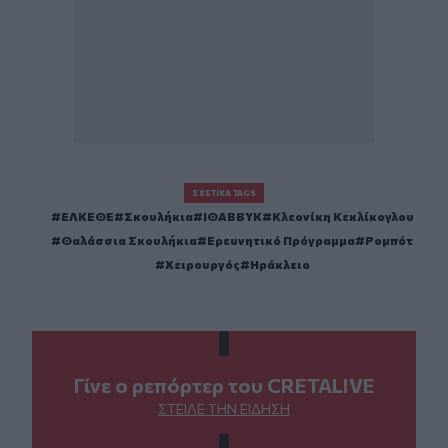
ΣΧΕΤΙΚΆ TAGS
ΕΛΚΕΘΕ
Σκουλήκια
ΙΘΑΒΒΥΚ
Κλεονίκη Κεκλίκογλου
Θαλάσσια Σκουλήκια
Ερευνητικό Πρόγραμμα
Ρομπότ
Χειρουργός
Ηράκλειο
Γίνε ο ρεπόρτερ του CRETALIVE
ΣΤΕΊΛΕ ΤΗΝ ΕΊΔΗΣΗ