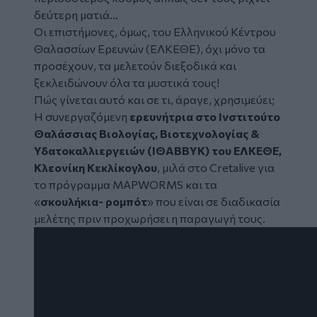
δεύτερη ματιά…
Οι επιστήμονες, όμως, του Ελληνικού Κέντρου
Θαλασσίων Ερευνών (
ΕΛΚΕΘΕ
), όχι μόνο τα
προσέχουν, τα μελετούν διεξοδικά και
ξεκλειδώνουν όλα τα μυστικά τους!
Πώς γίνεται αυτό και σε τι, άραγε, χρησιμεύει;
Η συνεργαζόμενη
ερευνήτρια στο Ινστιτούτο
Θαλάσσιας Βιολογίας, Βιοτεχνολογίας &
Υδατοκαλλιεργειών (ΙΘΑΒΒΥΚ) του ΕΛΚΕΘΕ,
Κλεονίκη Κεκλίκογλου
, μιλά στο Cretalive για
το πρόγραμμα MAPWORMS και τα
«
σκουλήκια-
ρομπότ
» που είναι σε διαδικασία
μελέτης πριν προχωρήσει η παραγωγή τους.