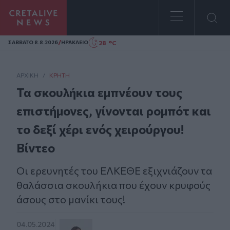
Homepage
/
28 °C
ΣAΒΒΑΤΟ 8.8.2026
ΗΡΑΚΛΕΙΟ
ΑΡΧΙΚΗ
/
ΚΡΉΤΗ
Τα σκουλήκια εμπνέουν τους
επιστήμονες, γίνονται ρομπότ και
το δεξί χέρι ενός χειρούργου!
Βίντεο
Οι ερευνητές του ΕΛΚΕΘΕ εξιχνιάζουν τα
θαλάσσια σκουλήκια που έχουν κρυφούς
άσους στο μανίκι τους!
04.05.2024