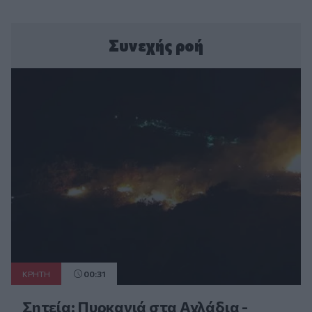
Συνεχής ροή
ΚΡΗΤΗ
00:31
Σητεία: Πυρκαγιά στα Αχλάδια -