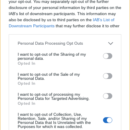
your opt-out. You may separately opt-out of the further
Σητεία: Φωτιά στα Αχλάδια, δύσκολη μάχη με τις φλόγες
ΚΡΗΤΗ
22:47
disclosure of your personal information by third parties on the
Σητεία: Φωτιά στα Αχλάδια, δύσκολη
Σητεία: Φωτιά στα Αχλάδια,
IAB’s list of downstream participants. This information may
δύσκολη μάχη με τις φλόγες -
also be disclosed by us to third parties on the
IAB’s List of
Βίντεο
Downstream Participants
that may further disclose it to other
third parties.
Πανεπιστήμιο Κρήτης: 3,35 εκατ. ευρώ από το Υπουργεί
ΚΡΗΤΗ
22:32
Personal Data Processing Opt Outs
Πανεπιστήμιο Κρήτης: 3,35 εκατ. ε
Πανεπιστήμιο Κρήτης: 3,35 εκατ.
ευρώ από το Υπουργείο
I want to opt-out of the Sharing of my
Παιδείας, για το στεγαστικό
personal data.
Opted In
επίδομα των φοιτητών
I want to opt-out of the Sale of my
Personal Data.
Opted In
Καιρός: “Πορτοκαλί” συναγερμός στην Κρήτη - Ζέστη κ
ΚΡΗΤΗ
22:03
Καιρός: “Πορτοκαλί” συναγερμός στ
Καιρός: “Πορτοκαλί” συναγερμός
I want to opt-out of processing my
στην Κρήτη - Ζέστη και πολύ
Personal Data for Targeted Advertising.
υψηλός κίνδυνος πυρκαγιάς!
Opted In
I want to opt-out of Collection, Use,
Retention, Sale, and/or Sharing of my
Μεταναστευτικό: Σύλληψη 18χρονου διακινητή για την
ΚΡΗΤΗ
21:31
Personal Data that Is Unrelated with the
Purposes for which it was collected.
Μεταναστευτικό: Σύλληψη 18χρονου
Μεταναστευτικό: Σύλληψη