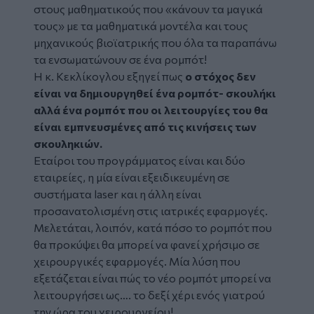
στους μαθηματικούς που «κάνουν τα μαγικά
τους» με τα μαθηματικά μοντέλα και τους
μηχανικούς βιοϊατρικής που όλα τα παραπάνω
τα ενσωματώνουν σε ένα ρομπότ!
Η κ. Κεκλίκογλου εξηγεί πως
ο στόχος δεν
είναι να δημιουργηθεί ένα ρομπότ- σκουλήκι
αλλά ένα ρομπότ που οι λειτουργίες του θα
είναι εμπνευσμένες από τις κινήσεις των
σκουληκιών.
Εταίροι του προγράμματος είναι και δύο
εταιρείες, η μία είναι εξειδικευμένη σε
συστήματα laser και η άλλη είναι
προσανατολισμένη στις ιατρικές εφαρμογές.
Μελετάται, λοιπόν, κατά πόσο το ρομπότ που
θα προκύψει θα μπορεί να φανεί χρήσιμο σε
χειρουργικές εφαρμογές. Μία λύση που
εξετάζεται είναι πώς το νέο ρομπότ μπορεί να
λειτουργήσει ως…. το δεξί χέρι ενός γιατρού
την ώρα του χειρουργείου!