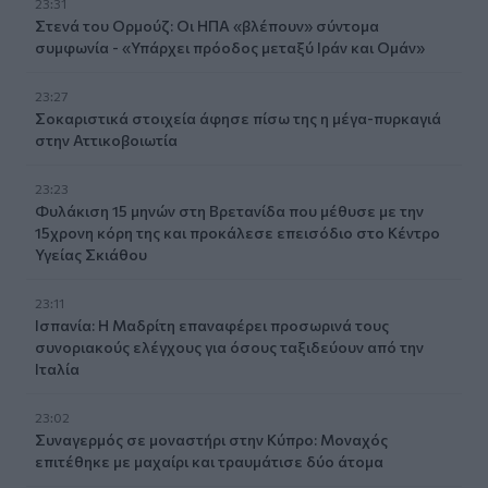
23:31
Στενά του Ορμούζ: Οι ΗΠΑ «βλέπουν» σύντομα
συμφωνία - «Υπάρχει πρόοδος μεταξύ Ιράν και Ομάν»
23:27
Σοκαριστικά στοιχεία άφησε πίσω της η μέγα-πυρκαγιά
στην Αττικοβοιωτία
23:23
Φυλάκιση 15 μηνών στη Βρετανίδα που μέθυσε με την
15χρονη κόρη της και προκάλεσε επεισόδιο στο Κέντρο
Υγείας Σκιάθου
23:11
Ισπανία: Η Μαδρίτη επαναφέρει προσωρινά τους
συνοριακούς ελέγχους για όσους ταξιδεύουν από την
Ιταλία
23:02
Συναγερμός σε μοναστήρι στην Κύπρο: Μοναχός
επιτέθηκε με μαχαίρι και τραυμάτισε δύο άτομα