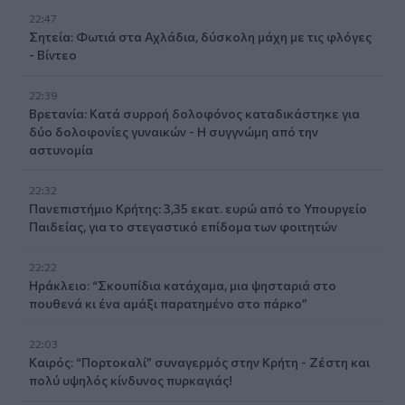
22:47
Σητεία: Φωτιά στα Αχλάδια, δύσκολη μάχη με τις φλόγες
- Βίντεο
22:39
Βρετανία: Κατά συρροή δολοφόνος καταδικάστηκε για
δύο δολοφονίες γυναικών - Η συγγνώμη από την
αστυνομία
22:32
Πανεπιστήμιο Κρήτης: 3,35 εκατ. ευρώ από το Υπουργείο
Παιδείας, για το στεγαστικό επίδομα των φοιτητών
22:22
Ηράκλειο: “Σκουπίδια κατάχαμα, μια ψησταριά στο
πουθενά κι ένα αμάξι παρατημένο στο πάρκο”
22:03
Καιρός: “Πορτοκαλί” συναγερμός στην Κρήτη - Ζέστη και
πολύ υψηλός κίνδυνος πυρκαγιάς!