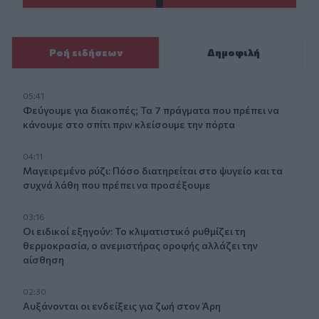
Ροή ειδήσεων
Δημοφιλή
05:41
Φεύγουμε για διακοπές; Τα 7 πράγματα που πρέπει να
κάνουμε στο σπίτι πριν κλείσουμε την πόρτα
04:11
Μαγειρεμένο ρύζι: Πόσο διατηρείται στο ψυγείο και τα
συχνά λάθη που πρέπει να προσέξουμε
03:16
Οι ειδικοί εξηγούν: Το κλιματιστικό ρυθμίζει τη
θερμοκρασία, ο ανεμιστήρας οροφής αλλάζει την
αίσθηση
02:30
Αυξάνονται οι ενδείξεις για ζωή στον Άρη