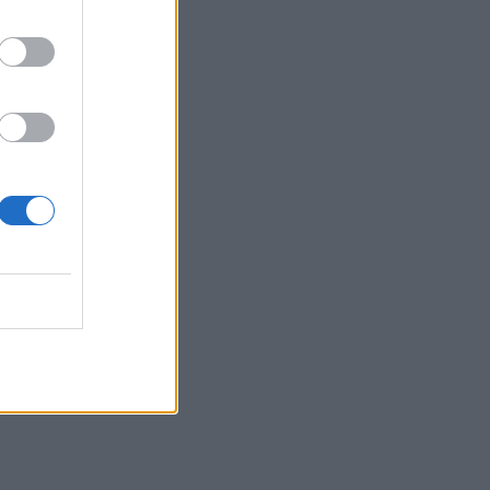
08:19
Ελούντα: Ηλικιωμένος απειλούσε να
πηδήξει από μπαλκόνι
08:12
Η ΥΠΑ για τον εξοπλισμό αεροναυτιλίας
στο νέο αεροδρόμιο Καστελλίου
08:06
Σήμερα το τελευταίο αντίο στον Λάκη
Χαλκιά
08:00
Πλήθος κόσμου στην προβολή της
ταινίας «Καποδίστριας» στα Υακίνθεια
2026
07:54
Σήμερα απολογείται ο 26χρονος
Αφγανός για τη δολοφονία της