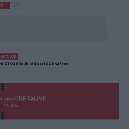
ΙΚΆ TAGS
 ΦΑΙΣΤΟΣ
Παιδικό Χωριό SOS Κρήτης
ερ του CRETALIVE
ΤΗΝ ΕΊΔΗΣΗ