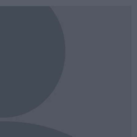
book
witter
Messenger
Whatsapp
Viber