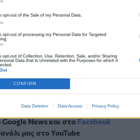
In
 σελίδα των καταστημάτων ΦΑΙΣΤΟΣ
o opt-out of the Sale of my Personal Data.
In
to opt-out of processing my Personal Data for Targeted
ing.
In
o opt-out of Collection, Use, Retention, Sale, and/or Sharing
ersonal Data that Is Unrelated with the Purposes for which it
έρευνες
lected.
Out
ην Ανάληψη Λασιθίου
όρους
CONFIRM
Data Deletion
Data Access
Privacy Policy
ο
Google News
και στο
Facebook
κανάλι μας στο
YouTube