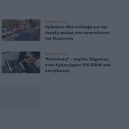
αμένουν δυνάμεις στο σημείο
Ηράκλειο: Μια σύλληψη για την έκρηξη φιάλης που αναστά
ΚΡΗΤΗ
09:07
αρύδι Σητείας - Παραμένουν δυνάμεις στο σημείο
Ηράκλειο: Μια σύλληψη για την έκρηξ
Ηράκλειο: Μια σύλληψη για την
έκρηξη φιάλης που αναστάτωσε
την Θερίσσου
αξίζουν
Του υποσχέθηκαν τεράστια κέρδη και του άρπαξαν 100.000
ΚΡΗΤΗ
09:00
 στις εμπειρίες που αξίζουν
"Επένδυση" - παγίδα: 55χρονος στην Κ
"Επένδυση" - παγίδα: 55χρονος
στην Κρήτη έχασε 100.000€ από
επιτήδειους