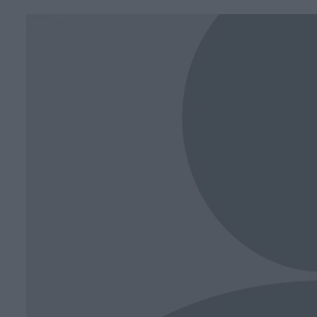
Face
T