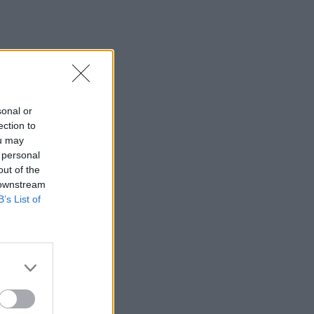
35 χρόνια ίντερνετ: Το πρώτο website το
οποίο υπάρχει ακόμα
08:47
Δήμος Βιάννου: Οι ώρες και οι μέρες
λειτουργίας του Γραφείου Δακοκτονίας
sonal or
08:40
ection to
Νέα δομή φιλοξενίας μεταναστών: Τι
ou may
προβλέπει η απόφαση που
 personal
δημοσιεύθηκε στην Εφημερίδα της
out of the
Κυβέρνησης
 downstream
B’s List of
08:33
Η Ρωσία έπληξε δύο πλοία κοντά στο
ουκρανικό λιμάνι της Οδησσού
08:25
Ο Σύλλογος Εργαζομένων
Πρωτοβάθμιας Φροντίδας Υγείας
Κρήτης αποχαιρετά τον Π. Μαματζάκη