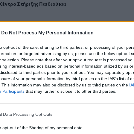
Κέντρο Στήριξης Παιδιού και
-
Do Not Process My Personal Information
to opt-out of the sale, sharing to third parties, or processing of your per
formation for targeted advertising by us, please use the below opt-out s
r selection. Please note that after your opt-out request is processed y
eing interest-based ads based on personal information utilized by us or
disclosed to third parties prior to your opt-out. You may separately opt-
κίνησε στη Φοινικιά Ηρακλείου
η
losure of your personal information by third parties on the IAB’s list of
S Κρήτης
, του τέταρτου Παιδικού Χωριού
. This information may also be disclosed by us to third parties on the
IA
OS Κρήτης στεγάζεται σε σύγχρονες
Participants
that may further disclose it to other third parties.
ν, και αποτελείται από 3 σπίτια
ρα 25 παιδιά.
ικά με το Κέντρο Στήριξης Παιδιού &
l Data Processing Opt Outs
Χωριών SOS Ελλάδος, τις υπηρεσίες που
 τηλέφωνα 2810-222610 & 2810-222670
o opt-out of the Sharing of my personal data.
center@sos-villages.gr
. Επίσης