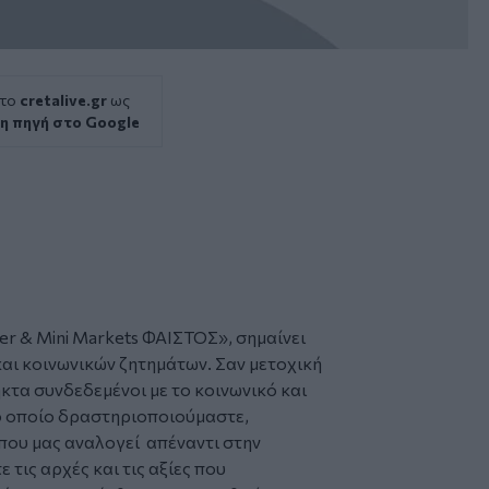
 το
cretalive.gr
ως
η πηγή στο Google
er
& Mini Markets ΦΑΙΣΤΟΣ», σημαίνει
αι κοινωνικών ζητημάτων. Σαν μετοχική
κτα συνδεδεμένοι με το κοινωνικό και
ο οποίο δραστηριοποιούμαστε,
που μας αναλογεί απέναντι στην
 τις αρχές και τις αξίες που