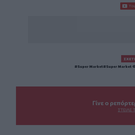
ΣΧΕΤ
Super Market
Super Market
Γίνε ο ρεπόρτ
ΣΤΕΊΛΕ 