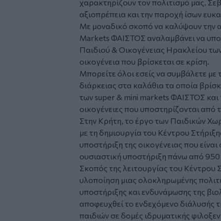
χαρακτηρίζουν τον πολιτισμό μας. Σε
αξιοπρέπεια και την παροχή ίσων ευκα
Με μοναδικό σκοπό να καλύψουν την α
Markets ΦΑΙΣΤΟΣ αναλαμβάνει να υπο
Παιδιού & Οικογένειας Ηρακλείου τω
οικογένεια που βρίσκεται σε κρίση.
Μπορείτε όλοι εσείς να συμβάλετε μ
διάρκειας στα καλάθια τα οποία βρίσ
των super & mini markets ΦΑΙΣΤΟΣ και 
οικογένειες που υποστηρίζονται από τ
Στην Κρήτη, το έργο των Παιδικών Χω
με τη δημιουργία του Κέντρου Στήριξη
υποστήριξη της οικογένειας που είναι 
ουσιαστική υποστήριξη πάνω από 950 ο
Σκοπός της λειτουργίας του Κέντρου Σ
υλοποίηση μιας ολοκληρωμένης πολιτι
υποστήριξης και ενδυνάμωσης της βιολ
αποφευχθεί το ενδεχόμενο διάλυσής τη
παιδιών σε δομές ιδρυματικής φιλοξεν