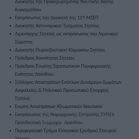
Διοικητής της Προκεχωρημένης Ναυτικής Βάσης 
Κυριαμαδίου
Εκπρόσωπος του Διοικητή της 11
 ΜΣΕΠ   
ης
Διοικητής Αστυνομικού Τμήματος Σητείας 
Λιμενάρχης Σητείας ως εκπρόσωπος του Λιμενικού 
Σώματος 
Διοικητής Πυροσβεστικού Κλιμακίου Σητείας  
Πρόεδρος Κοινότητας Σητείας  
Πρόεδρος Ένωσης Στρατιωτικών Περιφερειακής 
Ενότητας Λασιθίου.
Σύλλογος Αποστράτων Ενόπλων Δυνάμεων-Σωμάτων 
Ασφαλείας & Πολιτικού Προσωπικού Επαρχίας 
Σητείας  
Ένωση Αποστράτων Αξιωματικών Ναυτικού
Eκπρόσωπος της Νομαρχιακής Επιτροπής ΣΥΡΙΖΑ 
 .
Προοδευτική Συμμαχία  Λασιθίου
Περιφερειακό Τμήμα Ελληνικού Ερυθρού Σταυρού 
Σητείας  