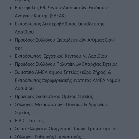
Επικεφαλής Εθελοντών Διασωστών  Εκτάκτων 
Αναγκών Κρήτης (ΕΔΕΑΚ)  
Εκπρόσωπος Δευτεροβάθμιας Εκπαίδευσης 
Λασιθίου
Πρόεδρος Συλλόγου Εκπαιδευτικών Α/θμιας Εκπ/
σης  
Εκπρόσωπος  Εργατικού Κέντρου Ν. Λασιθίου  
Πρόεδρος Συλλόγου Πολυτέκνων Επαρχίας Σητείας  
Σωματείο ΑΜΕΑ Δήμου Σητείας (έδρα Ζήρος) & 
Εκπρόσωπος περιφερειακής ενότητας ΑΜΕΑ Νομού 
Λασιθίου  
Πρόεδρος Σκοπευτικού Ομίλου Σητείας  
Σύλλογος Μικρασιατών - Ποντίων & Αρμενίων 
Σητείας  
Ε.Α.Σ.  Σητείας  
Σώμα Ελληνικού Οδηγισμού-Τοπικό Τμήμα Σητείας  
Σύλλογος Ρυθμικής Γυμναστικής  