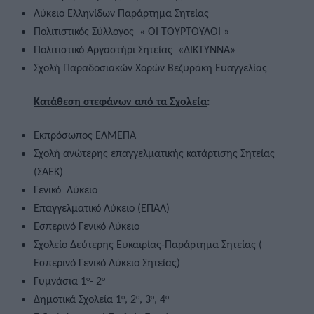
Λύκειο Ελληνίδων Παράρτημα Σητείας 
Πολιτιστικός Σύλλογος  « ΟΙ ΤΟΥΡΤΟΥΛΟΙ »
Πολιτιστικό Αργαστήρι Σητείας  «ΔΙΚΤΥΝΝΑ»  
Σχολή Παραδοσιακών Χορών Βεζυράκη Ευαγγελίας
Κατάθεση στεφάνων από τα Σχολεία
: 
Εκπρόσωπος ΕΛΜΕΠΑ 
Σχολή ανώτερης επαγγελματικής κατάρτισης Σητείας 
(ΣΑΕΚ)  
Γενικό  Λύκειο  
Επαγγελματικό Λύκειο (ΕΠΑΛ)  
Εσπερινό Γενικό Λύκειο  
Σχολείο Δεύτερης Ευκαιρίας-Παράρτημα Σητείας ( 
Εσπερινό Γενικό Λύκειο Σητείας) 
Γυμνάσια 1
- 2
ο
ο
Δημοτικά Σχολεία 1
, 2
, 3
, 4
ο
ο
ο
ο 