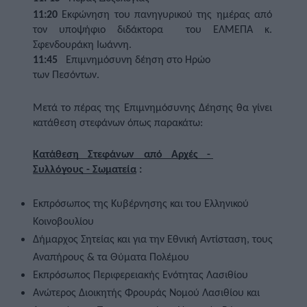
11:20 
Εκφώνηση του πανηγυρικού της ημέρας από 
τον υποψήφιο διδάκτορα  του ΕΛΜΕΠΑ κ. 
Σφενδουράκη Ιωάννη.
11:45
   Επιμνημόσυνη δέηση στο Ηρώο 
των Πεσόντων. 
Μετά το πέρας της Επιμνημόσυνης Δέησης θα γίνει 
κατάθεση στεφάνων όπως παρακάτω:     
Κατάθεση  Στεφάνων  από  Αρχές  - 
Συλλόγους - Σωματεία
 : 
Εκπρόσωπος της Κυβέρνησης και του Ελληνικού 
Κοινοβουλίου 
Δήμαρχος Σητείας και για την Εθνική Αντίσταση, τους 
Αναπήρους & τα Θύματα Πολέμου   
Εκπρόσωπος Περιφερειακής Ενότητας Λασιθίου   
Ανώτερος Διοικητής Φρουράς Νομού Λασιθίου και 