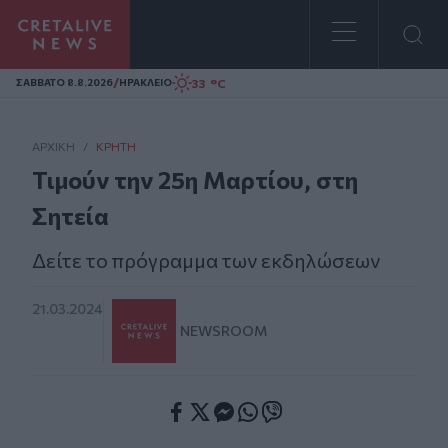
Homepage
/
33 °C
ΣAΒΒΑΤΟ 8.8.2026
ΗΡΑΚΛΕΙΟ
ΑΡΧΙΚΗ
/
ΚΡΉΤΗ
Τιμούν την 25η Μαρτίου, στη
Σητεία
Δείτε το πρόγραμμα των εκδηλώσεων
21.03.2024
NEWSROOM
Facebook
Twitter
Messenger
Whatsapp
Viber