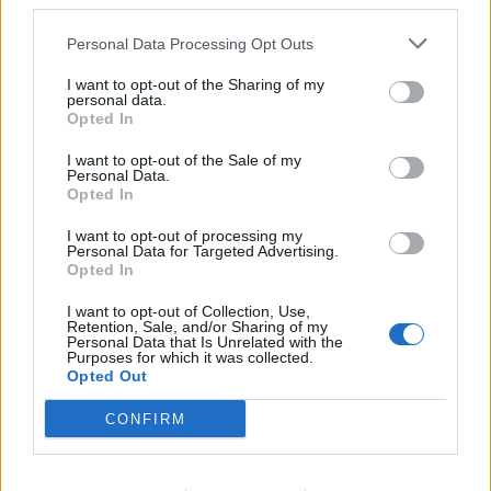
third parties.
Personal Data Processing Opt Outs
I want to opt-out of the Sharing of my
ΣΧΕΤΙΚΆ TAGS
personal data.
25η Μαρτίου
Σητεία
Λασίθι
Opted In
I want to opt-out of the Sale of my
Personal Data.
Opted In
I want to opt-out of processing my
Γίνε ο ρεπόρτερ του CRETALIVE
Personal Data for Targeted Advertising.
Opted In
ΣΤΕΊΛΕ ΤΗΝ ΕΊΔΗΣΗ
I want to opt-out of Collection, Use,
Retention, Sale, and/or Sharing of my
Personal Data that Is Unrelated with the
Purposes for which it was collected.
Opted Out
Ροή ειδήσεων
Δημοφιλή
CONFIRM
13:03
Βίντεο: Μεθυσμένη σκότωσε νύφη λίγες ώρες μετά τον