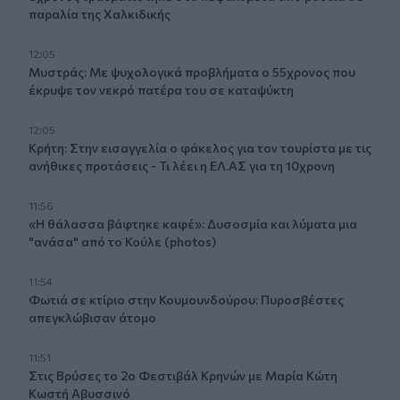
παραλία της Χαλκιδικής
12:05
Μυστράς: Με ψυχολογικά προβλήματα ο 55χρονος που
έκρυψε τον νεκρό πατέρα του σε καταψύκτη
12:05
Κρήτη: Στην εισαγγελία ο φάκελος για τον τουρίστα με τις
ανήθικες προτάσεις - Τι λέει η ΕΛ.ΑΣ για τη 10χρονη
11:56
«Η θάλασσα βάφτηκε καφέ»: Δυσοσμία και λύματα μια
"ανάσα" από το Κούλε (photos)
11:54
Φωτιά σε κτίριο στην Κουμουνδούρου: Πυροσβέστες
απεγκλώβισαν άτομο
11:51
Στις Βρύσες το 2ο Φεστιβάλ Κρηνών με Μαρία Κώτη
Κωστή Αβυσσινό