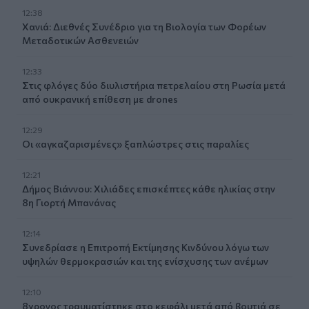
12:38
Χανιά: Διεθνές Συνέδριο για τη Βιολογία των Φορέων
Μεταδοτικών Ασθενειών
12:33
Στις φλόγες δύο διυλιστήρια πετρελαίου στη Ρωσία μετά
από ουκρανική επίθεση με drones
12:29
Οι «αγκαζαρισμένες» ξαπλώστρες στις παραλίες
12:21
Δήμος Βιάννου: Χιλιάδες επισκέπτες κάθε ηλικίας στην
8η Γιορτή Μπανάνας
12:14
Συνεδρίασε η Επιτροπή Εκτίμησης Κινδύνου λόγω των
υψηλών θερμοκρασιών και της ενίσχυσης των ανέμων
12:10
8χρονος τραυματίστηκε στο κεφάλι μετά από βουτιά σε