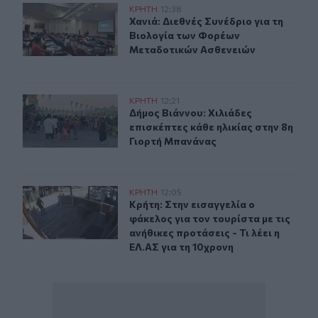
Χανιά: Διεθνές Συνέδριο για τη Βιολογία των Φορέων 
ΚΡΗΤΗ
12:38
Χανιά: Διεθνές Συνέδριο για τη Βι
Χανιά: Διεθνές Συνέδριο για τη
Βιολογία των Φορέων
Μεταδοτικών Ασθενειών
Δήμος Βιάννου: Χιλιάδες επισκέπτες κάθε ηλικίας στην
ΚΡΗΤΗ
12:21
Δήμος Βιάννου: Χιλιάδες επισκέπτε
Δήμος Βιάννου: Χιλιάδες
επισκέπτες κάθε ηλικίας στην 8η
Γιορτή Μπανάνας
Κρήτη: Στην εισαγγελία ο φάκελος για τον τουρίστα με τι
ΚΡΗΤΗ
12:05
Κρήτη: Στην εισαγγελία ο φάκελος γι
Κρήτη: Στην εισαγγελία ο
φάκελος για τον τουρίστα με τις
ανήθικες προτάσεις - Τι λέει η
ΕΛ.ΑΣ για τη 10χρονη