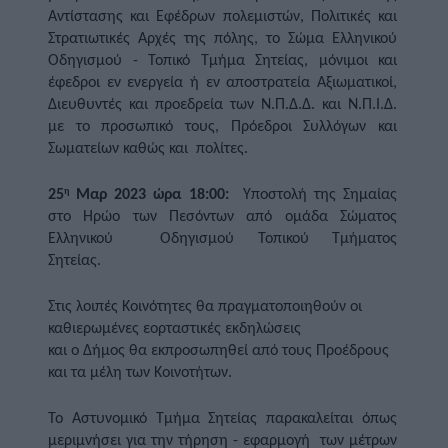
Αντίστασης και Εφέδρων πολεμιστών, Πολιτικές και 
Στρατιωτικές Αρχές της πόλης, το Σώμα Ελληνικού 
Οδηγισμού - Τοπικό Τμήμα Σητείας, μόνιμοι και 
έφεδροι εν ενεργεία ή εν αποστρατεία Αξιωματικοί, 
Διευθυντές και προεδρεία των Ν.Π.Δ.Δ. και Ν.Π.Ι.Δ. 
με το προσωπικό τους, Πρόεδροι Συλλόγων και 
Σωματείων καθώς και  πολίτες. 
25
 Μαρ 2023 ώρα 18:00:  
Υποστολή της Σημαίας 
η
στο Ηρώο των Πεσόντων από ομάδα Σώματος 
Ελληνικού  Οδηγισμού Τοπικού Τμήματος 
Σητείας.      
Στις λοιπές Κοινότητες θα πραγματοποιηθούν οι 
καθιερωμένες εορταστικές εκδηλώσεις
και ο Δήμος θα εκπροσωπηθεί από τους Προέδρους 
και τα μέλη των Κοινοτήτων.
Το Αστυνομικό Τμήμα Σητείας παρακαλείται όπως 
μεριμνήσει για την τήρηση - εφαρμογή  των μέτρων 