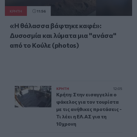
ΚΡΗΤΗ
11:56
«Η θάλασσα βάφτηκε καφέ»:
Δυσοσμία και λύματα μια "ανάσα"
από το Κούλε (photos)
ΚΡΗΤΗ
12:05
Κρήτη: Στην εισαγγελία ο
φάκελος για τον τουρίστα
με τις ανήθικες προτάσεις -
Τι λέει η ΕΛ.ΑΣ για τη
10χρονη