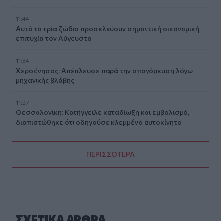
11:44
Αυτά τα τρία ζώδια προσελκύουν σημαντική οικονομική
επιτυχία τον Αύγουστο
11:34
Χερσόνησος: Απέπλευσε παρά την απαγόρευση λόγω
μηχανικής βλάβης
11:27
Θεσσαλονίκη: Κατήγγειλε καταδίωξη και εμβολισμό,
διαπιστώθηκε ότι οδηγούσε κλεμμένο αυτοκίνητο
ΠΕΡΙΣΣΟΤΕΡΑ
ΣΧΕΤΙΚA AΡΘΡΑ