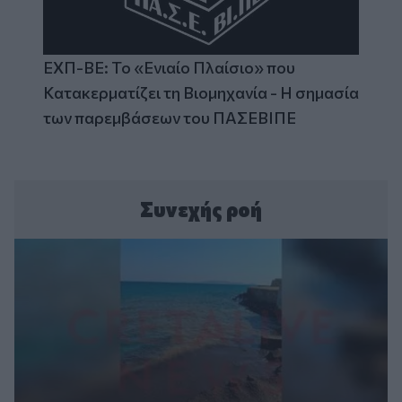
ΕΧΠ-ΒΕ: Το «Ενιαίο Πλαίσιο» που
Κατακερματίζει τη Βιομηχανία - Η σημασία
των παρεμβάσεων του ΠΑΣΕΒΙΠΕ
Συνεχής ροή