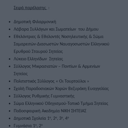
Σειρά παρέλασης 
 :  
Δημοτική Φιλαρμονική  
Λάβαρα Συλλόγων και Σωματείων  του Δήμου
Εθελόντριες & Εθελοντές Νοσηλευτικής & Σώμα 
Σαμαρειτών-Διασωστών Ναυαγοσωστών Ελληνικού 
Ερυθρού Σταυρού Σητείας  
Λύκειο Ελληνίδων  Σητείας
Σύλλογος Μικρασιατών – Ποντίων & Αρμενίων 
Σητείας  
Πολιτιστικός Σύλλογος « Οι Τουρτούλοι »    
Σχολή Παραδοσιακών Χορών Βεζυράκη Ευαγγελίας  
Σύλλογος Ρυθμικής Γυμναστικής  
Σώμα Ελληνικού Οδηγισμού-Τοπικό Τμήμα Σητείας  
Ποδοσφαιρική Ακαδημία ΝΙΚΗ ΣΗΤΕΙΑΣ 
Δημοτικά Σχολεία 1
, 2
, 3
, 4
ο
ο
ο
ο
Γυμνάσια 1
, 2
ο
ο