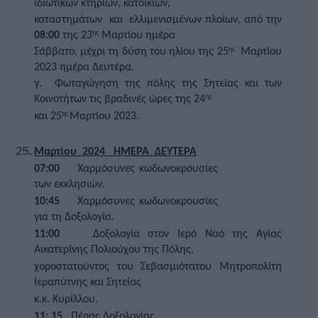
ιδιωτικών κτηρίων, κατοικιών,
καταστημάτων  και  ελλιμενισμένων πλοίων, από την 
08:00
 της 23
Μαρτίου ημέρα
ης  
Σάββατο, μέχρι τη δύση του ηλίου της 25
  Μαρτίου 
ης
2023 ημέρα Δευτέρα.  
γ.  Φωταγώγηση της πόλης της Σητείας και των 
Κοινοτήτων τις βραδινές ώρες της 24
ης
και 25
Μαρτίου 2023. 
ης 
Μαρτίου  2024   ΗΜΕΡΑ  ΔΕΥΤΕΡΑ
07:00
    Χαρμόσυνες κωδωνοκρουσίες 
των εκκλησιών. 
10:45
    Χαρμόσυνες κωδωνοκρουσίες 
για τη Δοξολογία.  
11:00    
Δοξολογία στον Ιερό Ναό της Αγίας 
Αικατερίνης Πολιούχου της Πόλης,
χοροστατούντος του Σεβασμιότατου Μητροπολίτη 
Ιεραπύτνης και Σητείας
κ.κ. Κυρίλλου.
11: 15
   Πέρας Δοξολογίας 