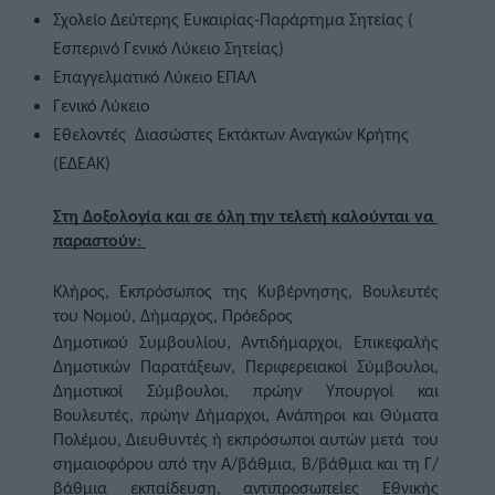
Σχολείο Δεύτερης Ευκαιρίας-Παράρτημα Σητείας ( 
Εσπερινό Γενικό Λύκειο Σητείας) 
Επαγγελματικό Λύκειο ΕΠΑΛ 
Γενικό Λύκειο  
Εθελοντές  Διασώστες Εκτάκτων Αναγκών Κρήτης 
(ΕΔΕΑΚ) 
Στη Δοξολογία και σε όλη την τελετή καλούνται να 
παραστούν
: 
Κλήρος, Εκπρόσωπος της Κυβέρνησης, Βουλευτές 
του Νομού, Δήμαρχος, Πρόεδρος  
Δημοτικού Συμβουλίου, Αντιδήμαρχοι, Επικεφαλής 
Δημοτικών Παρατάξεων, Περιφερειακοί Σύμβουλοι, 
Δημοτικοί Σύμβουλοι, πρώην Υπουργοί και 
Βουλευτές, πρώην Δήμαρχοι, Ανάπηροι και Θύματα 
Πολέμου, Διευθυντές ή εκπρόσωποι αυτών μετά  του 
σημαιοφόρου από την Α/βάθμια, Β/βάθμια και τη Γ/
βάθμια εκπαίδευση, αντιπροσωπείες Εθνικής 