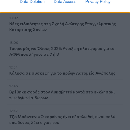
Data Deletion
Data Access
Privacy Policy
γάμο της στη Νότια Καρολίνα
13:02
Νέες ειδικότητες στη Σχολή Ανώτερης Επαγγελματικής
Κατάρτισης Χανίων
13:00
Τουρισμός για Όλους 2026: Άνοιξε η πλατφόρμα για τα
ΑΦΜ που λήγουν σε 7 ή 8
12:54
Κάλεσα σε σύσκεψη για το πρώην Λατομείο Ανώπολης
12:46
Βρέθηκε σορός στον Λυκαβηττό κοντά στο εκκλησάκι
των Αγίων Ισιδώρων
12:42
Τζο Μπάιντεν: «Ο καρκίνος έχει εξαπλωθεί, είναι πολύ
επώδυνο», λέει ο γιος του