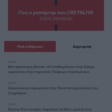
Γίνε ο ρεπόρτερ του CRETALIVE
ΣΤΕΊΛΕ ΤΗΝ ΕΊΔΗΣΗ
Ροή ειδήσεων
Δημοφιλή
22:59
Νέα πρόκληση Φιντάν: «Η σταθερότητα στην Κύπρο
οφείλεται στην παρουσία Τούρκων στρατιωτών»
22:53
Διακινούσαν ναρκωτικά στην Πανεπιστημιούπολη του
Ζωγράφου
22:45
Σητεία: Ένα τσιγάρο παραλίγο να βάλει φωτιά στις