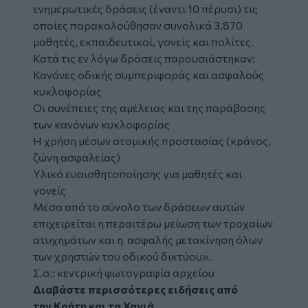
ενημερωτικές δράσεις (έναντι 10 πέρυσι) τις
οποίες παρακολούθησαν συνολικά 3.870
μαθητές, εκπαιδευτικοί, γονείς και πολίτες.
Κατά τις εν λόγω δράσεις παρουσιάστηκαν:
Κανόνες οδικής συμπεριφοράς και ασφαλούς
κυκλοφορίας
Οι συνέπειες της αμέλειας και της παράβασης
των κανόνων κυκλοφορίας
Η χρήση μέσων ατομικής προστασίας (κράνος,
ζώνη ασφαλείας)
Υλικό ευαισθητοποίησης για μαθητές και
γονείς
Μέσα από το σύνολο των δράσεων αυτών
επιχειρείται η περαιτέρω μείωση των τροχαίων
ατυχημάτων και η ασφαλής μετακίνηση όλων
των χρηστών του οδικού δικτύου».
Σ.σ.: κεντρική φωτογραφία αρχείου
Διαβάστε περισσότερες ειδήσεις από
την
Κρήτη
και τα
Χανιά