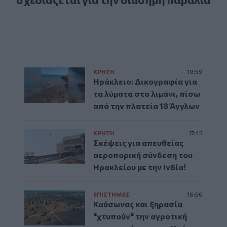
ΚΡΗΤΗ
19:59
Ηράκλειο: Δικογραφία για
τα λύματα στο λιμάνι, πίσω
από την πλατεία 18 Άγγλων
ΚΡΗΤΗ
17:45
Σκέψεις για απευθείας
αεροπορική σύνδεση του
Ηρακλείου με την Ινδία!
ΕΠΙΣΤΗΜΕΣ
16:56
Καύσωνας και ξηρασία
"χτυπούν" την αγροτική