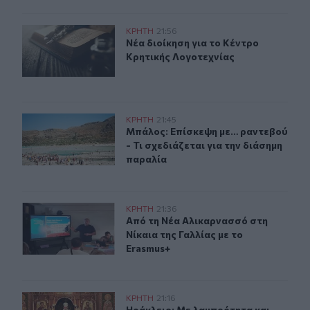
Νέα διοίκηση για το Κέντρο Κρητικής Λογοτεχνίας
ΚΡΗΤΗ
21:56
Νέα διοίκηση για το Κέντρο Κρητικ
Νέα διοίκηση για το Κέντρο
Κρητικής Λογοτεχνίας
Μπάλος: Επίσκεψη με… ραντεβού - Τι σχεδιάζεται για τ
ΚΡΗΤΗ
21:45
Μπάλος: Επίσκεψη με… ραντεβού - Τ
Μπάλος: Επίσκεψη με… ραντεβού
- Τι σχεδιάζεται για την διάσημη
παραλία
Από τη Νέα Αλικαρνασσό στη Νίκαια της Γαλλίας με το 
ΚΡΗΤΗ
21:36
Από τη Νέα Αλικαρνασσό στη Νίκαια
Από τη Νέα Αλικαρνασσό στη
Νίκαια της Γαλλίας με το
Erasmus+
Ηράκλειο: Με λαμπρότητα και κατάνυξη ο εορτασμός 
ΚΡΗΤΗ
21:16
Ηράκλειο: Με λαμπρότητα και