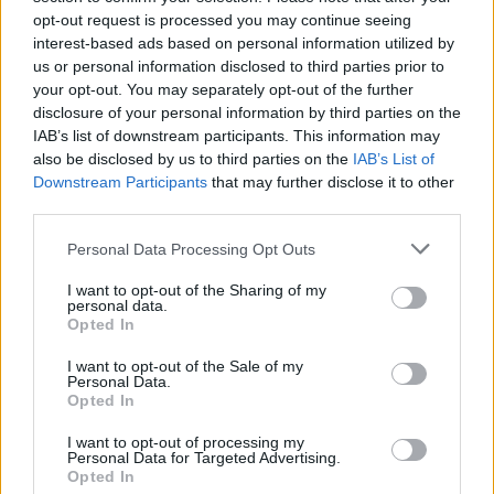
opt-out request is processed you may continue seeing
22:03
interest-based ads based on personal information utilized by
Τραγωδία στην Πάρο: Για ανθρωποκτονία από αμέλεια
us or personal information disclosed to third parties prior to
κατηγορούνται οι γονείς του 4χρονου και ο ιδιοκτήτης
your opt-out. You may separately opt-out of the further
του beach bar
disclosure of your personal information by third parties on the
IAB’s list of downstream participants. This information may
21:56
also be disclosed by us to third parties on the
IAB’s List of
Νέα διοίκηση για το Κέντρο Κρητικής Λογοτεχνίας
Downstream Participants
that may further disclose it to other
third parties.
21:51
Στα ύψη το Σάββατο (08/08) ο υδράργυρος: Σε ποια
Personal Data Processing Opt Outs
περιοχή το θερμόμετρο έδειξε 39,5 (πίνακας)
I want to opt-out of the Sharing of my
personal data.
21:45
Opted In
Μπάλος: Επίσκεψη με… ραντεβού - Τι σχεδιάζεται για την
διάσημη παραλία
I want to opt-out of the Sale of my
Personal Data.
Opted In
21:36
Από τη Νέα Αλικαρνασσό στη Νίκαια της Γαλλίας με το
I want to opt-out of processing my
Erasmus+
Personal Data for Targeted Advertising.
Opted In