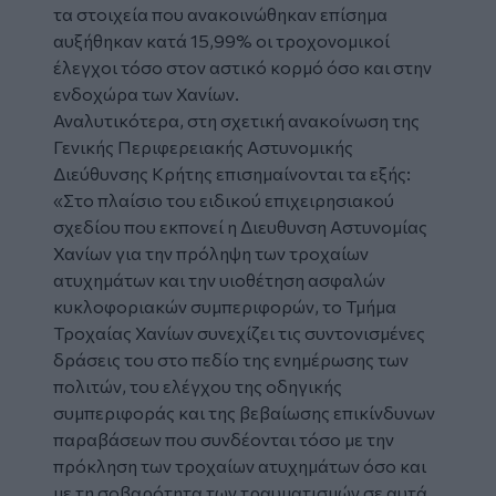
τα στοιχεία που ανακοινώθηκαν επίσημα
αυξήθηκαν κατά 15,99% οι τροχονομικοί
έλεγχοι τόσο στον αστικό κορμό όσο και στην
ενδοχώρα των Χανίων.
Αναλυτικότερα, στη σχετική ανακοίνωση της
Γενικής Περιφερειακής Αστυνομικής
Διεύθυνσης Κρήτης επισημαίνονται τα εξής:
«Στο πλαίσιο του ειδικού επιχειρησιακού
σχεδίου που εκπονεί η Διευθυνση Αστυνομίας
Χανίων για την πρόληψη των τροχαίων
ατυχημάτων και την υιοθέτηση ασφαλών
κυκλοφοριακών συμπεριφορών, το Τμήμα
Τροχαίας Χανίων συνεχίζει τις συντονισμένες
δράσεις του στο πεδίο της ενημέρωσης των
πολιτών, του ελέγχου της οδηγικής
συμπεριφοράς και της βεβαίωσης επικίνδυνων
παραβάσεων που συνδέονται τόσο με την
πρόκληση των τροχαίων ατυχημάτων όσο και
με τη σοβαρότητα των τραυματισμών σε αυτά.