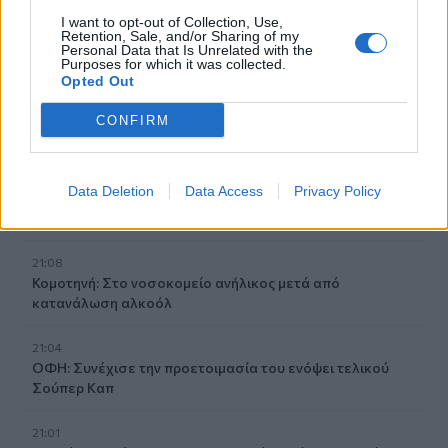
21:30
I want to opt-out of Collection, Use,
Βουλγαρία: Μη επανδρωμένο αεροσκάφος συνετρίβη
Retention, Sale, and/or Sharing of my
κοντά σε αγωγό φυσικού αερίου
Personal Data that Is Unrelated with the
Purposes for which it was collected.
Opted Out
21:25
Τραγωδία στην Αλεξανδρούπολη: Νεκρός άνδρας που
CONFIRM
έπεσε σε πηγάδι
21:16
Data Deletion
Data Access
Privacy Policy
Ηράκλειο: Με λαμπρότητα και κατάνυξη ο εορτασμός του
Αγίου Μύρωνος
21:08
Κομοτηνή: Στο νοσοκομείο ανήλικος μετά από
κατανάλωση αλκοόλ
21:04
ΟΦΗ: Συνέχισε την προετοιμασία του ενόψει τελικού
Σούπερ Καπ
21:01