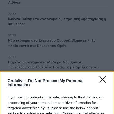
Λιθίνες
22:38
Ιωάννα Τούνη: Στο νοσοκομείο με τροφική δηλητηρίαση η
influencer
22:32
Νέο χτύπημα στα Στενά του Ορμούζ: Βλήμα έπληξε
πλοίο κοντά στο Khasab του Ομάν
22:27
Παράνοια σε γάμο στη Μαδέρα: Νόμιζαν ότι
παντρεύονται ο Κριστιάνο Ρονάλντο με την Χεορχίνα -
Βίντεο
Cretalive -
Do Not Process My Personal
22:14
Information
Nίκη της ΑΕΚ στο τελευταίο φιλικό πριν από τον ΟΦΗ
If you wish to opt-out of the sale, sharing to third parties, or
22:11
processing of your personal or sensitive information for
Γιάννης Κωνσταντέλιας: Μπαμπάς για δεύτερη φορά έγινε
targeted advertising by us, please use the below opt-out
ο ποδοσφαιριστής του ΠΑΟΚ
section to confirm your selection. Please note that after your