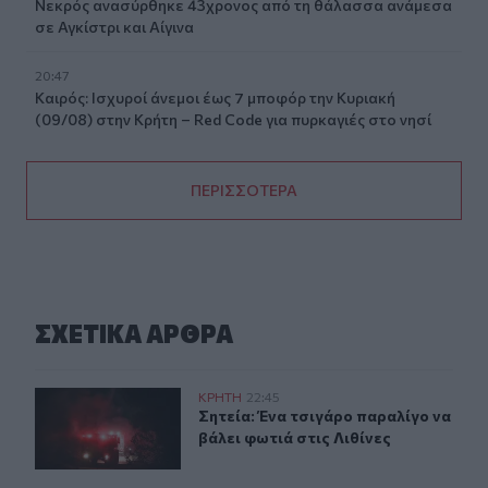
Νεκρός ανασύρθηκε 43χρονος από τη θάλασσα ανάμεσα
σε Αγκίστρι και Αίγινα
20:47
Καιρός: Ισχυροί άνεμοι έως 7 μποφόρ την Κυριακή
(09/08) στην Κρήτη – Red Code για πυρκαγιές στο νησί
ΠΕΡΙΣΣΟΤΕΡΑ
ΣΧΕΤΙΚA AΡΘΡΑ
Σητεία: Ένα τσιγάρο παραλίγο να βάλει φωτιά στις Λιθί
ΚΡΗΤΗ
22:45
Σητεία: Ένα τσιγάρο παραλίγο να βά
Σητεία: Ένα τσιγάρο παραλίγο να
βάλει φωτιά στις Λιθίνες