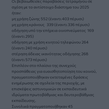
Οι βεβαιωθείσες παραβάσεις τετραμήνου σε
σχέση με το αντίστοιχο διάστημα του 2025
ήταν:
μη χρήση ζώνης 552 (έναντι 403 πέρυσι)
μη χρήση κράνους 339 (έναντι 336 πέρυσι)
οδήγηση υπό την επήρεια οινοπνεύματος 169
(έναντι 295)
οδήγηση με χρήση κινητού τηλεφώνου 264
(έναντι 240 πέρυσι)
στέρηση άδειας ικανότητας οδήγησης 268
(έναντι 573 πέρυσι)
Επιπλέον στο πλαίσιο της συνεχούς
προσπάθειας για ευαισθητοποίηση του κοινού,
πραγματοποιήθηκαν εκτεταμένες δράσεις
ενημέρωσης σε σχολεία της περιοχής, με
επισκέψεις αστυνομικών σε εκπαιδευτικά
ιδρύματα πρωτοβάθμιας και δευτεροβάθμιας
εκπαίδευσης.
Συνολικά πραγματοποιήθηκαν 45