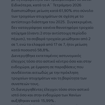
Ειδικότερα, κα
τά το Α΄ Τετράμηνο 2026
διαπιστώθηκε μείωση κατά 61,90% στο σύνολο
των τροχαίων ατυχημάτων σε σχέση με το
αντίστοιχο διάστημα του 2025. Συγκεκριμένα,
δεν καταγράφηκε κανένα θανατηφόρο τροχαίο
ατύχημα (έναντι 2 στην αντίστοιχη περίοδο
πέρυσι), τα σοβαρά τροχαία μειώθηκαν από 2
σε 1, ενώ τα ελαφρά από 17 σε 7, ήτοι μείωση
κατά ποσοστό 58,8%.
Διενεργήθηκε εκτεταμένος αστυνομικός
έλεγχος τόσο στο αστικό κέντρο όσο και στην
ενδοχώρα, με έμφαση σε παραβάσεις που
συνδέονται αιτιωδώς με την πρόκληση
τροχαίων ατυχημάτων και τη βαρύτητα των
συνεπειών τους.
Οι διενεργηθέντες έλεγχοι τόσο στον αστικό
ιστό όσο και στην ενδοχώρα των Χανίων
αυξήθηκαν κατά 15,99% .