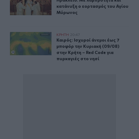
Ηράκλειο: Με λαμπρότητα και κατ
κατάνυξη ο εορτασμός του Αγίου
Μύρωνος
Καιρός: Ισχυροί άνεμοι έως 7 μποφόρ την Κυριακή (09/0
ΚΡΗΤΗ
20:47
Καιρός: Ισχυροί άνεμοι έως 7 μποφό
Καιρός: Ισχυροί άνεμοι έως 7
μποφόρ την Κυριακή (09/08)
στην Κρήτη – Red Code για
πυρκαγιές στο νησί