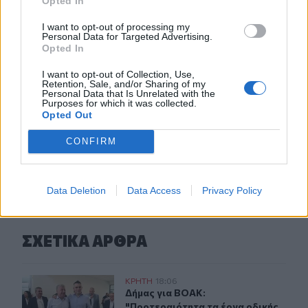
Opted In
16:15
I want to opt-out of processing my
Η Έμπαρος τίμησε τους νεκρούς της Κατοχής - 82 χρόνια
Personal Data for Targeted Advertising.
από τη Μεγάλη Κύκλωση
Opted In
I want to opt-out of Collection, Use,
16:13
Retention, Sale, and/or Sharing of my
Καύσιμα: Γιατί οι τιμές παραμένουν υψηλές μέσα στην
Personal Data that Is Unrelated with the
Purposes for which it was collected.
περίοδο των διακοπών
Opted Out
CONFIRM
ΠΕΡΙΣΣΟΤΕΡΑ
Data Deletion
Data Access
Privacy Policy
ΣΧΕΤΙΚA AΡΘΡΑ
Δήμας για ΒΟΑΚ: "Προτεραιότητα τα έργα οδικής ασφάλ
ΚΡΗΤΗ
18:06
Δήμας για ΒΟΑΚ: "Προτεραιότητα τα
Δήμας για ΒΟΑΚ:
"Προτεραιότητα τα έργα οδικής