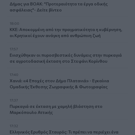
Δήμας για ΒΟΑΚ: "Προτεραιότητα τα έργα οδικής
ασφάλειας"- Δείτε βίντεο
18:00
ΚΚΕ: Αποκομμένη από την πραγματικότητα η κυβέρνηση,
οι Κρητικοί έχουν ανάγκη από ανθρώπινη ζωή
17:57
Ενισχύθηκαν οι πυροσβεστικές δυνάμεις στην πυρκαγιά
σε αγροτοδασική έκταση στο Στεφάνι Κορίνθου
17:40
Χανιά: «4 Εποχές στον Δήμο Πλατανιά» - Εγκαίνια
Ομαδικής Έκθεσης Ζωγραφικής & Φωτογραφίας
17:37
Πυρκαγιά σε έκταση με χαμηλή βλάστηση στο
Μαρκόπουλο Αττικής
17:32
Ελληνικός Ερυθρός Σταυρός: Τι πρέπει να περιέχει ένα