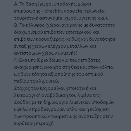
Α. Τη βάση (χώροι υποδοχής, χώροι
επικύρωσης – check in, γραφεία, τελωνείο,
τουριστική αστυνομία, χώροι υγιεινής κ.α.).
Β. Το κέλυφος (χώροι αναμονής με δυνατότητα
διαχωρισμού επιβατών εσωτερικού και
επιβατών κρουαζιέρας, καθώς και δυνατότητα
ένταξης χώρων ελέγχου μετάλλων και
αντίστοιχων χώρων υγιεινής).
Γ. Ένα υπαίθριο δώμα για τους επιβάτες
αναχώρησης, ανοιχτό στη θέα και στον κόλπο,
ως δυνατότητα αξιοποίησης του οπτικού
πεδίου του λιμανιού.
Στόχος του έργου είναι η ποιοτική και
λειτουργική αναβάθμιση του λιμένα της
Σούδας με τη δημιουργία λιμενικών υποδομών
υψηλών προδιαγραφών αλλά και η ενίσχυση
των προοπτικών τουριστικής ανάπτυξης στην
ευρύτερη περιοχή.