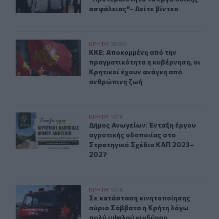
ασφάλειας"- Δείτε βίντεο
ΚΚΕ: Αποκομμένη από την πραγματικότητα η κυβέρνηση,
ΚΡΗΤΗ
18:00
ΚΚΕ: Αποκομμένη από την πραγματι
ΚΚΕ: Αποκομμένη από την
πραγματικότητα η κυβέρνηση, οι
Κρητικοί έχουν ανάγκη από
ανθρώπινη ζωή
Δήμος Ανωγείων: Ένταξη έργου αγροτικής οδοποιίας σ
ΚΡΗΤΗ
17:10
Δήμος Ανωγείων: Ένταξη έργου αγρ
Δήμος Ανωγείων: Ένταξη έργου
αγροτικής οδοποιίας στο
Στρατηγικό Σχέδιο ΚΑΠ 2023–
2027
Σε κατάσταση κινητοποίησης αύριο Σάββατο η Κρήτη λ
ΚΡΗΤΗ
17:10
Σε κατάσταση κινητοποίησης αύριο
Σε κατάσταση κινητοποίησης
αύριο Σάββατο η Κρήτη λόγω
πολύ υψηλού κινδύνου