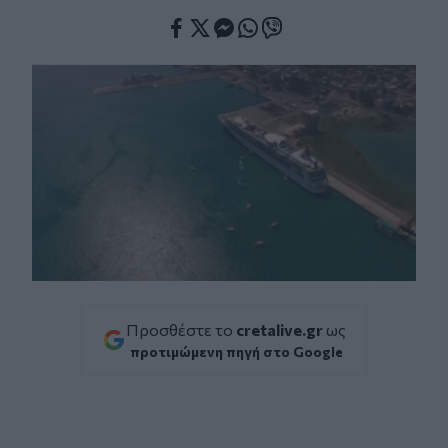
Facebook
Twitter
Messenger
Whatsapp
Viber
Προσθέστε το
cretalive.gr
ως
προτιμώμενη πηγή στο Google