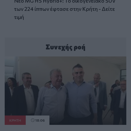
Νέο MG HS Hybrid+: Το οικογενειακό SUV
των 224 ίππων έφτασε στην Κρήτη - Δείτε
τιμή
Συνεχής ροή
ΚΡΗΤΗ
18:06