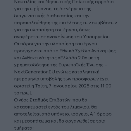
Ναυτιλίας και Νησιωτικής Πολιτικής αρμόδιο
για την ωρίμανση, τη διενέργεια της
διαγωνιστικής διαδικασίας και την
παρακολούθηση της εκτέλεσης των συμβάσεων
για την υλοποίηση του έργου, όπως
αναφέρεται σε ανακοίνωση του Υπουργείου.
Οι πόροι για την υλοποίηση του έργου
προέρχονται από το Εθνικό Σχέδιο Ανάκαμψης
και Ανθεκτικότητας «Ελλάδα 2.0» με τη
χρηματοδότηση της Ευρωπαϊκής Ένωσης –
NextGenerationEU ενώ ως καταληκτική
ημερομηνία υποβολής των προσφορών έχει
οριστεί η Τρίτη, 7 Ιανουαρίου 2025 στις 11:00
το πρωί.
Ο νέος Σταθμός Επιβατών, που θα
κατασκευαστεί εντός του λιμανιού, θα
αποτελείται από υπόγειο, ισόγειο, Α΄ όροφο
και μεσοπάτωμα και θα οργανωθεί σε τρία
τμήματα: