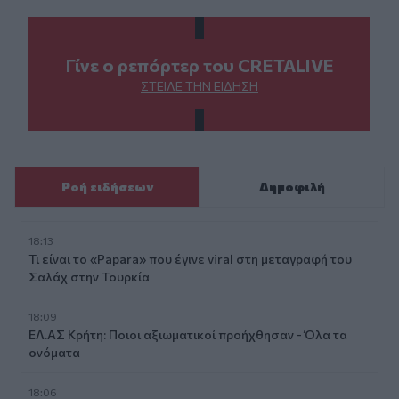
Γίνε ο ρεπόρτερ του CRETALIVE
ΣΤΕΊΛΕ ΤΗΝ ΕΊΔΗΣΗ
Ροή ειδήσεων
Δημοφιλή
18:13
Τι είναι το «Papara» που έγινε viral στη μεταγραφή του
Σαλάχ στην Τουρκία
18:09
ΕΛ.ΑΣ Κρήτη: Ποιοι αξιωματικοί προήχθησαν - Όλα τα
ονόματα
18:06