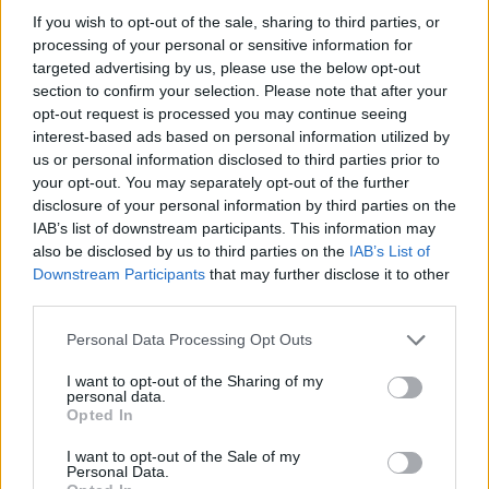
Σαμαριάς!
If you wish to opt-out of the sale, sharing to third parties, or
processing of your personal or sensitive information for
16:51
targeted advertising by us, please use the below opt-out
Γ. Πλακιωτάκης: Συνεχίζεται η αναβάθμιση των σχολικών
section to confirm your selection. Please note that after your
μονάδων στο Λασίθι
opt-out request is processed you may continue seeing
interest-based ads based on personal information utilized by
16:41
us or personal information disclosed to third parties prior to
Στο ΥΠΕΝ οι προτάσεις του ΤΕΕ/ΤΑΚ για το μέλλον της
your opt-out. You may separately opt-out of the further
βιομηχανίας στην Κρήτη
disclosure of your personal information by third parties on the
IAB’s list of downstream participants. This information may
16:37
also be disclosed by us to third parties on the
IAB’s List of
Κρήτη: Έδειχνε το 10χρονο κορίτσι και ρωτούσε "πόσο;" -
Downstream Participants
that may further disclose it to other
Έρευνες για παιδεραστή τουρίστα - Δείτε βίντεο
third parties.
16:30
Personal Data Processing Opt Outs
Στεγαστικό επίδομα από το υπουργείο Παιδείας, σε 1.120
φοιτητές σε Βόλο, Λάρισα, Τρίκαλα, Καρδίτσα και Λαμία
I want to opt-out of the Sharing of my
personal data.
Opted In
16:17
Συντάξεις: Αυξάνονται οι αποχωρήσεις το 2026 καθώς
I want to opt-out of the Sale of my
περισσότεροι ασφαλισμένοι βγαίνουν νωρίτερα
Personal Data.