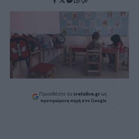
Facebook
Twitter
Messenger
Whatsapp
Viber
Προσθέστε το
cretalive.gr
ως
προτιμώμενη πηγή στο Google