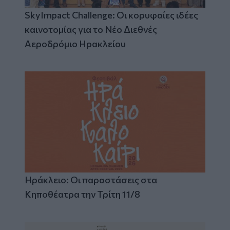
SkyImpact Challenge: Οι κορυφαίες ιδέες
καινοτομίας για το Νέο Διεθνές
Αεροδρόμιο Ηρακλείου
Ηράκλειο: Οι παραστάσεις στα
Κηποθέατρα την Τρίτη 11/8