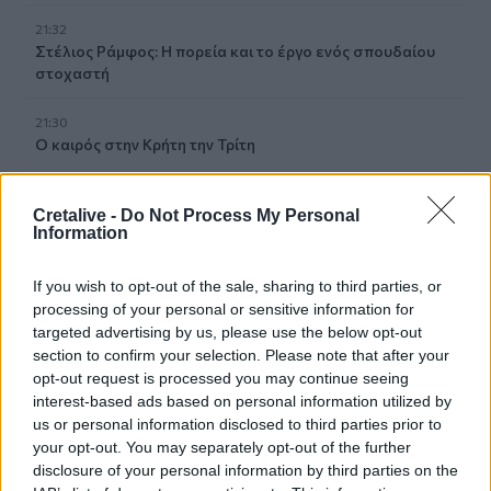
21:32
Στέλιος Ράμφος: Η πορεία και το έργο ενός σπουδαίου
στοχαστή
21:30
Ο καιρός στην Κρήτη την Τρίτη
21:27
Cretalive -
Do Not Process My Personal
Πρεμιέρα στο Ευρωπαϊκό κολύμβησης με «βροχή» από
Information
ρεκόρ και εξαιρετικές ελληνικές παρουσίες
If you wish to opt-out of the sale, sharing to third parties, or
21:22
ΗΠΑ: Ο Ιούλιος ήταν ο θερμότερος μήνας που έχει ποτέ
processing of your personal or sensitive information for
καταγραφεί στη χώρα
targeted advertising by us, please use the below opt-out
section to confirm your selection. Please note that after your
opt-out request is processed you may continue seeing
21:18
interest-based ads based on personal information utilized by
Επικίνδυνο φρεάτιο στην πλατεία Κύπρου - Ανατράπηκε
καρότσι
us or personal information disclosed to third parties prior to
your opt-out. You may separately opt-out of the further
disclosure of your personal information by third parties on the
21:01