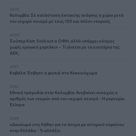
22:32
Κολομβία: Σε κατάσταση έκτακτης ανάγκης η χώρα μετά
τον ισχυρό σεισμό με τους 100 και πλέον νεκρούς
22:03
Σούπερ Καπ: Sold out ο ΟΦΗ, αλλά υπάρχει κόσμος
χωρίς «μαγικό χαρτάκι» – Τι γίνεται με τα εισιτήρια της
ΑΕΚ;
21:57
Καβάλα: Έσβησε η φωτιά στο Κοκκινόχωμα
21:52
Εθνική τραγωδία στην Κολομβία: Ανεβαίνει συνεχώς ο
αριθμός των νεκρών από τον ισχυρό σεισμό - Η μαρτυρία
Έλληνα
21:39
«Δικαίωμα στη Λήθη» για τα άτομα με ιστορικό καρκίνου
στην Ελλάδα - Τι αλλάζει