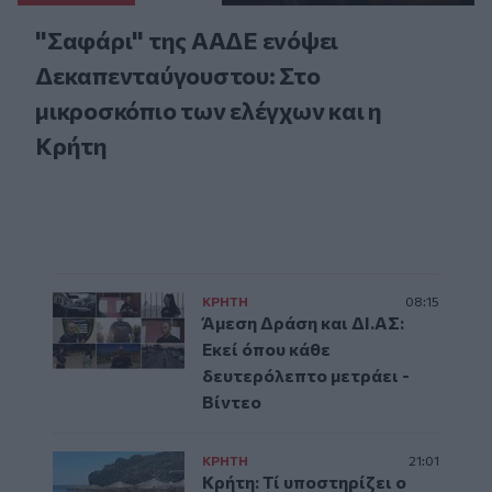
"Σαφάρι" της ΑΑΔΕ ενόψει
Δεκαπενταύγουστου: Στο
μικροσκόπιο των ελέγχων και η
Κρήτη
ΚΡΗΤΗ
08:15
Άμεση Δράση και ΔΙ.ΑΣ:
Εκεί όπου κάθε
δευτερόλεπτο μετράει -
Βίντεο
ΚΡΗΤΗ
21:01
Κρήτη: Τί υποστηρίζει ο