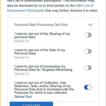
IAB’s list of downstream participants. This information may
Κρήτη: Τί υποστηρίζει ο επιχειρηματίας για τις
also be disclosed by us to third parties on the
IAB’s List of
ξαπλώστρες και τις ομπρέλες χωρίς άδεια σε διάσημη
παραλία
Downstream Participants
that may further disclose it to other
third parties.
20:57
Personal Data Processing Opt Outs
Η μια διάσωση μετά την άλλη στην παραλία του Ρεθύμνου
την Κυριακή - Δείτε βίντεο
I want to opt-out of the Sharing of my
personal data.
Opted In
20:43
Ο Τραμπ αξιώνει αποζημιώσεις από το Ιράν
I want to opt-out of the Sale of my
Personal Data.
Opted In
ΠΕΡΙΣΣΟΤΕΡΑ
I want to opt-out of processing my
Personal Data for Targeted Advertising.
Opted In
I want to opt-out of Collection, Use,
Retention, Sale, and/or Sharing of my
Personal Data that Is Unrelated with the
ΣΧΕΤΙΚA AΡΘΡΑ
Purposes for which it was collected.
Opted Out
CONFIRM
ΚΡΗΤΗ
23:38