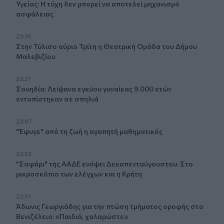
Υγείας: Η τύχη δεν μπορεί να αποτελεί μηχανισμό
ασφάλειας
23:35
Στην Τύλισο αύριο Τρίτη η Θεατρική Ομάδα του Δήμου
Μαλεβιζίου
23:21
Σουηδία: Λείψανα εγκύου γυναίκας 9.000 ετών
εντοπίστηκαν σε σπηλιά
23:07
"Έφυγε" από τη ζωή η αγαπητή μαθηματικός
22:53
"Σαφάρι" της ΑΑΔΕ ενόψει Δεκαπενταύγουστου: Στο
μικροσκόπιο των ελέγχων και η Κρήτη
22:51
Άδωνις Γεωργιάδης για την πτώση τμήματος οροφής στο
Βενιζέλειο: «Παιδιά, χαλαρώστε»