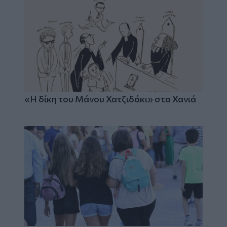
«Η δίκη του Μάνου Χατζιδάκι» στα Χανιά