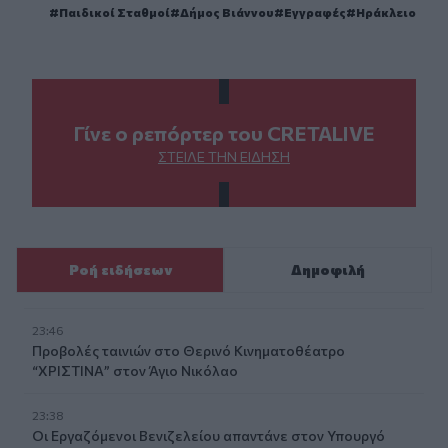
Παιδικοί Σταθμοί
Δήμος Βιάννου
Εγγραφές
Ηράκλειο
Γίνε ο ρεπόρτερ του CRETALIVE
ΣΤΕΊΛΕ ΤΗΝ ΕΊΔΗΣΗ
Ροή ειδήσεων
Δημοφιλή
23:46
Προβολές ταινιών στο Θερινό Κινηματοθέατρο
“ΧΡΙΣΤΙΝΑ” στον Άγιο Νικόλαο
23:38
Οι Εργαζόμενοι Βενιζελείου απαντάνε στον Υπουργό