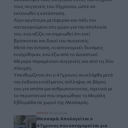
τους συγγενείς του 33χρονου, ώστε να
εκτονωθεί η κατάσταση.
Λίγο αργότερα μετέφεραν και πάλι τον
κατηγορούμενο στο χώρο για την απολογία
του, ενώ αξίζει να σημειωθεί ότι εκεί
βρίσκονται και δικοί του συγγενείς.
Μετά την ένταση, οι αστυνομικές δυνάμεις
ενισχύθηκαν, ενώ έξω από το Δικαστικό
Μέγαρο παραμένουν συγγενείς και από τις δύο
πλευρές.
Υπενθυμίζεται ότι ο 47χρονος συνελήφθη μετά
την έκδοση εντάλματος σύλληψης σε βάρος
του για απόπειρα ανθρωποκτονίας, σχετικά με
το περιστατικό που σημειώθηκε τη Μεγάλη
Εβδομάδα σε χωριό της Μεσσαράς.
Μεσσαρά: Απολογείται ο 47χρονος που κα
ΚΡΗΤΗ
15.05.2026
Μεσσαρά: Απολογείται ο
47χρονος που κατηγορείται για