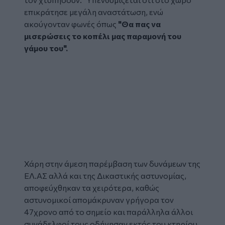
επικράτησε μεγάλη αναστάτωση, ενώ
ακούγονταν φωνές όπως
"Θα πας να
μισερώσεις το κοπέλι μας παραμονή του
γάμου του".
Χάρη στην άμεση παρέμβαση των δυνάμεων της
ΕΛ.ΑΣ αλλά και της Δικαστικής αστυνομίας,
αποφεύχθηκαν τα χειρότερα, καθώς
αστυνομικοί απομάκρυναν γρήγορα τον
47χρονο από το σημείο και παράλληλα άλλοι
συνάδελφοί τους οδήγησαν εκτός του κτηρίου