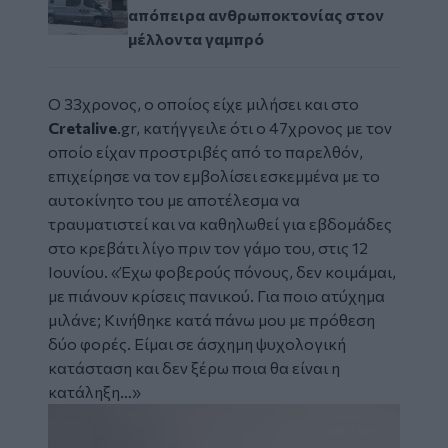
απόπειρα ανθρωποκτονίας στον
μέλλοντα γαμπρό
Ο 33χρονος, ο οποίος είχε μιλήσει και στο
Cretalive
.
gr
, κατήγγειλε ότι ο 47χρονος με τον
οποίο είχαν προστριβές από το παρελθόν,
επιχείρησε να τον εμβολίσει εσκεμμένα με το
αυτοκίνητο του με αποτέλεσμα να
τραυματιστεί και να καθηλωθεί για εβδομάδες
στο κρεβάτι λίγο πριν τον γάμο του, στις 12
Ιουνίου. «
Έχω φοβερούς πόνους, δεν κοιμάμαι,
με πιάνουν κρίσεις πανικού. Για ποιο ατύχημα
μιλάνε; Κινήθηκε κατά πάνω μου με πρόθεση
δύο φορές. Είμαι σε άσχημη ψυχολογική
κατάσταση και δεν ξέρω ποια θα είναι η
κατάληξη…»
Image