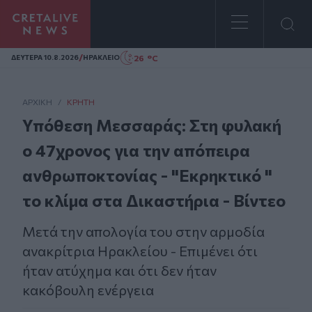
Homepage
/
26 °C
ΔΕΥΤΕΡΑ 10.8.2026
ΗΡΑΚΛΕΙΟ
ΑΡΧΙΚΗ
/
ΚΡΉΤΗ
Υπόθεση Μεσσαράς: Στη φυλακή
ο 47χρονος για την απόπειρα
ανθρωποκτονίας - "Εκρηκτικό "
το κλίμα στα Δικαστήρια - Βίντεο
Μετά την απολογία του στην αρμοδία
ανακρίτρια Ηρακλείου - Επιμένει ότι
ήταν ατύχημα και ότι δεν ήταν
κακόβουλη ενέργεια