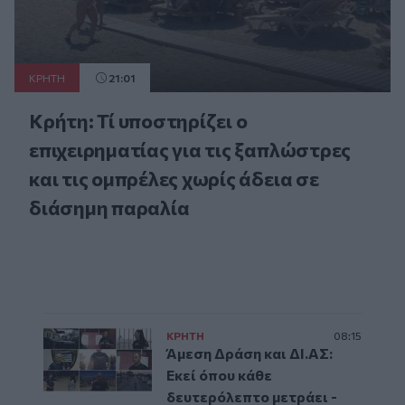
ΚΡΗΤΗ
21:01
Κρήτη: Τί υποστηρίζει ο
επιχειρηματίας για τις ξαπλώστρες
και τις ομπρέλες χωρίς άδεια σε
διάσημη παραλία
ΚΡΗΤΗ
08:15
Άμεση Δράση και ΔΙ.ΑΣ:
Εκεί όπου κάθε
δευτερόλεπτο μετράει -