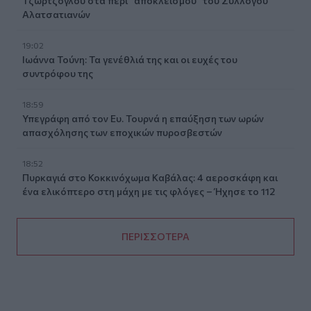
Τζώρτζογλου στα περί "αποκλεισμού" του Συλλόγου
Αλατσατιανών
19:02
Ιωάννα Τούνη: Τα γενέθλιά της και οι ευχές του
συντρόφου της
18:59
Υπεγράφη από τον Ευ. Τουρνά η επαύξηση των ωρών
απασχόλησης των εποχικών πυροσβεστών
18:52
Πυρκαγιά στο Κοκκινόχωμα Καβάλας: 4 αεροσκάφη και
ένα ελικόπτερο στη μάχη με τις φλόγες – Ήχησε το 112
ΠΕΡΙΣΣΟΤΕΡΑ