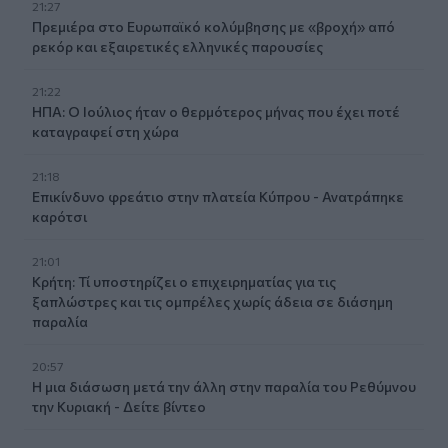
21:27
Πρεμιέρα στο Ευρωπαϊκό κολύμβησης με «βροχή» από
ρεκόρ και εξαιρετικές ελληνικές παρουσίες
21:22
ΗΠΑ: Ο Ιούλιος ήταν ο θερμότερος μήνας που έχει ποτέ
καταγραφεί στη χώρα
21:18
Επικίνδυνο φρεάτιο στην πλατεία Κύπρου - Ανατράπηκε
καρότσι
21:01
Κρήτη: Τί υποστηρίζει ο επιχειρηματίας για τις
ξαπλώστρες και τις ομπρέλες χωρίς άδεια σε διάσημη
παραλία
20:57
Η μια διάσωση μετά την άλλη στην παραλία του Ρεθύμνου
την Κυριακή - Δείτε βίντεο