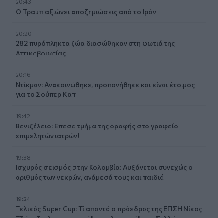
20:43
Ο Τραμπ αξιώνει αποζημιώσεις από το Ιράν
20:20
282 πυρόπληκτα ζώα διασώθηκαν στη φωτιά της
Αττικοβοιωτίας
20:16
Ντίκμαν: Ανακοινώθηκε, προπονήθηκε και είναι έτοιμος
για το Σούπερ Καπ
19:42
Βενιζέλειο: Έπεσε τμήμα της οροφής στο γραφείο
επιμελητών ιατρών!
19:38
Ισχυρός σεισμός στην Κολομβία: Αυξάνεται συνεχώς ο
αριθμός των νεκρών, ανάμεσά τους και παιδιά
19:24
Τελικός Super Cup: Τί απαντά ο πρόεδρος της ΕΠΣΗ Νίκος