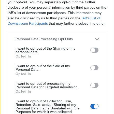
your opt-out. You may separately opt-out of the further
disclosure of your personal information by third parties on the
ΣΧΕΤΙΚΆ TAGS
IAB’s list of downstream participants. This information may
Απόπειρα Ανθρωποκτονίας
Προφυλάκιση
Μεσαρά
also be disclosed by us to third parties on the
IAB’s List of
Ένταση
Δικαστήρια
Ηράκλειο
Downstream Participants
that may further disclose it to other
third parties.
Personal Data Processing Opt Outs
I want to opt-out of the Sharing of my
Γίνε ο ρεπόρτερ του CRETALIVE
personal data.
ΣΤΕΊΛΕ ΤΗΝ ΕΊΔΗΣΗ
Opted In
I want to opt-out of the Sale of my
Personal Data.
Opted In
I want to opt-out of processing my
Ροή ειδήσεων
Δημοφιλή
Personal Data for Targeted Advertising.
Opted In
22:03
I want to opt-out of Collection, Use,
Retention, Sale, and/or Sharing of my
Σούπερ Καπ: Sold out ο ΟΦΗ, αλλά υπάρχει κόσμος
Personal Data that Is Unrelated with the
χωρίς «μαγικό χαρτάκι» – Τι γίνεται με τα εισιτήρια της
Purposes for which it was collected.