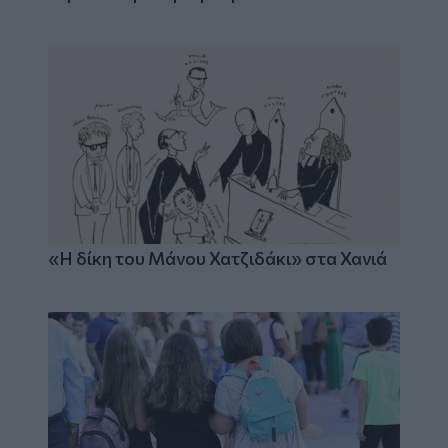
«Η δίκη του Μάνου Χατζιδάκι» στα Χανιά