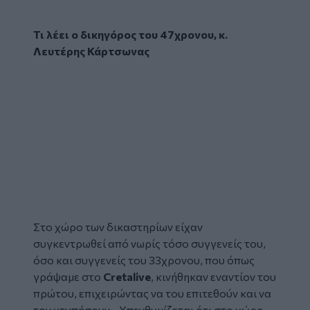
Τι λέει ο δικηγόρος του 47χρονου, κ.
Λευτέρης Κάρτσωνας
Στο χώρο των δικαστηρίων είχαν
συγκεντρωθεί από νωρίς τόσο συγγενείς του,
όσο και συγγενείς του 33χρονου, που όπως
γράψαμε στο
Cretalive
, κινήθηκαν εναντίον του
πρώτου, επιχειρώντας να του επιτεθούν και να
τον χτυπήσουν. Υπενθυμίζεται ότι στο χώρο