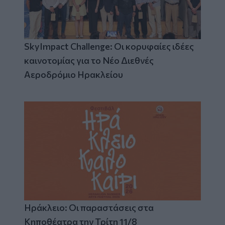
SkyImpact Challenge: Οι κορυφαίες ιδέες
καινοτομίας για το Νέο Διεθνές
Αεροδρόμιο Ηρακλείου
Ηράκλειο: Οι παραστάσεις στα
Κηποθέατρα την Τρίτη 11/8