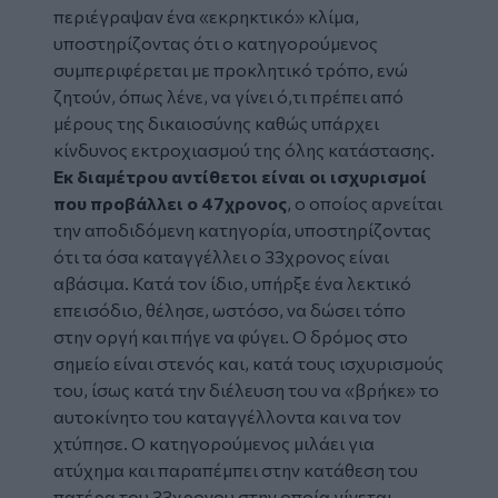
περιέγραψαν ένα «εκρηκτικό» κλίμα,
υποστηρίζοντας ότι ο κατηγορούμενος
συμπεριφέρεται με προκλητικό τρόπο, ενώ
ζητούν, όπως λένε, να γίνει ό,τι πρέπει από
μέρους της δικαιοσύνης καθώς υπάρχει
κίνδυνος εκτροχιασμού της όλης κατάστασης.
Εκ διαμέτρου αντίθετοι είναι οι ισχυρισμοί
που προβάλλει ο 47χρονος
, ο οποίος αρνείται
την αποδιδόμενη κατηγορία, υποστηρίζοντας
ότι τα όσα καταγγέλλει ο 33χρονος είναι
αβάσιμα. Κατά τον ίδιο, υπήρξε ένα λεκτικό
επεισόδιο, θέλησε, ωστόσο, να δώσει τόπο
στην οργή και πήγε να φύγει. Ο δρόμος στο
σημείο είναι στενός και, κατά τους ισχυρισμούς
του, ίσως κατά την διέλευση του να «βρήκε» το
αυτοκίνητο του καταγγέλλοντα και να τον
χτύπησε. Ο κατηγορούμενος μιλάει για
ατύχημα και παραπέμπει στην κατάθεση του
πατέρα του 33χρονου στην οποία γίνεται