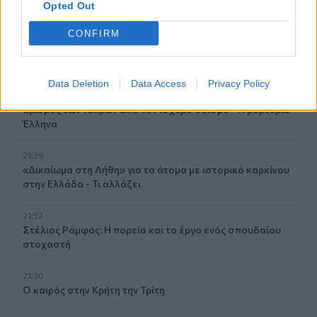
ΑΕΚ;
Opted Out
CONFIRM
21:57
Καβάλα: Έσβησε η φωτιά στο Κοκκινόχωμα
21:52
Data Deletion
Data Access
Privacy Policy
Εθνική τραγωδία στην Κολομβία: Ανεβαίνει συνεχώς ο
αριθμός των νεκρών από τον ισχυρό σεισμό - Η μαρτυρία
Έλληνα
21:39
«Δικαίωμα στη Λήθη» για τα άτομα με ιστορικό καρκίνου
στην Ελλάδα - Τι αλλάζει
21:32
Στέλιος Ράμφος: Η πορεία και το έργο ενός σπουδαίου
στοχαστή
21:30
Ο καιρός στην Κρήτη την Τρίτη