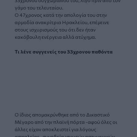
33χρονου συγχωριανού του, λίγο πριν από τον
γάμο του τελευταίου.
Ο 47χρονος κατά την απολογία του στην
αρμοδία ανακρίτρια Ηρακλείου, επέμεινε
στους ισχυρισμούς του ότι δεν ήταν
κακόβουλη ενέργεια αλλά ατύχημα.
Τι λένε συγγενείς του 33χρονου παθόντα
Ο ίδιος απομακρύνθηκε από το Δικαστικό
Μέγαρο από την πλαϊνή πόρτα -αφού όλες οι
άλλες είχαν αποκλειστεί για λόγους
ασφαλείας- συνοδεία ισχυρών αστυνομικών