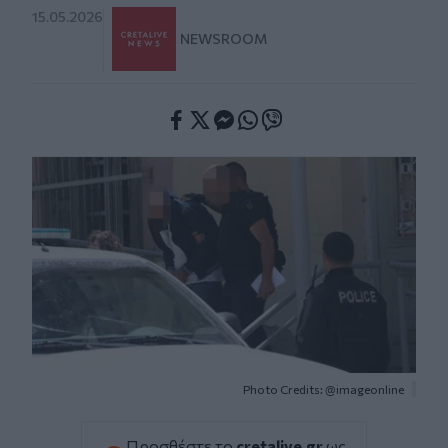
15.05.2026
NEWSROOM
Facebook
Twitter
Messenger
Whatsapp
Viber
Photo Credits: @imageonline
Προσθέστε το
cretalive.gr
ως