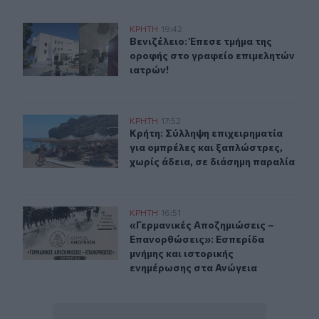
Βενιζέλειο: Έπεσε τμήμα της οροφής στο γραφείο επιμε
ΚΡΗΤΗ
19:42
Βενιζέλειο: Έπεσε τμήμα της οροφή
Βενιζέλειο: Έπεσε τμήμα της
οροφής στο γραφείο επιμελητών
ιατρών!
Κρήτη: Σύλληψη επιχειρηματία για ομπρέλες και ξαπλώσ
ΚΡΗΤΗ
17:52
Κρήτη: Σύλληψη επιχειρηματία για 
Κρήτη: Σύλληψη επιχειρηματία
για ομπρέλες και ξαπλώστρες,
χωρίς άδεια, σε διάσημη παραλία
«Γερμανικές Αποζημιώσεις – Επανορθώσεις»: Εσπερίδα 
ΚΡΗΤΗ
16:51
«Γερμανικές Αποζημιώσεις – Επανο
«Γερμανικές Αποζημιώσεις –
Επανορθώσεις»: Εσπερίδα
μνήμης και ιστορικής
ενημέρωσης στα Ανώγεια