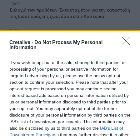
16:05
Ευλογιά των προβάτων: Έκτακτα μέτρα για την καταστολή
της διασποράς της ζωονόσου στην Καστοριά
16:00
Χανιά: Νέα στοιχεία για την 75χρονη που βρέθηκε νεκρή -
Cretalive -
Do Not Process My Personal
Είχε μεταφερθεί στο Α.Τ πριν την εξαφάνιση της
Information
15:59
If you wish to opt-out of the sale, sharing to third parties, or
Σούπερ Καπ: Ελεύθερη η πώληση των εισιτηρίων για τον
processing of your personal or sensitive information for
κόσμο του ΟΦΗ
targeted advertising by us, please use the below opt-out
section to confirm your selection. Please note that after your
15:54
opt-out request is processed you may continue seeing
Super Cup: Ο Παπαπέτρου «σφυρίζει» το ΑΕΚ - ΟΦΗ
interest-based ads based on personal information utilized by
us or personal information disclosed to third parties prior to
15:52
your opt-out. You may separately opt-out of the further
Χανιά: Δίκτυο 62 κοινόχρηστων κρηνών προσφέρει
disclosure of your personal information by third parties on the
δωρεάν πόσιμο νερό σε δημόσιους χώρους
IAB’s list of downstream participants. This information may
also be disclosed by us to third parties on the
IAB’s List of
15:49
Downstream Participants
that may further disclose it to other
Φεστιβάλ Κρήτης: Η μουσική παράσταση «Η Εποχή του