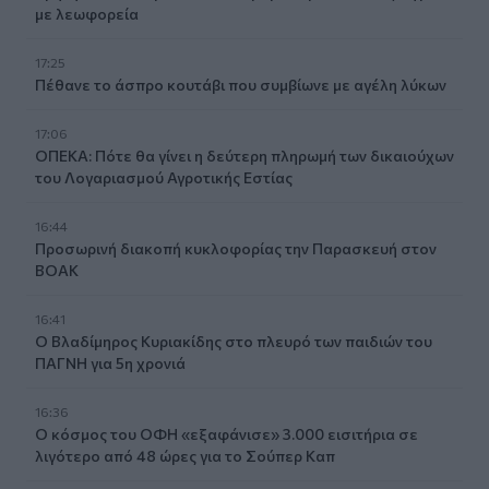
με λεωφορεία
17:25
Πέθανε το άσπρο κουτάβι που συμβίωνε με αγέλη λύκων
17:06
ΟΠΕΚΑ: Πότε θα γίνει η δεύτερη πληρωμή των δικαιούχων
του Λογαριασμού Αγροτικής Εστίας
16:44
Προσωρινή διακοπή κυκλοφορίας την Παρασκευή στον
ΒΟΑΚ
16:41
Ο Βλαδίμηρος Κυριακίδης στο πλευρό των παιδιών του
ΠΑΓΝΗ για 5η χρονιά
16:36
Ο κόσμος του ΟΦΗ «εξαφάνισε» 3.000 εισιτήρια σε
λιγότερο από 48 ώρες για το Σούπερ Καπ