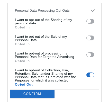
third parties.
Ονείρου» σε Οροπέδιο Λασιθίου και Αρχάνες
Personal Data Processing Opt Outs
15:46
Παπασταύρου: Σχεδόν ανέπαφο διασώθηκε το
I want to opt-out of the Sharing of my
φοινικόδασος της Πρέβελης από τη μεγάλη πυρκαγιά
personal data.
Opted In
I want to opt-out of the Sale of my
ΠΕΡΙΣΣΟΤΕΡΑ
Personal Data.
Opted In
I want to opt-out of processing my
Personal Data for Targeted Advertising.
Opted In
ΣΧΕΤΙΚA AΡΘΡΑ
I want to opt-out of Collection, Use,
Retention, Sale, and/or Sharing of my
Personal Data that Is Unrelated with the
Purposes for which it was collected.
Opted Out
ΟΠΕΚΑ: Πότε θα γίνει η δεύτερη πληρωμή των δικαιού
ΟΙΚΟΝΟΜΙΑ
17:06
ΟΠΕΚΑ: Πότε θα γίνει η δεύτερη π
ΟΠΕΚΑ: Πότε θα γίνει η δεύτερη
πληρωμή των δικαιούχων του
CONFIRM
Λογαριασμού Αγροτικής Εστίας