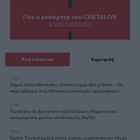
Γίνε ο ρεπόρτερ του CRETALIVE
ΣΤΕΊΛΕ ΤΗΝ ΕΊΔΗΣΗ
Ροή ειδήσεων
Δημοφιλή
17:39
Δήμος Αγίου Νικολάου: «Κανένα έργο δεν χάθηκε – Οι
παρεμβάσεις στις αθλητικές υποδομές προχωρούν»
17:38
Πωλήτρια σε βρετανικό αεροδρόμιο η 46χρονη που
κατηγορείται για την υπόθεση της Marfin
17:28
Κρήτη: Το ναυλωμένο πλοίο έφυγε, οι μετανάστες πήγαν