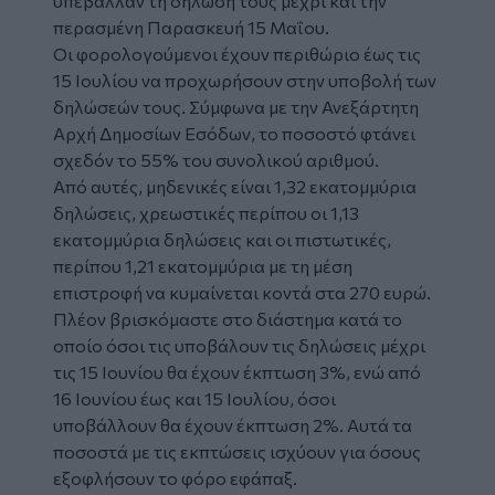
υπέβαλλαν τη δήλωσή τους μέχρι και την
περασμένη Παρασκευή 15 Μαΐου.
Οι φορολογούμενοι έχουν περιθώριο έως τις
15 Ιουλίου να προχωρήσουν στην υποβολή των
δηλώσεών τους. Σύμφωνα με την Ανεξάρτητη
Αρχή Δημοσίων Εσόδων, το ποσοστό φτάνει
σχεδόν το 55% του συνολικού αριθμού.
Από αυτές, μηδενικές είναι 1,32 εκατομμύρια
δηλώσεις, χρεωστικές περίπου οι 1,13
εκατομμύρια δηλώσεις και οι πιστωτικές,
περίπου 1,21 εκατομμύρια με τη μέση
επιστροφή να κυμαίνεται κοντά στα 270 ευρώ.
Πλέον βρισκόμαστε στο διάστημα κατά το
οποίο όσοι τις υποβάλουν τις δηλώσεις μέχρι
τις 15 Ιουνίου θα έχουν έκπτωση 3%, ενώ από
16 Ιουνίου έως και 15 Ιουλίου, όσοι
υποβάλλουν θα έχουν έκπτωση 2%. Αυτά τα
ποσοστά με τις εκπτώσεις ισχύουν για όσους
εξοφλήσουν το φόρο εφάπαξ.