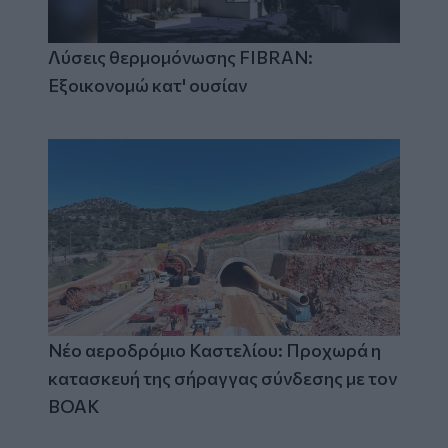
Λύσεις θερμομόνωσης FIBRAN:
Εξοικονομώ κατ' ουσίαν
Νέο αεροδρόμιο Καστελίου: Προχωρά η
κατασκευή της σήραγγας σύνδεσης με τον
ΒΟΑΚ