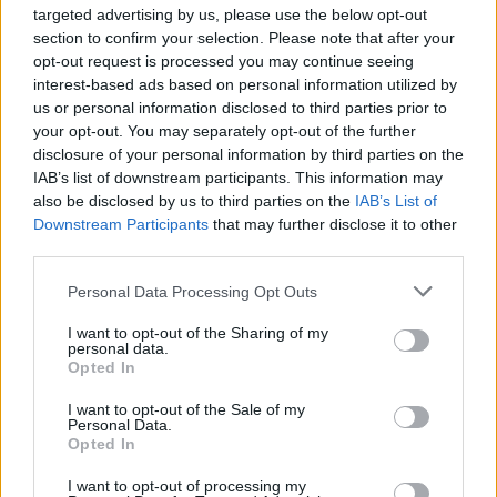
targeted advertising by us, please use the below opt-out
section to confirm your selection. Please note that after your
21:57
opt-out request is processed you may continue seeing
Ηράκλειο: "Σε άθλια κατάσταση το μνημείο πεσόντων
interest-based ads based on personal information utilized by
Εφέδρων Αξιωματικών στον Καράβολα"
us or personal information disclosed to third parties prior to
your opt-out. You may separately opt-out of the further
21:39
disclosure of your personal information by third parties on the
Λαμία: Απατεώνες άρπαξαν μεγάλο χρηματικό ποσό από
IAB’s list of downstream participants. This information may
ηλικιωμένη
also be disclosed by us to third parties on the
IAB’s List of
Downstream Participants
that may further disclose it to other
21:33
third parties.
Μεσογειακή φώκια έκανε στάση για ξεκούραση στην
παραλία της Αγίας Βάσως στο Τρίκερι
Personal Data Processing Opt Outs
21:31
I want to opt-out of the Sharing of my
personal data.
Μεταναστευτικό: Σύλληψη 18χρονου διακινητή για την
Opted In
"καραβιά" στον Τσούτσουρα
I want to opt-out of the Sale of my
Personal Data.
Opted In
ΠΕΡΙΣΣΟΤΕΡΑ
I want to opt-out of processing my