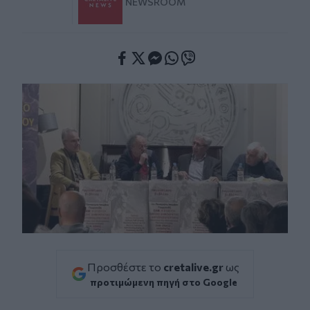
NEWSROOM
Facebook
Twitter
Messenger
Whatsapp
Viber
Προσθέστε το
cretalive.gr
ως
προτιμώμενη πηγή στο Google