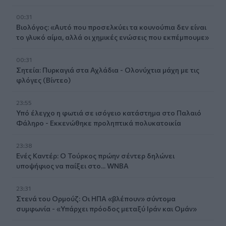
00:31
Βιολόγος: «Αυτό που προσελκύει τα κουνούπια δεν είναι
το γλυκό αίμα, αλλά οι χημικές ενώσεις που εκπέμπουμε»
00:31
Σητεία: Πυρκαγιά στα Αχλάδια - Ολονύχτια μάχη με τις
φλόγες (Βίντεο)
23:55
Υπό έλεγχο η φωτιά σε ισόγειο κατάστημα στο Παλαιό
Φάληρο - Εκκενώθηκε προληπτικά πολυκατοικία
23:38
Ενές Καντέρ: Ο Τούρκος πρώην σέντερ δηλώνει
υποψήφιος να παίξει στο... WNBA
23:31
Στενά του Ορμούζ: Οι ΗΠΑ «βλέπουν» σύντομα
συμφωνία - «Υπάρχει πρόοδος μεταξύ Ιράν και Ομάν»