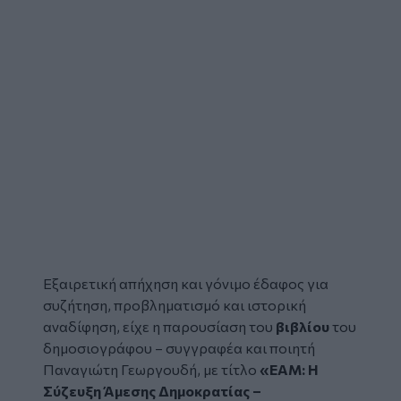
Εξαιρετική απήχηση και γόνιμο έδαφος για
συζήτηση, προβληματισμό και ιστορική
αναδίφηση, είχε η παρουσίαση του
βιβλίου
του
δημοσιογράφου – συγγραφέα και ποιητή
Παναγιώτη Γεωργουδή, με τίτλο
«ΕΑΜ: Η
Σύζευξη Άμεσης Δημοκρατίας –