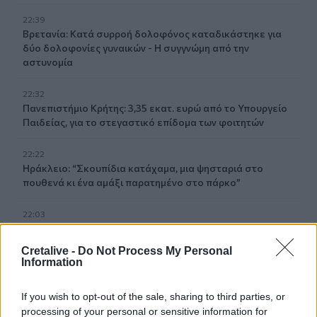
22:39
Βρετανία: Κατά συρροή δολοφόνος καταδικάστηκε για
δύο δολοφονίες γυναικών - Η συγγνώμη από την
αστυνομία
22:32
Πανεπιστήμιο Κρήτης: 3,35 εκατ. ευρώ από το Υπουργείο
Παιδείας, για το στεγαστικό επίδομα των φοιτητών
22:22
Ηράκλειο: “Σκουπίδια κατάχαμα, μια ψησταριά στο
πουθενά κι ένα αμάξι παρατημένο στο πάρκο”
22:03
Καιρός: “Πορτοκαλί” συναγερμός στην Κρήτη - Ζέστη και
πολύ υψηλός κίνδυνος πυρκαγιάς!
Cretalive -
Do Not Process My Personal
Information
22:02
Σφοδρή επίθεση κατά Καρυστιανού-Γρατσία από πρώην
If you wish to opt-out of the sale, sharing to third parties, or
στελέχη: «Συνεχής εσωστρέφεια και τραγικά
processing of your personal or sensitive information for
επικοινωνιακά λάθη»