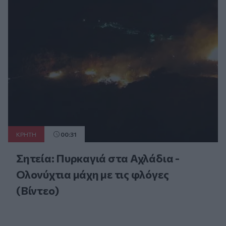
ΚΡΗΤΗ
00:31
Σητεία: Πυρκαγιά στα Αχλάδια -
Ολονύχτια μάχη με τις φλόγες
(Βίντεο)