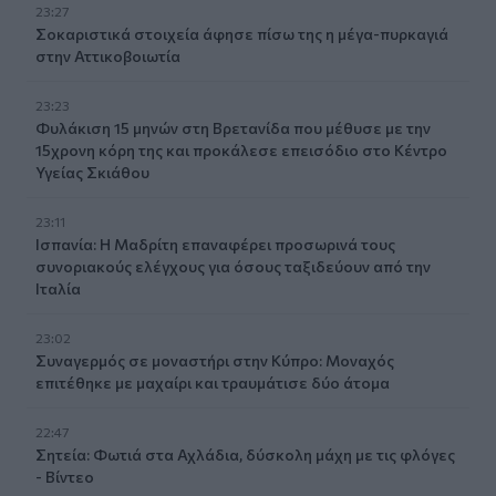
23:27
Σοκαριστικά στοιχεία άφησε πίσω της η μέγα-πυρκαγιά
στην Αττικοβοιωτία
23:23
Φυλάκιση 15 μηνών στη Βρετανίδα που μέθυσε με την
15χρονη κόρη της και προκάλεσε επεισόδιο στο Κέντρο
Υγείας Σκιάθου
23:11
Ισπανία: Η Μαδρίτη επαναφέρει προσωρινά τους
συνοριακούς ελέγχους για όσους ταξιδεύουν από την
Ιταλία
23:02
Συναγερμός σε μοναστήρι στην Κύπρο: Μοναχός
επιτέθηκε με μαχαίρι και τραυμάτισε δύο άτομα
22:47
Σητεία: Φωτιά στα Αχλάδια, δύσκολη μάχη με τις φλόγες
- Βίντεο