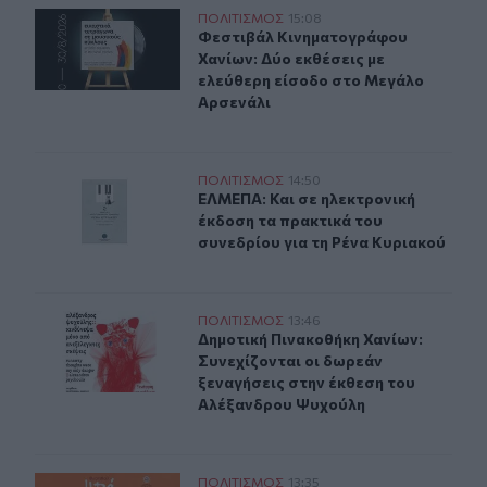
Δύο ξεχωριστές εκθέσεις του Φεστιβάλ Κινηματογράφο
ΠΟΛΙΤΙΣΜΟΣ
15:08
Φεστιβάλ Κινηματογράφου Χανίων: 
Φεστιβάλ Κινηματογράφου
Χανίων: Δύο εκθέσεις με
ελεύθερη είσοδο στο Μεγάλο
Αρσενάλι
ΕΛΜΕΠΑ: Και σε ηλεκτρονική έκδοση τα πρακτικά του σ
ΠΟΛΙΤΙΣΜΟΣ
14:50
ΕΛΜΕΠΑ: Και σε ηλεκτρονική έκδοσ
ΕΛΜΕΠΑ: Και σε ηλεκτρονική
έκδοση τα πρακτικά του
συνεδρίου για τη Ρένα Κυριακού
Δημοτική Πινακοθήκη Χανίων: Συνεχίζονται οι δωρεάν 
ΠΟΛΙΤΙΣΜΟΣ
13:46
Δημοτική Πινακοθήκη Χανίων: Συνε
Δημοτική Πινακοθήκη Χανίων:
Συνεχίζονται οι δωρεάν
ξεναγήσεις στην έκθεση του
Αλέξανδρου Ψυχούλη
Ηράκλειο: Οι παραστάσεις στα Κηποθέατρα τη Δευτέρα
ΠΟΛΙΤΙΣΜΟΣ
13:35