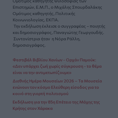
Ομότιμος καθηγητής Φιλοσοφίας των
Επιστημών, Ε.Μ.Π., ο Μιχάλης Σπουρδαλάκης
Ομότιμος καθηγητής, Πολιτικής
Κοινωνιολογίας, ΕΚΠΑ.
Την εκδήλωση έκλεισε ο συγγραφέας – ποιητής
και δημοσιογράφος, Παναγιώτης Γεωργουδής.
Συντονίστρια ήταν η Νόρα Ράλλη,
δημοσιογράφος.
Φεστιβάλ Βιβλίου Χανίων - Ορχάν Παμούκ:
«Δεν υπάρχει ζωή χωρίς σύγκρουση - το θέμα
είναι να την αντιμετωπίζουμε»
Διεθνής Ημέρα Μουσείων 2026 – Τα Μουσεία
ενώνουν τον κόσμο Ελεύθερη είσοδος για το
κοινό στη γιορτή πολιτισμού
Εκδήλωση για την 85η Επέτειο της Μάχης της
Κρήτης στον Χάρακα