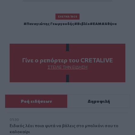
ΣΧΕΤΙΚΆ TAGS
Παναγιώτης Γεωργουδής
Βιβλίο
ΕΑΜ
Αθήνα
Γίνε ο ρεπόρτερ του CRETALIVE
ΣΤΕΊΛΕ ΤΗΝ ΕΊΔΗΣΗ
Ροή ειδήσεων
Δημοφιλή
01:30
Ειδικός λέει ποια φυτά να βάλεις στο μπαλκόνι σου το
καλοκαίρι