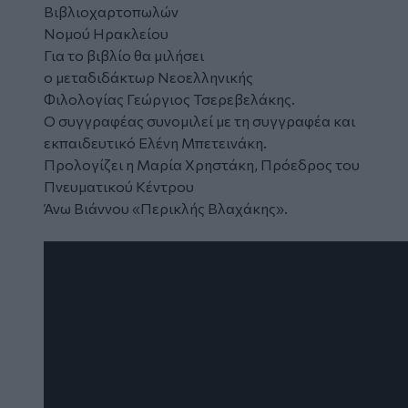
Βιβλιοχαρτοπωλών
Νομού Ηρακλείου
Για το βιβλίο θα μιλήσει
ο μεταδιδάκτωρ Νεοελληνικής
Φιλολογίας Γεώργιος Τσερεβελάκης.
Ο συγγραφέας συνομιλεί με τη συγγραφέα και
εκπαιδευτικό Ελένη Μπετεινάκη.
Προλογίζει η Μαρία Χρηστάκη, Πρόεδρος του
Πνευματικού Κέντρου
Άνω Βιάννου «Περικλής Βλαχάκης».