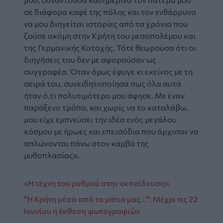
σε διάφορα καφέ της πόλης και τον ενθάρρυνα
να μου διηγείται ιστορίες από τα χρόνια που
ζούσε ακόμη στην Κρήτη του μεσοπολέμου και
της Γερμανικής Κατοχής. Τότε θεωρούσα ότι οι
διηγήσεις του δεν με αφορούσαν ως
συγγραφέα. Όταν όμως έφυγε κι εκείνος με τη
σειρά του, συνειδητοποίησα πως όλα αυτά
ήταν ό,τι πολυτιμότερο μου άφησε. Με έναν
παράξενο τρόπο, και χωρίς να το καταλάβω,
μου είχε εμπνεύσει την ιδέα ενός μεγάλου
κόσμου με ήρωες και επεισόδια που άρχισαν να
απλώνονται πάνω στον καμβά της
μυθοπλασίας».
«Η τέχνη του ρυθμού στην εκπαίδευση»
"Η Κρήτη μέσα από τα μάτια μας...": Μέχρι τις 22
Ιουνίου η έκθεση φωτογραφιών