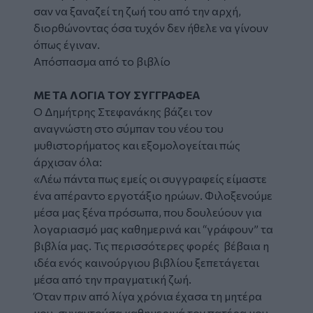
σαν να ξαναζεί τη ζωή του από την αρχή,
διορθώνοντας όσα τυχόν δεν ήθελε να γίνουν
όπως έγιναν.
Απόσπασμα από το βιβλίο
ΜΕ ΤΑ ΛΟΓΙΑ ΤΟΥ ΣΥΓΓΡΑΦΕΑ
Ο Δημήτρης Στεφανάκης βάζει τον
αναγνώστη στο σύμπαν του νέου του
μυθιστορήματος και εξομολογείται πώς
άρχισαν όλα:
«Λέω πάντα πως εμείς οι συγγραφείς είμαστε
ένα απέραντο εργοτάξιο ηρώων. Φιλοξενούμε
μέσα μας ξένα πρόσωπα, που δουλεύουν για
λογαριασμό μας καθημερινά και “γράφουν” τα
βιβλία μας. Τις περισσότερες φορές βέβαια η
ιδέα ενός καινούργιου βιβλίου ξεπετάγεται
μέσα από την πραγματική ζωή.
Όταν πριν από λίγα χρόνια έχασα τη μητέρα
μου, συναντούσα καθημερινά τον πατέρα μου