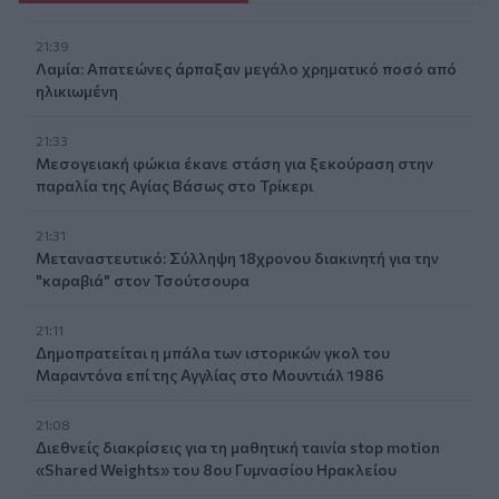
21:39
Λαμία: Απατεώνες άρπαξαν μεγάλο χρηματικό ποσό από
ηλικιωμένη
21:33
Μεσογειακή φώκια έκανε στάση για ξεκούραση στην
παραλία της Αγίας Βάσως στο Τρίκερι
21:31
Μεταναστευτικό: Σύλληψη 18χρονου διακινητή για την
"καραβιά" στον Τσούτσουρα
21:11
Δημοπρατείται η μπάλα των ιστορικών γκολ του
Μαραντόνα επί της Αγγλίας στο Μουντιάλ 1986
21:08
Διεθνείς διακρίσεις για τη μαθητική ταινία stop motion
«Shared Weights» του 8ου Γυμνασίου Ηρακλείου