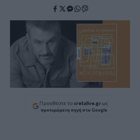
Facebook
Twitter
Messenger
Whatsapp
Viber
Προσθέστε το
cretalive.gr
ως
προτιμώμενη πηγή στο Google