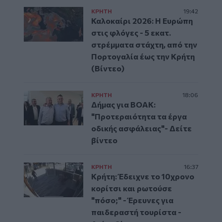
ΚΡΗΤΗ
19:42
Καλοκαίρι 2026: Η Ευρώπη
στις φλόγες - 5 εκατ.
στρέμματα στάχτη, από την
Πορτογαλία έως την Κρήτη
(Βίντεο)
ΚΡΗΤΗ
18:06
Δήμας για ΒΟΑΚ:
"Προτεραιότητα τα έργα
οδικής ασφάλειας"- Δείτε
βίντεο
ΚΡΗΤΗ
16:37
Κρήτη: Έδειχνε το 10χρονο
κορίτσι και ρωτούσε
"πόσο;" - Έρευνες για
παιδεραστή τουρίστα -