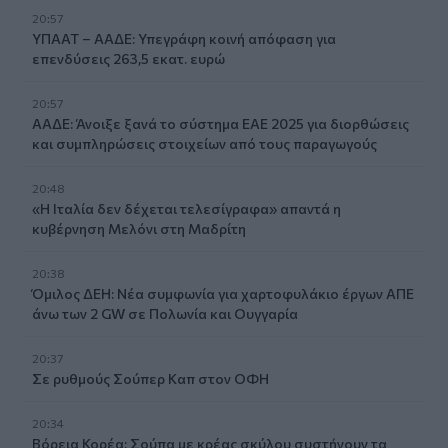
20:57
ΥΠΑΑΤ – ΑΑΔΕ: Υπεγράφη κοινή απόφαση για
επενδύσεις 263,5 εκατ. ευρώ
20:57
ΑΑΔΕ: Άνοιξε ξανά το σύστημα ΕΑΕ 2025 για διορθώσεις
και συμπληρώσεις στοιχείων από τους παραγωγούς
20:48
«Η Ιταλία δεν δέχεται τελεσίγραφα» απαντά η
κυβέρνηση Μελόνι στη Μαδρίτη
20:38
Όμιλος ΔΕΗ: Νέα συμφωνία για χαρτοφυλάκιο έργων ΑΠΕ
άνω των 2 GW σε Πολωνία και Ουγγαρία
20:37
Σε ρυθμούς Σούπερ Καπ στον ΟΦΗ
20:34
Βόρεια Κορέα: Σούπα με κρέας σκύλου συστήνουν τα