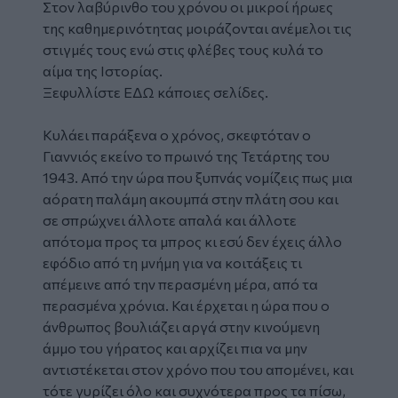
Στον λαβύρινθο του χρόνου οι μικροί ήρωες
της καθημερινότητας μοιράζονται ανέμελοι τις
στιγμές τους ενώ στις φλέβες τους κυλά το
αίμα της Ιστορίας.
Ξεφυλλίστε
ΕΔΩ
κάποιες σελίδες.
Κυλάει παράξενα ο χρόνος, σκεφτόταν ο
Γιαννιός εκείνο το πρωινό της Τετάρτης του
1943. Από την ώρα που ξυπνάς νομίζεις πως μια
αόρατη παλάμη ακουμπά στην πλάτη σου και
σε σπρώχνει άλλοτε απαλά και άλλοτε
απότομα προς τα μπρος κι εσύ δεν έχεις άλλο
εφόδιο από τη μνήμη για να κοιτάξεις τι
απέμεινε από την περασμένη μέρα, από τα
περασμένα χρόνια. Και έρχεται η ώρα που ο
άνθρωπος βουλιάζει αργά στην κινούμενη
άμμο του γήρατος και αρχίζει πια να μην
αντιστέκεται στον χρόνο που του απομένει, και
τότε γυρίζει όλο και συχνότερα προς τα πίσω,