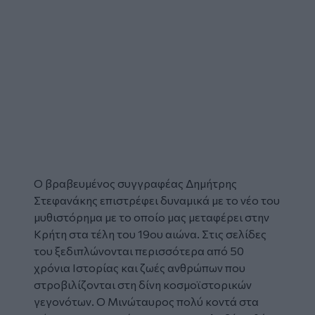
Ο βραβευμένος συγγραφέας Δημήτρης
Στεφανάκης επιστρέφει δυναμικά με το νέο του
μυθιστόρημα
με το οποίο μας μεταφέρει στην
Κρήτη στα τέλη του 19ου αιώνα. Στις σελίδες
του ξεδιπλώνονται περισσότερα από 50
χρόνια Ιστορίας και ζωές ανθρώπων που
στροβιλίζονται στη δίνη κοσμοϊστορικών
γεγονότων. Ο
Μινώταυρος
πολύ κοντά στα