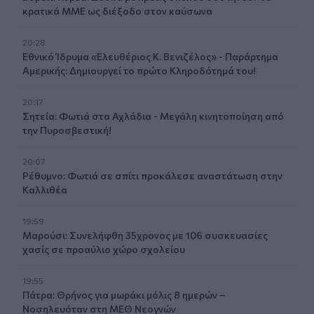
κρατικά ΜΜΕ ως διέξοδο στον καύσωνα
20:28
Εθνικό Ίδρυμα «Ελευθέριος Κ. Βενιζέλος» - Παράρτημα
Αμερικής: Δημιουργεί το πρώτο Κληροδότημά του!
20:17
Σητεία: Φωτιά στα Αχλάδια - Μεγάλη κινητοποίηση από
την Πυροσβεστική!
20:07
Ρέθυμνο: Φωτιά σε σπίτι προκάλεσε αναστάτωση στην
Καλλιθέα
19:59
Μαρούσι: Συνελήφθη 35χρονος με 106 συσκευασίες
χασίς σε προαύλιο χώρο σχολείου
19:55
Πάτρα: Θρήνος για μωράκι μόλις 8 ημερών –
Νοσηλευόταν στη ΜΕΘ Νεογνών