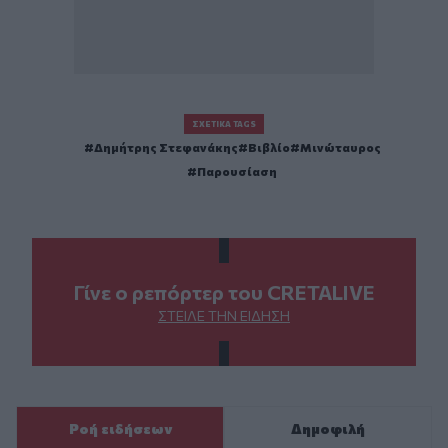
ΣΧΕΤΙΚΆ TAGS
Δημήτρης Στεφανάκης
Βιβλίο
Μινώταυρος
Παρουσίαση
Γίνε ο ρεπόρτερ του CRETALIVE
ΣΤΕΊΛΕ ΤΗΝ ΕΊΔΗΣΗ
Ροή ειδήσεων
Δημοφιλή