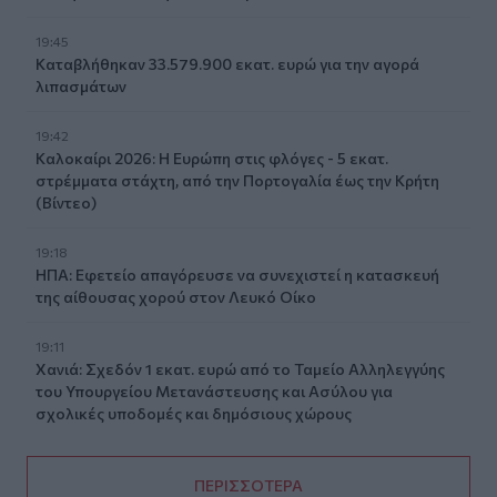
19:45
Καταβλήθηκαν 33.579.900 εκατ. ευρώ για την αγορά
λιπασμάτων
19:42
Καλοκαίρι 2026: Η Ευρώπη στις φλόγες - 5 εκατ.
στρέμματα στάχτη, από την Πορτογαλία έως την Κρήτη
(Βίντεο)
19:18
ΗΠΑ: Εφετείο απαγόρευσε να συνεχιστεί η κατασκευή
της αίθουσας χορού στον Λευκό Οίκο
19:11
Χανιά: Σχεδόν 1 εκατ. ευρώ από το Ταμείο Αλληλεγγύης
του Υπουργείου Μετανάστευσης και Ασύλου για
σχολικές υποδομές και δημόσιους χώρους
ΠΕΡΙΣΣΟΤΕΡΑ