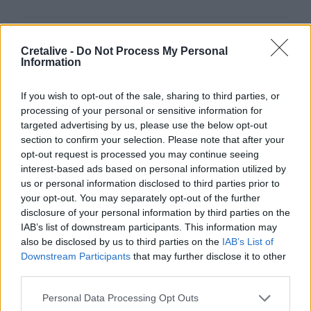
Δύο ξεχωριστές εκθέσεις του Φεστιβάλ Κινηματογράφο
ΠΟΛΙΤΙΣΜΟΣ
15:08
Φεστιβάλ Κινηματογράφου Χανίων: 
Φεστιβάλ Κινηματογράφου
Cretalive -
Do Not Process My Personal
Χανίων: Δύο εκθέσεις με
Information
ελεύθερη είσοδο στο Μεγάλο
Αρσενάλι
If you wish to opt-out of the sale, sharing to third parties, or
processing of your personal or sensitive information for
targeted advertising by us, please use the below opt-out
ΕΛΜΕΠΑ: Και σε ηλεκτρονική έκδοση τα πρακτικά του σ
ΠΟΛΙΤΙΣΜΟΣ
14:50
section to confirm your selection. Please note that after your
ΕΛΜΕΠΑ: Και σε ηλεκτρονική έκδοσ
ΕΛΜΕΠΑ: Και σε ηλεκτρονική
opt-out request is processed you may continue seeing
έκδοση τα πρακτικά του
interest-based ads based on personal information utilized by
συνεδρίου για τη Ρένα Κυριακού
us or personal information disclosed to third parties prior to
your opt-out. You may separately opt-out of the further
disclosure of your personal information by third parties on the
IAB’s list of downstream participants. This information may
Δημοτική Πινακοθήκη Χανίων: Συνεχίζονται οι δωρεάν 
ΠΟΛΙΤΙΣΜΟΣ
13:46
Δημοτική Πινακοθήκη Χανίων: Συνε
Δημοτική Πινακοθήκη Χανίων:
also be disclosed by us to third parties on the
IAB’s List of
Συνεχίζονται οι δωρεάν
Downstream Participants
that may further disclose it to other
ξεναγήσεις στην έκθεση του
third parties.
Αλέξανδρου Ψυχούλη
Personal Data Processing Opt Outs