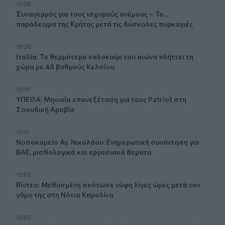
13:28
Συναγερμός για τους ισχυρούς ανέμους – Το...
παράδειγμα της Κρήτης μετά τις δύσκολες πυρκαγιές
13:26
Ιταλία: Το θερμότερο καλοκαίρι του αιώνα πλήττει τη
χώρα με 48 βαθμούς Κελσίου
13:19
ΥΠΕΘΑ: Μηνιαία επανεξέταση για τους Patriot στη
Σαουδική Αραβία
13:11
Νοσοκομείο Αγ. Νικολάου: Ενημερωτική συνάντηση για
ΒΑΕ, μισθολογικά και εργασιακά θεματα
13:03
Βίντεο: Μεθυσμένη σκότωσε νύφη λίγες ώρες μετά τον
γάμο της στη Νότια Καρολίνα
13:02