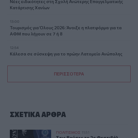
Νέες ειδικότητες στη Σχολή Ανώτερης Επαγγελματικής
Κατάρτισης Χανίων
13:00
Τουρισμός για Όλους 2026: Άνοιξε η πλατφόρμα για τα
ΑΦΜ που λήγουν σε 7 ή 8
12:54
Κάλεσα σε σύσκεψη για το πρώην Λατομείο Ανώπολης
ΠΕΡΙΣΣΟΤΕΡΑ
ΣΧΕΤΙΚA AΡΘΡΑ
Στις Βρύσες το 2ο Φεστιβάλ Κρηνών με Μαρία Κώτη Κω
ΠΟΛΙΤΙΣΜΟΣ
11:51
Στις Βρύσες το 2ο Φεστιβάλ Κρηνώ
Στις Βρύσες το 2ο Φεστιβάλ