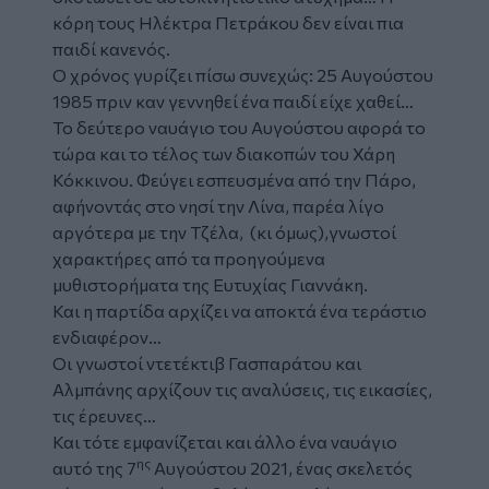
κόρη τους Ηλέκτρα Πετράκου δεν είναι πια
παιδί κανενός.
Ο χρόνος γυρίζει πίσω συνεχώς: 25 Αυγούστου
1985 πριν καν γεννηθεί ένα παιδί είχε χαθεί…
Το δεύτερο ναυάγιο του Αυγούστου αφορά το
τώρα και το τέλος των διακοπών του Χάρη
Κόκκινου. Φεύγει εσπευσμένα από την Πάρο,
αφήνοντάς στο νησί την Λίνα, παρέα λίγο
αργότερα με την Τζέλα, (κι όμως),γνωστοί
χαρακτήρες από τα προηγούμενα
μυθιστορήματα της Ευτυχίας Γιαννάκη.
Και η παρτίδα αρχίζει να αποκτά ένα τεράστιο
ενδιαφέρον…
Οι γνωστοί ντετέκτιβ Γασπαράτου και
Αλμπάνης αρχίζουν τις αναλύσεις, τις εικασίες,
τις έρευνες…
Και τότε εμφανίζεται και άλλο ένα ναυάγιο
ης
αυτό της 7
Αυγούστου 2021, ένας σκελετός