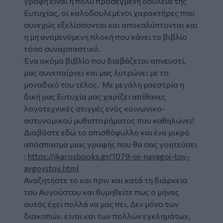
γραφή είναι η πολύ προσεγμένη δουλειά της
Ευτυχίας, οι καλοδουλεμένοι χαρακτήρες που
συνεχώς εξελίσσονται και αποκαλύπτονται και
η μη αναμενόμενη πλοκή που κάνει το βιβλίο
τόσο συναρπαστικό.
Ένα ακόμα βιβλίο που διαβάζεται απνευστί,
μας συνεπαίρνει και μας λυτρώνει με το
μοναδικό του τέλος. Με μεγάλη μαεστρία η
δική μας Ευτυχία μας χαρίζει απίθανες
λογοτεχνικές στιγμές ενός κοινωνικο-
αστυνομικού μυθιστορήματος που καθηλώνει!
Διαβάστε εδώ το οπισθόφυλλο και ένα μικρό
απόσπασμα μιας γραφής που θα σας γοητεύσει
:
https://ikarosbooks.gr/1079-oi-nayagoi-toy-
aygoystoy.html
Αναζητήστε το και πριν και κατά τη διάρκεια
του Αυγούστου και θυμηθείτε πως ο μήνας
αυτός έχει πολλά να μας πει. Δεν μόνο των
διακοπών, είναι και των πολλών εγκλημάτων,