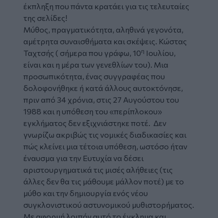
έκπληξη που πάντα κρατάει για τις τελευταίες
της σελίδες!
Μύθος, πραγματικότητα, αληθινά γεγονότα,
αμέτρητα συναισθήματα και σκέψεις. Κώστας
η
Ταχτσής ( σήμερα που γράφω, 10
Ιουλίου,
είναι και η μέρα των γενεθλίων του). Μια
προσωπικότητα, ένας συγγραφέας που
δολοφονήθηκε ή κατά άλλους αυτοκτόνησε,
πριν από 34 χρόνια, στις 27 Αυγούστου του
1988 και η υπόθεση του «περίπλοκου»
εγκλήματος δεν εξιχνιάστηκε ποτέ. Δεν
γνωρίζω ακριβώς τις νομικές διαδικασίες και
πώς κλείνει μια τέτοια υπόθεση, ωστόσο ήταν
έναυσμα για την Ευτυχία να δέσει
αριστουργηματικά τις μισές αλήθειες (τις
άλλες δεν θα τις μάθουμε μάλλον ποτέ) με το
μύθο και την δημιουργία ενός νέου
συγκλονιστικού αστυνομικού μυθιστορήματος.
Με αφορμή λοιπόν αυτό το έγκλημα και