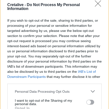
Ελένη Μπετεινάκη
Βιβλίο
Ευτυχία Γιαννάκη
Cretalive -
Do Not Process My Personal
Information
If you wish to opt-out of the sale, sharing to third parties, or
processing of your personal or sensitive information for
targeted advertising by us, please use the below opt-out
Γίνε ο ρεπόρτερ του CRETALIVE
section to confirm your selection. Please note that after your
ΣΤΕΊΛΕ ΤΗΝ ΕΊΔΗΣΗ
opt-out request is processed you may continue seeing
interest-based ads based on personal information utilized by
us or personal information disclosed to third parties prior to
your opt-out. You may separately opt-out of the further
disclosure of your personal information by third parties on the
Ροή ειδήσεων
Δημοφιλή
IAB’s list of downstream participants. This information may
also be disclosed by us to third parties on the
IAB’s List of
Downstream Participants
that may further disclose it to other
14:52
third parties.
Πνιγμοί στην Ελλάδα: Γιατί κινδυνεύουν περισσότερο οι
άνω των 60 – Οι οδηγίες για ασφαλές κολύμπι
Personal Data Processing Opt Outs
I want to opt-out of the Sharing of my
14:42
personal data.
Αλέξης Τσίπρας: Στις 2 Σεπτεμβρίου η παρουσίαση του
Opted In