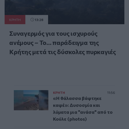
ΚΡΗΤΗ
13:28
Συναγερμός για τους ισχυρούς
ανέμους – Το... παράδειγμα της
Κρήτης μετά τις δύσκολες πυρκαγιές
ΚΡΗΤΗ
11:56
«Η θάλασσα βάφτηκε
καφέ»: Δυσοσμία και
λύματα μια "ανάσα" από το
Κούλε (photos)