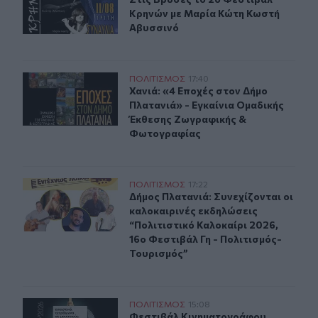
Κρηνών με Μαρία Κώτη Κωστή
Αβυσσινό
Χανιά: «4 Εποχές στον Δήμο Πλατανιά» - Εγκαίνια Ομ
ΠΟΛΙΤΙΣΜΟΣ
17:40
Χανιά: «4 Εποχές στον Δήμο Πλατα
Χανιά: «4 Εποχές στον Δήμο
Πλατανιά» - Εγκαίνια Ομαδικής
Έκθεσης Ζωγραφικής &
Φωτογραφίας
Δήμος Πλατανιά: Συνεχίζονται οι καλοκαιρινές εκδηλώσ
ΠΟΛΙΤΙΣΜΟΣ
17:22
Δήμος Πλατανιά: Συνεχίζονται οι κ
Δήμος Πλατανιά: Συνεχίζονται οι
καλοκαιρινές εκδηλώσεις
“Πολιτιστικό Καλοκαίρι 2026,
16ο Φεστιβάλ Γη - Πολιτισμός-
Τουρισμός”
Δύο ξεχωριστές εκθέσεις του Φεστιβάλ Κινηματογράφο
ΠΟΛΙΤΙΣΜΟΣ
15:08
Φεστιβάλ Κινηματογράφου Χανίων: 
Φεστιβάλ Κινηματογράφου