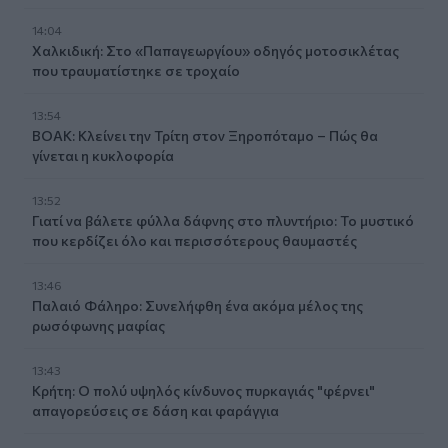
14:04
Χαλκιδική: Στο «Παπαγεωργίου» οδηγός μοτοσικλέτας
που τραυματίστηκε σε τροχαίο
13:54
ΒΟΑΚ: Κλείνει την Τρίτη στον Ξηροπόταμο – Πώς θα
γίνεται η κυκλοφορία
13:52
Γιατί να βάλετε φύλλα δάφνης στο πλυντήριο: Το μυστικό
που κερδίζει όλο και περισσότερους θαυμαστές
13:46
Παλαιό Φάληρο: Συνελήφθη ένα ακόμα μέλος της
ρωσόφωνης μαφίας
13:43
Κρήτη: Ο πολύ υψηλός κίνδυνος πυρκαγιάς "φέρνει"
απαγορεύσεις σε δάση και φαράγγια