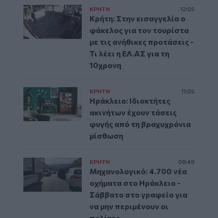
ΚΡΗΤΗ
12:05
Κρήτη: Στην εισαγγελία ο
φάκελος για τον τουρίστα
με τις ανήθικες προτάσεις -
Τι λέει η ΕΛ.ΑΣ για τη
10χρονη
ΚΡΗΤΗ
11:05
Ηράκλειο: Ιδιοκτήτες
ακινήτων έχουν τάσεις
φυγής από τη βραχυχρόνια
μίσθωση
ΚΡΗΤΗ
08:49
Μηχανολογικό: 4.700 νέα
οχήματα στο Ηράκλειο -
Σάββατο στο γραφείο για
να μην περιμένουν οι
πολίτες