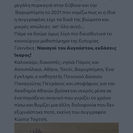
μεγάλη πυρκαγιά στην Εύβοια και την
Βαρυμπόμπη το 2021 που νομίζω πως κι η ίδια
η συγγραφέας είχε τα δικά της βιώματα και
μικρές απώλειες απ’ όλο αυτό…
Πάμε να δούμε όμως λίγο πιο διεισδυτικά το
καινούργιο μυθιστόρημα της Ευτυχίας
Γιαννάκη :
Ναυαγοί του Αυγούστου, εκδόσεις
Ίκαρος!
Καλοκαίρι, διακοπές, νησιά Πάρος και
Αστυπάλαια, Αθήνα, Τατόϊ, Βαρυμπόμπη. Ένα
έγκλημα, ο καθηγητής Ποινικού Δίκαιου
Παναγιώτης Πετράκος και υποψήφιος για την
Ακαδημία Αθηνών βρίσκεται νεκρός μέσα σε
ένα παράξενο σκηνικό που γυρίζει το χρόνο
πίσω και θυμίζει μια άλλη δολοφονία που δεν
εξιχνιάστηκε ποτέ, εκείνη του συγγραφέα
Κώστα Ταχτσή.