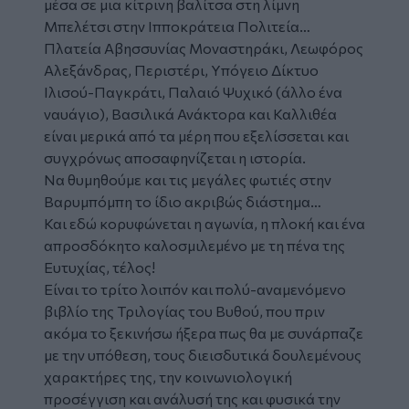
μέσα σε μια κίτρινη βαλίτσα στη λίμνη
Μπελέτσι στην Ιπποκράτεια Πολιτεία…
Πλατεία Αβησσυνίας Μοναστηράκι, Λεωφόρος
Αλεξάνδρας, Περιστέρι, Υπόγειο Δίκτυο
Ιλισού-Παγκράτι, Παλαιό Ψυχικό (άλλο ένα
ναυάγιο), Βασιλικά Ανάκτορα και Καλλιθέα
είναι μερικά από τα μέρη που εξελίσσεται και
συγχρόνως αποσαφηνίζεται η ιστορία.
Να θυμηθούμε και τις μεγάλες φωτιές στην
Βαρυμπόμπη το ίδιο ακριβώς διάστημα…
Και εδώ κορυφώνεται η αγωνία, η πλοκή και ένα
απροσδόκητο καλοσμιλεμένο με τη πένα της
Ευτυχίας, τέλος!
Είναι το τρίτο λοιπόν και πολύ-αναμενόμενο
βιβλίο της Τριλογίας του Βυθού, που πριν
ακόμα το ξεκινήσω ήξερα πως θα με συνάρπαζε
με την υπόθεση, τους διεισδυτικά δουλεμένους
χαρακτήρες της, την κοινωνιολογική
προσέγγιση και ανάλυσή της και φυσικά την