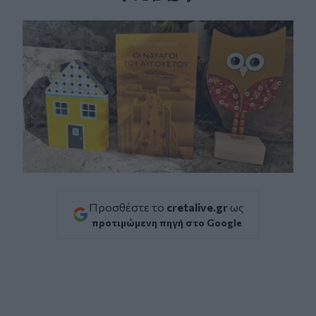
Facebook
Twitter
Messenger
Whatsapp
Viber
Προσθέστε το
cretalive.gr
ως
προτιμώμενη πηγή στο Google