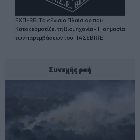
ΕΧΠ-ΒΕ: Το «Ενιαίο Πλαίσιο» που
Κατακερματίζει τη Βιομηχανία - Η σημασία
των παρεμβάσεων του ΠΑΣΕΒΙΠΕ
Συνεχής ροή