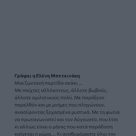
Γράφει η Ελένη Μπετεινάκη
Μια ζωντανή παρτίδα σκάκι …
Με παίχτες αλλόκοτους, άλλοτε βωβούς,
άλλοτε ομιλητικούς πολύ. Με παράξενο
παρελθόν και με μνήμες που πληγώνουν,
ανασύροντας ξεχασμένα μυστικά. Με τη φωτιά
να πρωταγωνιστεί και τον Αύγουστο, που έτσι
κι αλλιώς είναι ο μήνας που κατά παράδοση
καίγεται η χώρα…. Κι αναθυμόμαστε όλοι την