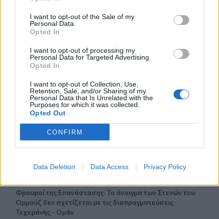
οικονομικού προγράμματος της ΕΛ.Α.Σ.
I want to opt-out of the Sale of my
Personal Data.
14:37
Opted In
ΟΦΗ: Η τρίτη φανέλα για τη νέα σεζόν - «Το πορτοκαλί
που κουβαλά την ιστορία μας»
I want to opt-out of processing my
Personal Data for Targeted Advertising.
Opted In
14:34
Χαμός με τον Μπρούκλιν Μπέκαμ που έβρασε ζυμαρικά
I want to opt-out of Collection, Use,
με θαλασσινό νερό (video)
Retention, Sale, and/or Sharing of my
Personal Data that Is Unrelated with the
Purposes for which it was collected.
14:26
Opted Out
Καλοκαίρι και αλλεργίες: Πότε απαιτείται προσοχή και
ποια συμπτώματα δεν πρέπει να αγνοούμε
CONFIRM
14:23
ΟΦΗ: Φουλάρει για sold out στο Σούπερ Καπ με την ΑΕΚ!
Data Deletion
Data Access
Privacy Policy
14:12
Φρουροί της Επανάστασης: Το άνοιγμα των Στενών του
Ορμούζ δεν σχετίζεται με τις διαπραγματεύσεις
Τεχεράνης - Ομάν