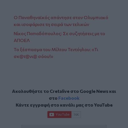
Ο Παναθηναϊκός απάντησε στον Ολυμπιακό
και ισοφάρισε τη σειρά των τελικών
Νίκος Παπαδόπουλος: Σε συζητήσεις με το
ΑΠΟΕΛ
Το ξέσπασμα του Μίλτου Τεντόγλου: «Τι
σκ@τ@νι@ σόου!»
Ακολουθήστε το Cretalive στο
Google News
και
στο
Facebook
Κάντε εγγραφή στο κανάλι μας στο
YouTube