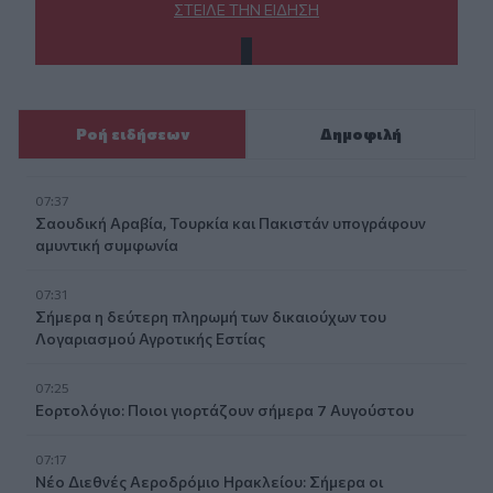
ΣΤΕΊΛΕ ΤΗΝ ΕΊΔΗΣΗ
Ροή ειδήσεων
Δημοφιλή
07:37
Σαουδική Αραβία, Τουρκία και Πακιστάν υπογράφουν
αμυντική συμφωνία
07:31
Σήμερα η δεύτερη πληρωμή των δικαιούχων του
Λογαριασμού Αγροτικής Εστίας
07:25
Εορτολόγιο: Ποιοι γιορτάζουν σήμερα 7 Αυγούστου
07:17
Νέο Διεθνές Αεροδρόμιο Ηρακλείου: Σήμερα οι