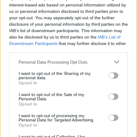
03:34
interest-based ads based on personal information utilized by
Το απολαυστικό βίντεο της Νατάσας Θεοδωρίδου με τη
us or personal information disclosed to third parties prior to
μητέρα της
your opt-out. You may separately opt-out of the further
disclosure of your personal information by third parties on the
02:51
IAB’s list of downstream participants. This information may
Ο έρωτας θα πρωταγωνιστήσει στη ζωή αυτών των
also be disclosed by us to third parties on the
IAB’s List of
ζωδίων τον Αύγουστο
Downstream Participants
that may further disclose it to other
third parties.
01:42
Καύσωνας στο γραφείο: Πόσο μπορεί να χαλαρώσει το
Personal Data Processing Opt Outs
dress code
I want to opt-out of the Sharing of my
personal data.
00:31
Opted In
Παιδιά στην πισίνα: 6 απαράβατοι κανόνες για την
πρόληψη του πνιγμού
I want to opt-out of the Sale of my
Personal Data.
Opted In
00:00
Ανατριχιαστικό βίντεο από τον σεισμό στην Ιαπωνία:
I want to opt-out of processing my
Γιατροί προστατεύουν με τα σώματά τους ασθενή την
Personal Data for Targeted Advertising.
Opted In
ώρα του χειρουργείου
I want to opt-out of Collection, Use,