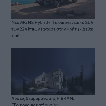
Νέο MG HS Hybrid+: Το οικογενειακό SUV
των 224 ίππων έφτασε στην Κρήτη - Δείτε
τιμή
Λύσεις θερμομόνωσης FIBRAN:
Εξοικονομώ κατ' ουσίαν