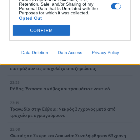
23:54
Retention, Sale, and/or Sharing of my
Personal Data that Is Unrelated with the
Τραμπ: Ο πόλεμος με το Ιράν "θα τελειώσει σύντομα"
Purposes for which it was collected.
Opted Out
23:43
30χρονη έπεσε στη θάλασσα από την γέφυρα της
CONFIRM
Χαλκίδας
23:32
Data Deletion
Data Access
Privacy Policy
Οι «μαύρες χήρες» της Ρωσίας: Παντρεύονται
νεοσύλλεκτους πριν μεταβούν στο μέτωπο για να
εισπράξουν τις «παχυλές» αποζημιώσεις
23:25
Ρόδος: Έσπασε ο κάβος και τραυμάτισε ναυτικό
23:19
Τραγωδία στην Εύβοια: Νεκρός 37χρονος μετά από
τροχαίο με αγριογούρουνο
23:09
Φωτιές σε Σκύρο και Λακωνία: Συνελήφθησαν 63χρονη