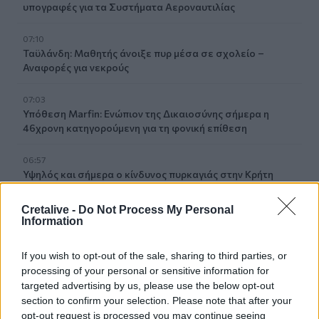
υπογραφές για τα Συστήματα Αεροναυτιλίας
07:10
Ταϋλάνδη: Μαθητής άνοιξε πυρ μέσα σε σχολείο –
Αναφορές για νεκρούς
07:03
Υπόθεση Marfin: Ενώπιον της Δικαιοσύνης σήμερα η
46χρονη κατηγορούμενη για τη φονική επίθεση
06:57
Υψηλός και σήμερα ο κίνδυνος πυρκαγιάς στην Κρήτη
05:52
Cretalive -
Do Not Process My Personal
ΕΝΦΙΑ: Τα λάθη στις μεταβιβάσεις που φέρνουν
Information
τσουχτερά πρόστιμα έως 1.000 ευρώ
If you wish to opt-out of the sale, sharing to third parties, or
04:41
processing of your personal or sensitive information for
Τα φρούτα που επιλέγουν 4 ενδοκρινολόγοι για καλύτερο
targeted advertising by us, please use the below opt-out
έλεγχο του σακχάρου
section to confirm your selection. Please note that after your
opt-out request is processed you may continue seeing