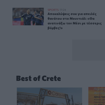
Aποκαλύψεις σοκ για απειλές θανάτου στο Μουντιάλ:
SPORTS
17:24
Aποκαλύψεις σοκ για απειλές θα
Aποκαλύψεις σοκ για απειλές
θανάτου στο Μουντιάλ: «Θα
ανατινάξω τον Μέσι με τέσσερις
βόμβες!»
Best of Crete