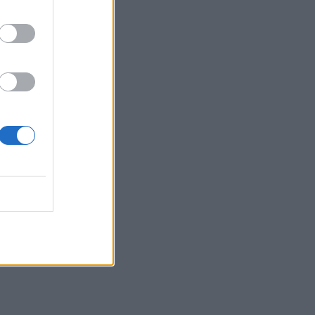
23:02
Συναγερμός σε μοναστήρι στην Κύπρο:
Μοναχός επιτέθηκε με μαχαίρι και
τραυμάτισε δύο άτομα
22:47
Σητεία: Φωτιά στα Αχλάδια, δύσκολη
μάχη με τις φλόγες - Βίντεο
22:39
Βρετανία: Κατά συρροή δολοφόνος
καταδικάστηκε για δύο δολοφονίες
γυναικών - Η συγγνώμη από την
αστυνομία
22:32
Πανεπιστήμιο Κρήτης: 3,35 εκατ. ευρώ
από το Υπουργείο Παιδείας, για το
στεγαστικό επίδομα των φοιτητών