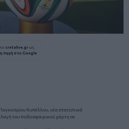
 το
cretalive.gr
ως
η πηγή στο Google
 Παγκοσμίου Κυπέλλου, νέα στατιστικά
λλαγή του ποδοσφαιρικού χάρτη σε