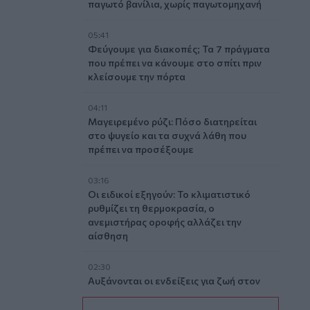
παγωτό βανίλια, χωρίς παγωτομηχανή
05:41
Φεύγουμε για διακοπές; Τα 7 πράγματα
που πρέπει να κάνουμε στο σπίτι πριν
κλείσουμε την πόρτα
04:11
Μαγειρεμένο ρύζι: Πόσο διατηρείται
στο ψυγείο και τα συχνά λάθη που
πρέπει να προσέξουμε
03:16
Οι ειδικοί εξηγούν: Το κλιματιστικό
ρυθμίζει τη θερμοκρασία, ο
ανεμιστήρας οροφής αλλάζει την
αίσθηση
02:30
Αυξάνονται οι ενδείξεις για ζωή στον
Άρη