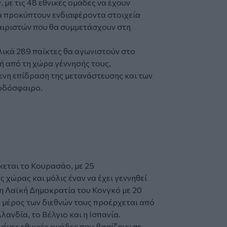
 με τις 48 εθνικές ομάδες να έχουν
να προκύπτουν ενδιαφέροντα στοιχεία
ιριστών
που θα συμμετάσχουν στη
ικά 289 παίκτες θα αγωνιστούν στο
ή από τη χώρα γέννησής τους,
νη επίδραση της μετανάστευσης και των
οδόσφαιρο.
κεται το Κουρασάο, με 25
 χώρας και μόλις έναν να έχει γεννηθεί
 η Λαϊκή Δημοκρατία του Κονγκό με 20
ό μέρος των διεθνών τους προέρχεται από
ανδία, το Βέλγιο και η Ισπανία.
σμένες εθνικές ομάδες που βασίζουν σε