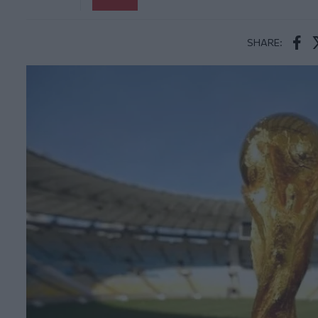
SHARE:
Face
T