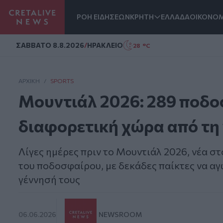
ΡΟΗ ΕΙΔΗΣΕΩΝ
ΚΡΗΤΗ
ΕΛΛΑΔΑ
ΟΙΚΟΝΟΜ
Homepage
ΣAΒΒΑΤΟ 8.8.2026
/
ΗΡΑΚΛΕΙΟ
28 °C
ΑΡΧΙΚΗ
/
SPORTS
Μουντιάλ 2026: 289 ποδ
διαφορετική χώρα από τη
Λίγες ημέρες πριν το Μουντιάλ 2026, νέα σ
του ποδοσφαίρου, με δεκάδες παίκτες να αγ
γέννησή τους
06.06.2026
NEWSROOM