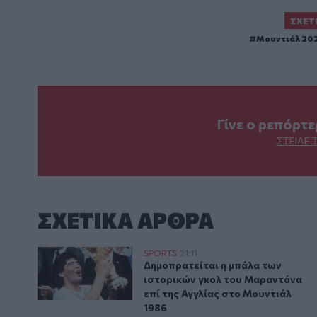
ΣΧΕΤ
Μουντιάλ 20
Γίνε ο ρεπόρτ
ΣΤΕΊΛΕ 
ΣΧΕΤΙΚA AΡΘΡΑ
Δημοπρατείται η μπάλα των ιστορικών γκολ του Μαρ
SPORTS
21:11
Δημοπρατείται η μπάλα των ιστο
Δημοπρατείται η μπάλα των
ιστορικών γκολ του Μαραντόνα
επί της Αγγλίας στο Μουντιάλ
1986