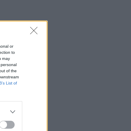
WNBA
23:31
Στενά του Ορμούζ: Οι ΗΠΑ «βλέπουν»
σύντομα συμφωνία - «Υπάρχει πρόοδος
μεταξύ Ιράν και Ομάν»
sonal or
23:27
ection to
Σοκαριστικά στοιχεία άφησε πίσω της
ou may
η μέγα-πυρκαγιά στην Αττικοβοιωτία
 personal
out of the
23:23
 downstream
Φυλάκιση 15 μηνών στη Βρετανίδα που
B’s List of
μέθυσε με την 15χρονη κόρη της και
προκάλεσε επεισόδιο στο Κέντρο
Υγείας Σκιάθου
23:11
Ισπανία: Η Μαδρίτη επαναφέρει
προσωρινά τους συνοριακούς ελέγχους
για όσους ταξιδεύουν από την Ιταλία