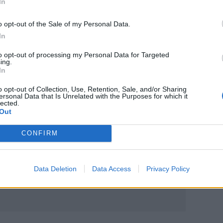
In
με το ΑΠΟΕΛ
o opt-out of the Sale of my Personal Data.
In
to opt-out of processing my Personal Data for Targeted
ing.
In
o opt-out of Collection, Use, Retention, Sale, and/or Sharing
ersonal Data that Is Unrelated with the Purposes for which it
lected.
ο
Google News
και στο
Facebook
Out
κανάλι μας στο
YouTube
CONFIRM
Data Deletion
Data Access
Privacy Policy