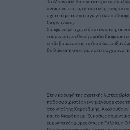
Το
Μουντιάλ
βρίσκεται προ των πυλών,
ανακοινώσει τις αποστολές τους και 
σχετικά με την καταγωγή των
ποδοσφα
διοργάνωση.
Σύμφωνα με σχετική καταγραφή, συνολ
τουρνουά με εθνική ομάδα διαφορετικ
επιβεβαιώνοντας τη διαρκώς αυξανόμε
διπλών υπηκοοτήτων στο σύγχρονο π
Tweet
URL
Στην κορυφή της σχετικής λίστας βρίσ
ποδοσφαιριστές γεννημένους εκτός της
στο νησί της Καραϊβικής. Ακολουθούν
και το Μαρόκο με 19, καθώς σημαντικ
ευρωπαϊκές χώρες όπως η Γαλλία, η Ολλ
Ιδιαίτερη αναφορά γίνεται και σε ορι