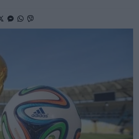
book
witter
Messenger
Whatsapp
Viber