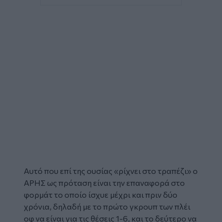
Αυτό που επί της ουσίας «ρίχνει στο τραπέζι» ο
ΑΡΗΣ ως πρόταση είναι την επαναφορά στο
φορμάτ το οποίο ίσχυε μέχρι και πριν δύο
χρόνια, δηλαδή με το πρώτο γκρουπ των πλέι
οφ να είναι για τις θέσεις 1-6, και το δεύτερο να