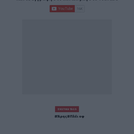
ΣΧΕΤΙΚΆ TAGS
Άρης
Πλέι οφ