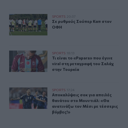
Σε ρυθμούς Σούπερ Καπ στον ΟΦΗ
SPORTS
20:37
Σε ρυθμούς Σούπερ Καπ στον ΟΦΗ
Σε ρυθμούς Σούπερ Καπ στον
ΟΦΗ
Τι είναι το «Papara» που έγινε viral στη μεταγραφή του 
SPORTS
18:13
Τι είναι το «Papara» που έγινε vira
Τι είναι το «Papara» που έγινε
viral στη μεταγραφή του Σαλάχ
στην Τουρκία
Aποκαλύψεις σοκ για απειλές θανάτου στο Μουντιάλ: «
SPORTS
17:24
Aποκαλύψεις σοκ για απειλές θανάτ
Aποκαλύψεις σοκ για απειλές
θανάτου στο Μουντιάλ: «Θα
ανατινάξω τον Μέσι με τέσσερις
βόμβες!»