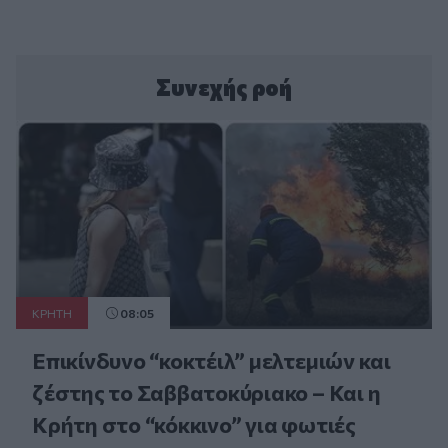
Συνεχής ροή
ΚΡΗΤΗ
08:05
Επικίνδυνο “κοκτέιλ” μελτεμιών και
ζέστης το Σαββατοκύριακο – Και η
Κρήτη στο “κόκκινο” για φωτιές