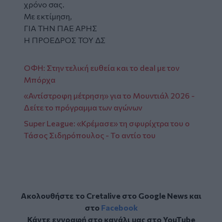
χρόνο σας.
Με εκτίμηση,
ΓΙΑ ΤΗΝ ΠΑΕ ΑΡΗΣ
Η ΠΡΟΕΔΡΟΣ ΤΟΥ ΔΣ
ΟΦΗ: Στην τελική ευθεία και το deal με τον
Μπόρχα
«Αντίστροφη μέτρηση» για το Μουντιάλ 2026 -
Δείτε το πρόγραμμα των αγώνων
Super League: «Κρέμασε» τη σφυρίχτρα του ο
Τάσος Σιδηρόπουλος - Το αντίο του
Ακολουθήστε το Cretalive στο
Google News
και
στο
Facebook
Κάντε εγγραφή στο κανάλι μας στο
YouTube