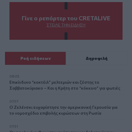
Γίνε ο ρεπόρτερ του CRETALIVE
ΣΤΕΊΛΕ ΤΗΝ ΕΊΔΗΣΗ
Ροή ειδήσεων
Δημοφιλή
08:05
Επικίνδυνο “κοκτέιλ” μελτεμιών και ζέστης το
Σαββατοκύριακο – Και η Κρήτη στο “κόκκινο” για φωτιές
07:57
Ο Ζελένσκι ευχαρίστησε την αμερικανική Γερουσία για
το νομοσχέδιο επιβολής κυρώσεων στη Ρωσία
07:51