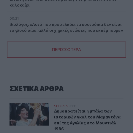
καλοκαίρι
00:31
Βιολόγος: «Αυτό που προσελκύει τα κουνούπια δεν είναι
το γλυκό αίμα, αλλά οι χημικές ενώσεις που εκπέμπουμε»
ΠΕΡΙΣΣΟΤΕΡΑ
ΣΧΕΤΙΚA AΡΘΡΑ
Δημοπρατείται η μπάλα των ιστορικών γκολ του Μαραντ
SPORTS
21:11
Δημοπρατείται η μπάλα των ιστορι
Δημοπρατείται η μπάλα των
ιστορικών γκολ του Μαραντόνα
επί της Αγγλίας στο Μουντιάλ
1986