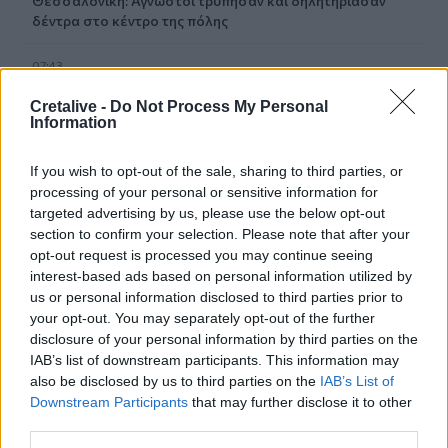
Θεσσαλονίκη: Άγνωστοι τρύπησαν και δηλητηρίασαν
δέντρα στο κέντρο της πόλης
07:43
Φωτιά στο Πόρτο Γερμενό: Σκύλος επέστρεψε με
εγκαύματα στα πόδια στο σπίτι που τον φρόντιζαν
Cretalive -
Do Not Process My Personal
Information
07:36
Στήριξη Τραμπ στον νέο πρόεδρο της Κολομβίας με
If you wish to opt-out of the sale, sharing to third parties, or
«βοήθεια» 1 δισ. δολαρίων
processing of your personal or sensitive information for
targeted advertising by us, please use the below opt-out
section to confirm your selection. Please note that after your
07:29
opt-out request is processed you may continue seeing
Τα πρωτοσέλιδα των εφημερίδων
interest-based ads based on personal information utilized by
us or personal information disclosed to third parties prior to
07:22
your opt-out. You may separately opt-out of the further
Βραζιλία: Σε χαμηλό δεκαετίας η αποψίλωση του
disclosure of your personal information by third parties on the
Αμαζονίου – Μειώθηκε κατά 37%
IAB’s list of downstream participants. This information may
also be disclosed by us to third parties on the
IAB’s List of
07:15
Downstream Participants
that may further disclose it to other
ΑΑΔΕ: Ανοιχτό το σύστημα Ενιαίας Αίτησης Ενίσχυσης
third parties.
2025 – Μέχρι πότε μπορούν να γίνουν διορθώσεις