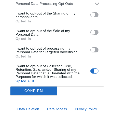
Personal Data Processing Opt Outs
07:07
Τέσσερις ασκήσεις σε όρθια στάση που μετά τα 60
I want to opt-out of the Sharing of my
ενδυναμώνουν τους γλουτούς καλύτερα από τα squats -
personal data.
Βίντεο
Opted In
I want to opt-out of the Sale of my
07:06
Personal Data.
Εορτολόγιο: Ποιοι γιορτάζουν σήμερα 8 Αυγούστου
Opted In
I want to opt-out of processing my
07:00
Personal Data for Targeted Advertising.
Αντί για καφέ: Τρία ροφήματα για άμεσο "ξύπνημα" και
Opted In
ενέργεια που διαρκεί
I want to opt-out of Collection, Use,
Retention, Sale, and/or Sharing of my
06:55
Personal Data that Is Unrelated with the
Πυρκαγιές: «Πολύ υψηλός» ο κίνδυνος και σήμερα στην
Purposes for which it was collected.
Κρήτη - Δείτε χάρτη
Opted Out
CONFIRM
06:44
Σητεία: Καλύτερη η εικόνα με την φωτιά στα Αχλάδια -
Βίντεο
Data Deletion
Data Access
Privacy Policy
06:21