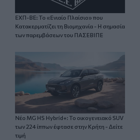
ΕΧΠ-ΒΕ: Το «Ενιαίο Πλαίσιο» που
Κατακερματίζει τη Βιομηχανία - Η σημασία
των παρεμβάσεων του ΠΑΣΕΒΙΠΕ
Νέο MG HS Hybrid+: Το οικογενειακό SUV
των 224 ίππων έφτασε στην Κρήτη - Δείτε
τιμή