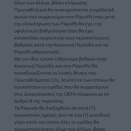
όλων των άλλων, βάσει κλήρωσης.
Πρωταθλήτρια θα ανακηρύσσεται η ομάδα (εξ
αυτών που συμμετείχαν στα Playoffs) που μετά
την ολοκλήρωση των Playoffs θα έχει την
υψηλότερη βαθμολογία (ήτοι θα έχει
κατακτήσει σωρευτικά τους περισσότερους
βαθμούς κατά την Κανονική Περίοδο και τα
Playoffs αθροιστικά).
Με τον ίδιο τρόπο (άθροισμα βαθμών στην
Κανονική Περίοδο και στα Playoffs) θα
προσδιορίζονται οι λοιπές θέσεις του
Πρωταθλήματος (2η, 3η κλπ) εκ των οποίων θα
προκύπτουν οι ομάδες που θα συμμετέχουν
στις Διοργανώσεις της UEFA σύμφωνα με το
άρθρο 9 της παρούσης.
Τα Playouts θα διεξαχθούν σε επτά (7)
αγωνιστικές ημέρες ήτοι σε ένα (1) μοναδικό
γύρο κατά τον οποίο όλες οι ομάδες θα
αγωνιστούν έναντι όλων των άλλων, βάσει