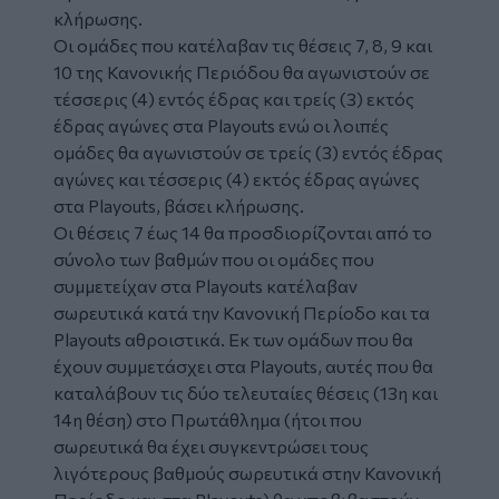
κλήρωσης.
Οι ομάδες που κατέλαβαν τις θέσεις 7, 8, 9 και
10 της Κανονικής Περιόδου θα αγωνιστούν σε
τέσσερις (4) εντός έδρας και τρείς (3) εκτός
έδρας αγώνες στα Playouts ενώ οι λοιπές
ομάδες θα αγωνιστούν σε τρείς (3) εντός έδρας
αγώνες και τέσσερις (4) εκτός έδρας αγώνες
στα Playouts, βάσει κλήρωσης.
Οι θέσεις 7 έως 14 θα προσδιορίζονται από το
σύνολο των βαθμών που οι ομάδες που
συμμετείχαν στα Playouts κατέλαβαν
σωρευτικά κατά την Κανονική Περίοδο και τα
Playouts αθροιστικά. Εκ των ομάδων που θα
έχουν συμμετάσχει στα Playouts, αυτές που θα
καταλάβουν τις δύο τελευταίες θέσεις (13η και
14η θέση) στο Πρωτάθλημα (ήτοι που
σωρευτικά θα έχει συγκεντρώσει τους
λιγότερους βαθμούς σωρευτικά στην Κανονική