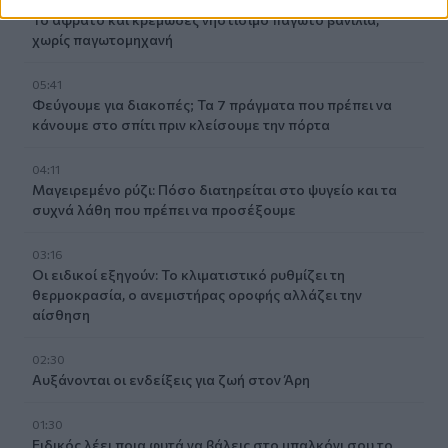
Το αφράτο και κρεμώδες νηστίσιμο παγωτό βανίλια,
χωρίς παγωτομηχανή
05:41
Φεύγουμε για διακοπές; Τα 7 πράγματα που πρέπει να
κάνουμε στο σπίτι πριν κλείσουμε την πόρτα
04:11
Μαγειρεμένο ρύζι: Πόσο διατηρείται στο ψυγείο και τα
συχνά λάθη που πρέπει να προσέξουμε
03:16
Οι ειδικοί εξηγούν: Το κλιματιστικό ρυθμίζει τη
θερμοκρασία, ο ανεμιστήρας οροφής αλλάζει την
αίσθηση
02:30
Αυξάνονται οι ενδείξεις για ζωή στον Άρη
01:30
Ειδικός λέει ποια φυτά να βάλεις στο μπαλκόνι σου το