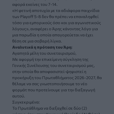
αφορά εκείνες του 7-14.
«Η φετινή αποτυχία με τα αδιάφορα παιχνίδια
των Playoff 5-8 δεν θα πρέπει να επαναληφθεί
τόσο για εμπορικούς όσο και για αγωνιστικούς
λόγους», αναφέρει ο Άρης κάνοντας λόγο για
μια παρωδία η οποία απαγορεύεται να έχει
θέση σε μια σοβαρή λίγκα.
Αναλυτικά η πρόταση του Άρη:
Αγαπητά μέλη του συνεταιρισμού,
Με αφορμή την επικείμενη σύγκληση της
Γενικής Συνέλευσης του συνεταιρισμού μας,
στην οποία θα αποφασιστεί-ψηφιστεί η
προκήρυξη του Πρωταθλήματος 2026-2027, θα
θέλαμε να σας γνωστοποιήσουμε το νέο
φορμάτ που προτείνουμε για την διεξαγωγή
αυτού.
Συγκεκριμένα:
Το Πρωτάθλημα να διεξαχθεί σε δύο (2)