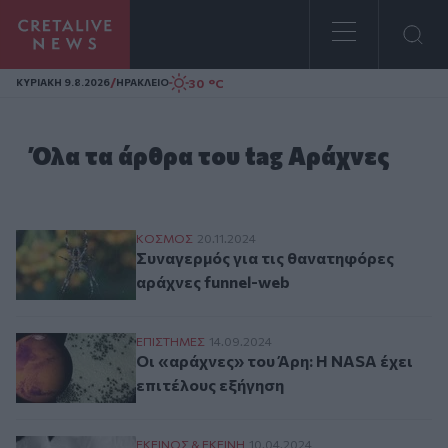
Homepage
/
30 °C
ΚΥΡΙΑΚΗ 9.8.2026
ΗΡΑΚΛΕΙΟ
Όλα τα άρθρα του tag Αράχνες
Συναγερμός για τις θανατηφόρες αράχνες
ΚΟΣΜΟΣ
20.11.2024
Συναγερμός για τις θανατηφόρες
αράχνες funnel-web
Οι «αράχνες» του Άρη: Η NASA έχει επιτέ
ΕΠΙΣΤΗΜΕΣ
14.09.2024
Οι «αράχνες» του Άρη: Η NASA έχει
επιτέλους εξήγηση
Το λάθος με τα σεντόνια που προσελκύει
ΕΚΕΙΝΟΣ & ΕΚΕΙΝΗ
10.04.2024