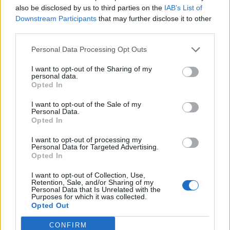
14:39
also be disclosed by us to third parties on the
IAB’s List of
To Moonlight Serenade στο καφέ του Αρχαιολογικού
Downstream Participants
that may further disclose it to other
Μουσείου Χανίων
third parties.
Personal Data Processing Opt Outs
14:17
Θ. Κοντογεώργης: Προεκλογική αλλά όχι παροχολογική η
I want to opt-out of the Sharing of my
ΔΕΘ
personal data.
Opted In
14:01
I want to opt-out of the Sale of my
Άντριου: Μυστικό σχέδιο για βασιλική κηδεία όταν
Personal Data.
πεθάνει, παρά την αποκαθήλωση
Opted In
I want to opt-out of processing my
Personal Data for Targeted Advertising.
ΠΕΡΙΣΣΟΤΕΡΑ
Opted In
I want to opt-out of Collection, Use,
Retention, Sale, and/or Sharing of my
Personal Data that Is Unrelated with the
Purposes for which it was collected.
Opted Out
CONFIRM