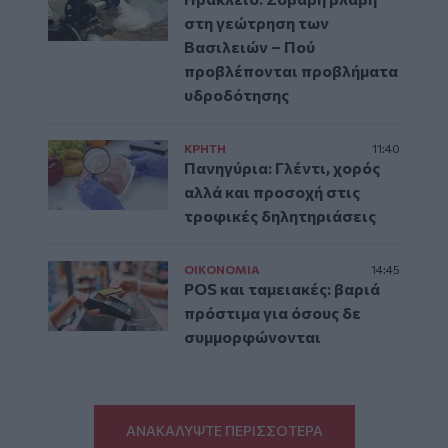
στη γεώτρηση των
Βασιλειών – Πού
προβλέπονται προβλήματα
υδροδότησης
ΚΡΗΤΗ
11:40
Πανηγύρια: Γλέντι, χορός
αλλά και προσοχή στις
τροφικές δηλητηριάσεις
ΟΙΚΟΝΟΜΙΑ
14:45
POS και ταμειακές: βαριά
πρόστιμα για όσους δε
συμμορφώνονται
ΑΝΑΚΑΛΥΨΤΕ ΠΕΡΙΣΣΟΤΕΡΑ