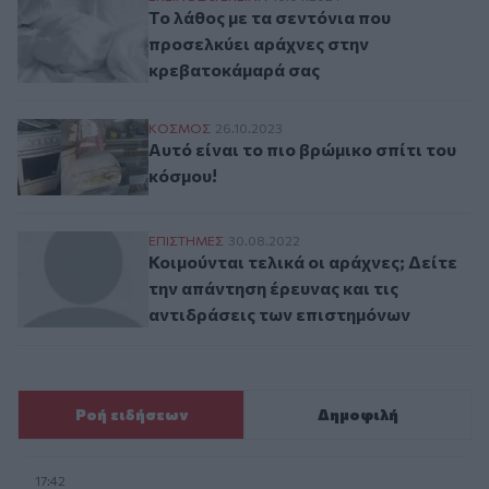
Το λάθος με τα σεντόνια που
προσελκύει αράχνες στην
κρεβατοκάμαρά σας
Αυτό είναι το πιο βρώμικο σπίτι του κόσμ
ΚΟΣΜΟΣ
26.10.2023
Αυτό είναι το πιο βρώμικο σπίτι του
κόσμου!
Κοιμούνται τελικά οι αράχνες; Δείτε την 
ΕΠΙΣΤΗΜΕΣ
30.08.2022
Κοιμούνται τελικά οι αράχνες; Δείτε
την απάντηση έρευνας και τις
αντιδράσεις των επιστημόνων
Ροή ειδήσεων
Δημοφιλή
17:42