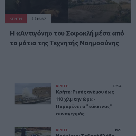
ΚΡΗΤΗ
16:37
Η «Αντιγόνη» του Σοφοκλή μέσα από
τα μάτια της Τεχνητής Νοημοσύνης
ΚΡΗΤΗ
12:54
Κρήτη: Ριπές ανέμου έως
110 χλμ την ώρα -
Παραμένει ο "κόκκινος"
συναγερμός
ΚΡΗΤΗ
11:49
Ηράκλειο: Σοβαρή βλάβη