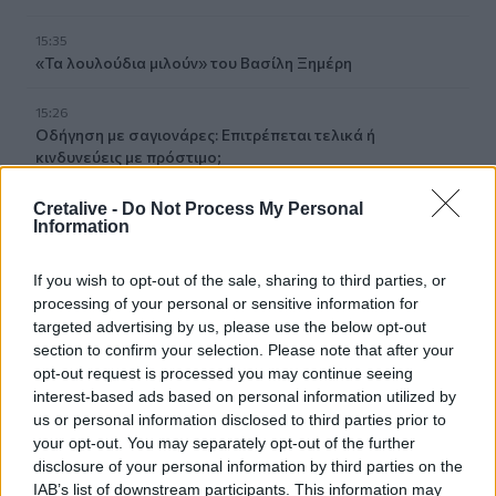
15:35
«Τα λουλούδια μιλούν» του Βασίλη Ξημέρη
15:26
Οδήγηση με σαγιονάρες: Επιτρέπεται τελικά ή
κινδυνεύεις με πρόστιμο;
15:03
Cretalive -
Do Not Process My Personal
Information
Σκέρτσος: Από τον Δεκέμβριο του 2018 έως τον
Δεκέμβριο του 2025 οι καταθέσεις φυσικών προσώπων
αυξήθηκαν από 106,4 δισ. ευρώ σε 148,7 δισ. ευρώ
If you wish to opt-out of the sale, sharing to third parties, or
processing of your personal or sensitive information for
14:58
targeted advertising by us, please use the below opt-out
Η Ελληνική Ολυμπιακή Επιτροπή ξεκινά τον καθαρισμό
section to confirm your selection. Please note that after your
των μαρμάρων του Παναθηναϊκού Σταδίου
opt-out request is processed you may continue seeing
interest-based ads based on personal information utilized by
14:45
us or personal information disclosed to third parties prior to
POS και ταμειακές: βαριά πρόστιμα για όσους δε
your opt-out. You may separately opt-out of the further
συμμορφώνονται
disclosure of your personal information by third parties on the
IAB’s list of downstream participants. This information may