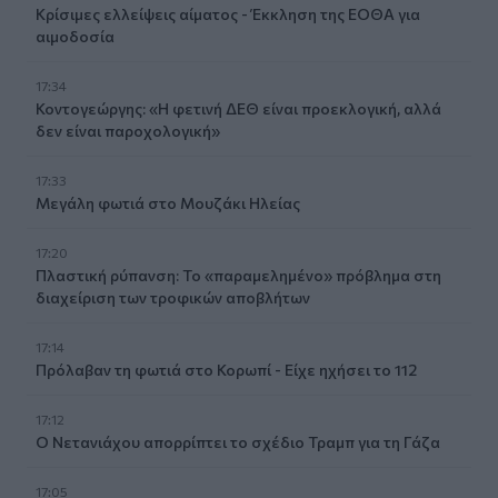
Κρίσιμες ελλείψεις αίματος - Έκκληση της ΕΟΘΑ για
αιμοδοσία
17:34
Κοντογεώργης: «Η φετινή ΔΕΘ είναι προεκλογική, αλλά
δεν είναι παροχολογική»
17:33
Μεγάλη φωτιά στο Μουζάκι Ηλείας
17:20
Πλαστική ρύπανση: Το «παραμελημένο» πρόβλημα στη
διαχείριση των τροφικών αποβλήτων
17:14
Πρόλαβαν τη φωτιά στο Κορωπί - Είχε ηχήσει το 112
17:12
Ο Νετανιάχου απορρίπτει το σχέδιο Τραμπ για τη Γάζα
17:05