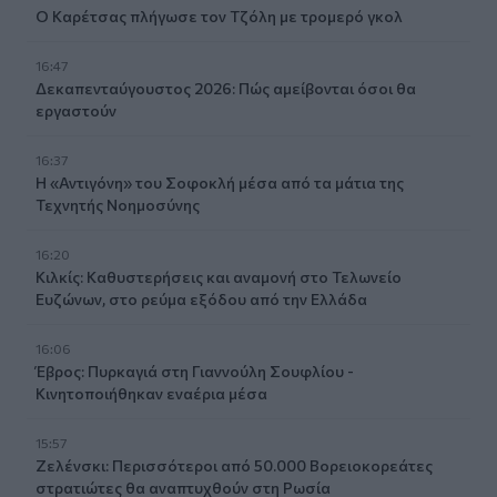
Ο Καρέτσας πλήγωσε τον Τζόλη με τρομερό γκολ
16:47
Δεκαπενταύγουστος 2026: Πώς αμείβονται όσοι θα
εργαστούν
16:37
Η «Αντιγόνη» του Σοφοκλή μέσα από τα μάτια της
Τεχνητής Νοημοσύνης
16:20
Κιλκίς: Καθυστερήσεις και αναμονή στο Τελωνείο
Ευζώνων, στο ρεύμα εξόδου από την Ελλάδα
16:06
Έβρος: Πυρκαγιά στη Γιαννούλη Σουφλίου -
Κινητοποιήθηκαν εναέρια μέσα
15:57
Ζελένσκι: Περισσότεροι από 50.000 Βορειοκορεάτες
στρατιώτες θα αναπτυχθούν στη Ρωσία